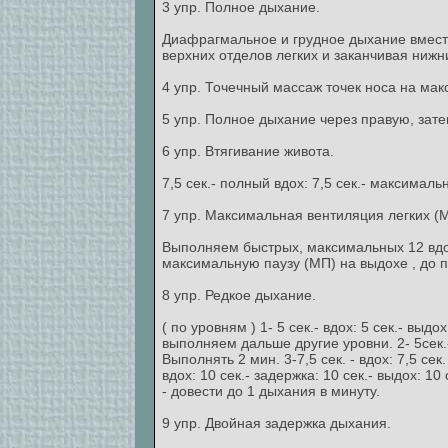
3 упр. Полное дыхание.
Диафрагмальное и грудное дыхание вместе.
верхних отделов легких и заканчивая нижним
4 упр. Точечный массаж точек носа на мак
5 упр. Полное дыхание через правую, зате
6 упр. Втягивание живота.
7,5 сек.- полный вдох: 7,5 сек.- максимал
7 упр. Максимальная вентиляция легких (
Выполняем быстрых, максимальных 12 вдохо
максимальную паузу (МП) на выдохе , до 
8 упр. Редкое дыхание.
( по уровням ) 1- 5 сек.- вдох: 5 сек.- вы
выполняем дальше другие уровни. 2- 5сек.- 
Выполнять 2 мин. 3-7,5 сек. - вдох: 7,5 сек
вдох: 10 сек.- задержка: 10 сек.- выдох: 1
- довести до 1 дыхания в минуту.
9 упр. Двойная задержка дыхания.