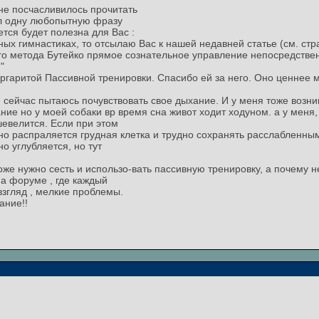
не посчасливилось прочитать
л одну любопытную фразу
тся будет полезна для Вас :
ых гимнастиках, то отсылаю Вас к нашей недавней статье (см. стра
ого метода Бутейко прямое сознательное управление непосредств
"
аритой Пассивной тренировки. Спасибо ей за него. Оно ценнее мн
 и сейчас пытаюсь почувствовать свое дыхание. И у меня тоже возни
ние но у моей собаки вр время сна живот ходит ходуном. а у меня,
шевелится. Если при этом
но распраляется грудная клетка и трудно сохранять расслабленным
о углубляется, но тут
же нужно сесть и использо-вать пассивную тренировку, а почему н
а форуме , где каждый
взгляд , мелкие проблемы.
ание!!