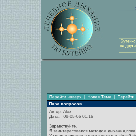
Бутейко
на други
Перейти наверх
|
Новая Тема
|
Перейти 
Пара вопросов
Автор:
Alex
Дата: 09-05-06 01:16
Здравствуйте.
Я заинтересовался методом дыхания,пока ч
У меня аллергия и астма хотя и в лёгкой 