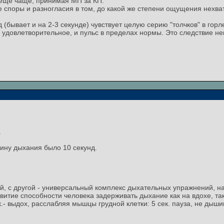
 еще чаще, принимая МП за КП.
е споры и разногласия в том, до какой же степени ощущения нехват
нд (бывает и на 2-3 секунде) чувствует целую серию "толчков" в г
 удовлетворительное, и пульс в пределах нормы. Это следствие н
.
бину дыхания было 10 секунд.
, с другой - универсальный комплекс дыхательных упражнений, н
звитие способности человека задерживать дыхание как на вдохе, так 
к.- выдох, расслабляя мышцы грудной клетки: 5 сек. пауза, не ды