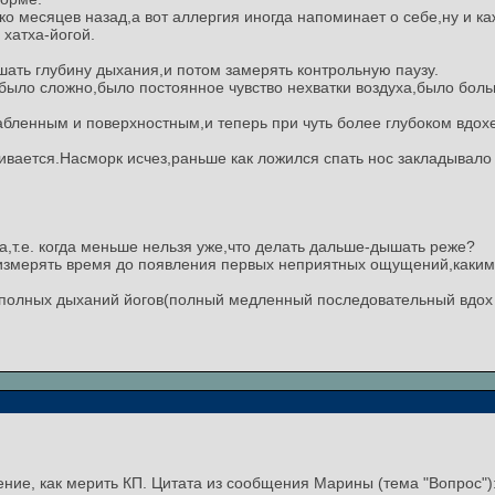
ко месяцев назад,а вот аллергия иногда напоминает о себе,ну и к
 хатха-йогой.
ть глубину дыхания,и потом замерять контрольную паузу.
было сложно,было постоянное чувство нехватки воздуха,было бол
абленным и поверхностным,и теперь при чуть более глубоком вдох
ивается.Насморк исчез,раньше как ложился спать нос закладывало
а,т.е. когда меньше нельзя уже,что делать дальше-дышать реже?
о измерять время до появления первых неприятных ощущений,каки
 полных дыханий йогов(полный медленный последовательный вдох о
ние, как мерить КП. Цитата из сообщения Марины (тема "Вопрос")