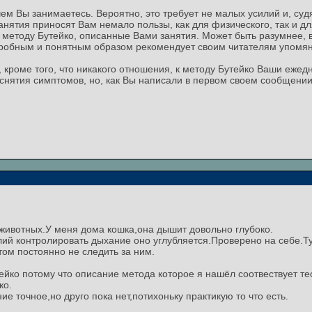
ем Вы занимаетесь. Вероятно, это требует не малых усилий и, судя
анятия приносят Вам немало пользы, как для физического, так и д
к методу Бутейко, описанные Вами занятия. Может быть разумнее, в
одробным и понятным образом рекомендует своим читателям упомя
, кроме того, что никакого отношения, к методу Бутейко Ваши еже
снятия симптомов, но, как Вы написали в первом своем сообщении
животных.У меня дома кошка,она дышит довольно глубоко.
илий контролировать дыхание оно углубляется.Проверено на себе.Т
ом постоянно не следить за ним.
ейко потому что описание метода которое я нашёл соотвествует те
ко.
ие точное,но друго пока нет,потихоньку практикую то что есть.