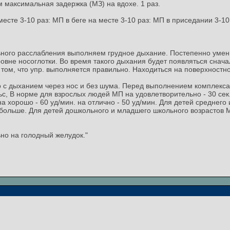
 максимальная задержка (МЗ) на вдохе. 1 раз.
месте 3-10 раз: МП в беге на месте 3-10 раз: МП в приседании 3-10
ного расслабления выполняем грудное дыхание. Постепенно умен
вне носоглотки. Во время такого дыхания будет появляться сначал
том, что упр. выполняется правильно. Находиться на поверхностно
 с дыханием через нос и без шума. Перед выполнением комплекса
, В норме для взрослых людей МП на удовлетворительно - 30 сек., 
на хорошо - 60 уд/мин. на отлично - 50 уд/мин. Для детей среднего
 больше. Для детей дошкольного и младшего школьного возрастов М
но на голодный желудок."