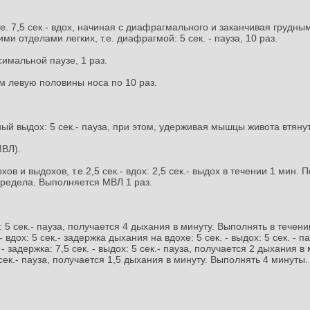
 7,5 сек.- вдох, начиная с диафрагмального и заканчивая грудным 
и отделами легких, т.е. диафрагмой: 5 сек. - пауза, 10 раз.
симальной паузе, 1 раз.
м левую половины носа по 10 раз.
ьный выдох: 5 сек.- пауза, при этом, удерживая мышцы живота втяну
МВЛ).
в и выдохов, т.е.2,5 сек.- вдох: 2,5 сек.- выдох в течении 1 мин
предела. Выполняется МВЛ 1 раз.
дох: 5 сек.- пауза, получается 4 дыхания в минуту. Выполнять в тече
вдох: 5 сек.- задержка дыхания на вдохе: 5 сек. - выдох: 5 сек. - п
. - задержка: 7,5 сек. - выдох: 5 сек.- пауза, получается 2 дыхания в
0 сек.- пауза, получается 1,5 дыхания в минуту. Выполнять 4 минуты