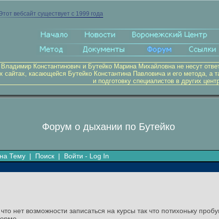
Этот вебсайт существует с 1999 года
 Владимир Константинович и Бутейко Марина Михайловна не несут отве
х сайтах, касающейся Бутейко Константина Павловича и его метода, а т
и подготовку специалистов в других цент
Форум о дыхании по Бутейко
на Тему
|
Поиск
|
Войти - Log In
то нет возможности записаться на курсы так что потихоньку пробу
форме.