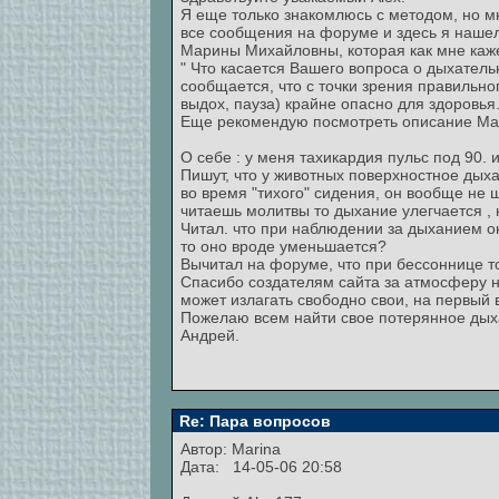
Я еще только знакомлюсь с методом, но м
все сообщения на форуме и здесь я наше
Марины Михайловны, которая как мне каже
" Что касается Вашего вопроса о дыхательн
сообщается, что с точки зрения правильн
выдох, пауза) крайне опасно для здоровья.
Еще рекомендую посмотреть описание Марг
О себе : у меня тахикардия пульс под 90.
Пишут, что у животных поверхностное дыха
во время "тихого" сидения, он вообще не 
читаешь молитвы то дыхание улегчается , 
Читал. что при наблюдении за дыханием он
то оно вроде уменьшается?
Вычитал на форуме, что при бессоннице то
Спасибо создателям сайта за атмосферу н
может излагать свободно свои, на первый 
Пожелаю всем найти свое потерянное дых
Андрей.
Re: Пара вопросов
Автор:
Marina
Дата: 14-05-06 20:58