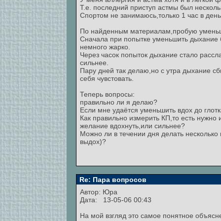
Т.е. последний приступ астмы был несколь
Спортом не занимаюсь,только 1 час в день
По найденным материалам,пробую уменьша
Сначала при попытке уменьшить дыхание 
немного жарко.
Через часок попыток дыхание стало рассл
сильнее.
Пару дней так делаю,но с утра дыхание сб
себя чувстовать.
Теперь вопросы:
правильно ли я делаю?
Если мне удаётся уменьшить вдох до глотк
Как правильно измерить КП,то есть нужн
желание вдохнуть,или сильнее?
Можно ли в течении дня делать несколько
выдох)?
Re: Пара вопросов
Автор: Юра
Дата: 13-05-06 00:43
На мой взгляд это самое понятное объясне