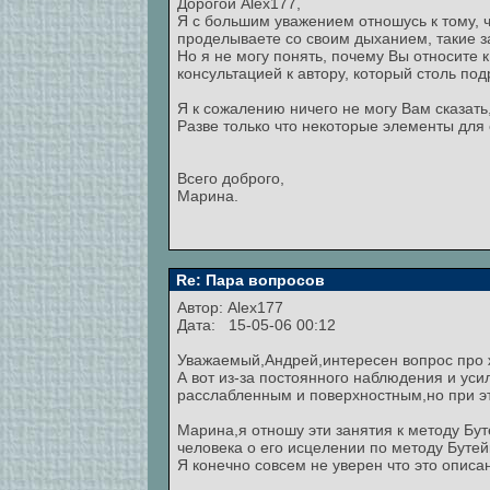
Дорогой Alex177,
Я с большим уважением отношусь к тому, ч
проделываете со своим дыханием, такие з
Но я не могу понять, почему Вы относите 
консультацией к автору, который столь п
Я к сожалению ничего не могу Вам сказать
Разве только что некоторые элементы для 
Всего доброго,
Марина.
Re: Пара вопросов
Автор:
Alex177
Дата: 15-05-06 00:12
Уважаемый,Андрей,интересен вопрос про 
А вот из-за постоянного наблюдения и ус
расслабленным и поверхностным,но при эт
Марина,я отношу эти занятия к методу Бут
человека о его исцелении по методу Бутей
Я конечно совсем не уверен что это описан