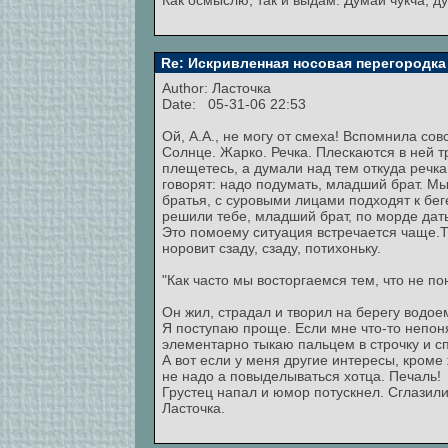
Как осмыслю, так и выдам. Думай чукча, д
Re: Искривленная носовая перегородка
Author:
Ласточка
Date: 05-31-06 22:53
Ой, А.А., не могу от смеха! Вспомнила сов
Солнце. Жарко. Речка. Плескаются в ней т
плещетесь, а думали над тем откуда речка
говорят: надо подумать, младший брат. Мы
братья, с суровыми лицами подходят к беге
решили тебе, младший брат, по морде дать
Это помоему ситуация встречается чаще.Тип
норовит сзаду, сзаду, потихоньку.
"Как часто мы восторгаемся тем, что не по
Он жил, страдал и творил на берегу водое
Я поступаю проще. Если мне что-то непон
элементарно тыкаю пальцем в строчку и 
А вот если у меня другие интересы, кроме
не надо а повыделываться хотца. Печаль!
Грустец напал и юмор потускнел. Сглазили
Ласточка.