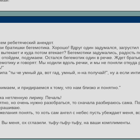
умай!
сем ребетяческий анекдот.
ри братишки бегемотика. Хорошо! Вдруг один задумался, загрустил 
 вытекает и куда потом втекает? Бегемотики задумались, радость п
 отойдем, подумаем. Остался бегемотик один в речке. Ждет братье
мотику и говорят: Мы ходили вдоль речки, и мы не поняли откуда р
!"
а "ты че умный да, вот гад, умный, н-на получай!", ну а если инти
нимаем, и придираемся к тому, что нам близко и понятно."
ма нетленную лирику. Печаль!
ятно, но очень нужно разобраться, то сначала разбираюсь сама. П
спрашиваю.
 желания понять, то хоть сам ангел с небес пусть убеждает меня, в
 Вы меня, ох сглазили. тьфу-тьфу-тьфу, на ваши комплименты.