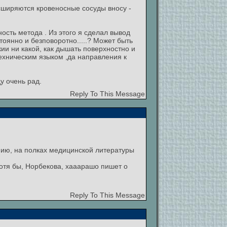
асширяются кровеносные сосуды вносу -
ость метода . Из этого я сделал вывод
оянно и безповоротно.....? Может быть
ии ни какой, как дышать поверхностно и
ехническим языком ,да направления к
у очень рад.
Reply To This Message
ению, на полках медицинской литературы
хотя бы, Норбекова, хааарашо пишет о
Reply To This Message