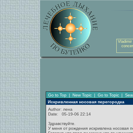
Vladimir
concer
Go to Top
|
New Topic
|
Go to Topic
|
Sea
Искривленная носовая перегородка
Author:
лена
Date: 05-19-06 22:14
Здравствуйте.
У меня от рождения искривлена носовая п