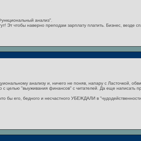
"Функциональный анализ".
ут! Эт чтобы наверно преподам зарплату платить. Бизнес, везде с
уиональному анализу и, ничего не поняв, напару с Ласточкой, обв
о с целью "выуживания финансов" с читателей. Да еще написать пр
что бы его, бедного и несчастного УБЕЖДАЛИ в "чудодейственности"