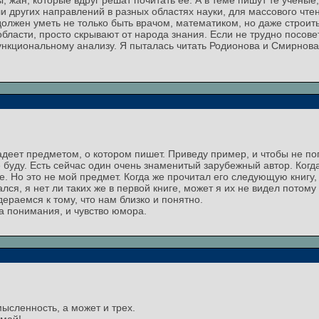
, жан, которые вдруг решат почитать ее. А в теме пишут те ученые
и других направлений в разных областях науки, для массового чт
должен уметь не только быть врачом, математиком, но даже строи
области, просто скрывают от народа знания. Если не трудно посов
нкциональному анализу. Я пыталась читать Родионова и Смирнова
владеет предметом, о котором пишет. Приведу пример, и чтобы не п
буду. Есть сейчас один очень знаменитый зарубежный автор. Когда
ее. Но это не мой предмет. Когда же прочитал его следующую книгу
ался, я нет ли таких же в первой книге, может я их не видел потому
ераемся к тому, что нам близко и понятно.
на понимания, и чувство юмора.
мысленность, а может и трех.