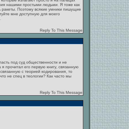
, которые излагают просто и на пальцах
ения нашими простыми людьми. Я тоже как
ть ракеты. Поэтому всякие умники пишущие
етуйте мне доступную для моего
.
Reply To This Message
опасть под суд общественности и не
 я прочитал его первую книгу, связанную
, связанную с теорией кодирования, то
 что не спец в теологии? Как часто мы
Reply To This Message