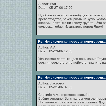
Author: Star
Date: 05-27-06 17:00
Ну объясните хоть кто-нибудь конкретно, 
превосходство, зачем рвать на куски челов
энергии, опять же ни к чему грубить. Это
человеколюбие. Извинитесь перед Яном!
Re: Искривленная носовая перегородка
Author: А.А.
Date: 05-29-06 12:06
Уважаемая ласточка, для понимания "функц
если и после этого не поймете, значит у ва
Re: Искривленная носовая перегородка
Author:
Ласточка
Date: 05-31-06 07:33
Спасибо А.А., огромное спасибо!
Вабще отпадно! Вы с жаном мои единомы
Я я кажется поняла о чем вы сказали. Дру