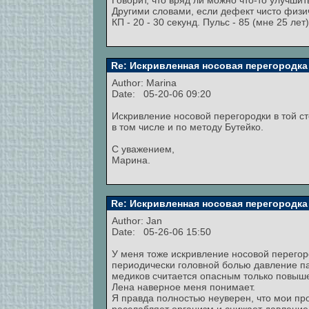
Говорит, что вряд ли можно что-то улучш
Другими словами, если дефект чисто физич
КП - 20 - 30 секунд. Пульс - 85 (мне 25 лет)
Re: Искривленная носовая перегородка
Author:
Marina
Date: 05-20-06 09:20
Искривление носовой перегородки в той с
в том числе и по методу Бутейко.
С уважением,
Марина.
Re: Искривленная носовая перегородка
Author:
Jan
Date: 05-26-06 15:50
У меня тоже искривление носовой перегоро
периодически головной болью давление п
медиков считается опасным только повыше
Лена наверное меня понимает.
Я правда полностью неуверен, что мои про