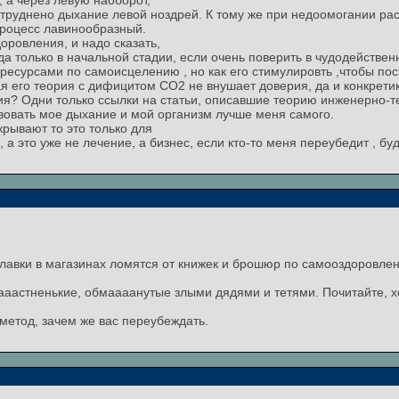
 а через левую наоборот,
затруднено дыхание левой ноздрей. К тому же при недоомогании р
процесс лавинообразный.
оровления, и надо сказать,
 только в начальной стадии, если очень поверить в чудодейственн
есурсами по самоисцелению , но как его стимулировть ,чтобы пост
я его теория с дифицитом СО2 не внушает доверия, да и конкретик
ия? Одни только ссылки на статьи, описавшие теорию инженерно-т
твовать мое дыхание и мой организм лучше меня самого.
скрывают то это только для
 это уже не лечение, а бизнес, если кто-то меня переубедит , буд
прилавки в магазинах ломятся от книжек и брошюр по самооздоровл
аааастненькие, обмаааанутые злыми дядями и тетями. Почитайте, 
 метод, зачем же вас переубеждать.