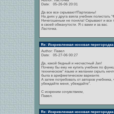
Author:
Ласточка
Date: 05-26-06 20:01
Да все все скрывают!Партизаны!
На днях у друга взяла учебник полистать 
Ничегошеньки не поняла! Скрывают и все т
в своей обманутости. Я с вами и за вас.
Ласточка.
Re: Искривленная носовая перегородка
Author:
Павел
Date: 05-27-06 00:27
Да, какой бедный и несчастный Jan!
Почему бы ему не купить учебник по функц
техническом" языке и желании скрыть нечт
была в арифметическом варианте.
А затем потребовать от авторов учебника, 
убеждайте меня, убеждайте".
С искреним сочувствием,
Павел.
Re: Искривленная носовая перегородка