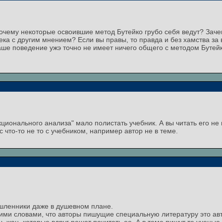
почему некоторые освоившие метод Бутейко грубо себя ведут? Зач
ека с другим мнением? Если вы правы, то правда и без хамства за в
 ваше поведение ужэ точно не имеет ничего общего с методом Буте
ионального анализа" мало полистать учебник. А вы читать его не
с что-то не то с учебником, например автор не в теме.
шленники даже в душевном плане.
гими словами, что авторы пишущие специальную литературу это авт