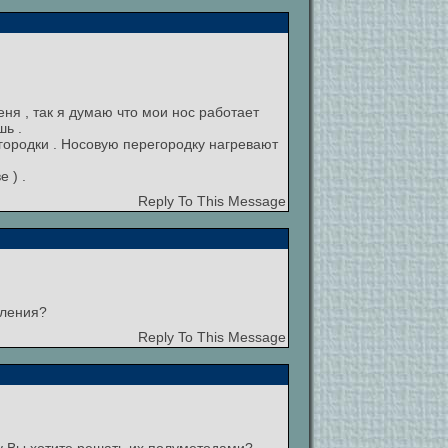
меня , так я думаю что мои нос работает
шь .
городки . Носовую перегородку нагревают
 ) .
Reply To This Message
вления?
Reply To This Message