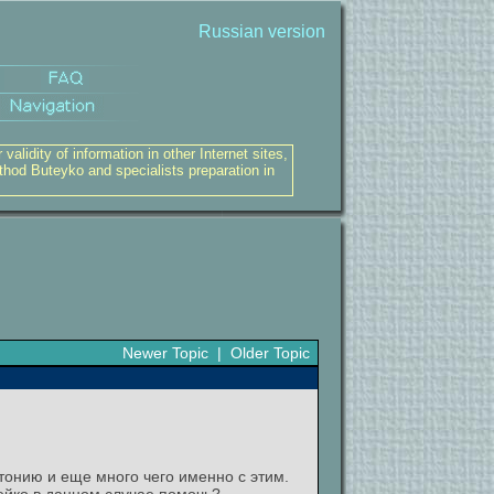
Russian version
alidity of information in other Internet sites,
thod Buteyko and specialists preparation in
Newer Topic
|
Older Topic
тонию и еще много чего именно с этим.