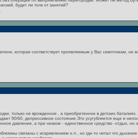
ить без операции по выпрямлению перегородки. Может ли метод Бут
еский, будет ли толк от занятий?
.
тепени, которая соответствует проявляемым у Вас симптомам, не 
дки, только не врожденное , а приобретенное в детских баталиях.
адает 90/60, депрессивное состояние.Это усугубляется еще и не
нное давление, а при низком - единственное средство -отдых, но 
блеммы связаны с искривлением н.п., но где-то читал что дыхани