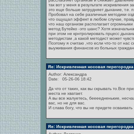
расслабляет организм и снижает давление,
так вот у меня в результате искривления 
это еще больше затрудняет дыхание, т.е. 
Пробовал на себе различные методики озд
что ощущал эффект в любом случае, правда
что наш организм располагает огромными р
метод Бутейко -это шанс? Хотя изначальна
при этом не крнтролировать прцесс дыхан
методистам ,а какой методист может чувс
Поэтому я считаю ,что если что-то от нас 
выуживания финансов из больных граждан, а
Re: Искривленная носовая перегородка
Author:
Александра
Date: 05-26-06 18:42
Да что от таких, как вы скрывать то.Все 
места не хватает.
А вы все жалуетесь, беееедненькие, несч
вас, но не для вас.
И слава богу, что вы не придете осваивать
Re: Искривленная носовая перегородка