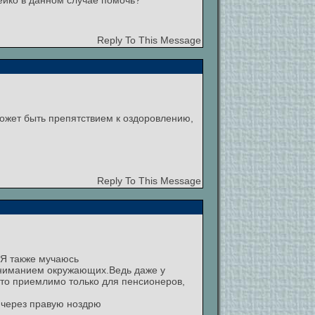
ейко в данном случае помочь?
Reply To This Message
может быть препятствием к оздоровлению,
Reply To This Message
 Я также мучаюсь
пониманием окружающих.Ведь даже у
это приемлимо только для пенсионеров,
е через правую ноздрю