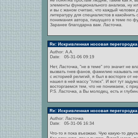
не понятна простым людям, таким как я, вы
элементы функционального анализа, ну ил
и вы с жаном считаю, что каждый человек 
литературу для специалистов в какойнить 
понимания автора, пишущего в теме по фу
Заранее благодарна вам. Ласточка.
Re: Искривленная носовая перегородка
Author: А.А.
Date: 05-31-06 09:19
Нет, Ласточка, "не в теме" это значит не 
вызвать гнев фанов, фамилию называть не 
с историей религий, я был в восторге от н
нашел в ней массу "плюх". И вот тут задум
восторгаемся тем, что не понимаем, с прид
P.S. Ласточка, а Вы молодец, есть и глуби
Re: Искривленная носовая перегородка
Author:
Ласточка
Date: 05-31-06 16:34
Что-то я пока въезжаю. Чую какую-то двус