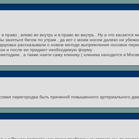
 в право , влево во внутрь и в право во внутрь . Ну а что касается 
бы заняться бегом по утрам , да вот с моим носом далеко не убежи
 здоровье рассказывали о новом методе выпрямления носовои пере
гкои и после еи придают необходимую форму .
етодики , а также наити саму клинику ( клиника находится в Москве
осовая перегородка быть причиной повышенного артериального да