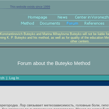
This website exists since 1999
 Konstantinovich Buteyko and Marina Mihaylovna Buteyko will not be liable for v
ning K. P. Buteyko and his method, as well as for quality of the education Me
other centers.
Forum about the Buteyko Method
rch
|
Log In
ерегородка. Лор связывает метеозависимость, головные боли, гипо