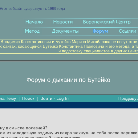
Этот вебсайт существует с 1999 года
 Владимир Константинович и Бутейко Марина Михайловна не несут отве
х сайтах, касающейся Бутейко Константина Павловича и его метода, а т
и подготовку специалистов в других цент
Форум о дыхании по Бутейко
на Тему
|
Поиск
|
Войти - Log In
Предыду
 ну в смысле полезней?
ом из колодезную водичку из ведра жахнуть на себя после парилки.
меня сауна после русской, как примочка.