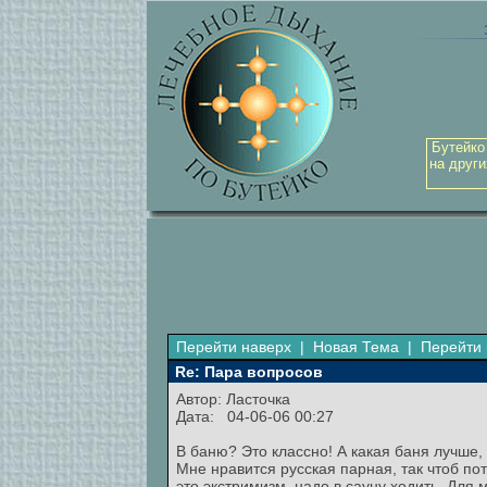
Бутейко
на други
Перейти наверх
|
Новая Тема
|
Перейти 
Re: Пара вопросов
Автор: Ласточка
Дата: 04-06-06 00:27
В баню? Это классно! А какая баня лучше,
Мне нравится русская парная, так чтоб пот
это экстримизм, надо в сауну ходить. Для 