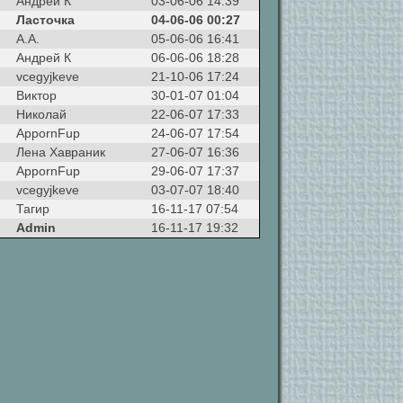
Андрей К
03-06-06 14:39
Ласточка
04-06-06 00:27
А.А.
05-06-06 16:41
Андрей К
06-06-06 18:28
vcegyjkeve
21-10-06 17:24
Виктор
30-01-07 01:04
Николай
22-06-07 17:33
AppornFup
24-06-07 17:54
Лена Хавраник
27-06-07 16:36
AppornFup
29-06-07 17:37
vcegyjkeve
03-07-07 18:40
Тагир
16-11-17 07:54
Admin
16-11-17 19:32