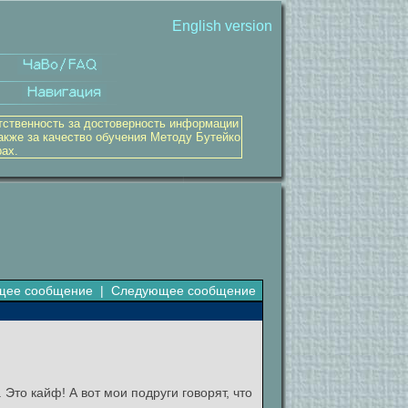
English version
тственность за достоверность информации
акже за качество обучения Методу Бутейко
рах.
щее сообщение
|
Следующее сообщение
 Это кайф! А вот мои подруги говорят, что