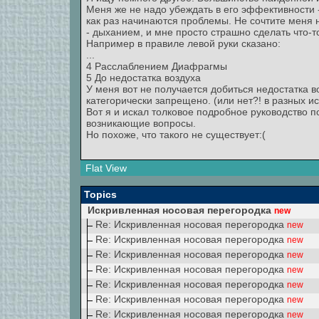
Меня же не надо убеждать в его эффективности - 
как раз начинаются проблемы. Не сочтите меня 
- дыханием, и мне просто страшно сделать что-т
Например в правиле левой руки сказано:
...
4 Расслаблением Диафрагмы
5 До недостатка воздуха
У меня вот не получается добиться недостатка 
категорически запрещено. (или нет?! в разных и
Вот я и искал толковое подробное руководство п
возникающие вопросы.
Но похоже, что такого не существует:(
Flat View
Topics
Искривленная носовая перегородка
new
Re: Искривленная носовая перегородка
new
Re: Искривленная носовая перегородка
new
Re: Искривленная носовая перегородка
new
Re: Искривленная носовая перегородка
new
Re: Искривленная носовая перегородка
new
Re: Искривленная носовая перегородка
new
Re: Искривленная носовая перегородка
new