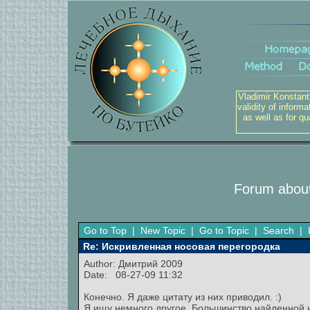
Vladimir Konstant
validity of inform
as well as for q
Forum about
Go to Top
|
New Topic
|
Go to Topic
|
Search
|
Re: Искривленная носовая перегородка
Author:
Дмитрий 2009
Date: 08-27-09 11:32
Конечно. Я даже цитату из них приводил. :)
Я ищу немного другое. Большинство найденной 