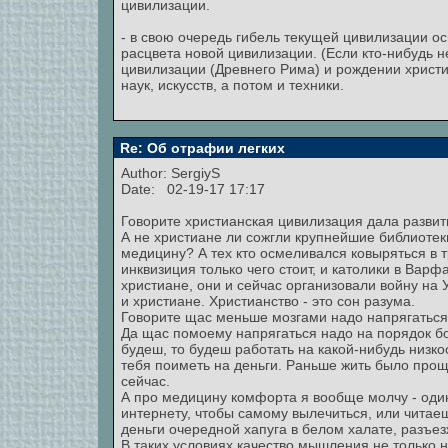
цивилизации.
- в свою очередь гибель текущей цивилизации ос
расцвета новой цивилизации. (Если кто-нибудь н
цивилизации (Древнего Рима) и рождении христи
наук, искусств, а потом и техники.
Re: Об отрафии легких
Author:
SergiyS
Date: 02-19-17 17:17
Говорите христианская цивилизация дала развит
А не христиане ли сожгли крупнейшие библиотек
медицину? А тех кто осмеливался ковыряться в 
инквизиция только чего стоит, и католики в Вар
христиане, они и сейчас организовали войну на 
и христиане. Христианство - это сон разума.
Говорите щас меньше мозгами надо напрягатьс
Да щас помоему напрягаться надо на порядок бол
будеш, то будеш работать на какой-нибудь низк
тебя поиметь на деньги. Раньше жить было про
сейчас.
А про медицину комфорта я вообще молчу - один 
интернету, чтобы самому вылечиться, или читае
деньги очередной хапуга в белом халате, разъ
В таких условиях качество мышления не только н