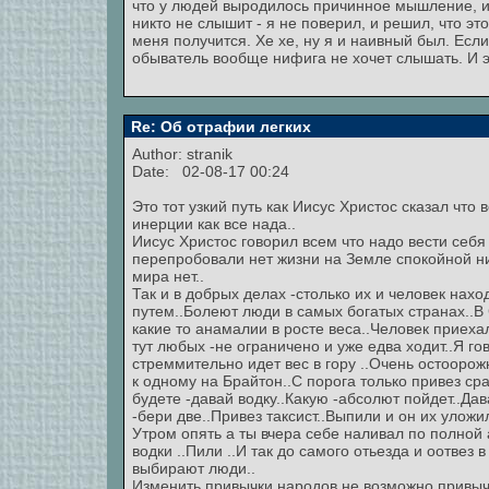
что у людей выродилось причинное мышление, и ч
никто не слышит - я не поверил, и решил, что эт
меня получится. Хе хе, ну я и наивный был. Ес
обыватель вообще нифига не хочет слышать. И э
Re: Об отрафии легких
Author:
stranik
Date: 02-08-17 00:24
Это тот узкий путь как Иисус Христос сказал чт
инерции как все нада..
Иисус Христос говорил всем что надо вести себя
перепробовали нет жизни на Земле спокойной ниг
мира нет..
Так и в добрых делах -столько их и человек нах
путем..Болеют люди в самых богатых странах..В
какие то анамалии в росте веса..Человек приеха
тут любых -не ограничено и уже едва ходит..Я го
стреммительно идет вес в гору ..Очень остоорож
к одному на Брайтон..С порога только привез сра
будете -давай водку..Какую -абсолют пойдет..Дав
-бери две..Привез таксист..Выпили и он их уложил
Утром опять а ты вчера себе наливал по полной
водки ..Пили ..И так до самого отьезда и оотвез 
выбирают люди..
Изменить привычки народов не возможно,привычк