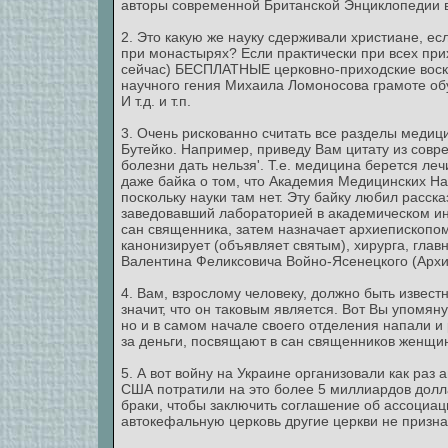
авторы современной Британской Энциклопедии 
2. Это какую же науку сдерживали христиане, ес
при монастырях? Если практически при всех пр
сейчас) БЕСПЛАТНЫЕ церковно-приходские воск
научного гения Михаила Ломоносова грамоте обу
И т.д. и т.п.
3. Очень рискованно считать все разделы медиц
Бутейко. Например, приведу Вам цитату из совр
болезни дать нельзя'. Т.е. медицина берется ле
даже байка о том, что Академия Медицинских Нау
поскольку науки там нет. Эту байку любил расска
заведовавший лабораторией в академическом инс
сан священника, затем назначает архиепископо
канонизирует (объявляет святым), хирурга, глав
Валентина Феликсовича Войно-Ясенецкого (Архиепи
4. Вам, взрослому человеку, должно быть известн
значит, что он таковым является. Вот Вы упомян
но и в самом начале своего отделения напали и
за деньги, посвящают в сан священников женщин,
5. А вот войну на Украине организовали как раз
США потратили на это более 5 миллиардов долл
браки, чтобы заключить соглашение об ассоциа
автокефальную церковь другие церкви не призна