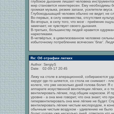
глубокое дыхание лишает человека инструмент
мир становится неинтересен. Ему необходимы б
громкая музыка, резкие запахи, усилители вкуса.
Глубокодышащий человек обычно не видит, не с
Во-первых, в силу невежества, отсутствия культу
Во-вторых, в силу того, что мозг - приёмник ощ
замечает, не чувствует своего дыхания.
В-третьих, большинству людей нравится одурман
наркотиками.
В-четвёртых, в цивилизованном человеке сильны
избыточному потреблению всяческих 'благ'. Людям
Re: Об отрафии легких
Author:
SergiyS
Date: 02-09-17 20:45
Лижу на столе в аперационной, собираюются уда
хирург где-то шляется, со стола не снимают - п
колеге, что уже несколько дней голова болит. Я
аппарате искуственной вентиляции лёгких, и о т
вентилировать лёгкие, под общим наркозом. И 
уровне - а она мне говорит, что она знает, что 
гипервентилировать она мне лёгкие не будет. Сп
вентилировать лёгкие чистым кислородом, я коне
обычным чистым воздухом - удивлению не было п
болит голова уже несколько дней, ответила что 