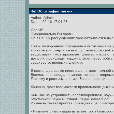
Re: Об отрафии легких
Author:
Admin
Date: 02-16-17 01:23
Сергкй!
Эмоционально Вы правы.
Но в Ваших рассуждениях просматриваются дыры
Связь кислородного голодания и оглупления не у
клинической смерти из-за отсутствия кровоснаб
веществами ) мозг проявляет фантастическую па
деталях, происходит кардинальная перестройка м
сверхъестественных явлениях.
В настоящее время никто еще не знает полной 
Возможно, и никогда не узнает согласно теорем
Поэтому и разрывы в логике Вашей попытки пост
Конечно, факт взаимосвязи правильности дыхан
Чем Вас не устраивает непротиворечивая, науч
http://www.buteyko.ru/izdan/Buteyko_intellect.pdf .
Из нее вытекает простая, очевидная цепочка пр
- Развитие цивилизации вызывает рост благосост