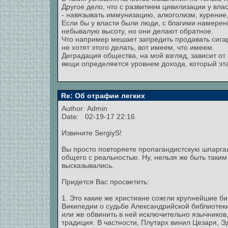
Другое дело, что с развитием цивилизации у вл
- навязывать иммунизацию, алкоголизм, курение
Если бы у власти были люди, с благими намерен
небывалую высоту, но они делают обратное.
Что например мешает запредить продавать сигар
не хотят этого делать, вот имеем, что имеем.
Деградация общества, на мой взгляд, зависит от 
вещи определяется уровнем дохода, который эта
Re: Об отрафии легких
Author:
Admin
Date: 02-19-17 22:16
Извините SergiyS!
Вы просто повторяете пропагандистскую шпаргал
общего с реальностью. Ну, нельзя же быть таким
высказывались.
Придется Вас просветить:
1. Это какие же христиане сожгли крупнейшие би
Википедии о судьбе Александрийской библиотеки
или же обвинить в ней исключительно язычников
традиция. В частности, Плутарх винил Цезаря, Э