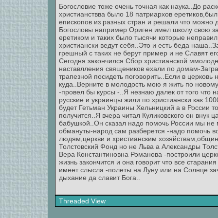
Богословие тоже очень точная как наука..До раск
христианствва было 18 патриархов еретиков,был
епископов из разных стран и решали что можно
Богословы например Ориген имел школу свою з
еретиком и таких было тысячи которые неправил
христиански ведут себя..Это и есть беда наша..
грешный с таких не берут пример и не Славят его
Сегодня закончился Сбор христианской ммолоде
наставлления священиков ехали по домам-Загран
трапезной посидеть поговорить..Если в церковь
куда..Верните в молодость мою я жить по новому
-провел бы курсы -..Я незнаю далек от того что н
русские и украинцы жили по христиански как 100
будет Гетьман Украины Хельницкий а в России то
получится..Я вчера читал Куликовского он внук 
бабушкой..Он сказал надо помочь России мы не
обмануты-народ сам разберется -надо помочь во
людям,церкви и христианским хозяйствам,общин
Толстовский Фонд но не Льва а Александры Тол
Вера Константиновна Романова -построили церков
жизнь закончится и она говорит что все старани
имеет слысла -полеты на Луну или на Солнце зач
дыхание да славит Бога..
Threaded View