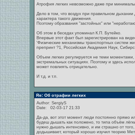
Атрофия легких невозможно даже при минималь
Дело в том, что воздух при правильном дыхании 
характера такого движения.
Поэтому образвания "застойных" или "неработаю
Об этом в беседах упоминал К.П. Бутейко.
Впервые этот факт был зарегистрирован на видео
'Физические механизмы транспортных систем живо
препринт ?1, Российская Академия Наук, Сибирск
Объем легких регулируется не теми моментами, 
экстремальных ситуациях. Поэтому и здесь испо
может повлиять отрицательно.
И т.д. и т.п.
Re: Об отрафии легких
Author:
SergiyS
Date: 02-03-17 21:33
Да-да, вот этот момент люди постоянно прямо ил
будеш дышать как положено, то типа объём лёгк
нужно дышать интенсивно, и им страшно от того,
додышивает, который хорошо изучил теорию Мето