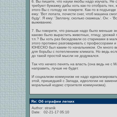
6. Вы пишите, что науки якобы надо изучать. Не 
требуют бумажку дабы хоть как-то отобрать тех, 
этого Вы с голоду не помрете. Как-то в подъезде
ему: 'Вот лопата, почисти снег, чтоб машина смог
буду'. Я ему: 'Заплачу, сколько скажешь'. Он: - '
выживанию.
7. Вы говорите, что раньше надо было меньше зн
каково было вырастить животных, птицу, урожай п
т.п.? Вы хоть раз беседовали со стариками в ма
этого противно разговаривать с профессорами и
ЮНЕСКО был каким-то начальником. Он много в
для борьбы с потеплением климата. Но ведь если
до такой простой мысли не додумался.
Так что нечего пенять на власть (она ведь не с 
направить, лучше не будет.
И социализм-коммунизм не надо идеализировать.
этой, пришедшей с Запада, идеологии не замен
моральный кодекс строителя коммунизма).
Re: Об отрафии легких
Author:
stranik
Date: 02-21-17 05:10