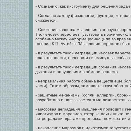
- Сознанию, как инструменту для решения задач
- Согласно закону физиологии, функция, которая
снижается.
- Снижение качества мышления в первую очеред
Т.е. человек перестает чувствовать причинно- с
особенно между информационно (или во времени
говорил К.П. Бутейко: 'Мышление перестает бы
- в результате такой деградации человек переста
нравственности, опасности сиюминутных соблазно
- в результате такой деградации сознания челов
дыхания и нарушениям в обмене веществ.
- неправильная работа обмена веществ еще боле
части). Таким образом, замыкается круг обратн
- защитные механизмы (сопли, аллергии, бронхиты
разработана и навязывается тьма лекарственных
- массовая деградация мышления приводит к ге
идиотизмов и маразмов, которые почти никто не 
ретроградами, врагами прогресса, демократии и 
- накопление маразмов и идиотизмов запускает п