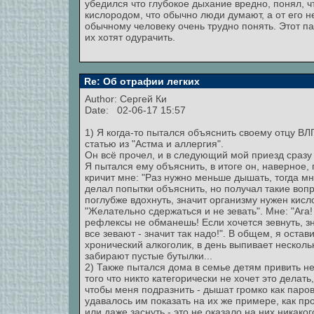
убедился что глубокое дыхание вредно, понял, 
кислородом, что обычно люди думают, а от его нед
обычному человеку очень трудно понять. Этот па
их хотят одурачить.
Re: Об отрафии легких
Author:
Сергей Ки
Date: 02-06-17 15:57
1) Я когда-то пытался объяснить своему отцу ВЛ
статью из "Астма и аллергия".
Он всё прочел, и в следующий мой приезд сразу 
Я пытался ему объяснить, в итоге он, наверное, 
кричит мне: "Раз нужно меньше дышать, тогда мн
делал попытки объяснить, но получал такие вопр
поглубже вдохнуть, значит организму нужен кисло
"Желательно сдержаться и не зевать". Мне: "Ага
рефлексы не обманешь! Если хочется зевнуть, зн
все зевают - значит так надо!". В общем, я остав
хронический алкоголик, в день выпивает нескол
забирают пустые бутылки...
2) Также пытался дома в семье детям привить н
того что никто категорически не хочет это делат
чтобы меня подразнить - дышат громко как парово
удавалось им показать на их же примере, как п
или даже заснуть - это не оказало на них никако