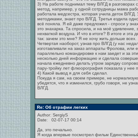
3) На работе поднимал тему ВЛГД в разговорах 
метод, например, у одной сотрудницы мама работ
работала медсестра, которая учила деток ВЛГД.
методиками, знает про ВЛГД. Третья ездила одно
всё поняла. Я ей даже предложил - спроси у зна
это знахарка. Та спросила, и на моё удивление, 
нехваткой воздуха. И что в итоге? В итоге и эта
так: зачем это мне? Я не хочу жить дольше всех.
Четвертая наоборот, узнав про ВЛГД (у нас неда
изготавливали на заказ аппараты Фролова, или е
параллельно командировке к нам заедет и за эти
несколько дней информацию и сделала соверше
начала ежедневно делать утром зарядку сопрово
пару-тройку лет флюорография показала у нее пя
4) Какой вывод я для себя сделал.
Покуда я сам, на своем примере, не нормализую
убедятся, что я изменился, грубо говоря, не уз
ВЛГД.
Re: Об отрафии легких
Author:
SergiyS
Date: 02-07-17 00:14
Да, это печально.
Я когда впервые посмотрел фильм Единственный 