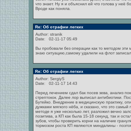
что знает. Ну я и объяснил ей что голова у неё б
Вроде как поняла.
Re: Об отрафии легких
Author:
stranik
Date: 02-11-17 05:49
Вы пробовали без операции как то методом эти 
знаю ситуацию,самому удалили на флот записали
Re: Об отрафии легких
Author:
SergiyS
Date: 02-11-17 14:43
Перед лечением сдал бак посев зева, анализ по
стрептокок. Далее лор выписал антибиотики. Посл
Бутейко. Внедрение в медицинскую практику, оп
дужками мягкого нёба, и сказано, что это самый 
методе я уже несколько лет, разложил вечно зал
позитива, а КП как была 15-18 секунд, так и ос
зубов, чтобы проверить корни на наличие гранул
тормозом роста КП являются миндалины - поэто