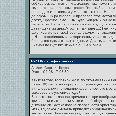
собираюсь занятся этим дыхание -уже лежа на кр
сидя -осанка,полностью расслабленный и потом п
по средам и пятницам у меня только чай..Но пр
до огромных размеров..Я пробовал этот метод 
дваждыкраснознаменным Бутейковцем и он не в
переписку..Нашел я больных а они а вдруг это о
давай деньгии шли..Чтоо ты там тянеш..Я не тян
шарниры железные..Псориас одолел тут архиепи
...Это непробиваемые американцы,у вас хоть дене
бесплатно сделают как за деньги..Два вида плати
Литман по Бутейко лечит я с ним знаком..
Re: Об отрафии легких
Author:
Сергей Чёшев
Date: 02-08-17 08:50
Как известно, головной мозг, по объёму занимаю
пятую(!!!) часть кислорода, поступающего в орг
к кислородному голоданию коры головного мозга
массовое оглупление людей.
Вот основная, главная причина потери сообрази
критически и логически мыслить, обобщать, вы
дыхание лишает человека способности ориенти
Итак, глубокое дыхание приводит к ухудшению с
веществами. Тем самым ухудшается слух, зрение,