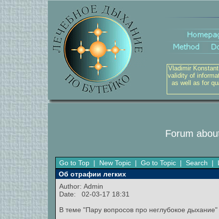
Vladimir Konstant
validity of inform
as well as for q
Forum about
Go to Top
|
New Topic
|
Go to Topic
|
Search
|
Об отрафии легких
Author:
Admin
Date: 02-03-17 18:31
В теме "Пару вопросов про неглубокое дыхание"