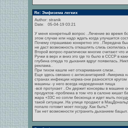
Re: Эмфизема легких
Author: stranik
Date: 05-04-19 03:21
У меня конкретный вопрос ..Лечение во время бо
этом случае или надо ждать когда улучшится сос
Почему спрашиваю конкретно это ..Передача бы
не даст возможность откашлять слизь скопилась 
Второй вопрос-практически многие считают что и
Ручки в верх и вниз это где то было в СССР в как
глубина откуда то дыхания вдруг появилась..Ник
реклама..
При тихом кашле нет отхаркивания слизи..
Еще здесь связано с антисанитарией -Америка 
странах инфекции норма-они разносятся кругом 
машины -у него всегда недоеденная пища
-всё протухает ..Он держит консервы в машине 
продуктов -проблема в том что в салоне кишат б
жара +33С но сопли бесконца и идет мыть посуд
такой ситуации..На улице продают в МацДональд
попало готовит моет посуду..Как быть?
Так нет возможности устранить дыханием бацыл..