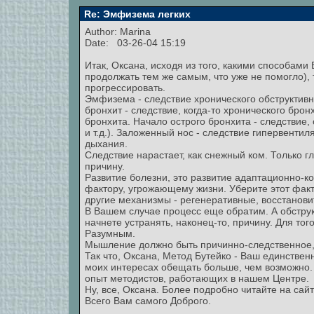
Re: Эмфизема легких
Author:
Marina
Date: 03-26-04 15:19
Итак, Оксана, исходя из того, какими способами 
продолжать тем же самым, что уже не помогло), т
прогрессировать.
Эмфизема - следствие хронического обструктивн
бронхит - следствие, когда-то хронического брон
бронхита. Начало острого бронхита - следствие, 
и т.д.). Заложенный нос - следствие гипервент
дыхания.
Следствие нарастает, как снежный ком. Только г
причину.
Развитие болезни, это развитие адаптационно-к
фактору, угрожающему жизни. Уберите этот факт
другие механизмы - регенеративные, восстанови
В Вашем случае процесс еще обратим. А обструкт
начнете устранять, наконец-то, причину. Для тог
Разумным.
Мышление должно быть причинно-следственное, 
Так что, Оксана, Метод Бутейко - Ваш единствен
моих интересах обещать больше, чем возможно. 
опыт методистов, работающих в нашем Центре.
Ну, все, Оксана. Более подробно читайте на сайт
Всего Вам самого Доброго.