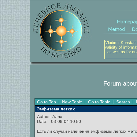
Vladimir Konstant
validity of inform
as well as for q
Forum about
Go to Top
|
New Topic
|
Go to Topic
|
Search
|
Эмфизема легких
Author:
Алла
Date: 03-08-04 10:50
Есть ли случаи излечения эмфиземы легких мет