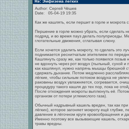
Re: Эмфизема легких
Author:
Сергей Чёшев
Date: 05-04-19 19:35
Как же кашлять, если першит в горле и мокрота с
Першение в горле можно убрать, если сделать н
подряд, и во время пауз делать полуприседы. М
глотательные движения, сглатывая слюну.
Если хочется удалить мокроту, то сделать это л
поднимается реснитчатым эпителием по перед
Кашлянуть сразу же, как только появился позыв 
не вдохнуть через рот воздух (пыльный, сухой и
как кашлянул, нужно напрячь мышцы брюшной стен
сдержать дыхание. Потом медленно расслабляясь,
лёгкие, чтобы сильным потоком воздуха не увлеч
раковины воздух увлажняется, согревается, очи
процедуру такого кашля до тех пор, пока не ото
После отхождения мокроты выплюнуть её. Потому
организм от потери углекислого газа).
Обычный надрывный кашель вреден, так как при 
лёгких), которое загоняет мокроту ещё глубже,
давление в лёгочном круге кровообращения и да
Именно поэтому все вызывающие кашель, отха
травы вредны.