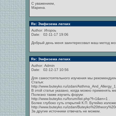
С уважением,
Марина.
Re: Эмфизема легких
Author:
Игороь
Date: 02-11-17 19:06
Добрый день меня заинтересовал маш метод м
Re: Эмфизема легких
Author:
Admin
Date: 02-12-17 10:56
Для самостоятельного изучения мы рекомендуем
Статья:
http://www.buteyko.ru/izdan/Asthma_And_Allergy_
В этой статье указано, когда можно применять м
Полезно также изучить форум:
http://www.buteyko.ru/forum/list.php?f=1&en=1 .
Более глубоко суть открытий К.П. Бутейко изложе
http://www.buteyko.ru/izdan/Buteyko%20theory%20r
За другие источники отвечать не можем.