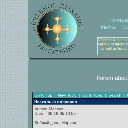
Vladimir Konstant
validity of inform
as well as for q
Forum about
Go to Top
|
New Topic
|
Go to Topic
|
Search
|
Несколько вопросов
Author:
Масяня
Date: 05-18-05 13:53
Добрый день, Марина!