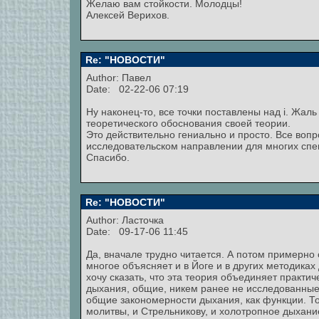
Желаю вам стойкости. Молодцы!
Алексей Верихов.
Re: "НОВОСТИ"
Author:
Павел
Date: 02-22-06 07:19
Ну наконец-то, все точки поставлены над i. Жаль
теоретического обоснования своей теории.
Это действительно гениально и просто. Все воп
исследовательском направлении для многих спец
Спасибо.
Re: "НОВОСТИ"
Author: Ласточка
Date: 09-17-06 11:45
Да, вначале трудно читается. А потом примерно с
многое объясняет и в Йоге и в других методиках 
хочу сказать, что эта теория объединяет практи
дыхания, общие, никем ранее не исследованные.
общие закономерности дыхания, как функции. Т
молитвы, и Стрельникову, и холотропное дыхание