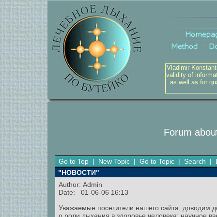
Vladimir Konstant
validity of inform
as well as for q
Forum about
Go to Top
|
New Topic
|
Go to Topic
|
Search
|
"НОВОСТИ"
Author:
Admin
Date: 01-06-06 16:13
Уважаемые посетители нашего сайта, доводим до
о роли дыхания в здоровье человека: научное вв