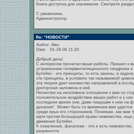
Книга доступна для скачивания. Смотрите раздел
С уважением,
Администратор.
Re: "НОВОСТИ"
Author:
Alex
Date: 01-26-06 11:20
Добрый день!
С интересом прочитал ваши работы. Пришел к вы
устраненнию гипервентиляционного синдрома и 
Бутейко - это принципы, то есть законы, а зад
эти принципы, в условиях так называемой цивил
эта теория дает множество направлений в иссл
докторская заложена в ней.
Несмотря на негативное отношение к вам со сто
положительное воздействие ваших работ и у них
последнее время они, даже пишушие к ним на ф
дыхания". Может быть со временем вам удастся
среди ярых его сторонников. Понимаю, как вам 
идти против большущей оравы невежества, еще 
движения Бутейко.
К сожалению, фанатизм - это и есть невежество,
разумности.