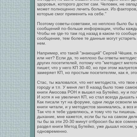
здоровья, которого достиг сам. Человек, не овл
может полноценно лечить больных. Из факторов
которые смог применить на себе."
Поэтому советы-советами, но неплохо было бы з
сообщений по-больше информации, чтобы каждый
Чтобы не где-то там год назад в каком-то сообщ
сообщение, тем более те данные могут устареть 
нем.
Например, кто такой "знающий" Сергей Чёшев, по
или нет? Если да, то неплохо бы ответы методист
других посетителей, потому что "методист метоти
пишет, что у него КП 30-40, но при этом жалуетс
замеряет КП, но простым посетителям, как я, это
Стас, ты жаловался, что нет методиста, что тво
городу и т.п. У меня лет 8 назад было тоже самое
книги Амосова РОН я вышел на Бутейко, ну и по
И хотя я не увеличил КП, но стал всегда дышать 
Как писали тут на форуме, одни люди освоили ме
книги читали, и у методистов занимались, а воз 
Так что я тебе удивляюсь, и тому что ты пише
дыхание, мне кажется, если бы ты на самом деле 
ты бы за эти 20-30 минут отбросил бы все сомне
раздел книги Метод Бутейко, уже дышал носом, 
одновременно.