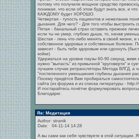
потому что получили мощное средство превосход
понимая, что если об этом будут знать все, и чт
КАЖДОМУ будет ХОРОШО.
Четвертая - тупость пациентов и нежелание по
дыхания. Для чего? - Для того чтобы выстроить 
Пятая - банальный страх оставить прежнее лече
если ты не умер, глубоко дыша, то, начав уменьш
Шестая - лень что-либо менять в своей жизни, и 
собственное здоровье и собственные болезни. По
зависит - быть тебе здоровым или сдохнуть (быс
койке)
Удержаться на уровне паузы 60-90 секунд, живя 
нужно "выпасть" из привычной "круговерти" и су
лучшем случае ретрансляторы Метода ВЛГД, а ч
"постепенного уменьшения глубины дыхания рас
Посему придётся Вам пробираться самостоятель
сайта (из форума и из списка литературы - http://w
И постарайтесь почётче формулировать вопросы
Благодарю:
Re: Медитация
Author:
stranik
Date: 04-11-14 14:28
А вы сами как себя чувствуете в этой ситуации..