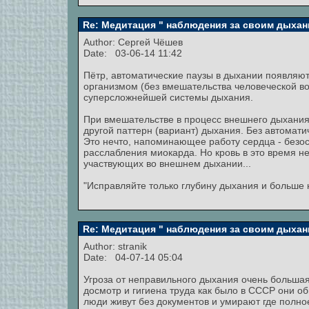
Re: Медитация " наблюдения за своим дыхан
Author:
Сергей Чёшев
Date: 03-06-14 11:42
Пётр, автоматические паузы в дыхании появля
организмом (без вмешательства человеческой 
суперсложнейшей системы дыхания.
При вмешательстве в процесс внешнего дыхания
другой паттерн (вариант) дыхания. Без автомати
Это нечто, напоминающее работу сердца - безо
расслабления миокарда. Но кровь в это время не
участвующих во внешнем дыхании...
"Исправляйте только глубину дыхания и больше н
Re: Медитация " наблюдения за своим дыхан
Author:
stranik
Date: 04-07-14 05:04
Угроза от неправильного дыхания очень больша
досмотр и гигиена труда как было в СССР они о
люди живут без документов и умирают где полно