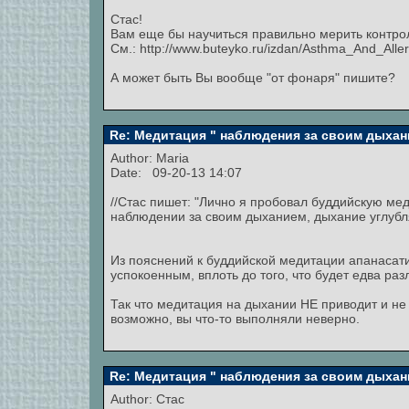
Стас!
Вам еще бы научиться правильно мерить контро
См.: http://www.buteyko.ru/izdan/Asthma_And_Alle
А может быть Вы вообще "от фонаря" пишите?
Re: Медитация " наблюдения за своим дыхан
Author:
Maria
Date: 09-20-13 14:07
//Стас пишет: "Лично я пробовал буддийскую ме
наблюдении за своим дыханием, дыхание углубля
Из пояснений к буддийской медитации апанасати
успокоенным, вплоть до того, что будет едва ра
Так что медитация на дыхании НЕ приводит и не
возможно, вы что-то выполняли неверно.
Re: Медитация " наблюдения за своим дыхан
Author:
Стас