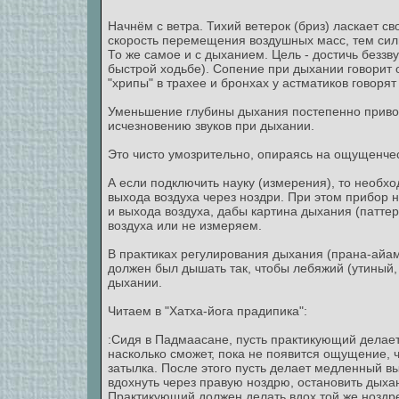
Начнём с ветра. Тихий ветерок (бриз) ласкает 
скорость перемещения воздушных масс, тем сильн
То же самое и с дыханием. Цель - достичь беззву
быстрой ходьбе). Сопение при дыхании говорит о
"хрипы" в трахее и бронхах у астматиков говоря
Уменьшение глубины дыхания постепенно привод
исчезновению звуков при дыхании.
Это чисто умозрительно, опираясь на ощущенче
А если подключить науку (измерения), то необхо
выхода воздуха через ноздри. При этом прибор 
и выхода воздуха, дабы картина дыхания (паттер
воздуха или не измеряем.
В практиках регулирования дыхания (прана-айам
должен был дышать так, чтобы лебяжий (утиный,
дыхании.
Читаем в "Хатха-йога прадипика":
:Сидя в Падмаасане, пусть практикующий делае
насколько сможет, пока не появится ощущение, ч
затылка. После этого пусть делает медленный в
вдохнуть через правую ноздрю, остановить дыха
Практикующий должен делать вдох той же ноздре