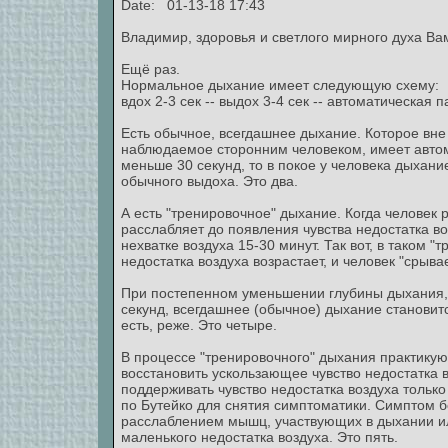
Date: 01-13-18 17:43
Владимир, здоровья и светлого мирного духа Ва
Ещё раз.
Нормальное дыхание имеет следующую схему:
вдох 2-3 сек -- выдох 3-4 сек -- автоматическая па
Есть обычное, всегдашнее дыхание. Которое вне
наблюдаемое сторонним человеком, имеет автома
меньше 30 секунд, то в покое у человека дыхани
обычного выдоха. Это два.
А есть "тренировочное" дыхание. Когда человек
расслабляет до появления чувства недостатка во
нехватке воздуха 15-30 минут. Так вот, в таком 
недостатка воздуха возрастает, и человек "срыва
При постепенном уменьшении глубины дыхания, п
секунд, всегдашнее (обычное) дыхание становитс
есть, реже. Это четыре.
В процессе "тренировочного" дыхания практикую
восстановить ускользающее чувство недостатка в
поддерживать чувство недостатка воздуха тольк
по Бутейко для снятия симптоматики. Симптом 
расслаблением мышц, участвующих в дыхании и
маленького недостатка воздуха. Это пять.