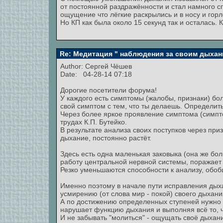
от постоянной раздражённости и стал намного с
ощущение что лёгкие раскрылись и в носу и гор
Но КП как была около 15 секунд так и осталась. 
Re: Медитация " наблюдения за своим дыхан
Author:
Сергей Чёшев
Date: 04-28-14 07:18
Дорогие посетители форума!
У каждого есть симптомы (жалобы, признаки) бол
свой симптом с тем, что ты делаешь. Определит
Через более яркое проявление симптома (симпто
трудах К.П. Бутейко.
В результате анализа своих поступков через при
дыхание, постоянно растёт.
Здесь есть одна маленькая заковыка (она же бол
работу центральной нервной системы, поражает
Резко уменьшаются способности к анализу, обо
Именно поэтому в начале пути исправления дыха
усмирению (от слова мир - покой) своего дыхани
А по достижению определенных ступеней нужно на
нарушает функцию дыхания и выполняя всё то, 
И не забывать "молиться" - ощущать своё дыхани