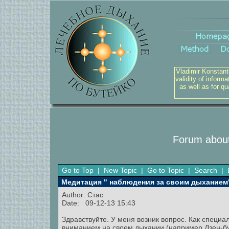
Vladimir Konstant
validity of inform
as well as for q
Forum about
Go to Top
|
New Topic
|
Go to Topic
|
Search
|
Медитация " наблюдения за своим дыханием
Author:
Стас
Date: 09-12-13 15:43
Здравствуйте. У меня возник вопрос. Как специа
вниманием на своем дыхании (например Дзен-бу