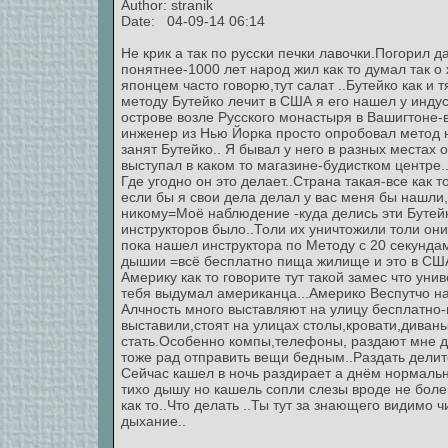
Author:
stranik
Date: 04-09-14 06:14
Не крик а так по русски печки лавочки.Погорил д
понятнее-1000 лет народ жил как то думал так о 
японцем часто говорю,тут салат ..Бутейко как и 
методу Бутейко лечит в США я его нашел у инду
острове возле Русского монастыря в Вашигтоне-
инженер из Нью Йорка просто опробовал метод н
занят Бутейко.. Я бывал у него в разных местах 
выступал в каком то магазине-будистком центре.
Где угодно он это делает..Страна такая-все как
если бы я свои дела делал у вас меня бы нашли,
никому=Моё наблюдение -куда делись эти Бутейк
инструкторов было..Толи их уничтожили толи они
пока нашел инструктора по Методу с 20 секундам
дышии =всё бесплатно пища жилище и это в США.
Америку как то говорите тут такой замес что уни
тебя выдумал американца...Америко Веспутчо на
Алчность много выставляют на улицу бесплатно-
выставили,стоят на улицах столы,кровати,диваны
стать.Особенно компы,телефоны, раздают мне д
тоже рад отправить вещи бедным..Раздать дели
Сейчас кашел в ночь раздирает а днём нормальн
тихо дышу но кашель сопли слезы вроде не болен
как то..Что делать ..Ты тут за знающего видимо 
дыхание..