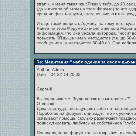
stranik, у меня такая же КП как у тебя, до 10 
(да и писали об этом на этом Форуме) то что здо
средние физ. нагрузки, ежедневные, в итоге уху
И еще такой вопрос с Админу, на тему того, куд
Ранее на этом Форуме активно отвечала Марина
информация, что она уехала из города, "носит во
повысить КП выше чем у методистов (т.е. до 50-6
сообщениям, у методистов 30-40 с.). Она добил
Re: Медитация " наблюдения за своим дыхан
Author:
Admin
Date: 04-22-14 20:33
Сергей!
Вы спрашиваете: "Куда деваются методисты?"
Отвечаю:
Деваются туда, где ощущают себя по-настоящем
Поработав на форуме, они видят, что их усилия з
оказывают помощь, сколько развлекают праздн
подискутировать, любуясь на собственное "глуб
Поначалу, когда форум только открылся, их соо