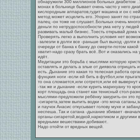
обнаружили 300 миллионов больных диабетом ..
монах в больнице бывает очень часто у него диабе
кислородным аппаратов,гудит машина и он с ней 
метод может исцелить его..Упорно занят по стра
палец -он тоже не слушает..Больных очень мног
деньги по нетрудоспособности ума нету у людей
развивать малый бизнес..Тоесть открывай дома ч
Проверять легко а выполнить условия нет возмож
-залезли в долги все -раньше был выход -долги в
очереди от банка к банку до смерти-потом какой
хватит-надо сразу брать всё..Вот и оказались на
идёт..
Медитации это борьба с мыслями которую христ
оставлять и делать а злые от диявола отрицать
есть..Дыхание это какая то телесная работа орг
фунцкия ноги -если ей бить в футбол,или прыгать
то она сломается,или сотрется,или её вывернут 
-так же и дыхание -если курить марихуану то кр
корт площадь она станет как тенисный стол-раз
мыслями-предложили ребёнку закурить-он это пр
-сигарета,затем выпить водки -это моча сатаны,з
и паучок Анасис откусывает голову мухе и забан
неспеша..Так и сатана -дыхание збивает -внача
органы-сигаретой,водкой,наркотиком и другими
вредными вешествами-добивают..
Надо отойти от вредных вещей.