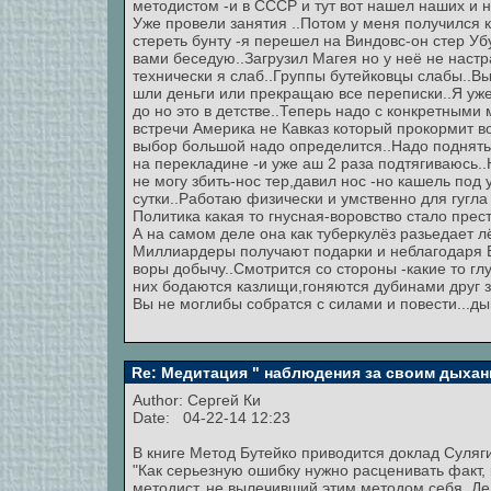
методистом -и в СССР и тут вот нашел наших и 
Уже провели занятия ..Потом у меня получился 
стереть бунту -я перешел на Виндовс-он стер Уб
вами беседую..Загрузил Магея но у неё не нас
технически я слаб..Группы бутейковцы слабы..Вы
шли деньги или прекращаю все переписки..Я уже 
до но это в детстве..Теперь надо с конкретными
встречи Америка не Кавказ который прокормит вор
выбор большой надо определится..Надо поднять 
на перекладине -и уже аш 2 раза подтягиваюсь.
не могу збить-нос тер,давил нос -но кашель под
сутки..Работаю физически и умственно для гугла 
Политика какая то гнусная-воровство стало прес
А на самом деле она как туберкулёз разьедает лё
Миллиардеры получают подарки и неблагодаря Бог
воры добычу..Смотрится со стороны -какие то гл
них бодаются казлищи,гоняются дубинами друг з
Вы не моглибы собратся с силами и повести...ды
Re: Медитация " наблюдения за своим дыхан
Author:
Сергей Ки
Date: 04-22-14 12:23
В книге Метод Бутейко приводится доклад Суляг
"Как серьезную ошибку нужно расценивать факт,
методист, не вылечивший этим методом себя. Дел