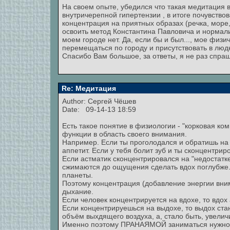
На своем опыте, убедился что такая медитация 
внутричерепной гипертензии , в итоге почувство
концентрация на приятных образах (речка, море,
освоить метод Константина Павловича и нормали
моем городе нет. Да, если бы и был..., мое физ
перемещаться по городу и присутствовать в людны
Спасибо Вам большое, за ответы, я не раз спр
Re: Медитация
Author:
Сергей Чёшев
Date: 09-14-13 18:59
Есть такое понятие в физиологии - "корковая ко
функции в область своего внимания.
Например. Если ты проголодался и обратишь на э
аппетит. Если у тебя болит зуб и ты сконцентрир
Если астматик сконцентрировался на "недостатке 
сжимаются до ощущения сделать вдох поглубже. Т
планеты.
Поэтому концентрация (добавление энергии вним
дыхание.
Если человек концентрируется на вдохе, то вдо
Если концентрируешься на выдохе, то выдох ста
объём выхдящего воздуха, а, стало быть, увели
Именно поэтому ПРАНАЯМОЙ заниматься нужно т