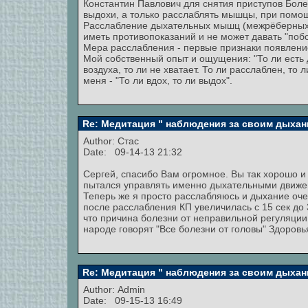
Константин Павлович для снятия приступов Бол
выдохи, а только расслаблять мышцы, при помощ
Расслабление дыхательных мышц (межрёберных,
иметь противопоказаний и не может давать "поб
Мера расслабления - первые признаки появлени
Мой собственный опыт и ощущения: "То ли есть д
воздуха, то ли не хватает. То ли расслаблен, то 
меня - "То ли вдох, то ли выдох".
Re: Медитация " наблюдения за своим дыхан
Author:
Стас
Date: 09-14-13 21:32
Сергей, спасибо Вам огромное. Вы так хорошо и 
пытался управлять именно дыхательными движен
Теперь же я просто расслабляюсь и дыхание оч
после расслабления КП увеличилась с 15 сек до 3
что причина болезни от неправильной регуляци
народе говорят "Все болезни от головы" Здоровь
Re: Медитация " наблюдения за своим дыхан
Author:
Admin
Date: 09-15-13 16:49