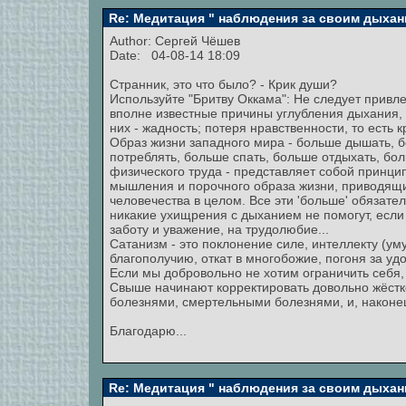
Re: Медитация " наблюдения за своим дыхан
Author:
Сергей Чёшев
Date: 04-08-14 18:09
Странник, это что было? - Крик души?
Используйте "Бритву Оккама": Не следует привле
вполне известные причины углубления дыхания, 
них - жадность; потеря нравственности, то есть к
Образ жизни западного мира - больше дышать, б
потреблять, больше спать, больше отдыхать, бо
физического труда - представляет собой принци
мышления и порочного образа жизни, приводящи
человечества в целом. Все эти 'больше' обязат
никакие ухищрения с дыханием не помогут, если 
заботу и уважение, на трудолюбие...
Сатанизм - это поклонение силе, интеллекту (ум
благополучию, откат в многобожие, погоня за уд
Если мы добровольно не хотим ограничить себя,
Свыше начинают корректировать довольно жёстк
болезнями, смертельными болезнями, и, наконе
Благодарю...
Re: Медитация " наблюдения за своим дыхан