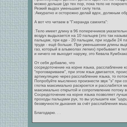
можно дольше (до тех пор, пока тело не покроет
Резкий выдох уменьшает силу тела.
:Аккуратно и осторожно делай вдох, должным о
А вот что читаем в "Гхеранда самхита":
:Тело имеет длину в 96 поперечников указательн
воздух выдыхается на 10 пальцев (это так назыв
пальцам, при еде - 20 пальцам, при ходьбе 24 па
труде - ещё больше. При уменьшении длины выдо
газ, который в альвеолах легких) пребывает в те
и ничего не выходит наружу, это Кевала Кумбхак
От себя добавлю, что
сосредоточение на корне языка, расслабление к
"проговариваем", при этом язык двигается, прои
артикуляцию через расслабление языка, то поток
Попробуйте мысленно произнести звук "э" при со
глотка максимально раскроется и расслабятся м
максимально открытой и сопротивление потоку в
Сосредоточение на корне языка позволяет лучше
проходы пальцами рук, то вы услышите как "шур
беззвучности дыхания за счёт расслабления мыш
Благодарю. . .