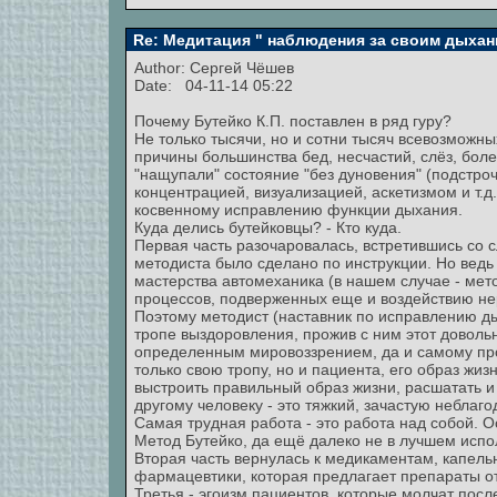
Re: Медитация " наблюдения за своим дыхан
Author:
Сергей Чёшев
Date: 04-11-14 05:22
Почему Бутейко К.П. поставлен в ряд гуру?
Не только тысячи, но и сотни тысяч всевозможн
причины большинства бед, несчастий, слёз, боле
"нащупали" состояние "без дуновения" (подстроч
концентрацией, визуализацией, аскетизмом и т.д.
косвенному исправлению функции дыхания.
Куда делись бутейковцы? - Кто куда.
Первая часть разочаровалась, встретившись со с
методиста было сделано по инструкции. Но ведь 
мастерства автомеханика (в нашем случае - мет
процессов, подверженных еще и воздействию нер
Поэтому методист (наставник по исправлению ды
тропе выздоровления, прожив с ним этот доволь
определенным мировоззрением, да и самому про
только свою тропу, но и пациента, его образ жиз
выстроить правильный образ жизни, расшатать и
другому человеку - это тяжкий, зачастую неблаг
Самая трудная работа - это работа над собой. О
Метод Бутейко, да ещё далеко не в лучшем исп
Вторая часть вернулась к медикаментам, капел
фармацевтики, которая предлагает препараты от
Третья - эгоизм пациентов, которые молчат пос