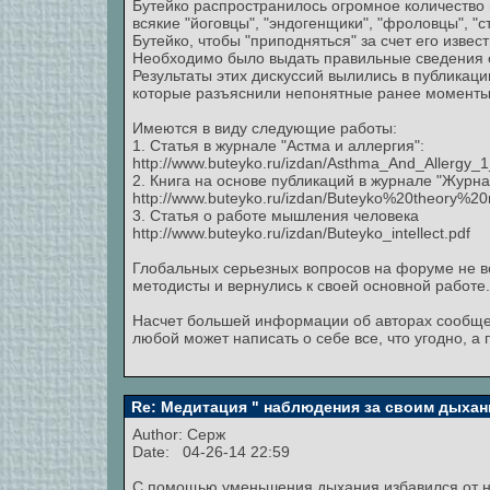
Бутейко распространилось огромное количество
всякие "йоговцы", "эндогенщики", "фроловцы", "ст
Бутейко, чтобы "приподняться" за счет его извест
Необходимо было выдать правильные сведения о 
Результаты этих дискуссий вылились в публикац
которые разъяснили непонятные ранее моменты, 
Имеются в виду следующие работы:
1. Статья в журнале "Астма и аллергия":
http://www.buteyko.ru/izdan/Asthma_And_Allergy_
2. Книга на основе публикаций в журнале "Журн
http://www.buteyko.ru/izdan/Buteyko%20theory%20
3. Статья о работе мышления человека
http://www.buteyko.ru/izdan/Buteyko_intellect.pdf
Глобальных серьезных вопросов на форуме не воз
методисты и вернулись к своей основной работе.
Насчет большей информации об авторах сообще
любой может написать о себе все, что угодно, а 
Re: Медитация " наблюдения за своим дыхан
Author:
Серж
Date: 04-26-14 22:59
С помощью уменьшения дыхания избавился от но