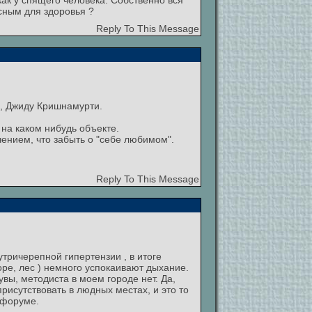
ак у спящего человека. Собственно вся
сным для здоровья ?
Reply To This Message
и, Джиду Кришнамурти.
на каком нибудь объекте.
чением, что забыть о "себе любимом".
Reply To This Message
тричерепной гипертензии , в итоге
оре, лес ) немного успокаивают дыхание.
вы, методиста в моем городе нет. Да,
рисутствовать в людных местах, и это то
 форуме.