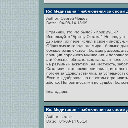
Re: Медитация " наблюдения за своим
Author:
Сергей Чёшев
Date: 04-08-14 18:09
Странник, это что было? - Крик души?
Используйте "Бритву Оккама": Не следует
дыхания, их перечислил в своей инструкции
Образ жизни западного мира - больше дыш
больше развлекаться, больше развращаться
принцип порочного мышления и порочного 
эти 'больше' обязательно заставят челове
на разумный аскетизм, на честность, забот
Сатанизм - это поклонение силе, интеллек
погоня за удовольствиями, за успешностью
Если мы добровольно не хотим ограничить
жёстко. Неприятностями по судьбе, болез
Благодарю...
Re: Медитация " наблюдения за своим
Author:
stranik
Date: 04-09-14 06:14