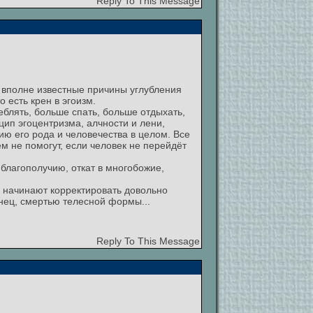
Reply To This Message
ь вполне известные причины углубления
 есть крен в эгоизм.
блять, больше спать, больше отдыхать,
цип эгоцентризма, алчности и лени,
ю его рода и человечества в целом. Все
м не помогут, если человек не перейдёт
 благополучию, откат в многобожие,
е начинают корректировать довольно
нец, смертью телесной формы...
Reply To This Message