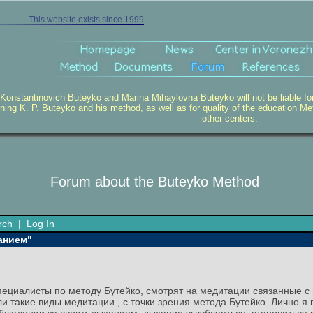
This website exists since 1999
 Konstantinovich Buteyko and Marina Mihaylovna Buteyko will not be liable for v
ning K. P. Buteyko and his method, as well as for quality of the education Me
other centers.
Forum about the Buteyko Method
rch
|
Log In
анием"
 специалисты по методу Бутейко, смотрят на медитации связанные
ли такие виды медитации , с точки зрения метода Бутейко. Лично 