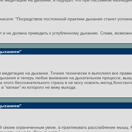
кую медитацию на дыхании, и ощущал, что при пассивном наблюде
асати: "Посредством постоянной практики дыхание станет успокоен
т и не должна приводить к углубленному дыханию. Слава, возможно
 дыханием"
медитацию на дыхании. Точнее технически я выполнял все правильн
дыхания и теперь любое внимание на дыхательном процессе, вызыв
за этого бессознательного страха я не могу освоить метод Констан
 "капкан" из которого не вижу выхода.
 дыханием"
 своим ограниченным умом, а практиковать расслабление мышц. Ка