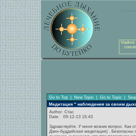
Vladimir
concer
Go to Top
|
New Topic
|
Go to Topic
|
Sea
Медитация " наблюдения за своим дых
Author:
Стас
Date: 09-12-13 15:43
Здравствуйте. У меня возник вопрос. Как
Дзен-буддийская медитация) . Безопасны 