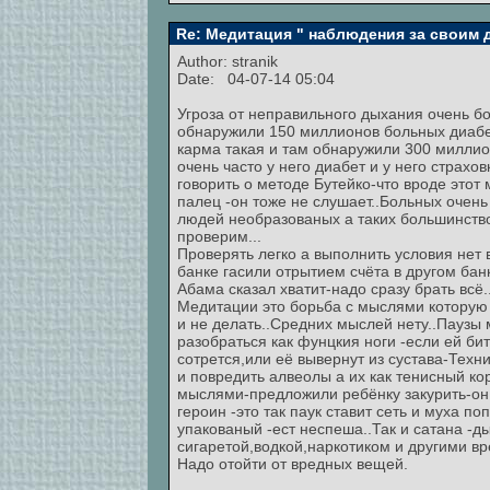
Re: Медитация " наблюдения за своим
Author:
stranik
Date: 04-07-14 05:04
Угроза от неправильного дыхания очень б
обнаружили 150 миллионов больных диабет
карма такая и там обнаружили 300 миллио
очень часто у него диабет и у него страхо
говорить о методе Бутейко-что вроде этот
палец -он тоже не слушает..Больных очень
людей необразованых а таких большинство
проверим...
Проверять легко а выполнить условия нет 
банке гасили отрытием счёта в другом банк
Абама сказал хватит-надо сразу брать всё.
Медитации это борьба с мыслями которую 
и не делать..Средних мыслей нету..Паузы 
разобраться как фунцкия ноги -если ей бит
сотрется,или её вывернут из сустава-Техн
и повредить алвеолы а их как тенисный ко
мыслями-предложили ребёнку закурить-он э
героин -это так паук ставит сеть и муха п
упакованый -ест неспеша..Так и сатана -
сигаретой,водкой,наркотиком и другими 
Надо отойти от вредных вещей.