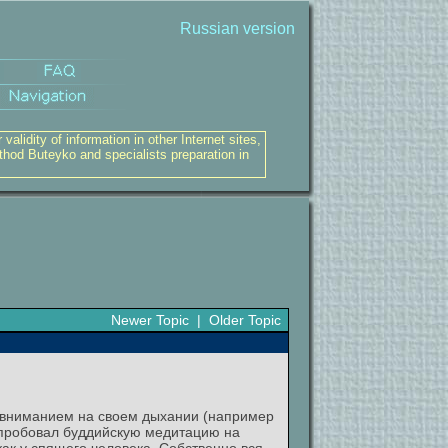
Russian version
alidity of information in other Internet sites,
thod Buteyko and specialists preparation in
Newer Topic
|
Older Topic
 с вниманием на своем дыхании (например
я пробовал буддийскую медитацию на