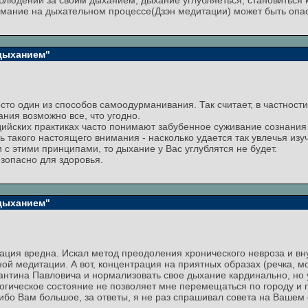
блюдении за своим дыханием, дыхание углубляеться, становиться к
нимание на дыхательном процессе(Дзэн медитации) может быть опа
 дыханием"
сто один из способов самоодурманивания. Так считает, в частност
ния возможно все, что угодно.
дийских практиках часто понимают забубенное суживание сознания 
ь такого настоящего внимания - насколько удается так увлечья изу
 с этими принципами, то дыхание у Вас углублятся не будет.
езопасно для здоровья.
 дыханием"
ация вредна. Искал метод преодоления хронического невроза и вну
ой медитации. А вот, концентрация на приятных образах (речка, м
антина Павловича и нормализовать свое дыхание кардинально, но у
логическое состояние не позволяет мне перемещаться по городу и п
асибо Вам большое, за ответы, я не раз спрашивал совета на Вашем