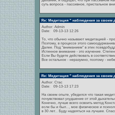
дыхании, и ощущал, что при пассивном на
суть вопроса - пассивное, пристальное в
Re: Медитация " наблюдения за своим
Author:
Admin
Date: 09-13-13 12:26
То, что обычно называют медитацией - про
Поэтому, в процессе этого самоодурманива
Далее. Под "вниманием" в этих псевдобуд
Истинное внимание - это изучение. Степен
Если Вы будете действовать в соответствии
Все остальное - неразумно, поэтому - неб
Re: Медитация " наблюдения за своим
Author:
Стас
Date: 09-13-13 17:23
На своем опыте, убедился что такая медит
почувствовал ухудшение от этой дыхательн
Конечно, лучше всего освоить метод Конст
если бы и был..., мое физическое и психо
в 30 лет... Буду надеяться на лучшее. Сп