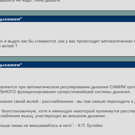
 дышать не надо. Лень дышать".
 дыханием"
дох и выдох как бы сливаются ,как у вас происходит автоматическая
е волей ?
 дыханием"
оявляются при автоматическом регулировании дыхания САМИМ орг
АЛЬНОГО функционирования суперсложнейшей системы дыхания.
хания своей волей - расслаблением - вы тем самым переходите в д
 безостановочную, хотя и имеющую некоторый промежуток расслаб
расслабления мышц, участвующих во внешнем дыхании...
ьше никак не вмешивайтесь в него", - К.П. Бутейко