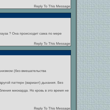
Reply To This Message
 пауза ? Она происходит сама по мере
Reply To This Message
анизмом (без вмешательства
ругой паттерн (вариант) дыхания. Без
ления миокарда. Но кровь в это время не
Reply To This Message