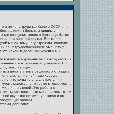
р и гигиена труда как было в СССР они
 безразлицие к больным нищим у них
ом где священик монах в больнице бывает
 машина и он с ней служит. Я пытался
ругой монах тому ногу отрезали -вначале
ьги по нетрудоспособности ума нету у
 что хочеш и делай как хочеш а мы
ли в долги все -раньше был выход -долги в
к конечный всё забирал от умершего..Но
д Бутейко не идёт..
ть и делать а злые от диявола отрицать
 -она важная и в ней надо хорошо
ть ноги то когда то она сломается,или
и курить марихуану то кроме глюков можно
ят миллионы людей..Это работа с
атем выпить водки -это моча сатаны,затем
ает её акуратно нитями -упаковал и он
т следующие органы-
ствами-добивают..