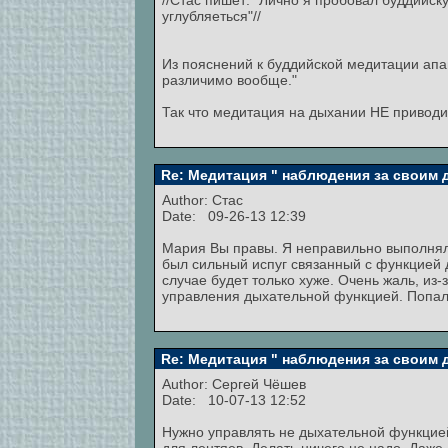
//Стас пишет: "Лично я пробовал буддийс
углубляеться"//
Из пояснений к буддийской медитации апан
различимо вообще."
Так что медитация на дыхании НЕ приводи
Re: Медитация " наблюдения за своим
Author:
Стас
Date: 09-26-13 12:39
Мария Вы правы. Я неправильно выполнял 
был сильный испуг связанный с функцией 
случае будет только хуже. Очень жаль, из-
управления дыхательной функцией. Попал в
Re: Медитация " наблюдения за своим
Author:
Сергей Чёшев
Date: 10-07-13 12:52
Нужно управлять не дыхательной функцией