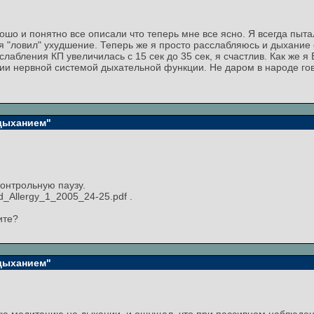
рошо и понятно все описали что теперь мне все ясно. Я всегда пы
 "ловил" ухудшение. Теперь же я просто расслабляюсь и дыхание
лабления КП увеличилась с 15 сек до 35 сек, я счастлив. Как же я
ии нервной системой дыхательной функции. Не даром в народе гов
 дыханием"
онтрольную паузу.
d_Allergy_1_2005_24-25.pdf .
ите?
 дыханием"