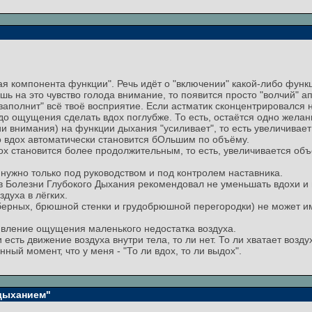
вая компонента функции". Речь идёт о "включении" какой-либо функ
 на это чувство голода внимание, то появится просто "волчий" апп
заполнит" всё твоё восприятие. Если астматик сконцентрировался н
до ощущения сделать вдох поглубже. То есть, остаётся одно желани
и внимания) на функции дыхания "усиливает", то есть увеличивает
то вдох автоматически становится бОльшим по объёму.
х становится более продолжительным, то есть, увеличивается объё
жно только под руководством и под контролем наставника.
в Болезни Глубокого Дыхания рекомендовал не уменьшать вдохи и 
духа в лёгких.
рных, брюшной стенки и грудобрюшной перегородки) не может им
явление ощущения маленького недостатка воздуха.
сть движение воздуха внутри тела, то ли нет. То ли хватает воздуха
нный момент, что у меня - "То ли вдох, то ли выдох".
 дыханием"