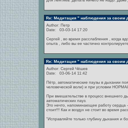
для лентяев. Делать ничего не надо. Даже
Re: Медитация " наблюдения за своим
Author:
Петр
Date: 03-03-14 17:20
Сергей , во время расслабления , когда в
опыта , либо вы ее частично контролирует
Re: Медитация " наблюдения за своим
Author:
Сергей Чёшев
Date: 03-06-14 11:42
Пётр, автоматические паузы в дыхании п
человеческой воли) и при условии НОРМ
При вмешательстве в процесс внешнего ды
автоматических пауз.
Это нечто, напоминающее работу сердца -
стоит!!! Как и воздух не стоит во время 
"Исправляйте только глубину дыхания и бол