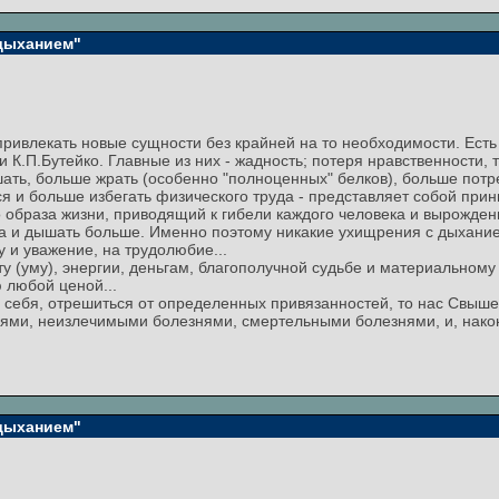
 дыханием"
 привлекать новые сущности без крайней на то необходимости. Ест
 К.П.Бутейко. Главные из них - жадность; потеря нравственности, то
ать, больше жрать (особенно "полноценных" белков), больше потре
 и больше избегать физического труда - представляет собой прин
образа жизни, приводящий к гибели каждого человека и вырождени
ка и дышать больше. Именно поэтому никакие ухищрения с дыхание
у и уважение, на трудолюбие...
ту (уму), энергии, деньгам, благополучной судьбе и материальному
 любой ценой...
 себя, отрешиться от определенных привязанностей, то нас Свыш
нями, неизлечимыми болезнями, смертельными болезнями, и, нако
 дыханием"