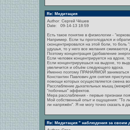
Re: Медитация
Author:
Сергей Чёшев
Date: 09-14-13 18:59
Есть такое понятие в физиологии - "корко
Например. Если ты проголодался и обратишь
сконцентрировался на этой боли, то боль "
удушья, то у него все желания сжимаются 
Поэтому концентрация (добавление энерги
Если человек концентрируется на вдохе, 
Если концентрируешься на выдохе, то выдо
увеличится и объём следующего вдоха.
Именно поэтому ПРАНАЯМОЙ заниматься ну
Константин Павлович для снятия приступо
помощи которых осуществляется смена воз
Расслабление дыхательных мышц (межрёбе
"побочных" эффектов.
Мера расслабления - первые признаки по
Мой собственный опыт и ощущения: "То ли е
ли напряжён". Я не могу точно сказать в да
Re: Медитация " наблюдения за своим