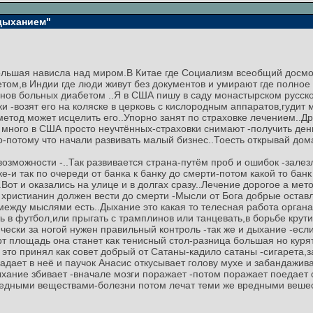
 дыханием"
ольшая нависла над миром.В Китае где Социализм всеобщий досмот
ом,в Индии где люди живут без документов и умирают где полное
нов больных диабетом ..Я в США пишу в саду монастырском русск
вки -возят его на коляске в церковь с кислородным аппаратов,гудит
 метод может исцелить его..Упорно занят по страховке лечением..Д
 много в США просто неучтённых-страховки снимают -получить ден
-потому что начали развивать малый бизнес..Тоесть открывай дома
возможности -..Так развивается страна-путём проб и ошибок -залез
е-и так по очереди от банка к банку до смерти-потом какой то бан
.Вот и оказались на улице и в долгах сразу..Лечение дорогое а мето
христианин должен вести до смерти -Мысли от Бога добрые оставля
между мыслями есть..Дыхание это какая то телесная работа органа
ь в футбол,или прыгать с трамплинов или танцевать,в борьбе крути
ически за ногой нужен правильный контроль -так же и дыхание -есл
рт площадь она станет как тенисный стол-разница большая но кур
то принял как совет добрый от Сатаны-кадило сатаны -сигарета,з
опадает в неё и паучок Анасис откусывает голову мухе и забандажив
дыхание збивает -вначале мозги поражает -потом поражает поедае
вредными веществами-болезни потом лечат теми же вредными веше