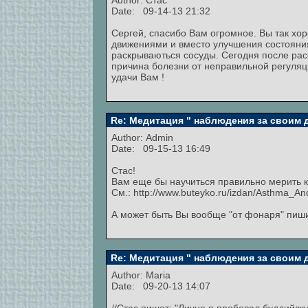
Author:
Стас
Date: 09-14-13 21:32
Сергей, спасибо Вам огромное. Вы так хо
движениями и вместо улучшения состояния
раскрываються сосуды. Сегодня после расс
причина болезни от неправильной регуляц
удачи Вам !
Re: Медитация " наблюдения за своим
Author:
Admin
Date: 09-15-13 16:49
Стас!
Вам еще бы научиться правильно мерить к
См.: http://www.buteyko.ru/izdan/Asthma_An
А может быть Вы вообще "от фонаря" пиш
Re: Медитация " наблюдения за своим
Author:
Maria
Date: 09-20-13 14:07