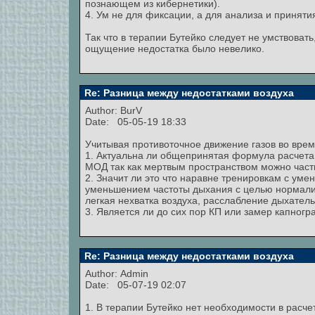
познающем из кибернетики).
4. Ум не для фиксации, а для анализа и принятия
Так что в терапии Бутейко следует не умствоват
ощущение недостатка было невелико.
Re: Разница между недостатками воздуха
Author:
BurV
Date: 05-05-19 18:33
Учитывая противоточное движение газов во врем
1. Актуальна ли общепринятая формула расчета
МОД так как мертвым пространством можно час
2. Значит ли это что наравне тренировкам с ум
уменьшением частоты дыхания с целью нормали
легкая нехватка воздуха, расслабление дыхател
3. Является ли до сих пор КП или замер капно
Re: Разница между недостатками воздуха
Author:
Admin
Date: 05-07-19 02:07
1. В терапии Бутейко нет необходимости в расч