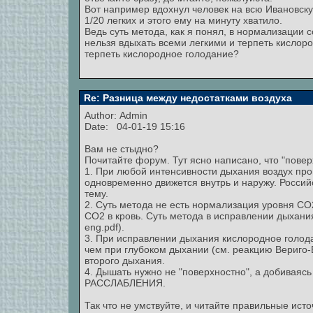
Вот например вдохнул человек на всю Ивановскую
1/20 легких и этого ему на минуту хватило.
Ведь суть метода, как я понял, в нормализации с
нельзя вдыхать всеми легкими и терпеть кислор
терпеть кислородное голодание?
Re: Разница между недостатками воздуха
Author:
Admin
Date: 04-01-19 15:16
Вам не стыдно?
Почитайте форум. Тут ясно написано, что "повер
1. При любой интенсивности дыхания воздух прон
одновременно движется внутрь и наружу. Россий
тему.
2. Суть метода не есть нормализация уровня С
СО2 в кровь. Суть метода в исправлении дыхания!
eng.pdf).
3. При исправлении дыхания кислородное голода
чем при глубоком дыхании (см. реакцию Вериго-
второго дыхания.
4. Дышать нужно не "поверхностно", а добиваясь
РАССЛАБЛЕНИЯ.
Так что не умствуйте, и читайте правильные исто