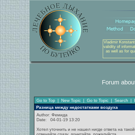
Vladimir Konstant
validity of inform
as well as for q
Forum about
Go to Top
|
New Topic
|
Go to Topic
|
Search
|
Разница между недостатками воздуха
Author:
Фемида
Date: 04-01-19 13:20
Хотел уточнить и не нашел нигде ответа на так
отвечайте сразу, дочитайте, пожалуйста.