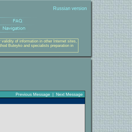
Russian version
alidity of information in other Internet sites,
thod Buteyko and specialists preparation in
Previous Message
|
Next Message