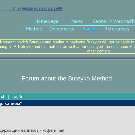
This website exists since 1999
 Konstantinovich Buteyko and Marina Mihaylovna Buteyko will not be liable for v
ning K. P. Buteyko and his method, as well as for quality of the education Me
other centers.
Forum about the Buteyko Method
rch
|
Log In
 дыханием"
держащих напитков - кофе и чая.