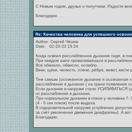
С Новым годом, друзья и попутчики. Радости всем
Благодарю. . .
Re: Качества человека для успешного освоен
Author:
Сергей Чёшев
Date: 02-23-23 19:24
Когда освоил расслабленное дыхание сидя, в пок
При каждом шаге проваливаешься в расслаблени
Всё обмякло, обвисло, ослабло. . .
Веки, щёки, челюсть, плечи, рёбра, живот, кисти р
Тем самым (осознанное дыхание и осознанная х
расслабление в дыхании ( на грани появления о
Если дыхание в нагрузке стало УСИЛИВАТЬСЯ (уг
от расслабления в дыхании.
При нормальном дыхании в покое у человека 7- 
(4 - 5 сек покоя) после выдоха.
В оздоровительной нагрузке углубление допустим
за счёт увеличения движения диафрагмы). А вот 
Благодарю. . .