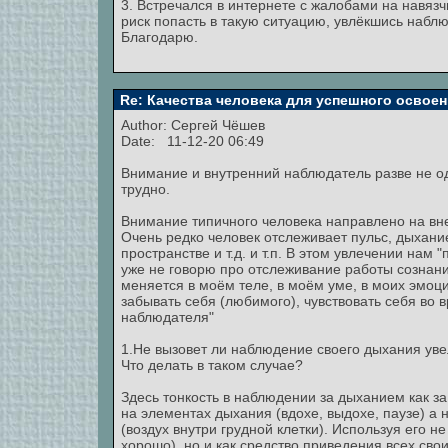
3. Встречался в интернете с жалобами на навяз
риск попасть в такую ситуацию, увлёкшись набл
Благодарю.
Re: Качества человека для успешного освоен
Author: Сергей Чёшев
Date: 11-12-20 06:49
Внимание и внутренний наблюдатель разве не од
трудно.
Внимание типичного человека направлено на вне
Очень редко человек отслеживает пульс, дыхан
пространстве и т.д. и т.п. В этом увлечении нам
уже не говорю про отслеживание работы сознания
меняется в моём теле, в моём уме, в моих эмоци
забывать себя (любимого), чувствовать себя во 
наблюдателя"
1.Не вызовет ли наблюдение своего дыхания ув
Что делать в таком случае?
Здесь тонкость в наблюдении за дыханием как з
на элементах дыхания (вдохе, выдохе, паузе) а
(воздух внутри грудной клетки). Используя его не
хорошо), но и как средство приведения всех св