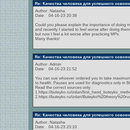
Re: Качества человека для успешного освоен
Author:
Natasha
Date: 04-16-23 20:38
Could you please explain the importance of doing
and recently I started to feel worse after doing th
but now I feel a lot worse after practicing MPs.
Many thanks!
Re: Качества человека для успешного освоен
Author:
Admin
Date: 04-16-23 21:52
You can sue whoever ordered you to take maximum p
to health. Pauses are used for diagnostics only in B
Read the correct sources only:
1.https://buteyko.ru/izdan/first_hand_buteyko_met
2.https://buteyko.ru/izdan/Buteyko%20theory%20ru
Re: Качества человека для успешного освоен
Author:
Natasha
Date: 04-16-23 23:10