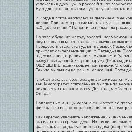
успокоения духа нужно расслабить по возможност
Ну а для этого опять таки нужно чувствовать эти
2. Когда в покое наблюдаю за дыханием, мне хоч
делаю. При этом в разных местах тела "выплыв
всё делаю верно? Напряги со временем рассосу
На заре обучения методу волевой нормализации
паузы после выдоха (так называемую автоматичес
Псевдойоги стараются удлинить выдох ("выдох д
приходят к гипервентиляции. У Патанджали ("Йога
"сдерживание, ограничение". Айама - это "удлин
воздух, выходящий изнутри наружу (Бхагавадгит
ОЩУЩЕНИЕ, возникающее при выдохе. Это ощущ
Так что вы вышли на режим, описанный Патандж
"Любая мысль, любая эмоция заканчивается мыш
век. Многократно повторённая мысль или эмоци
нейросеть в головном мозгу. Для того, чтобы он
Это раз.
Напряжение мышцы хорошо снимается её допол
физиологии известно как явление постизометрич
Как адресно увеличить напряжение? - Вниманием
это сделать во время вдоха. Напряжение самого 
фазе как бы продолжающегося вдоха (напряжение 
остаётся открытым) удерживаем внимание на "на