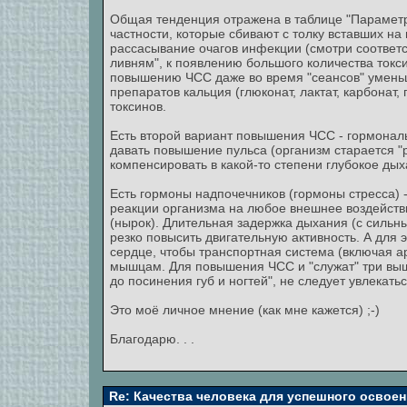
Общая тенденция отражена в таблице "Параметры
частности, которые сбивают с толку вставших н
рассасывание очагов инфекции (смотри соответ
ливням", к появлению большого количества токси
повышению ЧСС даже во время "сеансов" уменьш
препаратов кальция (глюконат, лактат, карбонат
токсинов.
Есть второй вариант повышения ЧСС - гормона
давать повышение пульса (организм старается "
компенсировать в какой-то степени глубокое дых
Есть гормоны надпочечников (гормоны стресса) 
реакции организма на любое внешнее воздействи
(нырок). Длительная задержка дыхания (с сильн
резко повысить двигательную активность. А для э
сердце, чтобы транспортная система (включая а
мышцам. Для повышения ЧСС и "служат" три выш
до посинения губ и ногтей", не следует увлекать
Это моё личное мнение (как мне кажется) ;-)
Благодарю. . .
Re: Качества человека для успешного освоен