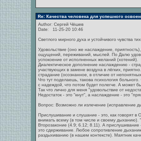
Re: Качества человека для успешного освоен
Author:
Сергей Чёшев
Date: 11-25-20 10:46
Светлого мирного духа и устойчивого чувства ти
Удовольствие (оно же наслаждение, приятность),
ощущений, переживаний, мыслей. По Далю удовол
успокоение от исполненных желаний (хотений).
Диалектическое дополнение наслаждению - стра
участвующих в замене воздуха в лёгких, приятно.
страдание (осознанное, в отличие от непонятных
Что тут поделаешь, такова психология больного
с надеждой, что потом будет полегче. А может б
Так что лично для меня "удовольствие от недоста
Недостаток - это "кнут", а наслаждение - это "пря
Вопрос: Возможно ли излечение (исправление д
Прислушивание и слушание - это, как говорят в 
внимать всему (в том числе и своему дыханию). "
Второзаконие (4.9; 6.12; 8.11). А прислушивание
это сдерживание. Любое сопротивление дыханию 
раздыхиванию (в нашем контексте). Маятник качн