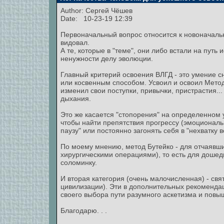
Author:
Сергей Чёшев
Date: 10-23-19 12:39
Первоначальный вопрос относится к новоначальны
видовал.
А те, которые в "теме", они либо встали на пут
ненужности делу эволюции.
Главный критерий освоения ВЛГД - это умение 
или косвенным способом. Усвоил и освоил Метод
изменил свои поступки, привычки, пристрастия..
дыхания.
Это же касается "стопорения" на определенном
чтобы найти препятствия прогрессу (эмоциональ
паузу" или постоянно загонять себя в "нехватку в
По моему мнению, метод Бутейко - для отчаявши
хирургическими операциями), то есть для дошедш
соломинку.
И вторая категория (очень малочисленная) - свя
цивилизации). Эти в дополнительных рекоменда
своего выбора пути разумного аскетизма и повы
Благодарю. . .