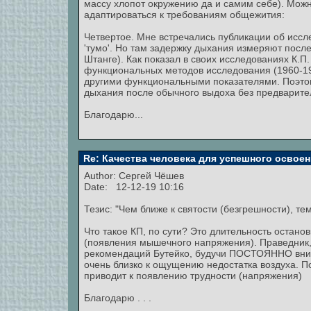
массу хлопот окружению да и самим себе). Можн
адаптироваться к требованиям общежития:
Четвертое. Мне встречались публикации об иссл
'тумо'. Но там задержку дыхания измеряют посл
Штанге). Как показал в своих исследованиях К.
функциональных методов исследования (1960-1968
другими функциональными показателями. Поэтом
дыхания после обычного выдоха без предварите
Благодарю...
Re: Качества человека для успешного освоен
Author:
Сергей Чёшев
Date: 12-12-19 10:16
Тезис: "Чем ближе к святости (безгрешности), т
Что такое КП, по сути? Это длительность остано
(появления мышечного напряжения). Праведник,
рекомендаций Бутейко, будучи ПОСТОЯННО вним
очень близко к ощущению недостатка воздуха. П
приводит к появлению трудности (напряжения)
Благодарю . . .