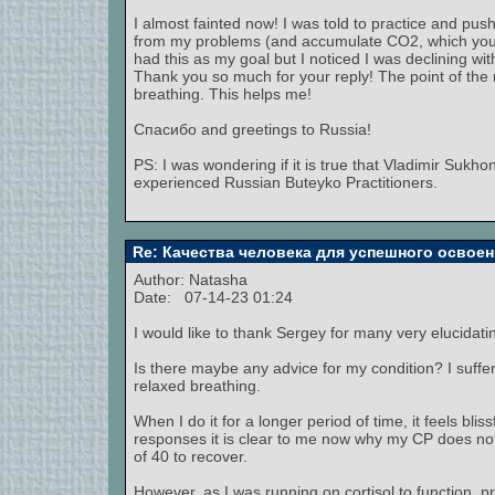
I almost fainted now! I was told to practice and pu
from my problems (and accumulate CO2, which you 
had this as my goal but I noticed I was declining wit
Thank you so much for your reply! The point of the
breathing. This helps me!
Спасибо and greetings to Russia!
PS: I was wondering if it is true that Vladimir Suk
experienced Russian Buteyko Practitioners.
Re: Качества человека для успешного освоен
Author:
Natasha
Date: 07-14-23 01:24
I would like to thank Sergey for many very elucidati
Is there maybe any advice for my condition? I suff
relaxed breathing.
When I do it for a longer period of time, it feels bl
responses it is clear to me now why my CP does not
of 40 to recover.
However, as I was running on cortisol to function, pr