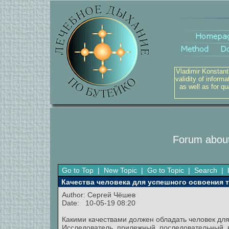
Vladimir Konstant
validity of inform
as well as for q
Forum about
Go to Top
|
New Topic
|
Go to Topic
|
Search
|
Качества человека для успешного освоения т
Author:
Сергей Чёшев
Date: 10-05-19 08:20
Какими качествами должен обладать человек для
Исследователь, прилежный, последовательный,