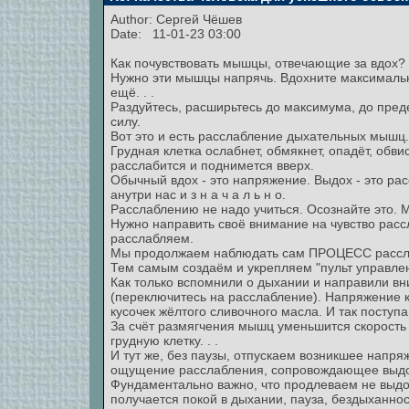
Author:
Сергей Чёшев
Date: 11-01-23 03:00
Как почувствовать мышцы, отвечающие за вдох?
Нужно эти мышцы напрячь. Вдохните максимально
ещё. . .
Раздуйтесь, расширьтесь до максимума, до преде
силу.
Вот это и есть расслабление дыхательных мышц.
Грудная клетка ослабнет, обмякнет, опадёт, обв
расслабится и поднимется вверх.
Обычный вдох - это напряжение. Выдох - это ра
анутри нас и з н а ч а л ь н о.
Расслаблению не надо учиться. Осознайте это. 
Нужно направить своё внимание на чувство рас
расслабляем.
Мы продолжаем наблюдать сам ПРОЦЕСС расслаб
Тем самым создаём и укрепляем "пульт управлен
Как только вспомнили о дыхании и направили вн
(переключитесь на расслабление). Напряжение как
кусочек жёлтого сливочного масла. И так посту
За счёт размягчения мышц уменьшится скорость и
грудную клетку. . .
И тут же, без паузы, отпускаем возникшее напря
ощущение расслабления, сопровождающее выдо
Фундаментально важно, что продлеваем не в
получается покой в дыхании, пауза, бездыханност