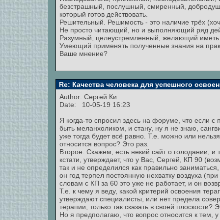
безстрашный, послушный, смиренный, доброду
который готов действовать.
Решительный. Решимость - это наличие трёх (хочу
Не просто читающий, но и выполняющий ряд дей
Разумный, целеустремленный, желающий иметь 
Умеющий применять полученные знания на практи
Ваше мнение?
Re: Качества человека для успешного освоен
Author:
Сергей Ки
Date: 10-05-19 16:23
Я когда-то спросил здесь на форуме, что если 
быть меланхоликом, и стану, ну я не знаю, сангв
уже тогда будет всё равно. Т.е. можно или нельз
относится вопрос? Это раз.
Второе. Скажем, есть некий сайт о голодании, и т
кстати, утверждает, что у Вас, Сергей, КП 90 (воз
так и не определился как правильно заниматься, 
он год терпел постоянную нехватку воздуха (при 
словам с КП за 60 это уже не работает, и он воз
Т.е. к чему я веду, какой критерий освоения тер
утверждают специалисты, или нет предела совер
терапии, только так сказать в своей плоскости? Э
Но я предполагаю, что вопрос относится к тем, у 