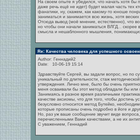
На своем опыте я убедился, что начать хотя бы 
даже речь ещё не идет) будет малая часть тех к
фанатики, ну, скажем, как какому-то юноше пон
заниматься и занимается всю жизнь, хотя веских 
Отсюда вывод (моё мнение, естественно), что в
но чтобы они начали заниматься ВЛГД... скорее в
смысла и нешаблонного мышления, понимающих, 
Re: Качества человека для успешного освоен
Author:
Геннадий2
Date: 10-06-19 15:14
Здравствуйте Сергей, вы задали вопрос, но по с
уникальный по длительности, стаж методической
утверждения. Лично мне, было бы очень приятно,
меня осваивали бы этот метод обладали бы или 
Занимаясь в разное время различными практиками
качестве аксиомы, что для того, чтобы достичь у
безусловно относится метод Бутейко, необходим
которые прописаны очень подробно в йоге и дру
Но, раз уж ваше сообщение звучит виде вопроса
перечисленными Вами качествами, а не их антип
С уважением, Геннадий