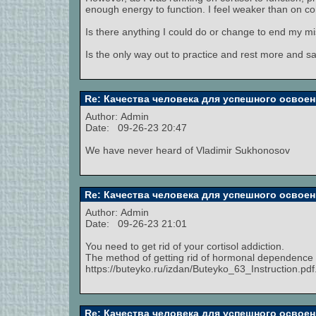
enough energy to function. I feel weaker than on cor
Is there anything I could do or change to end my m
Is the only way out to practice and rest more and s
Re: Качества человека для успешного освоен
Author:
Admin
Date: 09-26-23 20:47
We have never heard of Vladimir Sukhonosov
Re: Качества человека для успешного освоен
Author:
Admin
Date: 09-26-23 21:01
You need to get rid of your cortisol addiction.
The method of getting rid of hormonal dependence i
https://buteyko.ru/izdan/Buteyko_63_Instruction.pdf
Re: Качества человека для успешного освоен