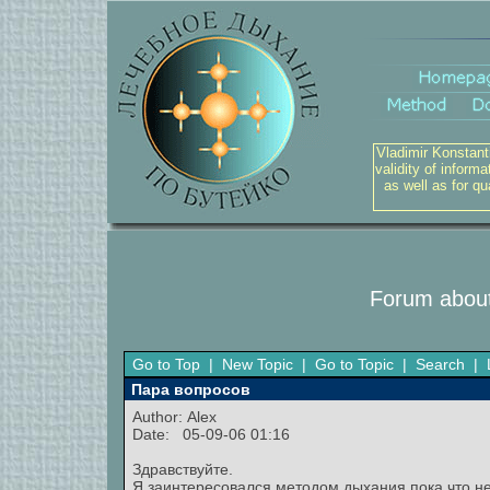
Vladimir Konstant
validity of inform
as well as for q
Forum about
Go to Top
|
New Topic
|
Go to Topic
|
Search
|
Пара вопросов
Author:
Alex
Date: 05-09-06 01:16
Здравствуйте.
Я заинтересовался методом дыхания,пока что нет