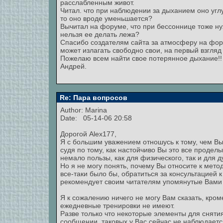
расслабленным живот.
Читал. что при наблюдении за дыханием оно углу
то оно вроде уменьшается?
Вычитал на форуме, что при бессоннице тоже ну
нельзя ее делать лежа?
Спасибо создателям сайта за атмосферу на фор
может излагать свободно свои, на первый взгляд
Пожелаю всем найти свое потерянное дыхание!!
Андрей.
Re: Пара вопросов
Author:
Marina
Date: 05-14-06 20:58
Дорогой Alex177,
Я с большим уважением отношусь к тому, чем Вы
судя по тому, как настойчиво Вы это все продел
немало пользы, как для физического, так и для 
Но я не могу понять, почему Вы относите к мето
все-таки было бы, обратиться за консультацией 
рекомендует своим читателям упомянутые Вами
Я к сожалению ничего не могу Вам сказать, кром
ежедневные тренировки не имеют.
Разве только что некоторые элементы для сняти
сообщении, таковых у Вас сейчас не наблюдаетс