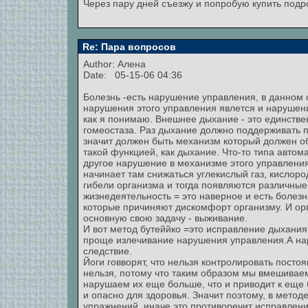
Через пару дней съезжу и попробую купить подр
Re: Пара вопросов
Author: Алена
Date: 05-15-06 04:36
Болезнь -есть нарушение управления, в данном с
нарушения этого управления явлется и нарушени
как я понимаю. Внешнее дыхание - это единств
гомеостаза. Раз дыхание должно поддерживать п
значит должен быть механизм который должен о
такой функцией, как дыхание. Что-то типа автом
другое нарушение в механизме этого управления
начинает там снижаться углекислый газ, кислоро
гибели организма и тогда появляются различны
жизнедеятельность = это наверное и есть болез
которые причиняют дискомфорт организму. И орга
основную свою задачу - выживание.
И вот метод бутеййко =это исправление дыхания
проще излечивание нарушения управления.А нару
следствие.
Йоги говворят, что нельзя контролировать посто
нельзя, потому что таким образом мы вмешивае
нарушаем их еще больше, что и приводит к еще 
и опасно для здоровья. Значит поэтому, в метод
упражнений, иначе это противоречит исправлен