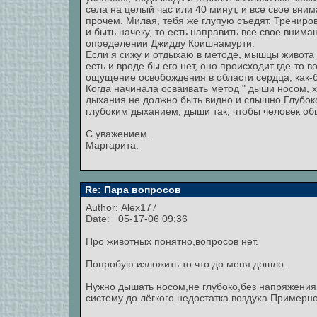
села на целый час или 40 минут, и все свое вн
прочем. Милая, тебя же глупую съедят. Трениров
и быть начеку, то есть направить все свое вниман
определении Джидду Кришнамурти.
Если я сижу и отдыхаю в методе, мышцы живота
есть и вроде бы его нет, оно происходит где-то в
ощущение освобождения в области сердца, как-
Когда начинала осваивать метод " дыши носом, хо
дыхания не должно быть видно и слышно.Глубоко
глубоким дыханием, дыши так, чтобы человек об
С уважением.
Маргарита.
Re: Пара вопросов
Author:
Alex177
Date: 05-17-06 09:36
Про животных понятно,вопросов нет.
Попробую изложить то что до меня дошло.
Нужно дышать носом,не глубоко,без напряжения
систему до лёгкого недостатка воздуха.Примерно