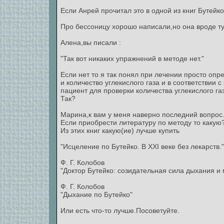
Если Анрей прочитал это в одной из книг Бутейко
Про бессоницу хорошо написали,но она вроде тут
Алена,вы писали :
"Так вот никаких упражнений в методе нет."
Если нет то я так понял при лечении просто оп
и количество углекислого газа и в соответствии
пациент для проверки количества углекислого га
Так?
Марина,к вам у меня наверно последний вопрос
Если приобрести литературу по методу то какую
Из этих книг какую(ие) лучше купить
"Исцеление по Бутейко. В XXI веке без лекарств."
Ф. Г. Колобов
"Доктор Бутейко: созидательная сила дыхания 
Ф. Г. Колобов
"Дыхание по Бутейко"
Или есть что-то лучше.Посоветуйте.