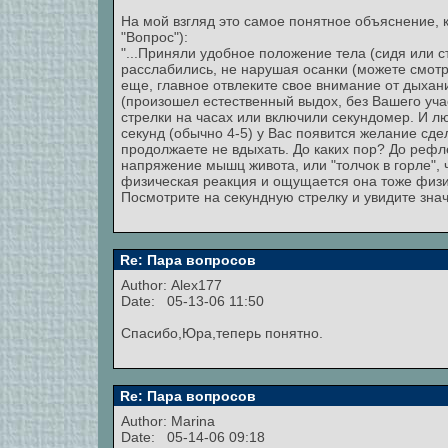
На мой взгляд это самое понятное объяснение, 
"Вопрос"):
"...Приняли удобное положение тела (сидя или с
расслабились, не нарушая осанки (можете смот
еще, главное отвлеките свое внимание от дыхан
(произошел естественный выдох, без Вашего уча
стрелки на часах или включили секундомер. И лю
секунд (обычно 4-5) у Вас появится желание сд
продолжаете не вдыхать. До каких пор? До реф
напряжение мышц живота, или "толчок в горле", 
физическая реакция и ощущается она тоже физи
Посмотрите на секундную стрелку и увидите зна
Re: Пара вопросов
Author:
Alex177
Date: 05-13-06 11:50
Спасибо,Юра,теперь понятно.
Re: Пара вопросов
Author:
Marina
Date: 05-14-06 09:18