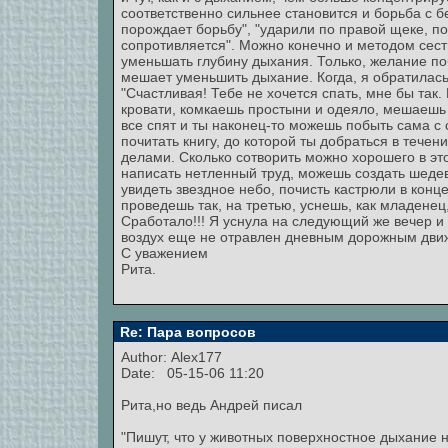
соответственно сильнее становится и борьба с б
порождает борьбу", "ударили по правой щеке, по
сопротивляется". Можно конечно и методом сесть
уменьшать глубину дыхания. Только, желание поб
мешает уменьшить дыхание. Когда, я обратилась
"Счастливая! Тебе не хочется спать, мне бы так
кровати, комкаешь простыни и одеяло, мешаешь 
все спят и ты наконец-то можешь побыть сама с 
почитать книгу, до которой ты добраться в тече
делами. Сколько сотворить можно хорошего в э
написать нетленный труд, можешь создать шеде
увидеть звездное небо, почисть кастрюли в конц
проведешь так, на третью, уснешь, как младенец,
Сработало!!! Я уснула на следующий же вечер и 
воздух еще не отравлен дневным дорожным движ
С уважением
Рита.
Re: Пара вопросов
Author:
Alex177
Date: 05-15-06 11:20
Рита,но ведь Андрей писал
"Пишут, что у животных поверхностное дыхание н