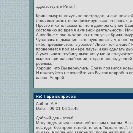
Здравствуйте Рита !
Кришнамурти ничуть не пострадал, и лжи никако
Ложь возникает, если фиксируешься на словах, а
Просто я хотел сказать, что в данном случае Ва
состоянию во время активной деятельности. Или
А вообще я очень хорошо отношусь к Кришнамур
Чувствовать дыхание - это чувствовать, что оно л
либо прерывистое, глубокое? Либо что-то еще? 
проверяется при замере паузы и как сделать д
А уменьшить глубину дыхания у меня получается 
выдоха при расслаблении, тогда и последующий
ровным.
Хорошо, что Вы вернулись. Сразу появился новы
И пожалуйста не жалейте что Вы так подробно в
слово. Андрей.
Re: Пара вопросов
Author: А.А.
Date: 06-01-06 15:48
Добрый день всем!
Могу поделиться своим небольшим опытом. Я за
нос идет без препятствий, то есть "дышит нос",
думаю. А когда нос заложило (после нагрузки, и