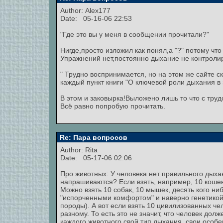
Author:
Alex177
Date: 05-16-06 22:53
"Где это вы у меня в сообщении прочитали?"
Нигде,просто изложил как понял,а "?" потому что
Упражнений нет,постоянно дыхание не контроли
" Трудно воспринимается, но на этом же сайте 
каждый пункт книги "О ключевой роли дыхания в 
В этом и заковырка!Выложено лишь то что с тру
Всё равно попробую прочитать.
Re: Пара вопросов
Author: Rita
Date: 05-17-06 02:06
Про животных: У человека нет правильного дыха
напрашиваются? Если взять, например, 10 кошек
Можно взять 10 собак, 10 мышек, десять кого ни
"испорченными комфортом" и наверно генетикой
породы). А вот если взять 10 цивилизованных че
разному. То есть это не значит, что человек дол
каждого животного свой тип дыхания, свои особ