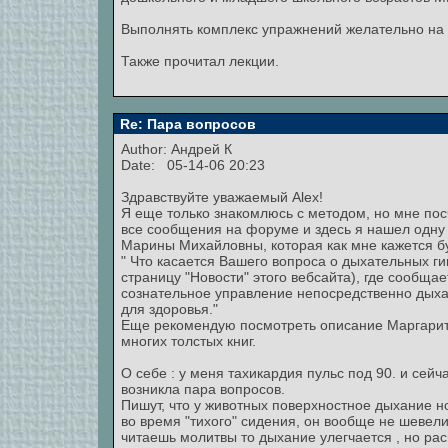
Выполнять комплекс упражнений желательно на 
Также прочитал лекции.
Re: Пара вопросов
Author:
Андрей К
Date: 05-14-06 20:23
Здравствуйте уважаемый Alex!
Я еще только знакомлюсь с методом, но мне пос
все сообщения на форуме и здесь я нашел одн
Марины Михайловны, которая как мне кажется бу
" Что касается Вашего вопроса о дыхательных ги
страницу "Новости" этого вебсайта), где сообща
сознательное управление непосредственно дыха
для здоровья."
Еще рекомендую посмотреть описание Маргарито
многих толстых книг.
О себе : у меня тахикардия пульс под 90. и сей
возникла пара вопросов.
Пишут, что у животных поверхностное дыхание но
во время "тихого" сидения, он вообще не шевели
читаешь молитвы то дыхание улегчается , но рас