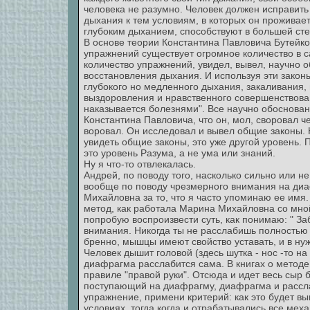
человека не разумно. Человек должен исправить
дыхания к тем условиям, в которых он проживает
глубоким дыханием, способствуют в большей ст
В основе теории Константина Павловича Бутейко 
упражнений существует огромное количество в с
количество упражнений, увидел, вывел, научно
восстановления дыхания. И используя эти законы
глубокого но медленного дыхания, закаливания,
выздоровления и нравственного совершенствован
наказывается болезнями". Все научно обоснован
Константина Павловича, что он, мол, своровал че
воровал. Он исследовал и вывел общие законы. Н
увидеть общие законы, это уже другой уровень. 
это уровень Разума, а не ума или знаний.
Ну я что-то отвлекалась.
Андрей, по поводу того, насколько сильно или н
вообще по поводу чрезмерного внимания на ди
Михайловна за то, что я часто упоминаю ее имя.
метод, как работала Марина Михайловна со мной
попробую воспроизвести суть, как понимаю: " З
внимания. Никогда ты не расслабишь полностью 
бренно, мышцы имеют свойство уставать, и в ну
Человек дышит головой (здесь шутка - нос -то на 
диафрагма расслабится сама. В книгах о методе
правиле "правой руки". Отсюда и идет весь сыр
поступающий на диафрагму, диафрагма и рассла
упражнение, примени критерий: как это будет в
условиях, тогда когда и отрабатывались все ме