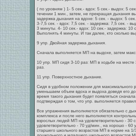
( по уровням ) 1- 5 сек.- вдох: 5 сек.- выдох: 5 
течении 1 мин., затем, не прекращая дыхания вып
задержка дыхания на вдохе: 5 сек. - выдох: 5 сек
3-7,5 сек. - вдох: 7,5 сек. - задержка: 7,5 сек. -
3 минуты. 4- 10 сек.- вдох: 10 сек.- задержка: 10
Выполнять 4 минуты. И так далее, кто сколько вы
9 упр. Двойная задержка дыхания.
Сначала выполняется МП на выдохе, затем макси
10 упр. МП сидя 3-10 раз: МП в ходьбе на месте 
раз.
11 упр. Поверхностное дыхание.
Сидя в удобном положении для максимального 
уменьшаем объем вдоха и выдоха доведя его до
время такого дыхания будет появляться сначала 
подтверждая о том, что упр. выполняется правил
Все упражнения выполняются обязательно с дых
комплекса и после него выполняются контрольны
взрослых людей МП на удовлетворительно - 30 сек
удовлетворительно - 70 уд/мин., на хорошо - 60 
старшего школьного возрастов МП в норме на 1/3
дошкольного и младшего школьного возрастов МП