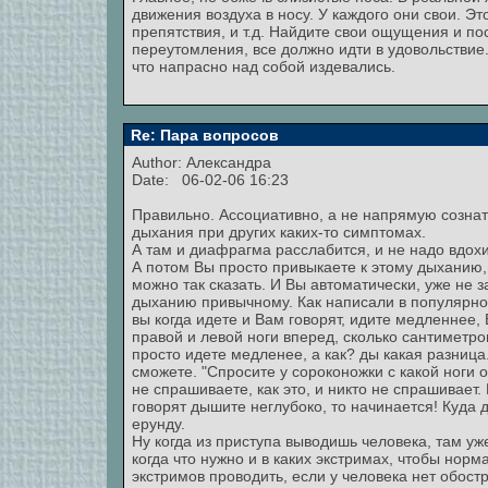
движения воздуха в носу. У каждого они свои. 
препятствия, и т.д. Найдите свои ощущения и по
переутомления, все должно идти в удовольствие.
что напрасно над собой издевались.
Re: Пара вопросов
Author:
Александра
Date: 06-02-06 16:23
Правильно. Ассоциативно, а не напрямую сознате
дыхания при других каких-то симптомах.
А там и диафрагма расслабится, и не надо вдох
А потом Вы просто привыкаете к этому дыханию,
можно так сказать. И Вы автоматически, уже не 
дыханию привычному. Как написали в популярной 
вы когда идете и Вам говорят, идите медленнее,
правой и левой ноги вперед, сколько сантиметров
просто идете медленее, а как? ды какая разница
сможете. "Спросите у сороконожки с какой ноги 
не спрашиваете, как это, и никто не спрашивает.
говорят дышите неглубоко, то начинается! Куда 
ерунду.
Ну когда из приступа выводишь человека, там уж
когда что нужно и в каких экстримах, чтобы нор
экстримов проводить, если у человека нет обост