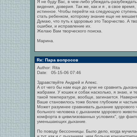
Я не буду Вас, в чем-либо убеждать-разубеждат
видения, доверия. Так же, как и я , в свое врем
истинное. Чтобы перейти на следующую ступень
стать ребенком, которому знание еще не мешает
Думаю, что путь к здоровью это Творчество. А тво
ошибки, и исправление их.
Желаю Вам творческого поиска.
Марина.
Re: Пара вопросов
Author:
Rita
Date: 05-15-06 07:46
Здравствуйте Андрей и Алекс.
А от чего бы нам еще до кучи не сравнить дыха
жабрами. У кошек и собак насколько, я знаю, и т
такой температуре, вообще, загинается. Наверня
Ваше становилось тоже более глубоким и часты
Может разумнее сравнивать дыхание здорового 
больного человека с дыханием здорового живот
комфорта в цивилизованных условиях", где фа
уменьшающих дыхание.
По поводу бессонницы. Было дело, когда мучилас
и тут, как и с дыханием, чем больше концентрир