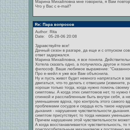
Марина Михайловна мне говорила, я Вам повторю с
Что у Вас с e-mail?
Re: Пара вопросов
Author: Rita
Date: 05-28-06 20:08
Здравствуйте все!
Дачный сезон в разгаре, да еще и с отпуском со
ответ задержался.
Марина Михайловна, я все поняла. Действитель
Хотела сказать одно, а получилось другое и пон
философ. Ваше любимое выражение: "Сказанное 
Про е-мейл я уже все Вам объяснила.
Ну и пусть живот будет немного напрягаться в з
двигаться, что-то делать с отвисшим (извините,
хороши только тогда, когда нужно помочь своем
симптомы. А когда этих симптомов нет, то нужно
спинкой и расслабленным быть внутри себя, а н
уменьшение вдоха, про контроль этого самого вд
проблемами сосудов и сердца есть такое наруше
дыхания - нарушение чувствительности дыхания.
симптом присутствует, то тогда никаких уменьше
Причем нарушение этой чувствительности может бы
А когда восстанавливается чувствительность, то
приспособительным механизмом к постоянно мен