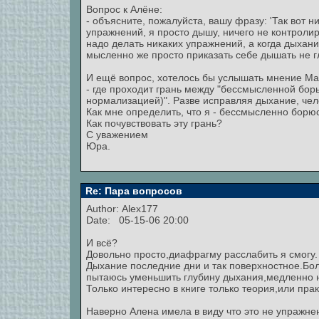
Вопрос к Алёне:
- объясните, пожалуйста, вашу фразу: 'Так вот н
упражнений, я просто дышу, ничего не контролир
надо делать никаких упражнений, а когда дыхание
мысленно же просто приказать себе дышать не гл
И ещё вопрос, хотелось бы услышать мнение М
- где проходит грань между "бессмысленной бор
нормализацией)". Разве исправляя дыхание, чел
Как мне определить, что я - бессмысленно бор
Как почувствовать эту грань?
С уважением
Юра.
Re: Пара вопросов
Author:
Alex177
Date: 05-15-06 20:00
И всё?
Довольно просто,диафрагму расслабить я смогу.
Дыхание последние дни и так поверхностное.Бол
пытаюсь уменьшить глубину дыхания,медленно н
Только интересно в книге только теория,или пра
Наверно Алена имела в виду что это не упражне