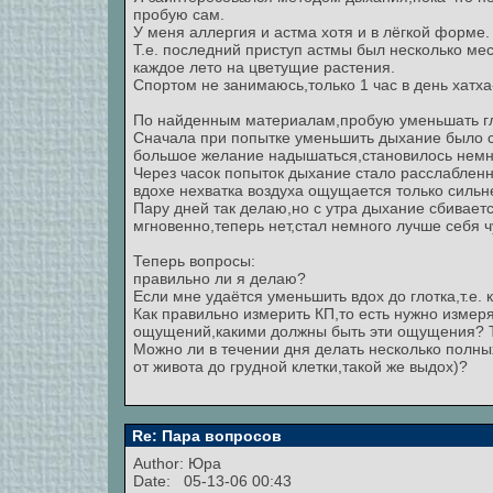
пробую сам.
У меня аллергия и астма хотя и в лёгкой форме.
Т.е. последний приступ астмы был несколько мес
каждое лето на цветущие растения.
Спортом не занимаюсь,только 1 час в день хатха
По найденным материалам,пробую уменьшать глу
Сначала при попытке уменьшить дыхание было с
большое желание надышаться,становилось немн
Через часок попыток дыхание стало расслабленн
вдохе нехватка воздуха ощущается только сильн
Пару дней так делаю,но с утра дыхание сбивает
мгновенно,теперь нет,стал немного лучше себя ч
Теперь вопросы:
правильно ли я делаю?
Если мне удаётся уменьшить вдох до глотка,т.е.
Как правильно измерить КП,то есть нужно измер
ощущений,какими должны быть эти ощущения? Т
Можно ли в течении дня делать несколько полн
от живота до грудной клетки,такой же выдох)?
Re: Пара вопросов
Author: Юра
Date: 05-13-06 00:43