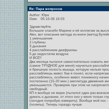
Re: Пара вопросов
Author: Юра
Date: 05-15-06 16:03
Здравствуйте.
Большое спасибо Марине и её коллегам за высла
Alex, вот описание метода из книги (метод Бутейк
1.уменьшение
2.глубины
3.дыхания
4.расслаблением диафрагмы
5.до недостатка воздуха
И ВСЁ!!
Два месяца пытался самостоятельно освоить мет
(самое ТРУДНОЕ для меня) научиться расслабля
и брюшную полость мышца, которую нельзя прощ
расслабляешь живот. Как я понял, если напрягаеш
расслабляюсь, особенно живот, понемногу начин
постепенно (15-20 мин.) амплитуда движения жив
уменьшаются. Проверяю при этом не напрягается
свободный.
КП я вообще не мерю (пытался один раз вначале 
думать о дыхании, от этого оно у меня только г
(сегодня попробую измерить). Вообще мой нос -
(полипы). Теперь гораздо лучше.