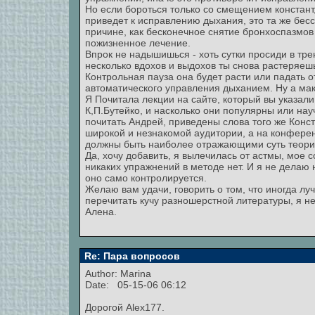
Но если бороться только со смещением констант,
приведет к исправлению дыхания, это та же бес
причине, как бесконечное снятие бронхоспазмо
пожизненное лечение.
Впрок не надышишься - хоть сутки просиди в тре
несколько вдохов и выдохов ты снова растеряешь
Контрольная пауза она будет расти или падать 
автоматического управления дыханием. Ну а макс
Я Почитала лекции на сайте, который вы указал
К,П.Бутейко, и насколько они популярны или нау
почитать Андрей, приведены слова того же Конс
широкой и незнакомой аудитории, а на конферен
должны быть наиболее отражающими суть теори
Да, хочу добавить, я вылечилась от астмы, мое с
никаких упражнений в методе нет. И я не делаю 
оно само контролируется.
Желаю вам удачи, говорить о том, что иногда лу
перечитать кучу разношерстной литературы, я не
Алена.
Re: Пара вопросов
Author:
Marina
Date: 05-15-06 06:12
Дорогой Alex177.