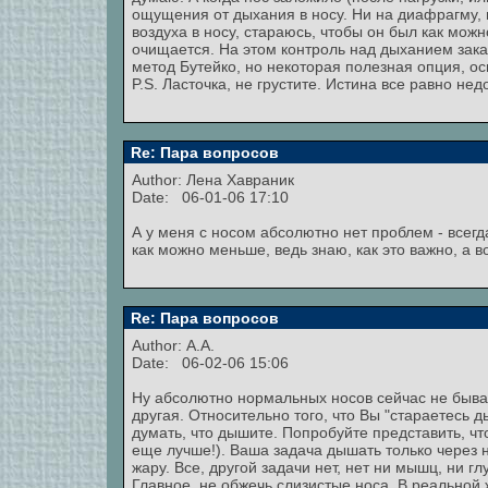
ощущения от дыхания в носу. Ни на диафрагму, 
воздуха в носу, стараюсь, чтобы он был как мо
очищается. На этом контроль над дыханием зака
метод Бутейко, но некоторая полезная опция, о
P.S. Ласточка, не грустите. Истина все равно не
Re: Пара вопросов
Author: Лена Хавраник
Date: 06-01-06 17:10
А у меня с носом абсолютно нет проблем - всегд
как можно меньше, ведь знаю, как это важно, а во
Re: Пара вопросов
Author: А.А.
Date: 06-02-06 15:06
Ну абсолютно нормальных носов сейчас не бывае
другая. Относительно того, что Вы "стараетесь 
думать, что дышите. Попробуйте представить, что
еще лучше!). Ваша задача дышать только через н
жару. Все, другой задачи нет, нет ни мышц, ни 
Главное, не обжечь слизистые носа. В реальной