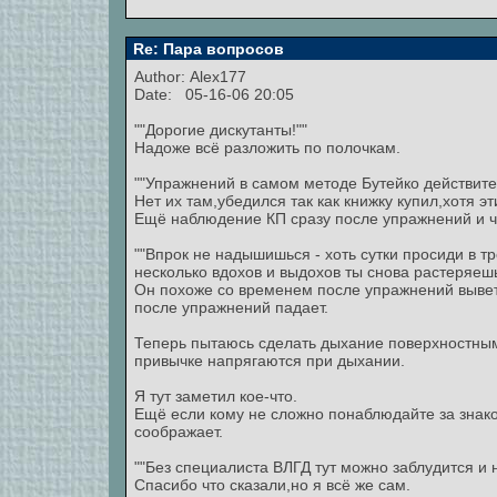
Re: Пара вопросов
Author:
Alex177
Date: 05-16-06 20:05
""Дорогие дискутанты!""
Надоже всё разложить по полочкам.
""Упражнений в самом методе Бутейко действител
Нет их там,убедился так как книжку купил,хотя 
Ещё наблюдение КП сразу после упражнений и че
""Впрок не надышишься - хоть сутки просиди в т
несколько вдохов и выдохов ты снова растеряешь 
Он похоже со временем после упражнений выветр
после упражнений падает.
Теперь пытаюсь сделать дыхание поверхностны
привычке напрягаются при дыхании.
Я тут заметил кое-что.
Ещё если кому не сложно понаблюдайте за знако
соображает.
""Без специалиста ВЛГД тут можно заблудится и н
Спасибо что сказали,но я всё же сам.