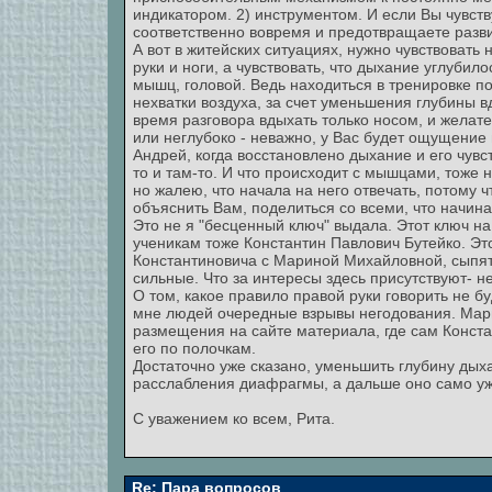
индикатором. 2) инструментом. И если Вы чувств
соответственно вовремя и предотвращаете разви
А вот в житейских ситуациях, нужно чувствовать
руки и ноги, а чувствовать, что дыхание углубил
мышц, головой. Ведь находиться в тренировке по
нехватки воздуха, за счет уменьшения глубины в
время разговора вдыхать только носом, и желате
или неглубоко - неважно, у Вас будет ощущение 
Андрей, когда восстановлено дыхание и его чувст
то и там-то. И что происходит с мышцами, тоже 
но жалею, что начала на него отвечать, потому 
объяснить Вам, поделиться со всеми, что начина
Это не я "бесценный ключ" выдала. Этот ключ н
ученикам тоже Константин Павлович Бутейко. Это
Константиновича с Мариной Михайловной, сыпят
сильные. Что за интересы здесь присутствуют- н
О том, какое правило правой руки говорить не б
мне людей очередные взрывы негодования. Мар
размещения на сайте материала, где сам Конст
его по полочкам.
Достаточно уже сказано, уменьшить глубину дых
расслабления диафрагмы, а дальше оно само у
С уважением ко всем, Рита.
Re: Пара вопросов