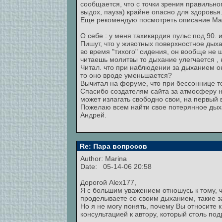
сообщается, что с точки зрения правильн
выдох, пауза) крайне опасно для здоровья.
Еще рекомендую посмотреть описание Марг
О себе : у меня тахикардия пульс под 90.
Пишут, что у животных поверхностное дыха
во время "тихого" сидения, он вообще не 
читаешь молитвы то дыхание улегчается , 
Читал. что при наблюдении за дыханием он
то оно вроде уменьшается?
Вычитал на форуме, что при бессоннице то
Спасибо создателям сайта за атмосферу н
может излагать свободно свои, на первый 
Пожелаю всем найти свое потерянное дых
Андрей.
Re: Пара вопросов
Author:
Marina
Date: 05-14-06 20:58
Дорогой Alex177,
Я с большим уважением отношусь к тому, ч
проделываете со своим дыханием, такие з
Но я не могу понять, почему Вы относите 
консультацией к автору, который столь п