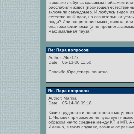
в окошко любуясь красивым пейзажем или 
расслабили живот (произошел естественны
включили секундомер. И любуясь видом из 
естественный вдох, но сознательным усил
люди? Или напряжение мышц живота, или "
она тоже физически (а не предполагаемым
максимальная пауза."
Re: Пара вопросов
Author:
Alex177
Date: 05-13-06 11:50
Спасибо,Юра,теперь понятно.
Re: Пара вопросов
Author:
Marina
Date: 05-14-06 09:18
Какие трудности и непонятности могут воз
1. Человек при замере не чувствует никак
образом нечто среднее между КП и МП. А
Именно, в таких случаях, возникают разны