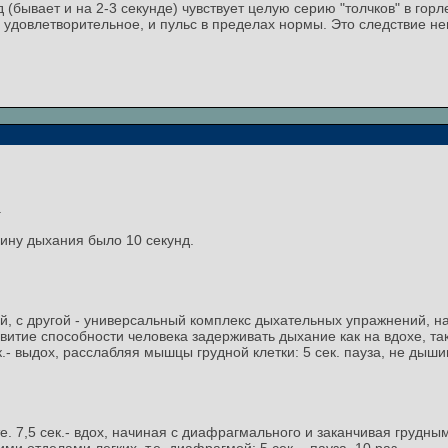
нд (бывает и на 2-3 секунде) чувствует целую серию "толчков" в г
 удовлетворительное, и пульс в пределах нормы. Это следствие н
.
бину дыхания было 10 секунд.
, с другой - универсальный комплекс дыхательных упражнений, н
звитие способности человека задерживать дыхание как на вдохе, так 
к.- выдох, расслабляя мышцы грудной клетки: 5 сек. пауза, не ды
 7,5 сек.- вдох, начиная с диафрагмального и заканчивая грудным 