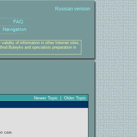
Russian version
alidity of information in other Internet sites,
thod Buteyko and specialists preparation in
Newer Topic
|
Older Topic
ю сам.