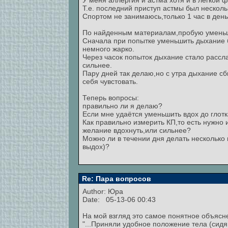
У меня аллергия и астма хотя и в лёгкой 
Т.е. последний приступ астмы был несколь
Спортом не занимаюсь,только 1 час в день
По найденным материалам,пробую уменьша
Сначала при попытке уменьшить дыхание 
немного жарко.
Через часок попыток дыхание стало рассл
сильнее.
Пару дней так делаю,но с утра дыхание сб
себя чувстовать.
Теперь вопросы:
правильно ли я делаю?
Если мне удаётся уменьшить вдох до глотк
Как правильно измерить КП,то есть нужн
желание вдохнуть,или сильнее?
Можно ли в течении дня делать несколько
выдох)?
Re: Пара вопросов
Author: Юра
Date: 05-13-06 00:43
На мой взгляд это самое понятное объясне
"...Приняли удобное положение тела (сидя