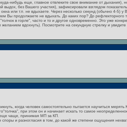
куда-нибудь еще, главное отвлеките свое внимание от дыхания), н
й выдох, без Вашего участия), зафиксировали взглядом показатель
окна или т.п. не вдыхаете. Через несколько секунд (обычно 4-5) у
ием Вы продолжаете не вдыхать. До каких пор? До рефлекторного
толчок в горле", часто и то и другое одновременно. Это уже конк
 желанием вдохнуть). Посмотрите на секундную стрелку и увидите
никнуть, когда человек самостоятельно пытается научиться мерять 
ого"толчка", при этом он и начинает искать то самое неопределенн
 еще чаще, принимая МП за КП.
е споры и разногласия в том, до какой же степени ощущения нехват