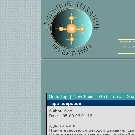
Vladimir
concer
Go to Top
|
New Topic
|
Go to Topic
|
Sea
Пара вопросов
Author:
Alex
Date: 05-09-06 01:16
Здравствуйте.
Я заинтересовался методом дыхания,пока ч