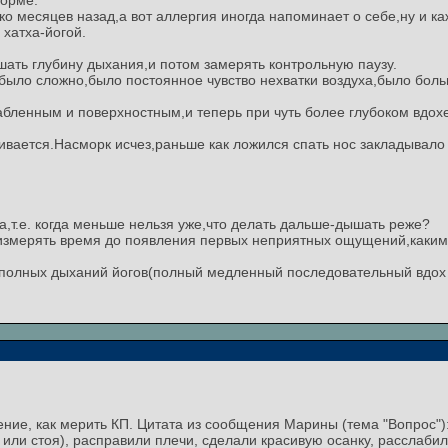
форме.
ко месяцев назад,а вот аллергия иногда напоминает о себе,ну и к
 хатха-йогой.
ть глубину дыхания,и потом замерять контрольную паузу.
было сложно,было постоянное чувство нехватки воздуха,было бол
абленным и поверхностным,и теперь при чуть более глубоком вдох
ивается.Насморк исчез,раньше как ложился спать нос закладывало
а,т.е. когда меньше нельзя уже,что делать дальше-дышать реже?
о измерять время до появления первых неприятных ощущений,каки
 полных дыханий йогов(полный медленный последовательный вдох о
ние, как мерить КП. Цитата из сообщения Марины (тема "Вопрос")
 или стоя), расправили плечи, сделали красивую осанку, расслаби