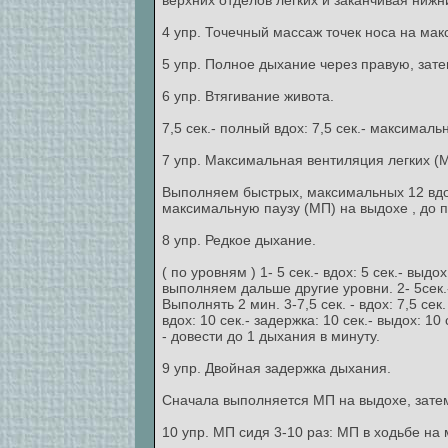
верхних отделов легких и заканчивая нижним
4 упр. Точечный массаж точек носа на мак
5 упр. Полное дыхание через правую, зате
6 упр. Втягивание живота.
7,5 сек.- полный вдох: 7,5 сек.- максимал
7 упр. Максимальная вентиляция легких (
Выполняем быстрых, максимальных 12 вдохо
максимальную паузу (МП) на выдохе , до 
8 упр. Редкое дыхание.
( по уровням ) 1- 5 сек.- вдох: 5 сек.- вы
выполняем дальше другие уровни. 2- 5сек.- 
Выполнять 2 мин. 3-7,5 сек. - вдох: 7,5 сек
вдох: 10 сек.- задержка: 10 сек.- выдох: 1
- довести до 1 дыхания в минуту.
9 упр. Двойная задержка дыхания.
Сначала выполняется МП на выдохе, затем
10 упр. МП сидя 3-10 раз: МП в ходьбе на 