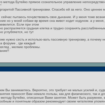
ого метода Бутейко прямое сознательное управление непосредств
"
аритой Пассивной тренировки. Спасибо ей за него. Оно ценнее мн
 и сейчас пытаюсь почувствовать свое дыхание. И у меня тоже возни
ние но у моей собаки вр время сна живот ходит ходуном. а у меня,
шевелится. Если при этом
но распраляется грудная клетка и трудно сохранять расслабленным
о углубляется, но тут
же нужно сесть и использо-вать пассивную тренировку, а почему н
а форуме , где каждый
взгляд , мелкие проблемы.
ание!!
ем Вы занимаетесь. Вероятно, это требует не малых усилий и, судя
анятия приносят Вам немало пользы, как для физического, так и д
к методу Бутейко, описанные Вами занятия. Может быть разумнее, в
одробным и понятным образом рекомендует своим читателям упомя