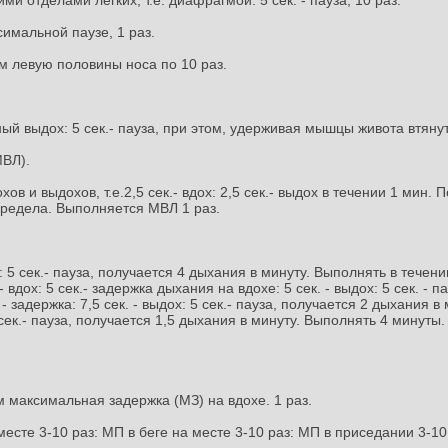
и отделами легких, т.е. диафрагмой: 5 сек. - пауза, 10 раз.
симальной паузе, 1 раз.
м левую половины носа по 10 раз.
ьный выдох: 5 сек.- пауза, при этом, удерживая мышцы живота втяну
МВЛ).
в и выдохов, т.е.2,5 сек.- вдох: 2,5 сек.- выдох в течении 1 мин
предела. Выполняется МВЛ 1 раз.
дох: 5 сек.- пауза, получается 4 дыхания в минуту. Выполнять в тече
вдох: 5 сек.- задержка дыхания на вдохе: 5 сек. - выдох: 5 сек. - п
. - задержка: 7,5 сек. - выдох: 5 сек.- пауза, получается 2 дыхания в
0 сек.- пауза, получается 1,5 дыхания в минуту. Выполнять 4 минуты
 максимальная задержка (МЗ) на вдохе. 1 раз.
месте 3-10 раз: МП в беге на месте 3-10 раз: МП в приседании 3-10