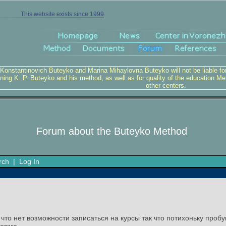
This website exists since 1999
 Konstantinovich Buteyko and Marina Mihaylovna Buteyko will not be liable for v
ning K. P. Buteyko and his method, as well as for quality of the education Me
other centers.
Forum about the Buteyko Method
rch
|
Log In
то нет возможности записаться на курсы так что потихоньку пробу