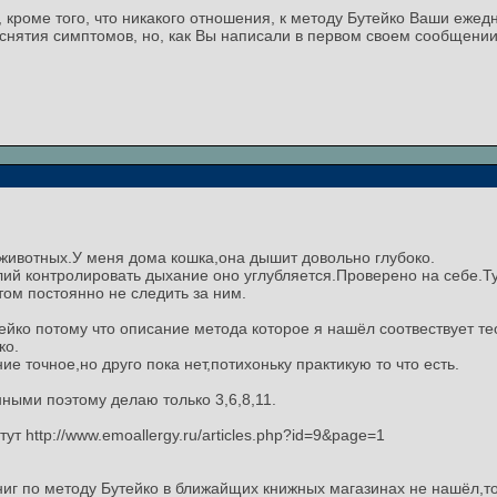
, кроме того, что никакого отношения, к методу Бутейко Ваши еже
снятия симптомов, но, как Вы написали в первом своем сообщении
животных.У меня дома кошка,она дышит довольно глубоко.
илий контролировать дыхание оно углубляется.Проверено на себе.Т
ом постоянно не следить за ним.
ейко потому что описание метода которое я нашёл соотвествует те
ко.
ие точное,но друго пока нет,потихоньку практикую то что есть.
ными поэтому делаю только 3,6,8,11.
т http://www.emoallergy.ru/articles.php?id=9&page=1
ниг по методу Бутейко в ближайщих книжных магазинах не нашёл,т