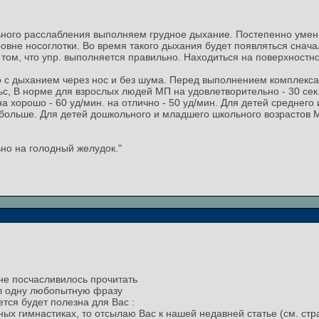
ного расслабления выполняем грудное дыхание. Постепенно умен
вне носоглотки. Во время такого дыхания будет появляться сначал
том, что упр. выполняется правильно. Находиться на поверхностно
 с дыханием через нос и без шума. Перед выполнением комплекса
, В норме для взрослых людей МП на удовлетворительно - 30 сек., 
на хорошо - 60 уд/мин. на отлично - 50 уд/мин. Для детей среднего
 больше. Для детей дошкольного и младшего школьного возрастов М
но на голодный желудок."
не посчасливилось прочитать
л одну любопытную фразу
тся будет полезна для Вас :
ых гимнастиках, то отсылаю Вас к нашей недавней статье (см. стра