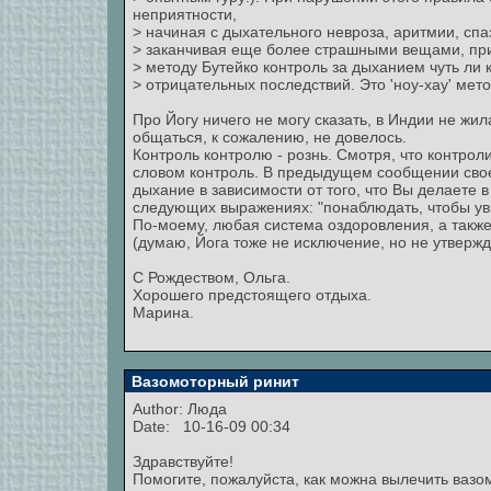
неприятности,
> начиная с дыхательного невроза, аритмии, сп
> заканчивая еще более страшными вещами, пр
> методу Бутейко контроль за дыханием чуть ли 
> отрицательных последствий. Это 'ноу-хау' мет
Про Йогу ничего не могу сказать, в Индии не жи
общаться, к сожалению, не довелось.
Контроль контролю - рознь. Смотря, что контроли
словом контроль. В предыдущем сообщении свое
дыхание в зависимости от того, что Вы делаете 
следующих выражениях: "понаблюдать, чтобы уви
По-моему, любая система оздоровления, а так
(думаю, Йога тоже не исключение, но не утверж
С Рождеством, Ольга.
Хорошего предстоящего отдыха.
Марина.
Вазомоторный ринит
Author:
Люда
Date: 10-16-09 00:34
Здравствуйте!
Помогите, пожалуйста, как можна вылечить вазо