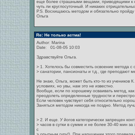
еще более страшными вещами, приводящими к см
чуть ли круглосуточный. И никаких отрицательных
P.S. Восхищаюсь методом и обязательно пройду
Ольга
Re: Не только астма!
Author:
Marina
Date: 01-08-05 10:03
Здравствуйте Ольга.
> 1. Хотелось бы совместить освоение метода с 
> санатории, пансионаты и т.д., где преподают м
Не знаю, Ольга, может быть кто-то из учеников 
условиях, но увы, нам это не известно.
Вообще, если по хорошему осваивать метод, как 
преодолеть определенные трудности и перестрой
Если человек чувствует себя относительно хорош
Заняться методом никогда не поздно. Метод луч
> 2. И еще. У йогов категорически запрещен кон
> часов в сутки в сумме и не более 30-40 мин за
с
> опытным гуру!). При нарушении этого правил