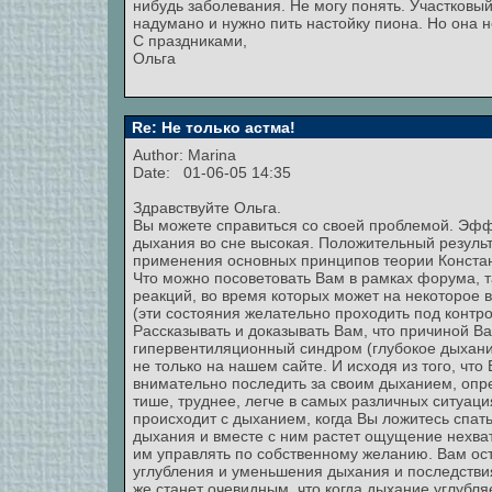
нибудь заболевания. Не могу понять. Участковый 
надумано и нужно пить настойку пиона. Но она 
С праздниками,
Ольга
Re: Не только астма!
Author:
Marina
Date: 01-06-05 14:35
Здравствуйте Ольга.
Вы можете справиться со своей проблемой. Эфф
дыхания во сне высокая. Положительный результ
применения основных принципов теории Констант
Что можно посоветовать Вам в рамках форума, т
реакций, во время которых может на некоторое в
(эти состояния желательно проходить под контр
Рассказывать и доказывать Вам, что причиной В
гипервентиляционный синдром (глубокое дыхание
не только на нашем сайте. И исходя из того, что
внимательно последить за своим дыханием, опред
тише, труднее, легче в самых различных ситуация
происходит с дыханием, когда Вы ложитесь спать
дыхания и вместе с ним растет ощущение нехватк
им управлять по собственному желанию. Вам ост
углубления и уменьшения дыхания и последствия
же станет очевидным, что когда дыхание углубля