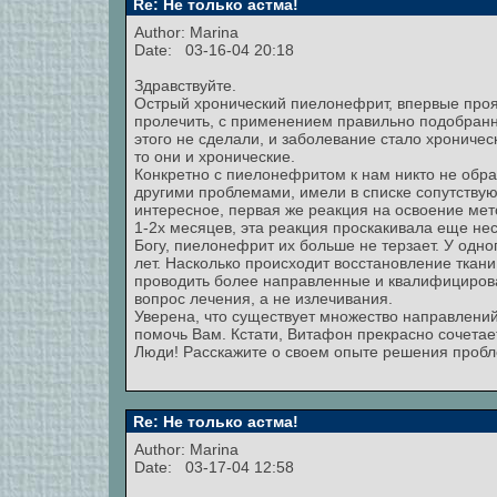
Re: Не только астма!
Author:
Marina
Date: 03-16-04 20:18
Здравствуйте.
Острый хронический пиелонефрит, впервые проя
пролечить, с применением правильно подобранн
этого не сделали, и заболевание стало хрониче
то они и хронические.
Конкретно с пиелонефритом к нам никто не обра
другими проблемами, имели в списке сопутству
интересное, первая же реакция на освоение мето
1-2х месяцев, эта реакция проскакивала еще нес
Богу, пиелонефрит их больше не терзает. У одно
лет. Насколько происходит восстановление ткани
проводить более направленные и квалифициров
вопрос лечения, а не излечивания.
Уверена, что существует множество направлений
помочь Вам. Кстати, Витафон прекрасно сочетае
Люди! Расскажите о своем опыте решения пробл
Re: Не только астма!
Author:
Marina
Date: 03-17-04 12:58