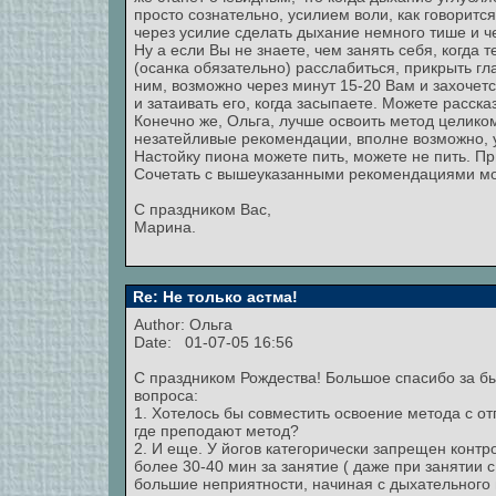
просто сознательно, усилием воли, как говорится
через усилие сделать дыхание немного тише и че
Ну а если Вы не знаете, чем занять себя, когда 
(осанка обязательно) расслабиться, прикрыть г
ним, возможно через минут 15-20 Вам и захочет
и затаивать его, когда засыпаете. Можете расска
Конечно же, Ольга, лучше освоить метод целико
незатейливые рекомендации, вполне возможно, 
Настойку пиона можете пить, можете не пить. При
Сочетать с вышеуказанными рекомендациями м
С праздником Вас,
Марина.
Re: Не только астма!
Author: Ольга
Date: 01-07-05 16:56
C праздником Рождества! Большое спасибо за бы
вопроса:
1. Хотелось бы совместить освоение метода с отп
где преподают метод?
2. И еще. У йогов категорически запрещен контр
более 30-40 мин за занятие ( даже при занятии
большие неприятности, начиная с дыхательного 