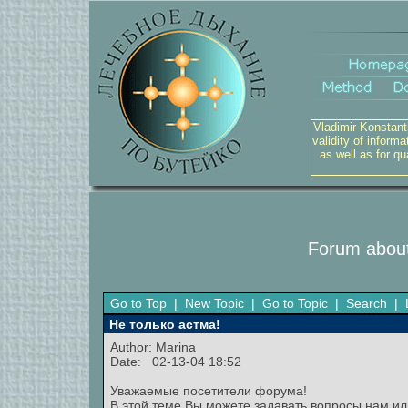
Vladimir Konstant
validity of inform
as well as for q
Forum about
Go to Top
|
New Topic
|
Go to Topic
|
Search
|
Не только астма!
Author:
Marina
Date: 02-13-04 18:52
Уважаемые посетители форума!
В этой теме Вы можете задавать вопросы нам ил