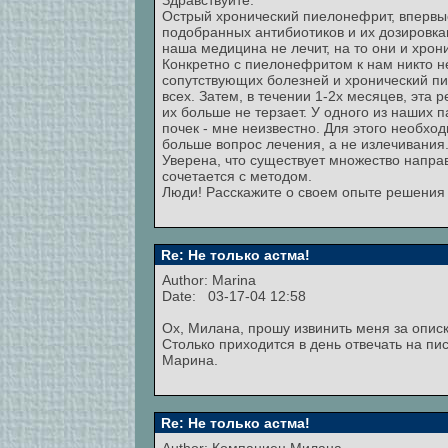
Здравствуйте.
Острый хронический пиелонефрит, впервы
подобранных антибиотиков и их дозировка
наша медицина не лечит, на то они и хрон
Конкретно с пиелонефритом к нам никто н
сопутствующих болезней и хронический пи
всех. Затем, в течении 1-2х месяцев, эта
их больше не терзает. У одного из наших 
почек - мне неизвестно. Для этого необх
больше вопрос лечения, а не излечивания
Уверена, что существует множество напра
сочетается с методом.
Люди! Расскажите о своем опыте решения
Re: Не только астма!
Author:
Marina
Date: 03-17-04 12:58
Ох, Милана, прошу извинить меня за описк
Столько приходится в день отвечать на пис
Марина.
Re: Не только астма!