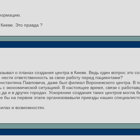
формацию.
 Киеве. Это правда ?
азывал о планах создания центра в Киеве. Ведь один вопрос это соз
и нести ответственность за свою работу перед пациентами?
Константина Павловича, даже был филиал Воронежского центра. В п
сь с экономической ситуацией. В настоящее время, связи с работав
,да и в других городах. Ускорению создания таких центров могла
ые бы на первом этапе организовавыли приезды наших специалисто
.
силах и возможностях.