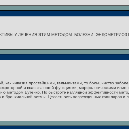
ТИВЫ У ЛЕЧЕНИЯ ЭТИМ МЕТОДОМ .БОЛЕЗНИ -ЭНДОМЕТРИОЗ К
ой, как инвазия простейшими, гельминтами, то большинство забол
екреторной и всасывающей функциями, морфологическими измене
ию методом Бутейко. По быстроте наглядной эффективности мет
а и бронхиальной астмы. Целостность поврежденных капиляров и 