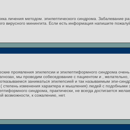
ика личения методом. эпилептического синдрома. Забалевание ра
ого вирусного минингита. Если есть информация напишите пожалу
ические проявления эпилепсии и эпилептиформного синдрома очень
гнозах, мы проводим собеседование с пациентом и , желательно, с
ы отказываемся заниматься эпилепсией и так называемым эпи-синд
 ( степень изменения характера и мышления) людей с подобными 
птиформного синдрома, практически, не всегда достигается желаем
ой возможности, к сожалению, нет.