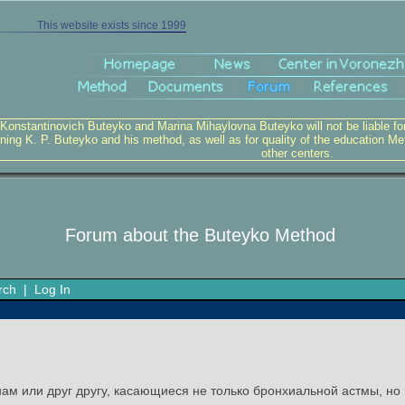
This website exists since 1999
 Konstantinovich Buteyko and Marina Mihaylovna Buteyko will not be liable for v
ning K. P. Buteyko and his method, as well as for quality of the education Me
other centers.
Forum about the Buteyko Method
rch
|
Log In
ам или друг другу, касающиеся не только бронхиальной астмы, но 