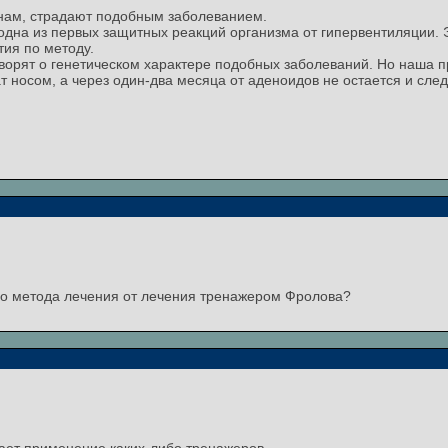
к нам, страдают подобным заболеванием.
одна из первых защитных реакций организма от гипервентиляции. 
тия по методу.
ворят о генетическом характере подобных заболеваний. Но наша пр
ат носом, а через один-два месяца от аденоидов не остается и сл
го метода лечения от лечения тренажером Фролова?