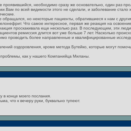
е проявившийся, необходимо сразу же основательно, один раз про
ми.Вам по всей видимости этого не сделали, и заболевание стало 
ические.
е обращался, но некоторые пациенты, обратившиеся к нам с други
елонефрит. Что самое интересное, первая же реакция на освоение 
 реакция проскакивала еще несколько раз. В последующем, эти люди
пациентов ремиссия длится вот уже больше 7 лет. Насколько проис
одимо проводить более направленные и квалифицированные исслед
.
влений оздоровления, кроме метода Бутейко, которые могут помоч
 проблемы, как у нашего Компанийца Миланы.
у в конце моего послания.
ьма, что к вечеру руки, буквально тупеют.