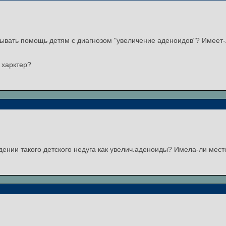
зывать помощь детям с диагнозом "увеличение аденоидов"? Имеет-
 харктер?
ении такого детского недуга как увелич.аденоиды? Имела-ли мест