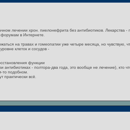
ном лечении хрон. пиелонефрита без антибиотиков. Лекарства - пу
о форумам в Интернете.
жаться на травах и гомеопатии уже четыре месяца, но чувствую, ч
уровне клеток и сосудов -
восстановления функции
и антибиотиках - полтора-два года, это вообще не лечение), кто чт
м-то подобном.
т практически всё.