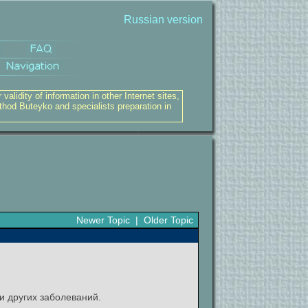
Russian version
alidity of information in other Internet sites,
thod Buteyko and specialists preparation in
Newer Topic
|
Older Topic
и других заболеваний.