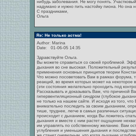
нибудь заболевания. Не могу понять. Участковый 
надумано и нужно пить настойку пиона. Но она 
С праздниками,
Ольга
Re: Не только астма!
Author:
Marina
Date: 01-06-05 14:35
Здравствуйте Ольга.
Вы можете справиться со своей проблемой. Эфф
дыхания во сне высокая. Положительный результ
применения основных принципов теории Констант
Что можно посоветовать Вам в рамках форума, т
реакций, во время которых может на некоторое в
(эти состояния желательно проходить под контр
Рассказывать и доказывать Вам, что причиной В
гипервентиляционный синдром (глубокое дыхание
не только на нашем сайте. И исходя из того, что
внимательно последить за своим дыханием, опред
тише, труднее, легче в самых различных ситуация
происходит с дыханием, когда Вы ложитесь спать
дыхания и вместе с ним растет ощущение нехватк
им управлять по собственному желанию. Вам ост
углубления и уменьшения дыхания и последствия
же станет очевидным, что когда дыхание углубля