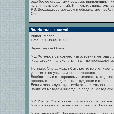
еще более страшными вещами, приводящими к см
чуть ли круглосуточный. И никаких отрицательных
P.S. Восхищаюсь методом и обязательно пройду
Ольга
Re: Не только астма!
Author:
Marina
Date: 01-08-05 10:03
Здравствуйте Ольга.
> 1. Хотелось бы совместить освоение метода с 
> санатории, пансионаты и т.д., где преподают м
Не знаю, Ольга, может быть кто-то из учеников 
условиях, но увы, нам это не известно.
Вообще, если по хорошему осваивать метод, как 
преодолеть определенные трудности и перестрой
Если человек чувствует себя относительно хорош
Заняться методом никогда не поздно. Метод луч
> 2. И еще. У йогов категорически запрещен кон
> часов в сутки в сумме и не более 30-40 мин за
с
> опытным гуру!). При нарушении этого правил