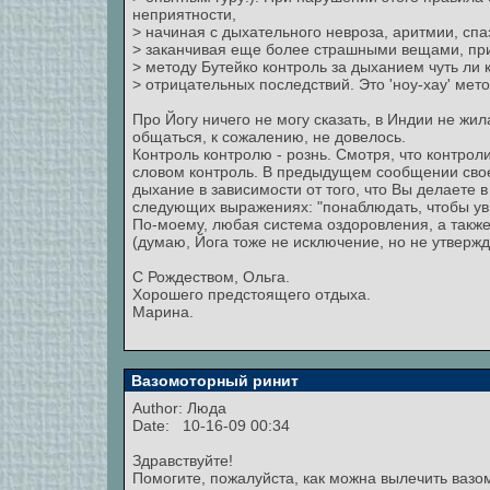
неприятности,
> начиная с дыхательного невроза, аритмии, сп
> заканчивая еще более страшными вещами, пр
> методу Бутейко контроль за дыханием чуть ли 
> отрицательных последствий. Это 'ноу-хау' мет
Про Йогу ничего не могу сказать, в Индии не жи
общаться, к сожалению, не довелось.
Контроль контролю - рознь. Смотря, что контроли
словом контроль. В предыдущем сообщении свое
дыхание в зависимости от того, что Вы делаете 
следующих выражениях: "понаблюдать, чтобы уви
По-моему, любая система оздоровления, а так
(думаю, Йога тоже не исключение, но не утверж
С Рождеством, Ольга.
Хорошего предстоящего отдыха.
Марина.
Вазомоторный ринит
Author:
Люда
Date: 10-16-09 00:34
Здравствуйте!
Помогите, пожалуйста, как можна вылечить вазо