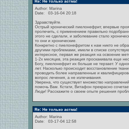
Re: Не только астма!
Author:
Marina
Date: 03-16-04 20:18
Здравствуйте.
Острый хронический пиелонефрит, впервые проя
пролечить, с применением правильно подобранн
этого не сделали, и заболевание стало хрониче
то они и хронические.
Конкретно с пиелонефритом к нам никто не обра
другими проблемами, имели в списке сопутству
интересное, первая же реакция на освоение мето
1-2х месяцев, эта реакция проскакивала еще нес
Богу, пиелонефрит их больше не терзает. У одно
лет. Насколько происходит восстановление ткани
проводить более направленные и квалифициров
вопрос лечения, а не излечивания.
Уверена, что существует множество направлений
помочь Вам. Кстати, Витафон прекрасно сочетае
Люди! Расскажите о своем опыте решения пробл
Re: Не только астма!
Author:
Marina
Date: 03-17-04 12:58