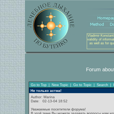
Vladimir Konstant
validity of inform
as well as for q
Forum about
Go to Top
|
New Topic
|
Go to Topic
|
Search
|
Не только астма!
Author:
Marina
Date: 02-13-04 18:52
Уважаемые посетители форума!
В этой теме Вы можете задавать вопросы нам ил