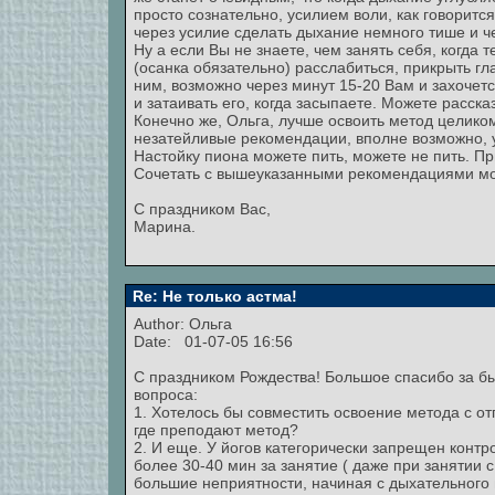
просто сознательно, усилием воли, как говорится
через усилие сделать дыхание немного тише и че
Ну а если Вы не знаете, чем занять себя, когда 
(осанка обязательно) расслабиться, прикрыть г
ним, возможно через минут 15-20 Вам и захочет
и затаивать его, когда засыпаете. Можете расска
Конечно же, Ольга, лучше освоить метод целико
незатейливые рекомендации, вполне возможно, 
Настойку пиона можете пить, можете не пить. При
Сочетать с вышеуказанными рекомендациями м
С праздником Вас,
Марина.
Re: Не только астма!
Author: Ольга
Date: 01-07-05 16:56
C праздником Рождества! Большое спасибо за бы
вопроса:
1. Хотелось бы совместить освоение метода с отп
где преподают метод?
2. И еще. У йогов категорически запрещен контр
более 30-40 мин за занятие ( даже при занятии
большие неприятности, начиная с дыхательного 