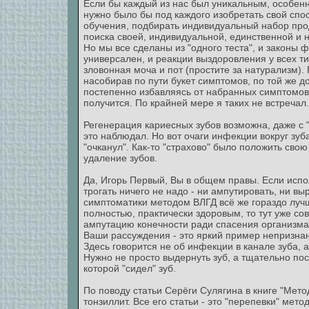
Если бы каждый из нас был уникальным, особенн
нужно было бы под каждого изобретать свой спо
обучения, подбирать индивидуальный набор прод
поиска своей, индивидуальной, единственной и 
Но мы все сделаны из "одного теста", и законы
универсален, и реакции выздоровления у всех ти
зловонная моча и пот (простите за натурализм). 
насобирав по пути букет симптомов, по той же 
постепенно избавляясь от набранных симптомов),
получится. По крайней мере я таких не встречал
Регенерация кариесных зубов возможна, даже с
это наблюдал. Но вот очаги инфекции вокруг зуба
"очканул". Как-то "страхово" было положить свою
удаление зубов.
Да, Игорь Первый, Вы в общем правы. Если испо
трогать ничего не надо - ни ампутировать, ни вы
симптоматики методом ВЛГД всё же гораздо луч
полностью, практически здоровым, то тут уже со
ампутацию конечности ради спасения организма
Ваши рассуждения - это яркий пример непризнан
Здесь говорится не об инфекции в канале зуба,
Нужно не просто выдернуть зуб, а тщательно пос
которой "сидел" зуб.
По поводу статьи Серёги Сулягина в книге "Мето
тонзиллит. Все его статьи - это "перепевки" мет