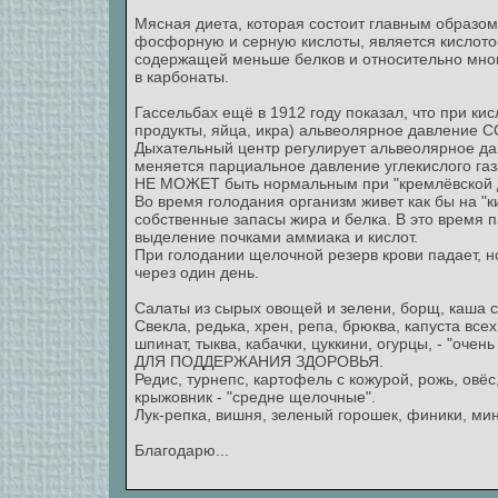
Мясная диета, которая состоит главным образо
фосфорную и серную кислоты, является кислот
содержащей меньше белков и относительно мног
в карбонаты.
Гассельбах ещё в 1912 году показал, что при к
продукты, яйца, икра) альвеолярное давление СО
Дыхательный центр регулирует альвеолярное дав
меняется парциальное давление углекислого газа
НЕ МОЖЕТ быть нормальным при "кремлёвской ди
Во время голодания организм живет как бы на "
собственные запасы жира и белка. В это время 
выделение почками аммиака и кислот.
При голодании щелочной резерв крови падает, н
через один день.
Салаты из сырых овощей и зелени, борщ, каша с
Свекла, редька, хрен, репа, брюква, капуста все
шпинат, тыква, кабачки, цуккини, огурцы, - "
ДЛЯ ПОДДЕРЖАНИЯ ЗДОРОВЬЯ.
Редис, турнепс, картофель с кожурой, рожь, овёс
крыжовник - "средне щелочные".
Лук-репка, вишня, зеленый горошек, финики, мин
Благодарю...