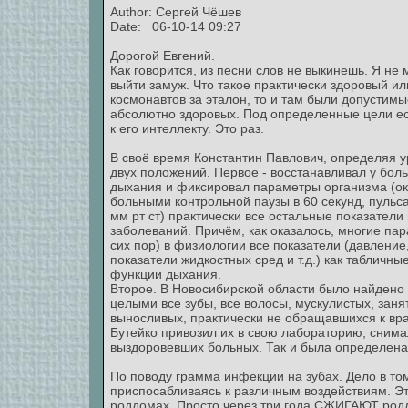
Author:
Сергей Чёшев
Date: 06-10-14 09:27
Дорогой Евгений.
Как говорится, из песни слов не выкинешь. Я не
выйти замуж. Что такое практически здоровый и
космонавтов за эталон, то и там были допустимы
абсолютно здоровых. Под определенные цели ест
к его интеллекту. Это раз.
В своё время Константин Павлович, определяя ур
двух положений. Первое - восстанавливал у бол
дыхания и фиксировал параметры организма (око
больными контрольной паузы в 60 секунд, пульса
мм рт ст) практически все остальные показател
заболеваний. Причём, как оказалось, многие пар
сих пор) в физиологии все показатели (давление
показатели жидкостных сред и т.д.) как табличн
функции дыхания.
Второе. В Новосибирской области было найдено
целыми все зубы, все волосы, мускулистых, зан
выносливых, практически не обращавшихся к врача
Бутейко привозил их в свою лабораторию, снимал
выздоровевших больных. Так и была определена 
По поводу грамма инфекции на зубах. Дело в то
приспосабливаясь к различным воздействиям. Эт
роддомах. Просто через три года СЖИГАЮТ родд