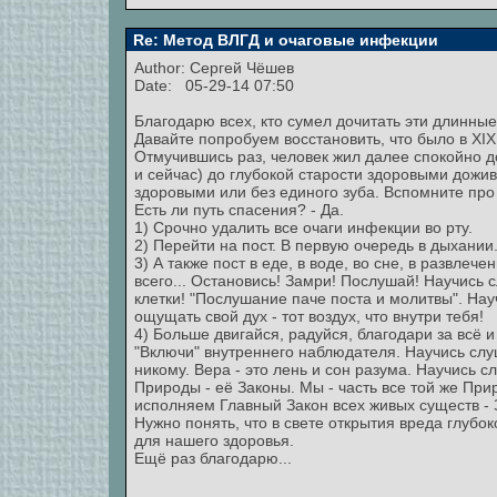
Re: Метод ВЛГД и очаговые инфекции
Author:
Сергей Чёшев
Date: 05-29-14 07:50
Благодарю всех, кто сумел дочитать эти длинны
Давайте попробуем восстановить, что было в ХIХ
Отмучившись раз, человек жил далее спокойно д
и сейчас) до глубокой старости здоровыми дожив
здоровыми или без единого зуба. Вспомните про
Есть ли путь спасения? - Да.
1) Срочно удалить все очаги инфекции во рту.
2) Перейти на пост. В первую очередь в дыхании. 
3) А также пост в еде, в воде, во сне, в развлеч
всего... Остановись! Замри! Послушай! Научись с
клетки! "Послушание паче поста и молитвы". На
ощущать свой дух - тот воздух, что внутри тебя!
4) Больше двигайся, радуйся, благодари за всё и
"Включи" внутреннего наблюдателя. Научись слуш
никому. Вера - это лень и сон разума. Научись
Природы - её Законы. Мы - часть все той же Пр
исполняем Главный Закон всех живых существ - 
Нужно понять, что в свете открытия вреда глубок
для нашего здоровья.
Ещё раз благодарю...