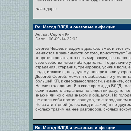
Благодарю...
Re: Метод ВЛГД и очаговые инфекции
Author:
Сергей Ки
Date: 06-09-14 22:02
Сергей Чёшев, я видел в док. фильмах и этот экс
меняются в зависимости от того, присутствует "
теоретизировать, что весь мир вокруг, вся наша
свои свойства из-за наблюдателя... Тогда лично 
страдания, старания, тренировки, усилия воли, е
надо, иллюзию, по-другому, поверить или уверова
Дорогой Сергей, может я ошибаюсь, но у меня та
большей КП, к сверхвыносливости. (извините, ос
На счет голодания. Я в свое время, до ВЛГД, гол
если я живого влгдшника не видел ни разу, то ч
знаю и лично с ним знаком и общался. Но голод
не ставя себя против социума, то с голоданием 
Но за эти 7 дней (плюс вход и выход) я по-друго
сколько тратим на нее разговоров, сколько вокруг 
Re: Метод ВЛГД и очаговые инфекции