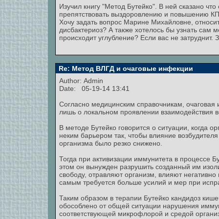
Изучил книгу "Метод Бутейко". В ней сказано что
препятствовать выздоровлению и повышению КП
Хочу задать вопрос Марине Михайловне, относи
дисбактериоз? А также хотелось бы узнать сам 
происходит углубление? Если вас не затруднит. 
Re: Метод ВЛГД и очаговые инфекции
Author:
Admin
Date: 05-19-14 13:41
Согласно медицинским справочникам, очаговая и
лишь о локальном проявлении взаимодействия в
В методе Бутейко говорится о ситуации, когда о
неким барьером так, чтобы влияние возбудителя
организма было резко снижено.
Тогда при активизации иммунитета в процессе Бу
этом он вынужден разрушить созданный им изол
свободу, отравляют организм, влияют негативно 
самым требуется больше усилий и мер при испр
Таким образом в терапии Бутейко кандидоз кише
обособлено от общей ситуации нарушения иммун
соответствующей микрофлорой и средой органи