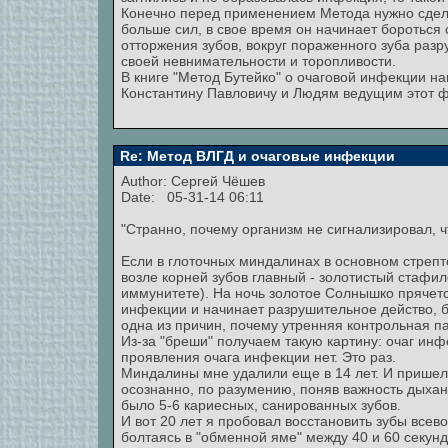
Конечно перед применением Метода нужно сделат
больше сил, в свое время он начинает бороться 
отторжения зубов, вокруг пораженного зуба разру
своей невнимательности и торопливости.
В книге "Метод Бутейко" о очаговой инфекции на
Константину Павловичу и Людям ведущим этот ф
Re: Метод ВЛГД и очаговые инфекции
Author:
Сергей Чёшев
Date: 05-31-14 06:11
"Странно, почему организм не сигнализировал, ч
Если в глоточных миндалинах в основном стрепто
возле корней зубов главный - золотистый стафил
иммунитете). На ночь золотое Солнышко прячется
инфекции и начинает разрушительное действо, 
одна из причин, почему утренняя контрольная п
Из-за "бреши" получаем такую картину: очаг инф
проявления очага инфекции нет. Это раз.
Миндалины мне удалили еще в 14 лет. И пришел к
осознанно, по разумению, поняв важность дыхан
было 5-6 кариесных, санированных зубов.
И вот 20 лет я пробовал восстановить зубы все
болтаясь в "обменной яме" между 40 и 60 секун