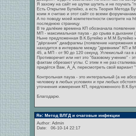
Я захожу на сайт не шутки шутить и не поучать "п
Есть Открытие Бутейко, а есть Теория Метода Бу
коим я считаю и этот сайт со всеми форумчанам
А по поводу моей компетентности смотрите на htt
последнюю страницу.
В те далёкие времена КП обозначала появление 
МП - максимальная пауза - до срыва в дыхании 
Ныне предложенная В.К.Бутейко и М.М.Бутейко 
"дёргания" диафрагмы (появление напряжения в
находится в интервале между "древними" КП и МП
45, а МП - от 90 до 120 секунд. Углекислый газ в
Противоречит или нет это "базовому учению" - э
фактам обрезают углы. С этим я не раз сталкива
придётся Вам, А_А, пересмотреть свой вариант "
Контрольная пауза - это интегральный (а не абс
человеку в любых условиях и при любых обстоя
уточнения измерения КП, предложенного В.К.Бут
Благодарю.
Re: Метод ВЛГД и очаговые инфекции
Author:
Admin
Date: 06-10-14 22:17