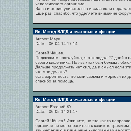
человеческого организма.
Ваша история удивительна и сила воли поражает
Еще раз, спасибо, что уделяете внимание фору
Re: Метод ВЛГД и очаговые инфекции
Author:
Марк
Date: 06-04-14 17:14
Сергей Чёшев.
Подскажите пожалуйста, я отголодал 27 дней в
своего кишечника. Но язык как был белым , обло
Дальше продолжать нет сил, да и смысл если эти
что мне делать?
есть вероятность что соки свеклы и моркови их 
спасибо за помощь.
Re: Метод ВЛГД и очаговые инфекции
Author:
Евгений Ю
Date: 06-05-14 21:17
Сергей Чёшев ! Извините, но это как то неправд
организм не мог справиться с каким то граммом 
эту инфекцию в кишечнике килограммами носят? П