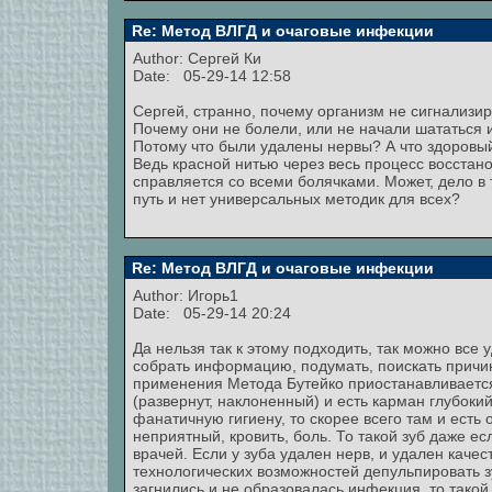
Re: Метод ВЛГД и очаговые инфекции
Author:
Сергей Ки
Date: 05-29-14 12:58
Сергей, странно, почему организм не сигнализир
Почему они не болели, или не начали шататься и
Потому что были удалены нервы? А что здоровый
Ведь красной нитью через весь процесс восстан
справляется со всеми болячками. Может, дело в 
путь и нет универсальных методик для всех?
Re: Метод ВЛГД и очаговые инфекции
Author:
Игорь1
Date: 05-29-14 20:24
Да нельзя так к этому подходить, так можно все у
собрать информацию, подумать, поискать причину
применения Метода Бутейко приостанавливается.
(развернут, наклоненный) и есть карман глубоки
фанатичную гигиену, то скорее всего там и есть 
неприятный, кровить, боль. То такой зуб даже 
врачей. Если у зуба удален нерв, и удален качест
технологических возможностей депульпировать зу
загнились и не образовалась инфекция, то такой