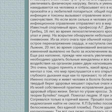
увеличивать физическую нагрузку, бегать и умен
накидывается на человека и отбрасывает его в 
произойти и у любителей попариться: общий по
инфекции и токсины вызывают отравление всего 
самочувствия. Но если воля сильна и человек уп
инфекционное отравление отправляет его в мир
Известный спортивный врач, профессор А.Г. Де
Гребец, 16 лет, во время легкоатлетического кро
упал и умер. На вскрытии обнаружили небольшой
пневмонии. Из-за этого очага при обычной нагруз
острое перенапряжение сердца, и наступила сме
Лыжник, 20 лет, во время соревнований внезапно
изменений выявлено не было за исключением вы
Еще раз напомню, прежде чем начать увеличива
необходимо удалить больные миндалины и все мё
воздействия на организм равен двум нагноивши
Это очень трудно принять и понять, какой вред 
мечтал о том, что мир прислушается к его откры
глубокого дыхания еще как-то признают, то об ин
Именно поэтому и живет человек в болоте болезн
твердый берег здоровья мешают скрытые очаги 
Из моей собственной практики исправления дыха
здоровый образ жизни. Бегал по утрам кроссы. З
теории Бутейко" пищей. Помогал людям. И при 
Согревался только в горячей ванне. Прошёл пол
недомогания найти не смогли. К.П.Бутейко посо
белоснежными, без единой пломбы). После удал
кардиограмму. Так вот она резко отличалась от