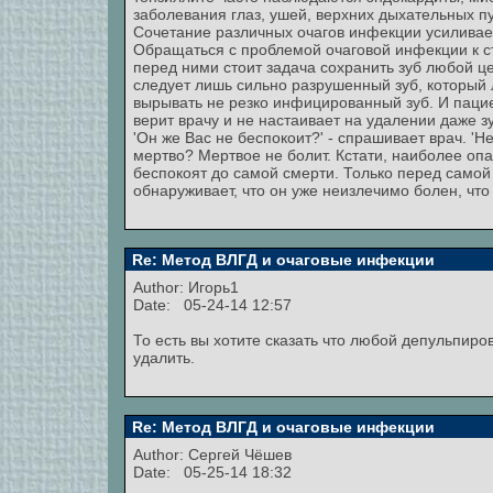
заболевания глаз, ушей, верхних дыхательных пу
Сочетание различных очагов инфекции усиливает
Обращаться с проблемой очаговой инфекции к ст
перед ними стоит задача сохранить зуб любой ц
следует лишь сильно разрушенный зуб, который 
вырывать не резко инфицированный зуб. И пацие
верит врачу и не настаивает на удалении даже з
'Он же Вас не беспокоит?' - спрашивает врач. 'Не
мертво? Мертвое не болит. Кстати, наиболее опа
беспокоят до самой смерти. Только перед сам
обнаруживает, что он уже неизлечимо болен, что 
Re: Метод ВЛГД и очаговые инфекции
Author:
Игорь1
Date: 05-24-14 12:57
То есть вы хотите сказать что любой депульпиро
удалить.
Re: Метод ВЛГД и очаговые инфекции
Author:
Сергей Чёшев
Date: 05-25-14 18:32