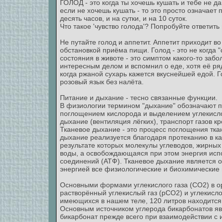
ГОЛОД - это когда ты хочешь кушать и тебе не д
если не хочешь кушать - то это просто означает 
десять часов, и на сутки, и на 10 суток.
Что такое 'чувство голода'? Попробуйте ответить
Не путайте голод и аппетит. Аппетит приходит в
обстановкой приёма пищи. Голод - это не когда 
состояния в животе - это симптом какого-то забол
интересным делом и вспомнил о еде, хотя её рядо
когда ржаной сухарь кажется вкуснейшей едой. Го
розовый язык без налёта.
Питание и дыхание - тесно связанные функции.
В физиологии термином "дыхание" обозначают п
поглощением кислорода и выделением углекисло
дыхание (вентиляция лёгких), транспорт газов к
Тканевое дыхание - это процесс поглощения тка
дыхание реализуется благодаря протеканию в ка
результате которых молекулы углеводов, жирных
воды, а освобождающаяся при этом энергия испо
соединений (АТФ). Тканевое дыхание является 
энергией все физиологические и биохимические
Основными формами углекислого газа (СО2) в о
растворённый углекислый газ (рСО2) и углекисло
имеющихся в нашем теле, 120 литров находится 
Основным источником углерода бикарбонатов яв
бикарбонат прежде всего при взаимодействии с 