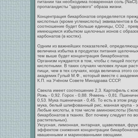
питании так необходима поваренная соль (NaCl),
пропагандисты "здорового" образа жизни.
Концентрация бикарбонатов определяется преж
кислотных (кроме углекислоты) эквивалентов в би
соотношение будет больше единицы, СО2 , превр
имеющимся избытком щелочных ионов с образов
карбонатов (в костях).
Одним из важнейших показателей, определяющих
величина избытка в продуктах питания щелочных
тем выше будет концентрация бикарбонатов.
Организм нуждается в том, чтобы с пищей пост
кислотными. В таких случаях человек лучше рас
пищи, чем в тех случаях, когда величина этого
академик Гулый М.Ф., который вместе с академ
К.П. на Учёном Совете Минздрава СССР.
Свекла имеет соотношение 2,3. Картофель с кожуро
Рожь - 0,92. Горох - 0,88. Ячмень - 0,81. Пшеничн
0,53. Мука пшеничная - 0,45. То есть в этом ря
мука, белый шлифованный рис, манная крупа - э
Любые кислоты, в том числе аминокислоты (бел
бикарбонатов в тканях. Вот почему следует по в
растительных).
Уксусная, лимонная, янтарная, щавелевая, фрук
эффектом снижения концентрации бикарбонатов в
квашенными и маринованными овощами.