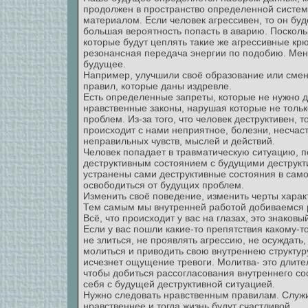
продолжен в пространство определенной систем
материалом. Если человек агрессивен, то он буд
большая вероятность попасть в аварию. Посколь
которые будут цеплять такие же агрессивные крю
резонансная передача энергии по подобию. Мен
будущее.
Например, улучшили своё образование или смен
правил, которые даны издревле.
Есть определенные запреты, которые не нужно д
нравственные законы, нарушая которые не только
проблем. Из-за того, что человек деструктивен, т
происходит с нами неприятное, болезни, несчаст
неправильных чувств, мыслей и действий.
Человек попадает в травматическую ситуацию, п
деструктивным состоянием с будущими деструкт
устранены сами деструктивные состояния в сам
освободиться от будущих проблем.
Изменить своё поведение, изменить черты харак
Тем самым мы внутренней работой добиваемся 
Всё, что происходит у вас на глазах, это знаков
Если у вас пошли какие-то препятствия какому-то
не злиться, не проявлять агрессию, не осуждать,
молиться и приводить свою внутреннею структуру
исчезнет ощущение тревоги. Молитва- это длите
чтобы добиться рассогласования внутреннего со
себя с будущей деструктивной ситуацией.
Нужно следовать нравственным правилам. Служит
нравственнее и тогда жизнь будут счастливой.