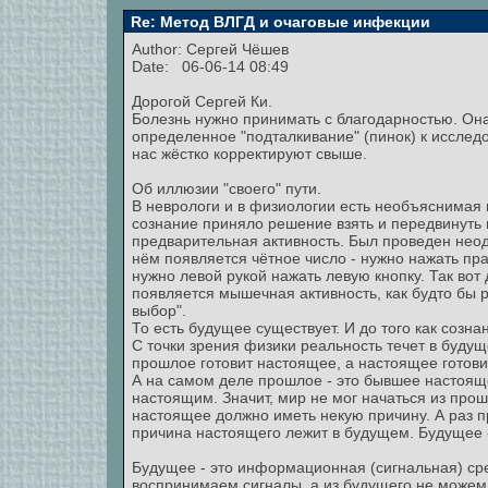
Re: Метод ВЛГД и очаговые инфекции
Author:
Сергей Чёшев
Date: 06-06-14 08:49
Дорогой Сергей Ки.
Болезнь нужно принимать с благодарностью. Она
определенное "подталкивание" (пинок) к исслед
нас жёстко корректируют свыше.
Об иллюзии "своего" пути.
В неврологи и в физиологии есть необъяснимая 
сознание приняло решение взять и передвинуть 
предварительная активность. Был проведен неод
нём появляется чётное число - нужно нажать пра
нужно левой рукой нажать левую кнопку. Так вот
появляется мышечная активность, как будто бы р
выбор".
То есть будущее существует. И до того как созн
С точки зрения физики реальность течет в буду
прошлое готовит настоящее, а настоящее готови
А на самом деле прошлое - это бывшее настоящее
настоящим. Значит, мир не мог начаться из прош
настоящее должно иметь некую причину. А раз п
причина настоящего лежит в будущем. Будущее -
Будущее - это информационная (сигнальная) сре
воспринимаем сигналы, а из будущего не можем 