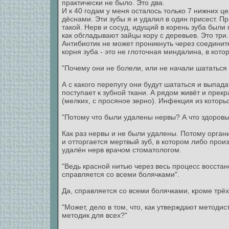
практически не было. Это два.
И к 40 годам у меня осталось только 7 нижних ц
дёснами. Эти зубы я и удалил в один присест. 
такой. Нерв и сосуд, идущий в корень зуба были
как обгладывают зайцы кору с деревьев. Это три.
Антибиотик не может проникнуть через соединит
корня зуба - это не глоточная миндалина, в кот
"Почему они не болели, или не начали шататься
А с какого перепугу они будут шататься и выпад
поступает к зубной ткани. А рядом живёт и прекр
(мелких, с просяное зерно). Инфекция из которы
"Потому что были удалены нервы? А что здоровы
Как раз нервы и не были удалены. Потому органи
и отторгается мертвый зуб, в котором либо прои
удалён нерв врачом стоматологом.
"Ведь красной нитью через весь процесс восста
справляется со всеми болячками".
Да, справляется со всеми болячками, кроме трёх 
"Может, дело в том, что, как утверждают методис
методик для всех?"