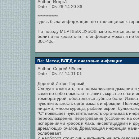
Author:
Игорь1
Date: 05-26-14 20:36
*************
здесь была информация, не относящаяся к терапии
По поводу МЕРТВЫХ ЗУБОВ, мне кажется если не
болит и не кровоточит то инфекции может и не б
30с-40с
Re: Метод ВЛГД и очаговые инфекции
Author:
Сергей Чёшев
Date: 05-27-14 11:01
Дорогой Игорь Первый!
Следует отметить, что нормализация дыхания и 
сами по себе помогают выявить скрытые очаги и
температурой, обостряются зубные боли. Извест
чувствительность организма к инфекции. Поэтом
яйцами, мясом курицы, рыбьей икрой, бульонами
"С" повышает чувствительность организма к ин
переохлаждение, перегревание (особенно на со
испарениями красок и лака, инсектицидами и др
дремлющих очагов. Дремлющая инфекция начинае
ослабевает.
И наоборот, стоит лишь чуть-чуть начать оздоравл