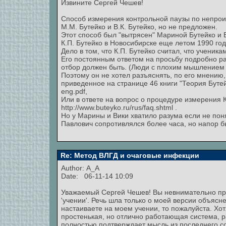
Извините Сергей Чешев!
Способ измерения контрольной паузы по непро
М.М. Бутейко и В.К. Бутейко, но не предложен.
Этот способ был "вытрясен" Мариной Бутейко и 
К.П. Бутейко в Новосибирске еще летом 1990 год
Дело в том, что К.П. Бутейко считал, что ученик
Его постоянным ответом на просьбу подробно ра
отбор должен быть. (Люди с плохим мышлением
Поэтому он не хотел разъяснять, по его мнению,
приведенное на странице 46 книги "Теория Бутейк
eng.pdf,
Или в ответе на вопрос о процедуре измерения 
http://www.buteyko.ru/rus/faq.shtml .
Но у Марины и Вики хватило разума если не поня
Павлович сопротивлялся более часа, но напор был
Re: Метод ВЛГД и очаговые инфекции
Author:
A_A
Date: 06-11-14 10:09
Уважаемый Сергей Чешев! Вы невнимательно про
'учении'. Речь шла только о моей версии объяс
настаиваете на моем учении, то пожалуйста. Хот
простенькая, но отлично работающая система, р
полностью подтверждает мысль из последнего со