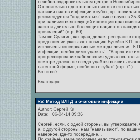
лечебно-оздоровительном центре в Новосибирск
Относительно одонтогенных очагов в его статья
наличии очагов инфекции в зубах, хр. тонзиллит
рекомендуется "подниматься" выше паузы в 25-30
при наличии вялотекущей инфекции практически
часто и длительно болеющих пациентов находятс
проявлений" (стр. 60).
Там же Сулягин, как врач, делает реверанс в ст
предложении указывает позицию Бутейко К.П. по
исключены консервативные методы лечения. К.П. 
инфекции, необходимо удалять" : "В практике им
прогрессирование заболевания удавалось только 
осмотре далеко не всегда удаётся выявить очаго
латентной форме, особенно в зубах" (стр. 71)
Вот и всё:
Благодарю...
Re: Метод ВЛГД и очаговые инфекции
Author:
Сергей Ки
Date: 06-04-14 09:36
Сергей, если, с одной стороны, вы утверждаете, 
а, с другой стороны, нам "навязывают", по вашим
наверное, где-то посередине...
По крайней, мере здоровым надо становиться од