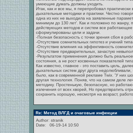
умеющие думать должны уходить.
Итак, как и все мы, я перепробовал практически 
дыхательные методики и практики. Честно говоря,
одна из них не выходила на заявленные параметр
минимум до 130 лет'. Как и положено по жанру, п
действующих методов и систем все работающее и
сформулированы цели и задачи.
-Полная безопасность с точки зрения сбоя в раб
-Отсутствие сомнительных гипотез и учений типа
-Отсутствие влияния на эффективность сомнитель
-Отсутствие предварительных, зачастую невыпол
-Результатом применения должно быть реальное 
состояния, а не рост косвенных показателей типа
Как известно, главное - это поставить цель, дале
дыхательных систем друг друга недолюбливали, с
было, как в современной рекламе Twix. 'У них шо
другая технология. Поняв, что на самом деле ле
методику. Простенькую, безопасную, но работаю
излечения от всех хворей, Но предотвратить о
сохранить хорошую, несмотря на возраст, работ
Re: Метод ВЛГД и очаговые инфекции
Author:
stranik
Date: 06-19-14 10:50