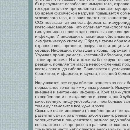
6) в результате ослабления иммунитета, отравле
голодания клетки при делении начинают мутирова
Во время физической нагрузки повышается обм
углекислого газа, а значит, растет его концентра
СО2 повышает активность фермента гиалуронида
клеточных мембран, что облегчает транспорт газ
гиалуронидазы происходит рассасывание соедин
инфекции. И инфекция с токсинами обильным пот
лимфатическую систему. Образуя таким образом 
отравляя весь организм, разрушая эритроциты и 
сердце. Инфекция, попавшая в кровь, поражает 
Улучшая проницаемость клеточной оболочки, гиа
ткани организма. И эти токсины блокируют осно
реакции, появляется масса недоокисленных прод
клеток вплоть до гибели. Появляются и усилива
бронхитов, инфарктов, инсульта, язвенной болез
:
Нарушаются все виды обмена веществ во всех бе
нормальное течение иммунных реакций. Иммунит
внешней и внутренней инфекции. Круг замкнулся
(в особенности в миндалинах и возле корней зу
качественную пищу употребляет, чем больше за
тем ему становится всё хуже и хуже.
Скрытые очаги инфекции (в особенности в минда
развитии самых различных заболеваний: ревмати
холециститов и панкреатитов, разного рода заб
воспалительных процессов в различных тканях (в
тонзиллите часто наблюдаются эндокардиты, ми