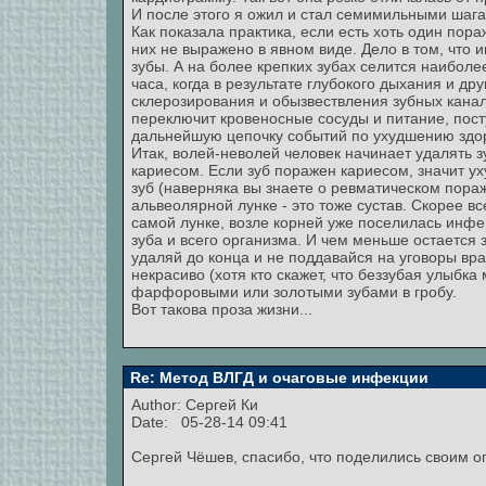
И после этого я ожил и стал семимильными шагам
Как показала практика, если есть хоть один пора
них не выражено в явном виде. Дело в том, чт
зубы. А на более крепких зубах селится наиболее
часа, когда в результате глубокого дыхания и др
склерозирования и обызвествления зубных канал
переключит кровеносные сосуды и питание, посту
дальнейшую цепочку событий по ухудшению здор
Итак, волей-неволей человек начинает удалять з
кариесом. Если зуб поражен кариесом, значит ух
зуб (наверняка вы знаете о ревматическом пораж
альвеолярной лунке - это тоже сустав. Скорее все
самой лунке, возле корней уже поселилась инф
зуба и всего организма. И чем меньше остается з
удаляй до конца и не поддавайся на уговоры вра
некрасиво (хотя кто скажет, что беззубая улыбк
фарфоровыми или золотыми зубами в гробу.
Вот такова проза жизни...
Re: Метод ВЛГД и очаговые инфекции
Author:
Сергей Ки
Date: 05-28-14 09:41
Сергей Чёшев, спасибо, что поделились своим о