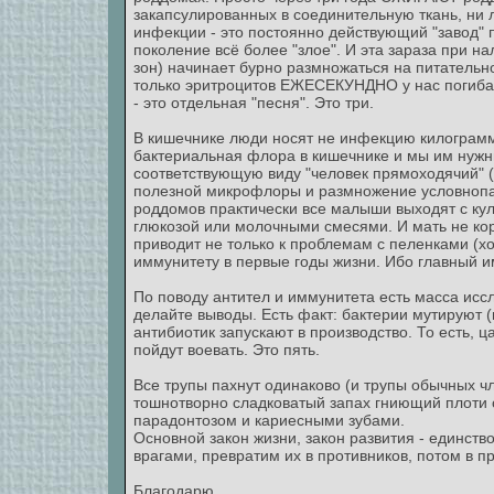
закапсулированных в соединительную ткань, ни л
инфекции - это постоянно действующий "завод" 
поколение всё более "злое". И эта зараза при 
зон) начинает бурно размножаться на питательн
только эритроцитов ЕЖЕСЕКУНДНО у нас погибае
- это отдельная "песня". Это три.
В кишечнике люди носят не инфекцию килограмм
бактериальная флора в кишечнике и мы им нужны
соответствующую виду "человек прямоходячий" (
полезной микрофлоры и размножение условнопат
роддомов практически все малыши выходят с кул
глюкозой или молочными смесями. И мать не ко
приводит не только к проблемам с пеленками (х
иммунитету в первые годы жизни. Ибо главный и
По поводу антител и иммунитета есть масса иссл
делайте выводы. Есть факт: бактерии мутируют (
антибиотик запускают в производство. То есть, ц
пойдут воевать. Это пять.
Все трупы пахнут одинаково (и трупы обычных чл
тошнотворно сладковатый запах гниющий плоти от
парадонтозом и кариесными зубами.
Основной закон жизни, закон развития - единств
врагами, превратим их в противников, потом в пр
Благодарю.