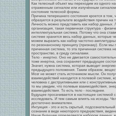
Как телесный объект мы переходим из одного на
отраженным сигналом или излучённым сигналом. 
состояние телесной формы.
Причина теперешнего состояния кроется в том, 
образуется в результате воздействия причин на
Личность можно представить как набор данных. Ли
организация, такая первичная структура - физич
интеллектуальная система. Потому что она стави
системе хранится весь набор данных, которые 
можем выразить как набор частотно-амплитудных
по резонансному принципу (признаку). Если мы 
причинная система, то эта причинная система не
пространство, в среду сигналами.
Тело - инертно. Оно не двигается самостоятельно
тоже инертна, она сохраняет предыдущее состо
Значит, нужна система, которая выводит энергию
предыдущего положения. Таким образом, вещест
Мозг не может стать источником мысли. Он пол
взаимодействий находится в полевой системе, к
человека с деструктивными или с конструктивны
то мы увидим, что полевые взаимодействия, эне
взаимодействия. То есть тело - последнее.
Будущее просачивается в настоящее системой с
исследовать. И тем самым влиять на исходы. Че
достаточно внимателен.
Интуиция - это и есть скрытый, подсознательный
сознание в виде некоторого предчувствия, виден
Наше будущее определяется набором данных, ко