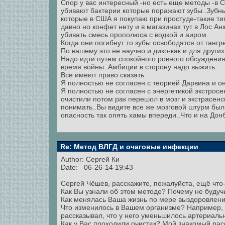
Спор у вас интересный -но есть еще методы -в
убивают бактерии которые поражают зубы..Зубн
которые в США я покупаю при простуде-такие т
давно но конфет нету и в магазинах тут в Лос А
убивать смесь прополюса с водкой и аиром..
Когда они погибнут то зубы освободятся от гангр
По вашему это не научно и дико-как и для других
Надо идти путем спокойного ровного обсуждения 
время войны..Амбиции в сторону надо выжить..
Все имеют право сказать.
Я полностью не согласен с теорией Дарвина и он
Я полностью не согласен с энергетикой экстросе
очистили потом рак перешол в мозг и экстрасенс
понимать..Вы видите все же мозговой штурм был
опасность так опять хамы впереди..Что и на Донб
Re: Метод ВЛГД и очаговые инфекции
Author:
Сергей Ки
Date: 06-26-14 19:43
Сергей Чёшев, расскажите, пожалуйста, ещё что
Как Вы узнали об этом методе? Почему не буду
Как менялась Ваша жизнь по мере выздоровлен
Что изменилось в Вашем организме? Например, 
рассказывал, что у него уменьшилось артериаль
Как у Вас проходили очистки? Мой знакомый расс