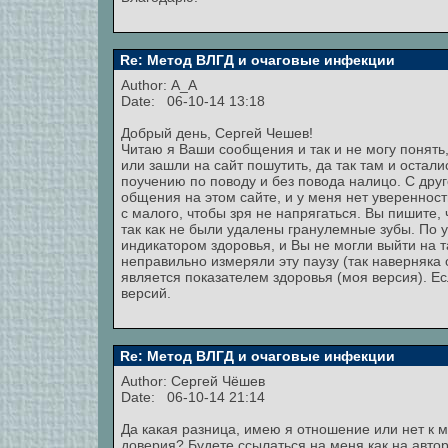
Re: Метод ВЛГД и очаговые инфекции
Author:
A_A
Date: 06-10-14 13:18
Добрый день, Сергей Чешев!
Читаю я Ваши сообщения и так и не могу понять
или зашли на сайт пошутить, да так там и остали
поучению по поводу и без повода налицо. С друг
общения на этом сайте, и у меня нет увереннос
с малого, чтобы зря не напрягаться. Вы пишите, ч
так как не были удалены гранулемные зубы. По 
индикатором здоровья, и Вы не могли выйти на т
неправильно измеряли эту паузу (так наверняка
является показателем здоровья (моя версия). Ес
версий.
Re: Метод ВЛГД и очаговые инфекции
Author:
Сергей Чёшев
Date: 06-10-14 21:14
Да какая разница, имею я отношение или нет к м
доверия? Будете ссылаться на меня как на авто