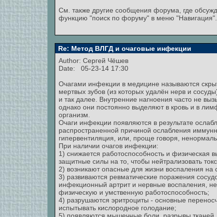
См. также другие сообщения форума, где обсужд
функцию "поиск по форуму" в меню "Навигация".
Re: Метод ВЛГД и очаговые инфекции
Author:
Сергей Чёшев
Date: 05-23-14 17:30
Очагами инфекции в медицине называются скры
мертвых зубов (из которых удалён нерв и сосуды
и так далее. Внутренние нагноения часто не вы
однако они постоянно выделяют в кровь и в лим
организм.
Очаги инфекции появляются в результате ослаб
распространенной причиной ослабления иммунн
гипервентиляция, или, проще говоря, ненормаль
При наличии очагов инфекции:
1) снижается работоспособность и физическая вы
защитные силы на то, чтобы нейтрализовать ток
2) возникают опасные для жизни воспаления на 
3) развиваются ревматические поражения сосудо
инфекционный артрит и нервные воспаления, н
физическую и умственную работоспособность;
4) разрушаются эритроциты - основные переносч
испытывать кислородное голодание;
5) появляются мышечные боли, разрывы тканей, 