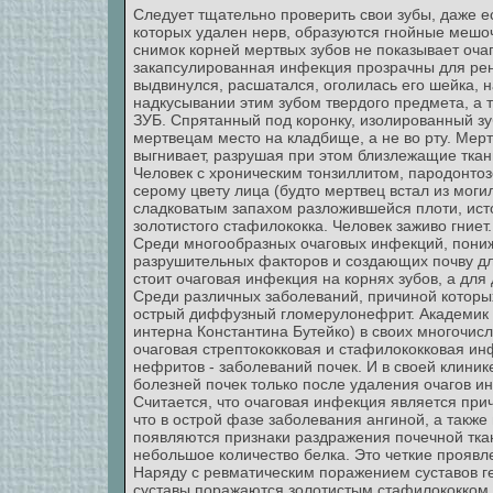
Следует тщательно проверить свои зубы, даже есл
которых удален нерв, образуются гнойные мешоч
снимок корней мертвых зубов не показывает очаг
закапсулированная инфекция прозрачны для рент
выдвинулся, расшатался, оголилась его шейка, 
надкусывании этим зубом твердого предмета, а т
ЗУБ. Спрятанный под коронку, изолированный зуб
мертвецам место на кладбище, а не во рту. Мертв
выгнивает, разрушая при этом близлежащие ткан
Человек с хроническим тонзиллитом, пародонтоз
серому цвету лица (будто мертвец встал из моги
сладковатым запахом разложившейся плоти, исто
золотистого стафилококка. Человек заживо гниет.
Среди многообразных очаговых инфекций, пони
разрушительных факторов и создающих почву дл
стоит очаговая инфекция на корнях зубов, а для 
Среди различных заболеваний, причиной которы
острый диффузный гломерулонефрит. Академик Е.
интерна Константина Бутейко) в своих многочис
очаговая стрептококковая и стафилококковая ин
нефритов - заболеваний почек. И в своей клини
болезней почек только после удаления очагов ин
Считается, что очаговая инфекция является при
что в острой фазе заболевания ангиной, а также
появляются признаки раздражения почечной тка
небольшое количество белка. Это четкие проявл
Наряду с ревматическим поражением суставов г
суставы поражаются золотистым стафилококком