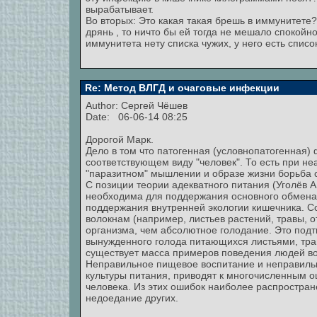
вырабатывает.
Во вторых: Это какая такая брешь в иммунитете
дрянь , то ничто бы ей тогда не мешало спокойн
иммунитета нету списка чужих, у него есть списо
Re: Метод ВЛГД и очаговые инфекции
Author:
Сергей Чёшев
Date: 06-06-14 08:25
Дорогой Марк.
Дело в том что патогенная (условнопатогенная)
соответствующем виду "человек". То есть при не
"паразитном" мышлении и образе жизни борьба 
С позиции теории адекватного питания (Уголёв 
необходима для поддержания основного обмена,
поддержания внутренней экологии кишечника. С
волокнам (например, листьев растений, травы, о
организма, чем абсолютное голодание. Это под
вынужденного голода питающихся листьями, тра
существует масса примеров поведения людей во 
Неправильное пищевое воспитание и неправильн
культуры питания, приводят к многочисленным 
человека. Из этих ошибок наиболее распростран
недоедание других.