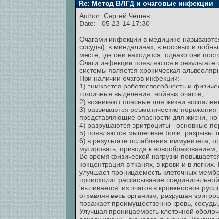
Re: Метод ВЛГД и очаговые инфекции
Author:
Сергей Чёшев
Date: 05-23-14 17:30
Очагами инфекции в медицине называются
сосуды), в миндалинах, в носовых и лобны
месте, где они находятся, однако они пос
Очаги инфекции появляются в результате
системы является хроническая альвеолярн
При наличии очагов инфекции:
1) снижается работоспособность и физичес
токсичные выделения гнойных очагов;
2) возникают опасные для жизни воспалени
3) развиваются ревматические поражения 
представляющие опасности для жизни, но
4) разрушаются эритроциты - основные пе
5) появляются мышечные боли, разрывы тк
6) в результате ослабления иммунитета, о
мутировать, приводя к новообразованиям, т
Во время физической нагрузки повышается
концентрация в тканях, в крови и в легк
улучшает проницаемость клеточных мембра
происходит рассасывание соединительной 
'выливается' из очагов в кровеносное рус
отравляя весь организм, разрушая эритроц
поражает преимущественно кровь, сосуды, 
Улучшая проницаемость клеточной оболочк