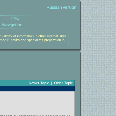
Russian version
alidity of information in other Internet sites,
thod Buteyko and specialists preparation in
Newer Topic
|
Older Topic