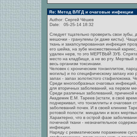
Re: Метод ВЛГД и очаговые инфекции
Author:
Сергей Чёшев
Date: 05-25-14 18:32
Следует тщательно проверить свои зубы, да
мешочки - гранулемы (и даже кисты). Чаще
ткань и закапсулированная инфекция прозр
его шейка, на зубе множественный кариес,
удален нерв, то это МЕРТВЫЙ ЗУБ. Спрята
место на кладбище, а не во рту. Мертвый з
весь организм токсинами.
Человек с хроническим тонзиллитом, паро
могилы) и по специфическому запаху изо 
запах - запах золотистого стафилококка. Ч
Среди многообразных очаговых инфекций,
для вторичных заболеваний, на первом мес
Среди различных заболеваний, причиной 
Академик Е.М. Тареев (кстати, в своё вре
подчеркивал, что тонзиллиты и очаговая 
заболеваний почек. И в своей клинике Тар
ротовой полости: миндалин и всех мертвых
Характерно, что в острой фазе заболевани
почечной ткани - незначительное содержан
инфекции.
Наряду с ревматическим поражением суст