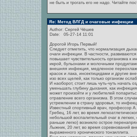
не быть и трогать его не надо. Читайте по
Re: Метод ВЛГД и очаговые инфекции
Author:
Сергей Чёшев
Date: 05-27-14 11:01
Дорогой Игорь Первый!
Следует отметить, что нормализация дыха
очаги инфекции. В частности, развиваются
повышает чувствительность организма к и
икрой, бульонами и молочными продуктами.
внешняя инфекция, медленное переохлажд
красок и лака, инсектицидами и другие в
изо всех щелей, как только организм ослаб
И наоборот, стоит лишь чуть-чуть начать оз
уменьшать глубину дыхания, как инфекция 
может произойти и у любителей попарить
отравление всего организма. В этом случа
устремлении в страну здоровья, то инфекц
Известный спортивный врач, профессор А.
Гребец, 16 лет, во время легкоатлетическ
небольшой воспалительный очаг в легких, 
раньше легко) возникло острое перенапряж
Лыжник, 20 лет, во время соревнований в
выраженного хронического тонзиллита.