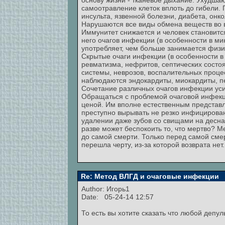
основу жизни - тканевое дыхание. Ухудша
самоотравление клеток вплоть до гибели.
инсульта, язвенной болезни, диабета, онк
Нарушаются все виды обмена веществ во в
Иммунитет снижается и человек становитс
него очагов инфекции (в особенности в м
употребляет, чем больше занимается физи
Скрытые очаги инфекции (в особенности в
ревматизма, нефритов, септических состоя
системы, неврозов, воспалительных процес
наблюдаются эндокардиты, миокардиты, пе
Сочетание различных очагов инфекции уси
Обращаться с проблемой очаговой инфекци
ценой. Им вполне естественным представля
преступно вырывать не резко инфицированн
удалении даже зубов со свищами на деснах 
разве может беспокоить то, что мертво? Ме
до самой смерти. Только перед самой сме
перешла черту, из-за которой возврата нет.
Re: Метод ВЛГД и очаговые инфекции
Author:
Игорь1
Date: 05-24-14 12:57
То есть вы хотите сказать что любой депу