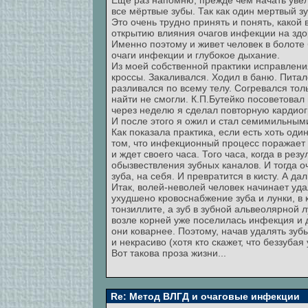
Еще раз напомню, прежде чем начать уве
все мёртвые зубы. Так как один мертвый 
Это очень трудно принять и понять, какой
открытию влияния очагов инфекции на здор
Именно поэтому и живет человек в болоте
очаги инфекции и глубокое дыхание.
Из моей собственной практики исправления
кроссы. Закаливался. Ходил в баню. Пита
разливался по всему телу. Согревался то
найти не смогли. К.П.Бутейко посоветова
через неделю я сделал повторную кардиог
И после этого я ожил и стал семимильными
Как показала практика, если есть хоть оди
том, что инфекционный процесс поражает 
и ждет своего часа. Того часа, когда в ре
обызвествления зубных каналов. И тогда 
зуба, на себя. И превратится в кисту. А 
Итак, волей-неволей человек начинает уда
ухудшено кровоснабжение зуба и лунки, в 
тонзиллите, а зуб в зубной альвеолярной лу
возле корней уже поселилась инфекция и 
они коварнее. Поэтому, начав удалять зуб
и некрасиво (хотя кто скажет, что беззуб
Вот такова проза жизни...
Re: Метод ВЛГД и очаговые инфекции