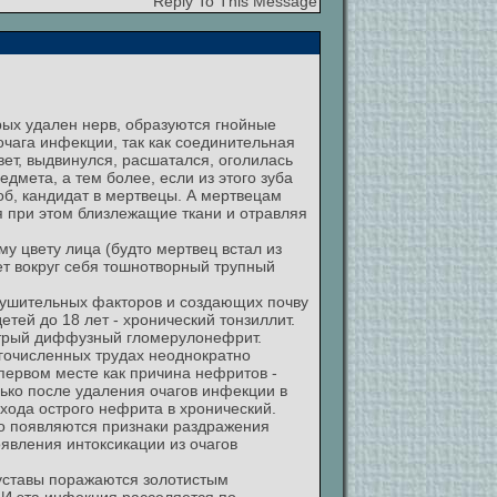
Reply To This Message
орых удален нерв, образуются гнойные
очага инфекции, так как соединительная
вет, выдвинулся, расшатался, оголилась
дмета, а тем более, если из этого зуба
об, кандидат в мертвецы. А мертвецам
ая при этом близлежащие ткани и отравляя
у цвету лица (будто мертвец встал из
ет вокруг себя тошнотворный трупный
рушительных факторов и создающих почву
етей до 18 лет - хронический тонзиллит.
стрый диффузный гломерулонефрит.
огочисленных трудах неоднократно
первом месте как причина нефритов -
лько после удаления очагов инфекции в
хода острого нефрита в хронический.
сто появляются признаки раздражения
оявления интоксикации из очагов
суставы поражаются золотистым