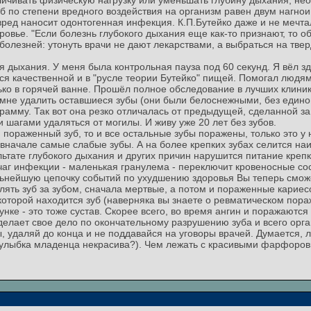
личивать физическую нагрузку или уменьшать глубину дыхания, н
зуб по степени вредного воздействия на организм равен двум нагн
 вред наносит одонтогенная инфекция. К.П.Бутейко даже и не мечта
овье. "Если болезнь глубокого дыхания еще как-то признают, то об 
 болезней: утонуть врачи не дают лекарствами, а выбраться на тв
 дыхания. У меня была контрольная пауза под 60 секунд. Я вёл з
лся качественной и в "русле теории Бутейко" пищей. Помогал люд
лько в горячей ванне. Прошёл полное обследование в лучших клини
л мне удалить оставшиеся зубы (они были белоснежными, без един
рамму. Так вот она резко отличалась от предыдущей, сделанной за
 шагами удаляться от могилы. И живу уже 20 лет без зубов.
н пораженный зуб, то и все остальные зубы поражены, только это у
вначале самые слабые зубы. А на более крепких зубах селится наи
зультате глубокого дыхания и других причин нарушится питание креп
очаг инфекции - маленькая гранулема - переключит кровеносные с
дальнейшую цепочку событий по ухудшению здоровья Вы теперь смож
лять зуб за зубом, сначала мертвые, а потом и пораженные кариес
которой находится зуб (наверняка вы знаете о ревматическом пор
нке - это тоже сустав. Скорее всего, во время ангин и поражаются к
делает свое дело по окончательному разрушению зуба и всего орга
ы, удаляй до конца и не поддавайся на уговоры врачей. Думается, л
ая улыбка младенца некрасива?). Чем лежать с красивыми фарфоров