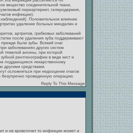
 И эта инфекция расселяется по
ое вещество соединительной ткани,
 узелковый периартериит, склеродермия,
чагов инфекции).
% наблюдений). Положительное влияние
иартритах удаление больных миндалин и
ритов, артритов, грибковых заболеваний
статки после удаления зуба поддерживают
 прежде были зубы. Всякий очаг
при заболеваниях других систем
ой тяжелой ангины, при которой
зубной рентгенографии в виде кист и
и не поддающиеся лекарственному
ию другими средствами.
гут осложняться при недооценке очагов
не безупречно проведенную операцию.
Reply To This Message
т и не кровоточит то инфекции может и