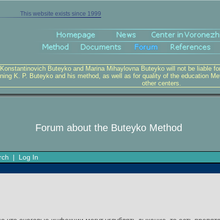
This website exists since 1999
 Konstantinovich Buteyko and Marina Mihaylovna Buteyko will not be liable for v
ning K. P. Buteyko and his method, as well as for quality of the education Me
other centers.
Forum about the Buteyko Method
rch
|
Log In