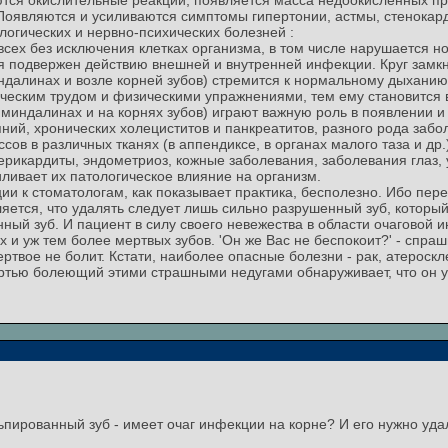
ются окислительные реакции, появляется масса недоокисленных про
 Появляются и усиливаются симптомы гипертонии, астмы, стенокард
ологических и нервно-психических болезней :
сех без исключения клетках организма, в том числе нарушается 
я подвержен действию внешней и внутренней инфекции. Круг замкн
индалинах и возле корней зубов) стремится к нормальному дыханию
ческим трудом и физическими упражнениями, тем ему становится в
 миндалинах и на корнях зубов) играют важную роль в появлении и
ний, хронических холециститов и панкреатитов, разного рода заб
сов в различных тканях (в аппендиксе, в органах малого таза и др.
рикардиты, эндометриоз, кожные заболевания, заболевания глаз, у
ливает их патологическое влияние на организм.
и к стоматологам, как показывает практика, бесполезно. Ибо пере
ется, что удалять следует лишь сильно разрушенный зуб, который
ый зуб. И пациент в силу своего невежества в области очаговой и
и уж тем более мертвых зубов. 'Он же Вас не беспокоит?' - спрашив
ртвое не болит. Кстати, наиболее опасные болезни - рак, атероскл
ртью болеющий этими страшными недугами обнаруживает, что он у
льпированный зуб - имеет очаг инфекции на корне? И его нужно уда