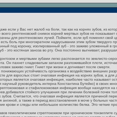
же если у Вас нет жалоб на боли, так как на корнях зубов, из кот
 всего рентгеновский снимок корней мертвых зубов не показывает 
ачны для рентгеновских лучей. Поймите, если зуб поменял свой ц
 есть боль при многократном надкусывании этим зубом твердого пре
нный под коронку, изолированный зуб - это заживо уложенный в гр
уб - это костяная заноза во рту. Она постоянно выгнивает, разруш
донтозом и мертвыми зубами легко распознается по землисто-сером
рта. Он пахнет сладковатым запахом разложившейся плоти, источа
еловек заживо гниет. Гниет при жизни и догнивает после смерти.
 понижающих устойчивость организма к воздействию внешних раз
те для взрослых стоит очаговая инфекция на корнях зубов, а для д
которых является очаговая инфекция, наиболее часто называют о
мя научный руководитель интерна Константина Бутейко) в своих мн
стрептококковая и стафилококковая инфекция вообще находятся на 
еев добивался стойкого улучшения при лечении болезней почек то
 зубов. Считается, что очаговая инфекция является причиной пере
я ангиной, а также в период восстановления в моче у больных ча
ие крови и следы или небольшое количество белка. Это четкие пр
авов гемолитическим стрептококком при хроническом тонзиллите 