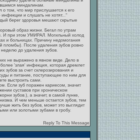
еобходимо удалить больные миндалины и
оившимся миндалинам.
л о том, что мир прислушается к его
инфекции и слушать не хотят..."
ердый берег здоровья мешают скрытые
доровый образ жизни. Бегал по утрам
ям. И при этом УМИРАЛ. Могильный холод
ках и больницах. Причину недомогания
ой пломбы). После удаления зубов ровно
 неделю до удаления зубов.
 них не выражено в явном виде. Дело в
более 'злая' инфекция, которая дремлет
ких зубов за счет склерозирования и
осуды и питание, поступающее по ним для
ете выстроить сами.
ом. Если зуб поражен кариесом, значит
ажении суставов при хроническом
орни зубов.), а значит, в самой лунке,
низма. И чем меньше остается зубов, тем
учше жить без зубов, может это выглядит
ыми или золотыми зубами в гробу.
Reply To This Message