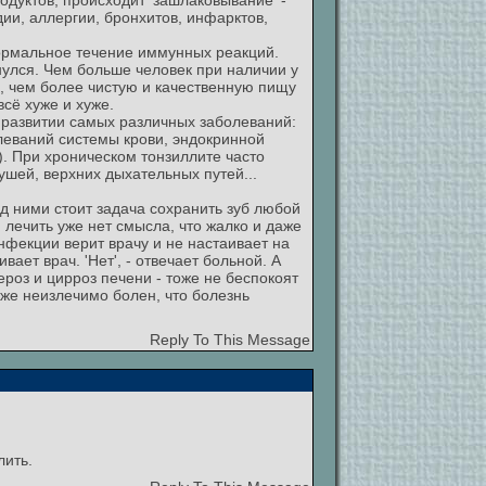
дуктов, происходит 'зашлаковывание' -
ии, аллергии, бронхитов, инфарктов,
нормальное течение иммунных реакций.
улся. Чем больше человек при наличии у
, чем более чистую и качественную пищу
сё хуже и хуже.
 развитии самых различных заболеваний:
олеваний системы крови, эндокринной
). При хроническом тонзиллите часто
шей, верхних дыхательных путей...
д ними стоит задача сохранить зуб любой
 лечить уже нет смысла, что жалко и даже
нфекции верит врачу и не настаивает на
ает врач. 'Нет', - отвечает больной. А
ероз и цирроз печени - тоже не беспокоят
же неизлечимо болен, что болезнь
Reply To This Message
лить.