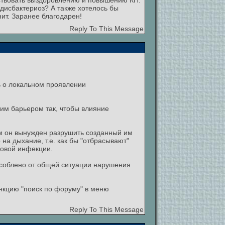
ятствовать выздоровлению и повышению КП.
дисбактериоз? А также хотелось бы
ит. Заранее благодарен!
Reply To This Message
ь о локальном проявлении
ким барьером так, чтобы влияние
том он вынужден разрушить созданный им
на дыхание, т.е. как бы "отбрасывают"
говой инфекции.
особлено от общей ситуации нарушения
нкцию "поиск по форуму" в меню
Reply To This Message