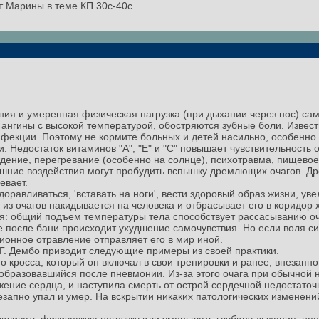
ст Марины в теме КП 30с-40с
ния и умеренная физическая нагрузка (при дыхании через нос) са
 ангины с высокой температурой, обостряются зубные боли. Извест
нфекции. Поэтому не кормите больных и детей насильно, особенно
 Недостаток витаминов "А", "Е" и "С" повышает чувствительность
ение, перегревание (особенно на солнце), психотравма, пищевое
нешние воздействия могут пробудить вспышку дремлющих очагов. 
евает.
доравливаться, 'вставать на ноги', вести здоровый образ жизни, ув
из очагов накидывается на человека и отбрасывает его в коридор
ся: общий подъем температуры тела способствует рассасыванию о
е после бани происходит ухудшение самочувствия. Но если воля си
ионное отравление отправляет его в мир иной.
Г. Дембо приводит следующие примеры из своей практики.
ого кросса, который он включал в свои тренировки и ранее, внезапн
образовавшийся после пневмонии. Из-за этого очага при обычной на
ение сердца, и наступила смерть от острой сердечной недостаточ
незапно упал и умер. На вскрытии никаких патологических изменен