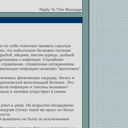
Reply To This Message
ми по себе помогают выявить скрытые
но, что избыточное белковое питание
 рыбой, яйцами, мясом курицы, рыбьей
 организма к инфекции. Случайная
 отравление, отравление испарениями
Дремлющая инфекция начинает "выползать"
еличивать физическую нагрузку, бегать и
 хронической вялотекущей болезни. Это
чагов инфекции и токсины вызывают
льна и человек упорствует в своем
о упал и умер. На вскрытии обнаружили
грузке (точно такой же кросс он бегал
ности.
ий выявлено не было за исключением