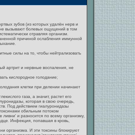
твых зубов (из которых удалён нерв и
о не вызывают болевых ощущений в том
систематически отравляя организм.
раненной причиной ослабления иммунной
дыхание.
итные силы на то, чтобы нейтрализовать
ый артрит и нервные воспаления, не
вать кислородное голодание;
 голодания клетки при делении начинают
ислого газа, а значит, растет его
луронидазы, которая в свою очередь,
ств. Под действием гиалуронидазы
 токсинами обильным потоком
 ливни' и разносится по всему организму,
рдце. Инфекция, попавшая в кровь,
ни организма. И эти токсины блокируют