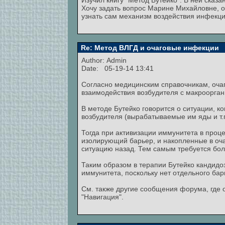
Изучил книгу "Метод Бутейко". В ней сказ
Хочу задать вопрос Марине Михайловне, о
узнать сам механизм воздействия инфекци
Re: Метод ВЛГД и очаговые инфекции
Author:
Admin
Date: 05-19-14 13:41
Согласно медицинским справочникам, очаг
взаимодействия возбудителя с макроорга
В методе Бутейко говорится о ситуации, к
возбудителя (вырабатываемые им яды и т.п
Тогда при активизации иммунитета в проце
изолирующий барьер, и накопленные в очаг
ситуацию назад. Тем самым требуется бол
Таким образом в терапии Бутейко кандидо
иммунитета, поскольку нет отдельного ба
См. также другие сообщения форума, где 
"Навигация".