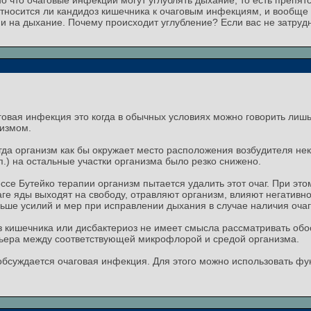
ано что очаговые инфекции могут углублять дыхание, то есть преп
тносится ли кандидоз кишечника к очаговым инфекциям, и вообще 
и на дыхание. Почему происходит углубление? Если вас не затрудн
овая инфекция это когда в обычных условиях можно говорить лиш
низмом.
огда организм как бы окружает место расположения возбудителя не
.) на остальные участки организма было резко снижено.
ссе Бутейко терапии организм пытается удалить этот очаг. При э
е яды выходят на свободу, отравляют организм, влияют негативно 
ьше усилий и мер при исправлении дыхания в случае наличия оча
з кишечника или дисбактериоз не имеет смысла рассматривать об
рьера между соответствующей микрофлорой и средой организма.
обсуждается очаговая инфекция. Для этого можно использовать фу