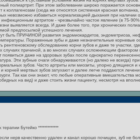
обившимся к суставным условиям жизни на корнях мертвых зубов.
ный полиартрит. При этом заболевании широко поражается основн
 к коллагенозам (сюда же относятся системная красная волчанка,
орых невозможно избавиться нормализацией дыхания при наличии о
х инфекционным артритом - чрезвычайно частое явление (в 75-90
езни выявляется всегда. И даже более того, при хронических пол
димой предпосылкой успешного лечения.
гут быть ПРИЧИНОЙ развития эндомиокардитов, эндометриоза, неф
температуры. Пораженные зубы и даже незначительные корневые о
 рентгеновскому обследованию корни зубов и даже те участки, где
их случаях причиной, а во многих случаях осложняющим фактором 
ут появиться даже на здоровых зубах после однократно перенесенн
ура. Эти зубные очаги обнаруживаются (но далеко не всегда) при 
 нормальных зубов. Часто артриты или миозиты, упорно длящиеся 
 и корней мертвых зубов затухают и далее легче поддаются лечен
урги. Так как они знают, что любые оперативные вмешательства мо
обидных на вид) и даже стоить жизни пациенту, несмотря на впол
ерапии Бутейко *************
ли нерв качественно удален и канал хорошо почищен, зуб не боли