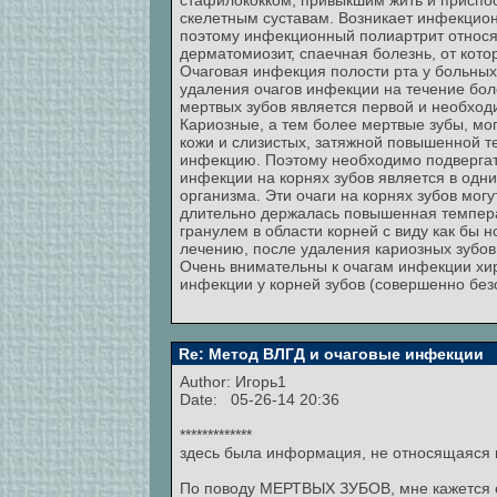
стафилококком, привыкшим жить и приспос
скелетным суставам. Возникает инфекцион
поэтому инфекционный полиартрит относят
дерматомиозит, спаечная болезнь, от кот
Очаговая инфекция полости рта у больны
удаления очагов инфекции на течение бол
мертвых зубов является первой и необхо
Кариозные, а тем более мертвые зубы, мо
кожи и слизистых, затяжной повышенной 
инфекцию. Поэтому необходимо подвергать
инфекции на корнях зубов является в одн
организма. Эти очаги на корнях зубов мог
длительно держалась повышенная температ
гранулем в области корней с виду как бы
лечению, после удаления кариозных зубов
Очень внимательны к очагам инфекции хир
инфекции у корней зубов (совершенно без
Re: Метод ВЛГД и очаговые инфекции
Author:
Игорь1
Date: 05-26-14 20:36
*************
здесь была информация, не относящаяся к т
По поводу МЕРТВЫХ ЗУБОВ, мне кажется ес