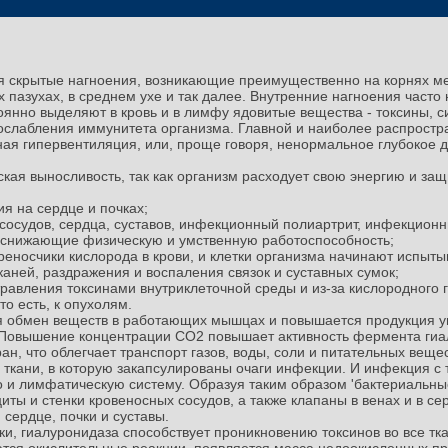
 скрытые нагноения, возникающие преимущественно на корнях мер
х пазухах, в среднем ухе и так далее. Внутренние нагноения част
тоянно выделяют в кровь и в лимфу ядовитые вещества - токсины, 
 ослабления иммунитета организма. Главной и наиболее распрост
ая гипервентиляция, или, проще говоря, ненормальное глубокое 
кая выносливость, так как организм расходует свою энергию и защ
я на сердце и почках;
сосудов, сердца, суставов, инфекционный полиартрит, инфекционн
 снижающие физическую и умственную работоспособность;
реносчики кислорода в крови, и клетки организма начинают испыты
аней, раздражения и воспаления связок и суставных сумок;
травления токсинами внутриклеточной среды и из-за кислородного
о есть, к опухолям.
 обмен веществ в работающих мышцах и повышается продукция углек
их. Повышение концентрации СО2 повышает активность фермента гиа
н, что облегчает транспорт газов, воды, соли и питательных веще
ткани, в которую закапсулированы очаги инфекции. И инфекция с
ло и лимфатическую систему. Образуя таким образом 'бактериальные
иты и стенки кровеносных сосудов, а также клапаны в венах и в се
сердце, почки и суставы.
и, гиалуронидаза способствует проникновению токсинов во все тка