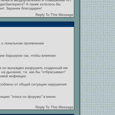
ятствовать выздоровлению и повышению КП.
дисбактериоз? А также хотелось бы
ит. Заранее благодарен!
Reply To This Message
ь о локальном проявлении
ким барьером так, чтобы влияние
том он вынужден разрушить созданный им
на дыхание, т.е. как бы "отбрасывают"
говой инфекции.
особлено от общей ситуации нарушения
нкцию "поиск по форуму" в меню
Reply To This Message