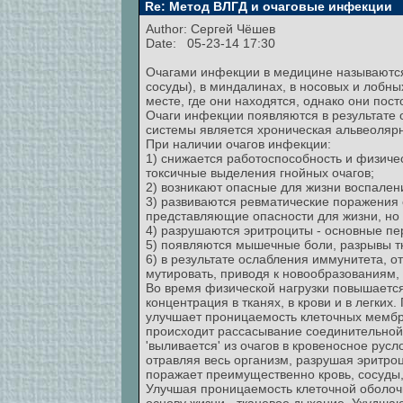
Re: Метод ВЛГД и очаговые инфекции
Author:
Сергей Чёшев
Date: 05-23-14 17:30
Очагами инфекции в медицине называются
сосуды), в миндалинах, в носовых и лобны
месте, где они находятся, однако они пос
Очаги инфекции появляются в результате
системы является хроническая альвеолярн
При наличии очагов инфекции:
1) снижается работоспособность и физичес
токсичные выделения гнойных очагов;
2) возникают опасные для жизни воспалени
3) развиваются ревматические поражения 
представляющие опасности для жизни, но
4) разрушаются эритроциты - основные пе
5) появляются мышечные боли, разрывы тк
6) в результате ослабления иммунитета, о
мутировать, приводя к новообразованиям, т
Во время физической нагрузки повышается
концентрация в тканях, в крови и в легк
улучшает проницаемость клеточных мембра
происходит рассасывание соединительной 
'выливается' из очагов в кровеносное рус
отравляя весь организм, разрушая эритроц
поражает преимущественно кровь, сосуды, 
Улучшая проницаемость клеточной оболочк