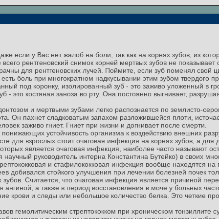
же если у Вас нет жалоб на боли, так как на корнях зубов, из кот
 всего рентгеновский снимок корней мертвых зубов не показывает 
ачны для рентгеновских лучей. Поймите, если зуб поменял свой ц
 есть боль при многократном надкусывании этим зубом твердого пре
нный под коронку, изолированный зуб - это заживо уложенный в гр
уб - это костяная заноза во рту. Она постоянно выгнивает, разруш
донтозом и мертвыми зубами легко распознается по землисто-сером
рта. Он пахнет сладковатым запахом разложившейся плоти, источа
еловек заживо гниет. Гниет при жизни и догнивает после смерти.
 понижающих устойчивость организма к воздействию внешних раз
те для взрослых стоит очаговая инфекция на корнях зубов, а для д
которых является очаговая инфекция, наиболее часто называют о
мя научный руководитель интерна Константина Бутейко) в своих мн
стрептококковая и стафилококковая инфекция вообще находятся на 
еев добивался стойкого улучшения при лечении болезней почек то
 зубов. Считается, что очаговая инфекция является причиной пере
я ангиной, а также в период восстановления в моче у больных ча
ие крови и следы или небольшое количество белка. Это четкие пр
авов гемолитическим стрептококком при хроническом тонзиллите 