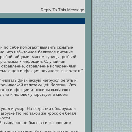
Reply To This Message
ми по себе помогают выявить скрытые
но, что избыточное белковое питание
 рыбой, яйцами, мясом курицы, рыбьей
 организма к инфекции. Случайная
 отравление, отравление испарениями
Дремлющая инфекция начинает "выползать"
еличивать физическую нагрузку, бегать и
 хронической вялотекущей болезни. Это
чагов инфекции и токсины вызывают
льна и человек упорствует в своем
о упал и умер. На вскрытии обнаружили
грузке (точно такой же кросс он бегал
ности.
ий выявлено не было за исключением