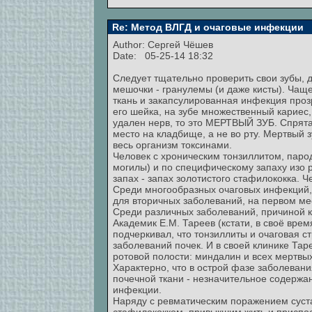
Re: Метод ВЛГД и очаговые инфекции
Author:
Сергей Чёшев
Date: 05-25-14 18:32
Следует тщательно проверить свои зубы, да
мешочки - гранулемы (и даже кисты). Чаще
ткань и закапсулированная инфекция прозр
его шейка, на зубе множественный кариес,
удален нерв, то это МЕРТВЫЙ ЗУБ. Спрята
место на кладбище, а не во рту. Мертвый з
весь организм токсинами.
Человек с хроническим тонзиллитом, паро
могилы) и по специфическому запаху изо 
запах - запах золотистого стафилококка. Ч
Среди многообразных очаговых инфекций,
для вторичных заболеваний, на первом мес
Среди различных заболеваний, причиной 
Академик Е.М. Тареев (кстати, в своё вре
подчеркивал, что тонзиллиты и очаговая 
заболеваний почек. И в своей клинике Тар
ротовой полости: миндалин и всех мертвых
Характерно, что в острой фазе заболевани
почечной ткани - незначительное содержан
инфекции.
Наряду с ревматическим поражением суст