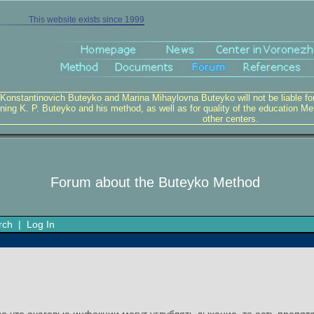
This website exists since 1999
 Konstantinovich Buteyko and Marina Mihaylovna Buteyko will not be liable for v
ning K. P. Buteyko and his method, as well as for quality of the education Me
other centers.
Forum about the Buteyko Method
rch
|
Log In