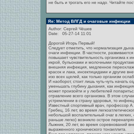
не быть и трогать его не надо. Читайте по
Re: Метод ВЛГД и очаговые инфекции
Author:
Сергей Чёшев
Date: 05-27-14 11:01
Дорогой Игорь Первый!
Следует отметить, что нормализация дыха
очаги инфекции. В частности, развиваются
повышает чувствительность организма к и
икрой, бульонами и молочными продуктами.
внешняя инфекция, медленное переохлажд
красок и лака, инсектицидами и другие в
изо всех щелей, как только организм ослаб
И наоборот, стоит лишь чуть-чуть начать оз
уменьшать глубину дыхания, как инфекция 
может произойти и у любителей попарить
отравление всего организма. В этом случа
устремлении в страну здоровья, то инфекц
Известный спортивный врач, профессор А.
Гребец, 16 лет, во время легкоатлетическ
небольшой воспалительный очаг в легких, 
раньше легко) возникло острое перенапряж
Лыжник, 20 лет, во время соревнований в
выраженного хронического тонзиллита.