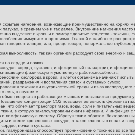
 скрытые нагноения, возникающие преимущественно на корнях мер
х пазухах, в среднем ухе и так далее. Внутренние нагноения част
тоянно выделяют в кровь и в лимфу ядовитые вещества - токсины, 
 ослабления иммунитета организма. Главной и наиболее распрост
ая гипервентиляция, или, проще говоря, ненормальное глубокое 
кая выносливость, так как организм расходует свою энергию и защ
я на сердце и почках;
сосудов, сердца, суставов, инфекционный полиартрит, инфекционн
 снижающие физическую и умственную работоспособность;
реносчики кислорода в крови, и клетки организма начинают испыты
аней, раздражения и воспаления связок и суставных сумок;
травления токсинами внутриклеточной среды и из-за кислородного
о есть, к опухолям.
 обмен веществ в работающих мышцах и повышается продукция углек
их. Повышение концентрации СО2 повышает активность фермента гиа
н, что облегчает транспорт газов, воды, соли и питательных веще
ткани, в которую закапсулированы очаги инфекции. И инфекция с
ло и лимфатическую систему. Образуя таким образом 'бактериальные
иты и стенки кровеносных сосудов, а также клапаны в венах и в се
сердце, почки и суставы.
и, гиалуронидаза способствует проникновению токсинов во все тка