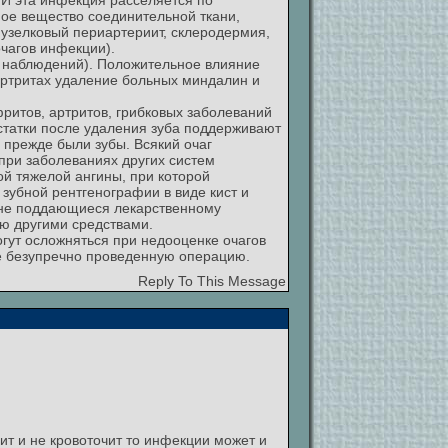
 И эта инфекция расселяется по
ое вещество соединительной ткани,
 узелковый периартериит, склеродермия,
чагов инфекции).
% наблюдений). Положительное влияние
иартритах удаление больных миндалин и
ритов, артритов, грибковых заболеваний
статки после удаления зуба поддерживают
 прежде были зубы. Всякий очаг
при заболеваниях других систем
ой тяжелой ангины, при которой
зубной рентгенографии в виде кист и
и не поддающиеся лекарственному
ию другими средствами.
гут осложняться при недооценке очагов
не безупречно проведенную операцию.
Reply To This Message
т и не кровоточит то инфекции может и