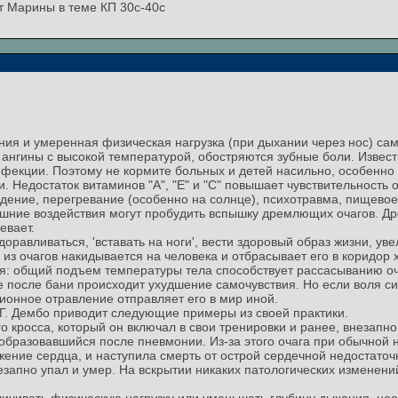
ст Марины в теме КП 30с-40с
ния и умеренная физическая нагрузка (при дыхании через нос) са
 ангины с высокой температурой, обостряются зубные боли. Извест
нфекции. Поэтому не кормите больных и детей насильно, особенно
 Недостаток витаминов "А", "Е" и "С" повышает чувствительность
ение, перегревание (особенно на солнце), психотравма, пищевое
нешние воздействия могут пробудить вспышку дремлющих очагов. 
евает.
доравливаться, 'вставать на ноги', вести здоровый образ жизни, ув
из очагов накидывается на человека и отбрасывает его в коридор
ся: общий подъем температуры тела способствует рассасыванию о
е после бани происходит ухудшение самочувствия. Но если воля си
ионное отравление отправляет его в мир иной.
Г. Дембо приводит следующие примеры из своей практики.
ого кросса, который он включал в свои тренировки и ранее, внезапн
образовавшийся после пневмонии. Из-за этого очага при обычной на
ение сердца, и наступила смерть от острой сердечной недостаточ
незапно упал и умер. На вскрытии никаких патологических изменен