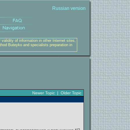
Russian version
alidity of information in other Internet sites,
thod Buteyko and specialists preparation in
Newer Topic
|
Older Topic