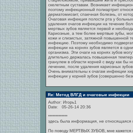
стафилококком, привыкшим жить и приспос
скелетным суставам. Возникает инфекцион
поэтому инфекционный полиартрит относят
дерматомиозит, спаечная болезнь, от кот
Очаговая инфекция полости рта у больны
удаления очагов инфекции на течение бол
мертвых зубов является первой и необхо
Кариозные, а тем более мертвые зубы, мо
кожи и слизистых, затяжной повышенной 
инфекцию. Поэтому необходимо подвергать
инфекции на корнях зубов является в одн
организма. Эти очаги на корнях зубов мог
длительно держалась повышенная температ
гранулем в области корней с виду как бы
лечению, после удаления кариозных зубов
Очень внимательны к очагам инфекции хир
инфекции у корней зубов (совершенно без
Re: Метод ВЛГД и очаговые инфекции
Author:
Игорь1
Date: 05-26-14 20:36
*************
здесь была информация, не относящаяся к т
По поводу МЕРТВЫХ ЗУБОВ, мне кажется ес