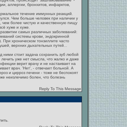
дуктов, происходит 'зашлаковывание' -
ии, аллергии, бронхитов, инфарктов,
нормальное течение иммунных реакций.
улся. Чем больше человек при наличии у
, чем более чистую и качественную пищу
сё хуже и хуже.
 развитии самых различных заболеваний:
олеваний системы крови, эндокринной
). При хроническом тонзиллите часто
шей, верхних дыхательных путей...
д ними стоит задача сохранить зуб любой
 лечить уже нет смысла, что жалко и даже
нфекции верит врачу и не настаивает на
ает врач. 'Нет', - отвечает больной. А
ероз и цирроз печени - тоже не беспокоят
же неизлечимо болен, что болезнь
Reply To This Message
лить.