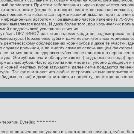
обившимся к суставным условиям жизни на корнях мертвых зубов.
ный полиартрит. При этом заболевании широко поражается основн
 к коллагенозам (сюда же относятся системная красная волчанка,
орых невозможно избавиться нормализацией дыхания при наличии о
х инфекционным артритом - чрезвычайно частое явление (в 75-90
езни выявляется всегда. И даже более того, при хронических пол
димой предпосылкой успешного лечения.
гут быть ПРИЧИНОЙ развития эндомиокардитов, эндометриоза, неф
температуры. Пораженные зубы и даже незначительные корневые о
 рентгеновскому обследованию корни зубов и даже те участки, где
их случаях причиной, а во многих случаях осложняющим фактором 
ут появиться даже на здоровых зубах после однократно перенесенн
ура. Эти зубные очаги обнаруживаются (но далеко не всегда) при 
 нормальных зубов. Часто артриты или миозиты, упорно длящиеся 
 и корней мертвых зубов затухают и далее легче поддаются лечен
урги. Так как они знают, что любые оперативные вмешательства мо
обидных на вид) и даже стоить жизни пациенту, несмотря на впол
ерапии Бутейко *************
ли нерв качественно удален и канал хорошо почищен, зуб не боли