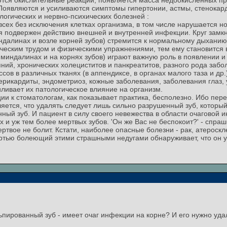
ются окислительные реакции, появляется масса недоокисленных про
 Появляются и усиливаются симптомы гипертонии, астмы, стенокард
ологических и нервно-психических болезней :
сех без исключения клетках организма, в том числе нарушается 
я подвержен действию внешней и внутренней инфекции. Круг замкн
индалинах и возле корней зубов) стремится к нормальному дыханию
ческим трудом и физическими упражнениями, тем ему становится в
 миндалинах и на корнях зубов) играют важную роль в появлении и
ний, хронических холециститов и панкреатитов, разного рода заб
сов в различных тканях (в аппендиксе, в органах малого таза и др.
рикардиты, эндометриоз, кожные заболевания, заболевания глаз, у
ливает их патологическое влияние на организм.
и к стоматологам, как показывает практика, бесполезно. Ибо пере
ется, что удалять следует лишь сильно разрушенный зуб, который
ый зуб. И пациент в силу своего невежества в области очаговой и
и уж тем более мертвых зубов. 'Он же Вас не беспокоит?' - спрашив
ртвое не болит. Кстати, наиболее опасные болезни - рак, атероскл
ртью болеющий этими страшными недугами обнаруживает, что он у
льпированный зуб - имеет очаг инфекции на корне? И его нужно уда