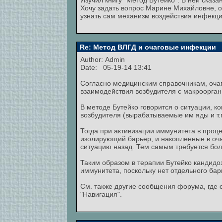
Изучил книгу "Метод Бутейко". В ней сказ
Хочу задать вопрос Марине Михайловне, о
узнать сам механизм воздействия инфекци
Re: Метод ВЛГД и очаговые инфекции
Author:
Admin
Date: 05-19-14 13:41
Согласно медицинским справочникам, очаг
взаимодействия возбудителя с макроорга
В методе Бутейко говорится о ситуации, к
возбудителя (вырабатываемые им яды и т.п
Тогда при активизации иммунитета в проце
изолирующий барьер, и накопленные в очаг
ситуацию назад. Тем самым требуется бол
Таким образом в терапии Бутейко кандидо
иммунитета, поскольку нет отдельного ба
См. также другие сообщения форума, где 
"Навигация".