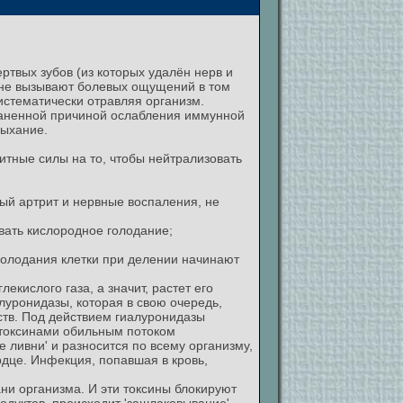
твых зубов (из которых удалён нерв и
о не вызывают болевых ощущений в том
систематически отравляя организм.
раненной причиной ослабления иммунной
дыхание.
итные силы на то, чтобы нейтрализовать
ый артрит и нервные воспаления, не
вать кислородное голодание;
 голодания клетки при делении начинают
ислого газа, а значит, растет его
луронидазы, которая в свою очередь,
ств. Под действием гиалуронидазы
 токсинами обильным потоком
 ливни' и разносится по всему организму,
рдце. Инфекция, попавшая в кровь,
ни организма. И эти токсины блокируют