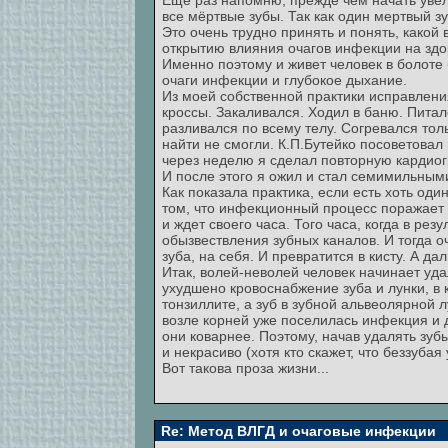
Еще раз напомню, прежде чем начать уве
все мёртвые зубы. Так как один мертвый 
Это очень трудно принять и понять, какой
открытию влияния очагов инфекции на здор
Именно поэтому и живет человек в болоте
очаги инфекции и глубокое дыхание.
Из моей собственной практики исправления
кроссы. Закаливался. Ходил в баню. Пита
разливался по всему телу. Согревался то
найти не смогли. К.П.Бутейко посоветова
через неделю я сделал повторную кардиог
И после этого я ожил и стал семимильными
Как показала практика, если есть хоть оди
том, что инфекционный процесс поражает 
и ждет своего часа. Того часа, когда в ре
обызвествления зубных каналов. И тогда 
зуба, на себя. И превратится в кисту. А 
Итак, волей-неволей человек начинает уда
ухудшено кровоснабжение зуба и лунки, в 
тонзиллите, а зуб в зубной альвеолярной лу
возле корней уже поселилась инфекция и 
они коварнее. Поэтому, начав удалять зуб
и некрасиво (хотя кто скажет, что беззуб
Вот такова проза жизни...
Re: Метод ВЛГД и очаговые инфекции