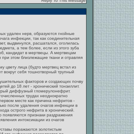
Reply To This Message
орых удален нерв, образуются гнойные
очага инфекции, так как соединительная
вет, выдвинулся, расшатался, оголилась
дмета, а тем более, если из этого зуба
об, кандидат в мертвецы. А мертвецам
ая при этом близлежащие ткани и отравляя
у цвету лица (будто мертвец встал из
ет вокруг себя тошнотворный трупный
рушительных факторов и создающих почву
етей до 18 лет - хронический тонзиллит.
стрый диффузный гломерулонефрит.
огочисленных трудах неоднократно
первом месте как причина нефритов -
лько после удаления очагов инфекции в
хода острого нефрита в хронический.
сто появляются признаки раздражения
оявления интоксикации из очагов
суставы поражаются золотистым