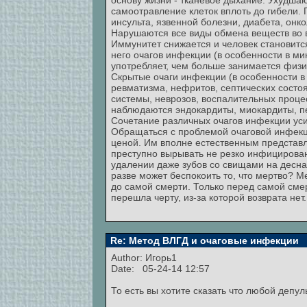
основу жизни - тканевое дыхание. Ухудша
самоотравление клеток вплоть до гибели.
инсульта, язвенной болезни, диабета, онк
Нарушаются все виды обмена веществ во в
Иммунитет снижается и человек становитс
него очагов инфекции (в особенности в м
употребляет, чем больше занимается физи
Скрытые очаги инфекции (в особенности в
ревматизма, нефритов, септических состоя
системы, неврозов, воспалительных процес
наблюдаются эндокардиты, миокардиты, пе
Сочетание различных очагов инфекции уси
Обращаться с проблемой очаговой инфекци
ценой. Им вполне естественным представля
преступно вырывать не резко инфицированн
удалении даже зубов со свищами на деснах 
разве может беспокоить то, что мертво? Ме
до самой смерти. Только перед самой сме
перешла черту, из-за которой возврата нет.
Re: Метод ВЛГД и очаговые инфекции
Author:
Игорь1
Date: 05-24-14 12:57
То есть вы хотите сказать что любой депу