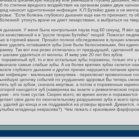
личивать физическую нагрузку или уменьшать глубину дыхания, н
зуб по степени вредного воздействия на организм равен двум нагн
 вред наносит одонтогенная инфекция. К.П.Бутейко даже и не мечта
овье. "Если болезнь глубокого дыхания еще как-то признают, то об 
 болезней: утонуть врачи не дают лекарствами, а выбраться на тв
 дыхания. У меня была контрольная пауза под 60 секунд. Я вёл з
лся качественной и в "русле теории Бутейко" пищей. Помогал люд
лько в горячей ванне. Прошёл полное обследование в лучших клини
л мне удалить оставшиеся зубы (они были белоснежными, без един
рамму. Так вот она резко отличалась от предыдущей, сделанной за
 шагами удаляться от могилы. И живу уже 20 лет без зубов.
н пораженный зуб, то и все остальные зубы поражены, только это у
вначале самые слабые зубы. А на более крепких зубах селится наи
зультате глубокого дыхания и других причин нарушится питание креп
очаг инфекции - маленькая гранулема - переключит кровеносные с
дальнейшую цепочку событий по ухудшению здоровья Вы теперь смож
лять зуб за зубом, сначала мертвые, а потом и пораженные кариес
которой находится зуб (наверняка вы знаете о ревматическом пор
нке - это тоже сустав. Скорее всего, во время ангин и поражаются к
делает свое дело по окончательному разрушению зуба и всего орга
ы, удаляй до конца и не поддавайся на уговоры врачей. Думается, л
ая улыбка младенца некрасива?). Чем лежать с красивыми фарфоров