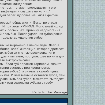
еобходимо удалить больные миндалины и
оившимся миндалинам.
л о том, что мир прислушается к его
инфекции и слушать не хотят..."
ердый берег здоровья мешают скрытые
доровый образ жизни. Бегал по утрам
ям. И при этом УМИРАЛ. Могильный холод
ках и больницах. Причину недомогания
ой пломбы). После удаления зубов ровно
 неделю до удаления зубов.
 них не выражено в явном виде. Дело в
более 'злая' инфекция, которая дремлет
ких зубов за счет склерозирования и
осуды и питание, поступающее по ним для
ете выстроить сами.
ом. Если зуб поражен кариесом, значит
ажении суставов при хроническом
орни зубов.), а значит, в самой лунке,
низма. И чем меньше остается зубов, тем
учше жить без зубов, может это выглядит
ыми или золотыми зубами в гробу.
Reply To This Message