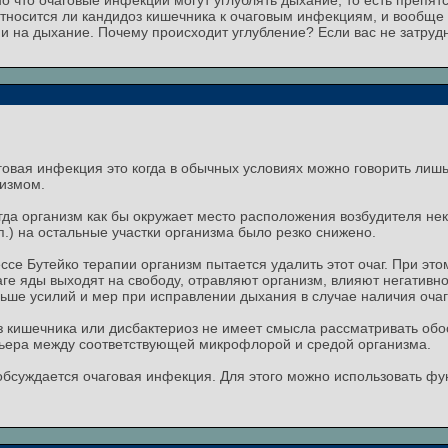
ано что очаговые инфекции могут углублять дыхание, то есть преп
тносится ли кандидоз кишечника к очаговым инфекциям, и вообще 
и на дыхание. Почему происходит углубление? Если вас не затрудн
овая инфекция это когда в обычных условиях можно говорить лиш
низмом.
огда организм как бы окружает место расположения возбудителя не
.) на остальные участки организма было резко снижено.
ссе Бутейко терапии организм пытается удалить этот очаг. При э
е яды выходят на свободу, отравляют организм, влияют негативно 
ьше усилий и мер при исправлении дыхания в случае наличия оча
з кишечника или дисбактериоз не имеет смысла рассматривать об
рьера между соответствующей микрофлорой и средой организма.
обсуждается очаговая инфекция. Для этого можно использовать фу