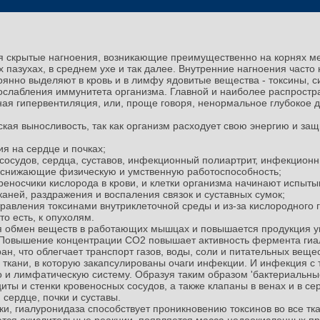
 скрытые нагноения, возникающие преимущественно на корнях мер
х пазухах, в среднем ухе и так далее. Внутренние нагноения част
тоянно выделяют в кровь и в лимфу ядовитые вещества - токсины, 
 ослабления иммунитета организма. Главной и наиболее распрост
ая гипервентиляция, или, проще говоря, ненормальное глубокое 
кая выносливость, так как организм расходует свою энергию и защ
я на сердце и почках;
сосудов, сердца, суставов, инфекционный полиартрит, инфекционн
 снижающие физическую и умственную работоспособность;
реносчики кислорода в крови, и клетки организма начинают испыты
аней, раздражения и воспаления связок и суставных сумок;
травления токсинами внутриклеточной среды и из-за кислородного
о есть, к опухолям.
 обмен веществ в работающих мышцах и повышается продукция углек
их. Повышение концентрации СО2 повышает активность фермента гиа
н, что облегчает транспорт газов, воды, соли и питательных веще
ткани, в которую закапсулированы очаги инфекции. И инфекция с
ло и лимфатическую систему. Образуя таким образом 'бактериальные
иты и стенки кровеносных сосудов, а также клапаны в венах и в се
сердце, почки и суставы.
и, гиалуронидаза способствует проникновению токсинов во все тка