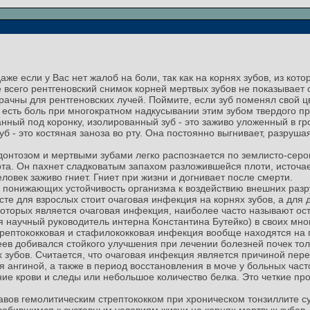
же если у Вас нет жалоб на боли, так как на корнях зубов, из кот
 всего рентгеновский снимок корней мертвых зубов не показывает 
ачны для рентгеновских лучей. Поймите, если зуб поменял свой ц
 есть боль при многократном надкусывании этим зубом твердого пре
нный под коронку, изолированный зуб - это заживо уложенный в гр
уб - это костяная заноза во рту. Она постоянно выгнивает, разруш
донтозом и мертвыми зубами легко распознается по землисто-сером
рта. Он пахнет сладковатым запахом разложившейся плоти, источа
еловек заживо гниет. Гниет при жизни и догнивает после смерти.
 понижающих устойчивость организма к воздействию внешних раз
те для взрослых стоит очаговая инфекция на корнях зубов, а для д
которых является очаговая инфекция, наиболее часто называют о
мя научный руководитель интерна Константина Бутейко) в своих мн
стрептококковая и стафилококковая инфекция вообще находятся на 
еев добивался стойкого улучшения при лечении болезней почек то
 зубов. Считается, что очаговая инфекция является причиной пере
я ангиной, а также в период восстановления в моче у больных ча
ие крови и следы или небольшое количество белка. Это четкие пр
авов гемолитическим стрептококком при хроническом тонзиллите 