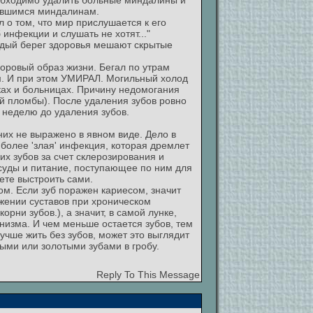
еобходимо удалить больные миндалины и
оившимся миндалинам.
л о том, что мир прислушается к его
инфекции и слушать не хотят..."
ердый берег здоровья мешают скрытые
доровый образ жизни. Бегал по утрам
ям. И при этом УМИРАЛ. Могильный холод
ках и больницах. Причину недомогания
ой пломбы). После удаления зубов ровно
 неделю до удаления зубов.
 них не выражено в явном виде. Дело в
более 'злая' инфекция, которая дремлет
ких зубов за счет склерозирования и
осуды и питание, поступающее по ним для
ете выстроить сами.
ом. Если зуб поражен кариесом, значит
ажении суставов при хроническом
орни зубов.), а значит, в самой лунке,
низма. И чем меньше остается зубов, тем
учше жить без зубов, может это выглядит
ыми или золотыми зубами в гробу.
Reply To This Message