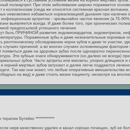
обившимся к суставным условиям жизни на корнях мертвых зубов.
ный полиартрит. При этом заболевании широко поражается основн
 к коллагенозам (сюда же относятся системная красная волчанка,
орых невозможно избавиться нормализацией дыхания при наличии о
х инфекционным артритом - чрезвычайно частое явление (в 75-90
езни выявляется всегда. И даже более того, при хронических пол
димой предпосылкой успешного лечения.
гут быть ПРИЧИНОЙ развития эндомиокардитов, эндометриоза, неф
температуры. Пораженные зубы и даже незначительные корневые о
 рентгеновскому обследованию корни зубов и даже те участки, где
их случаях причиной, а во многих случаях осложняющим фактором 
ут появиться даже на здоровых зубах после однократно перенесенн
ура. Эти зубные очаги обнаруживаются (но далеко не всегда) при 
 нормальных зубов. Часто артриты или миозиты, упорно длящиеся 
 и корней мертвых зубов затухают и далее легче поддаются лечен
урги. Так как они знают, что любые оперативные вмешательства мо
обидных на вид) и даже стоить жизни пациенту, несмотря на впол
ерапии Бутейко *************
ли нерв качественно удален и канал хорошо почищен, зуб не боли