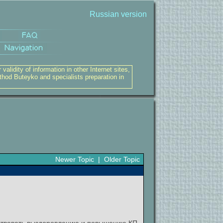
Russian version
alidity of information in other Internet sites,
thod Buteyko and specialists preparation in
Newer Topic
|
Older Topic