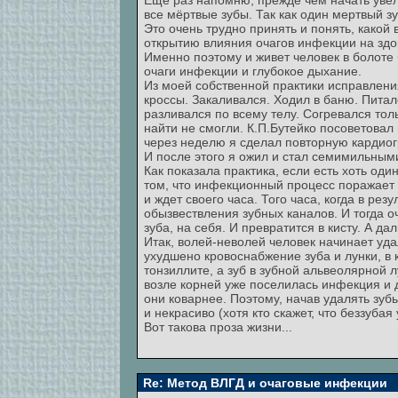
Еще раз напомню, прежде чем начать уве
все мёртвые зубы. Так как один мертвый 
Это очень трудно принять и понять, какой
открытию влияния очагов инфекции на здор
Именно поэтому и живет человек в болоте
очаги инфекции и глубокое дыхание.
Из моей собственной практики исправления
кроссы. Закаливался. Ходил в баню. Пита
разливался по всему телу. Согревался то
найти не смогли. К.П.Бутейко посоветова
через неделю я сделал повторную кардиог
И после этого я ожил и стал семимильными
Как показала практика, если есть хоть оди
том, что инфекционный процесс поражает 
и ждет своего часа. Того часа, когда в ре
обызвествления зубных каналов. И тогда 
зуба, на себя. И превратится в кисту. А 
Итак, волей-неволей человек начинает уда
ухудшено кровоснабжение зуба и лунки, в 
тонзиллите, а зуб в зубной альвеолярной лу
возле корней уже поселилась инфекция и 
они коварнее. Поэтому, начав удалять зуб
и некрасиво (хотя кто скажет, что беззуб
Вот такова проза жизни...
Re: Метод ВЛГД и очаговые инфекции