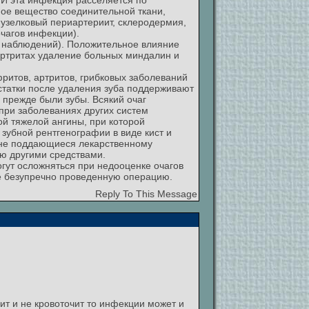
 И эта инфекция расселяется по
ое вещество соединительной ткани,
 узелковый периартериит, склеродермия,
чагов инфекции).
% наблюдений). Положительное влияние
иартритах удаление больных миндалин и
ритов, артритов, грибковых заболеваний
статки после удаления зуба поддерживают
 прежде были зубы. Всякий очаг
при заболеваниях других систем
ой тяжелой ангины, при которой
зубной рентгенографии в виде кист и
и не поддающиеся лекарственному
ию другими средствами.
гут осложняться при недооценке очагов
не безупречно проведенную операцию.
Reply To This Message
т и не кровоточит то инфекции может и