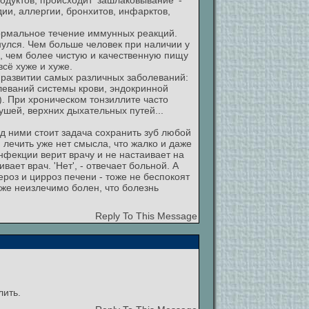
дуктов, происходит 'зашлаковывание' -
ии, аллергии, бронхитов, инфарктов,
нормальное течение иммунных реакций.
улся. Чем больше человек при наличии у
, чем более чистую и качественную пищу
сё хуже и хуже.
 развитии самых различных заболеваний:
олеваний системы крови, эндокринной
). При хроническом тонзиллите часто
шей, верхних дыхательных путей...
д ними стоит задача сохранить зуб любой
 лечить уже нет смысла, что жалко и даже
нфекции верит врачу и не настаивает на
ает врач. 'Нет', - отвечает больной. А
ероз и цирроз печени - тоже не беспокоят
же неизлечимо болен, что болезнь
Reply To This Message
лить.