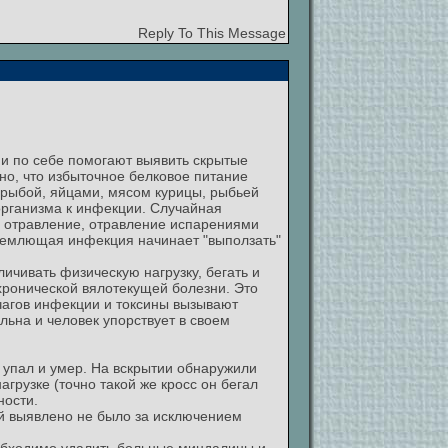
Reply To This Message
ми по себе помогают выявить скрытые
но, что избыточное белковое питание
 рыбой, яйцами, мясом курицы, рыбьей
 организма к инфекции. Случайная
 отравление, отравление испарениями
Дремлющая инфекция начинает "выползать"
еличивать физическую нагрузку, бегать и
 хронической вялотекущей болезни. Это
чагов инфекции и токсины вызывают
льна и человек упорствует в своем
о упал и умер. На вскрытии обнаружили
грузке (точно такой же кросс он бегал
ности.
ий выявлено не было за исключением