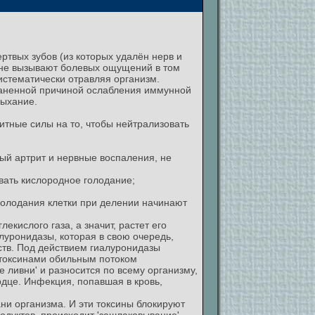
твых зубов (из которых удалён нерв и
о не вызывают болевых ощущений в том
систематически отравляя организм.
раненной причиной ослабления иммунной
дыхание.
итные силы на то, чтобы нейтрализовать
ый артрит и нервные воспаления, не
вать кислородное голодание;
 голодания клетки при делении начинают
ислого газа, а значит, растет его
луронидазы, которая в свою очередь,
ств. Под действием гиалуронидазы
 токсинами обильным потоком
 ливни' и разносится по всему организму,
рдце. Инфекция, попавшая в кровь,
ни организма. И эти токсины блокируют