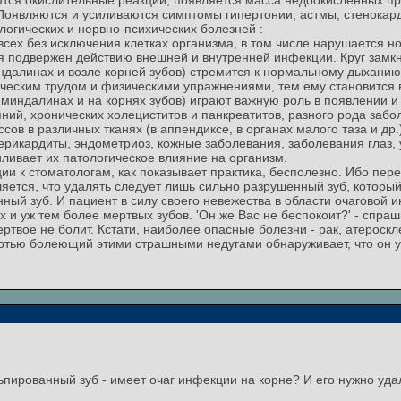
ются окислительные реакции, появляется масса недоокисленных про
 Появляются и усиливаются симптомы гипертонии, астмы, стенокард
ологических и нервно-психических болезней :
сех без исключения клетках организма, в том числе нарушается 
я подвержен действию внешней и внутренней инфекции. Круг замкн
индалинах и возле корней зубов) стремится к нормальному дыханию
ческим трудом и физическими упражнениями, тем ему становится в
 миндалинах и на корнях зубов) играют важную роль в появлении и
ний, хронических холециститов и панкреатитов, разного рода заб
сов в различных тканях (в аппендиксе, в органах малого таза и др.
рикардиты, эндометриоз, кожные заболевания, заболевания глаз, у
ливает их патологическое влияние на организм.
и к стоматологам, как показывает практика, бесполезно. Ибо пере
ется, что удалять следует лишь сильно разрушенный зуб, который
ый зуб. И пациент в силу своего невежества в области очаговой и
и уж тем более мертвых зубов. 'Он же Вас не беспокоит?' - спрашив
ртвое не болит. Кстати, наиболее опасные болезни - рак, атероскл
ртью болеющий этими страшными недугами обнаруживает, что он у
льпированный зуб - имеет очаг инфекции на корне? И его нужно уда