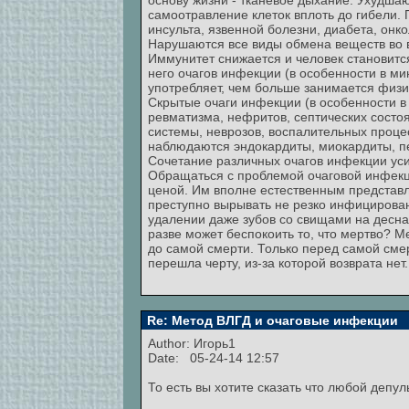
основу жизни - тканевое дыхание. Ухудша
самоотравление клеток вплоть до гибели.
инсульта, язвенной болезни, диабета, онк
Нарушаются все виды обмена веществ во в
Иммунитет снижается и человек становитс
него очагов инфекции (в особенности в м
употребляет, чем больше занимается физи
Скрытые очаги инфекции (в особенности в
ревматизма, нефритов, септических состоя
системы, неврозов, воспалительных процес
наблюдаются эндокардиты, миокардиты, пе
Сочетание различных очагов инфекции уси
Обращаться с проблемой очаговой инфекци
ценой. Им вполне естественным представля
преступно вырывать не резко инфицированн
удалении даже зубов со свищами на деснах 
разве может беспокоить то, что мертво? Ме
до самой смерти. Только перед самой сме
перешла черту, из-за которой возврата нет.
Re: Метод ВЛГД и очаговые инфекции
Author:
Игорь1
Date: 05-24-14 12:57
То есть вы хотите сказать что любой депу