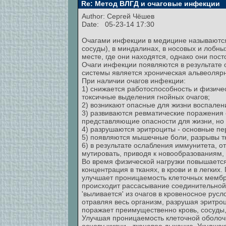
Re: Метод ВЛГД и очаговые инфекции
Author:
Сергей Чёшев
Date: 05-23-14 17:30
Очагами инфекции в медицине называются
сосуды), в миндалинах, в носовых и лобны
месте, где они находятся, однако они пос
Очаги инфекции появляются в результате
системы является хроническая альвеолярн
При наличии очагов инфекции:
1) снижается работоспособность и физичес
токсичные выделения гнойных очагов;
2) возникают опасные для жизни воспалени
3) развиваются ревматические поражения 
представляющие опасности для жизни, но
4) разрушаются эритроциты - основные пе
5) появляются мышечные боли, разрывы тк
6) в результате ослабления иммунитета, о
мутировать, приводя к новообразованиям, т
Во время физической нагрузки повышается
концентрация в тканях, в крови и в легк
улучшает проницаемость клеточных мембра
происходит рассасывание соединительной 
'выливается' из очагов в кровеносное рус
отравляя весь организм, разрушая эритроц
поражает преимущественно кровь, сосуды, 
Улучшая проницаемость клеточной оболочк