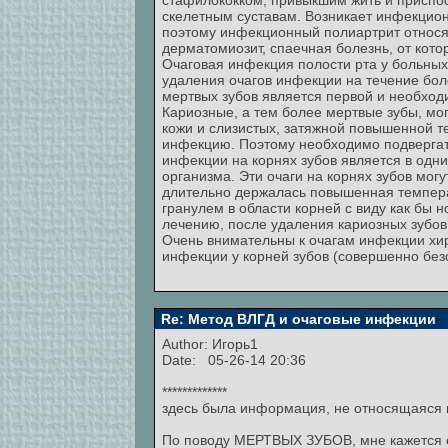
стафилококком, привыкшим жить и приспос
скелетным суставам. Возникает инфекцион
поэтому инфекционный полиартрит относят
дерматомиозит, спаечная болезнь, от кот
Очаговая инфекция полости рта у больны
удаления очагов инфекции на течение бол
мертвых зубов является первой и необхо
Кариозные, а тем более мертвые зубы, мо
кожи и слизистых, затяжной повышенной 
инфекцию. Поэтому необходимо подвергать
инфекции на корнях зубов является в одн
организма. Эти очаги на корнях зубов мог
длительно держалась повышенная температ
гранулем в области корней с виду как бы
лечению, после удаления кариозных зубов
Очень внимательны к очагам инфекции хир
инфекции у корней зубов (совершенно без
Re: Метод ВЛГД и очаговые инфекции
Author:
Игорь1
Date: 05-26-14 20:36
*************
здесь была информация, не относящаяся к т
По поводу МЕРТВЫХ ЗУБОВ, мне кажется ес