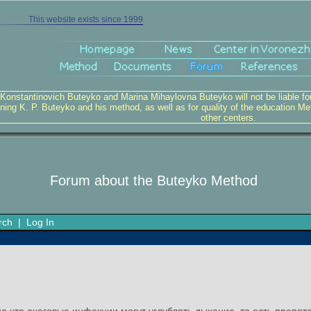
This website exists since 1999
 Konstantinovich Buteyko and Marina Mihaylovna Buteyko will not be liable for v
ning K. P. Buteyko and his method, as well as for quality of the education Me
other centers.
Forum about the Buteyko Method
rch
|
Log In