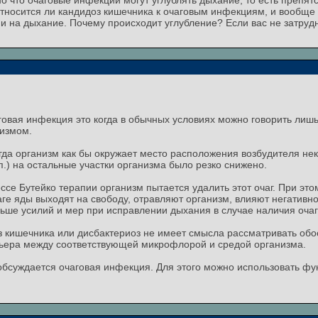
ано что очаговые инфекции могут углублять дыхание, то есть преп
тносится ли кандидоз кишечника к очаговым инфекциям, и вообще 
и на дыхание. Почему происходит углубление? Если вас не затрудн
овая инфекция это когда в обычных условиях можно говорить лиш
низмом.
огда организм как бы окружает место расположения возбудителя не
.) на остальные участки организма было резко снижено.
ссе Бутейко терапии организм пытается удалить этот очаг. При э
е яды выходят на свободу, отравляют организм, влияют негативно 
ьше усилий и мер при исправлении дыхания в случае наличия оча
з кишечника или дисбактериоз не имеет смысла рассматривать об
рьера между соответствующей микрофлорой и средой организма.
обсуждается очаговая инфекция. Для этого можно использовать фу