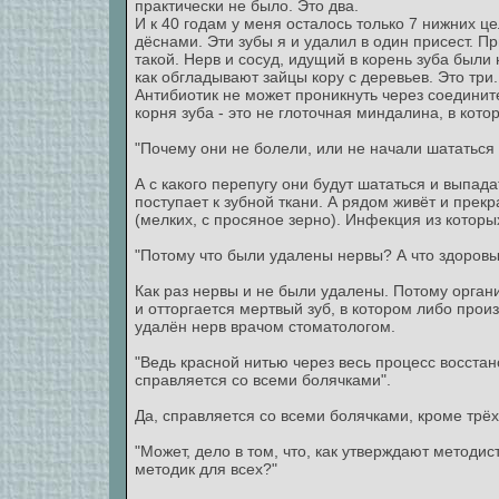
практически не было. Это два.
И к 40 годам у меня осталось только 7 нижних ц
дёснами. Эти зубы я и удалил в один присест. 
такой. Нерв и сосуд, идущий в корень зуба были
как обгладывают зайцы кору с деревьев. Это три.
Антибиотик не может проникнуть через соединит
корня зуба - это не глоточная миндалина, в кот
"Почему они не болели, или не начали шататься
А с какого перепугу они будут шататься и выпад
поступает к зубной ткани. А рядом живёт и прекр
(мелких, с просяное зерно). Инфекция из которы
"Потому что были удалены нервы? А что здоровы
Как раз нервы и не были удалены. Потому органи
и отторгается мертвый зуб, в котором либо прои
удалён нерв врачом стоматологом.
"Ведь красной нитью через весь процесс восста
справляется со всеми болячками".
Да, справляется со всеми болячками, кроме трёх 
"Может, дело в том, что, как утверждают методис
методик для всех?"