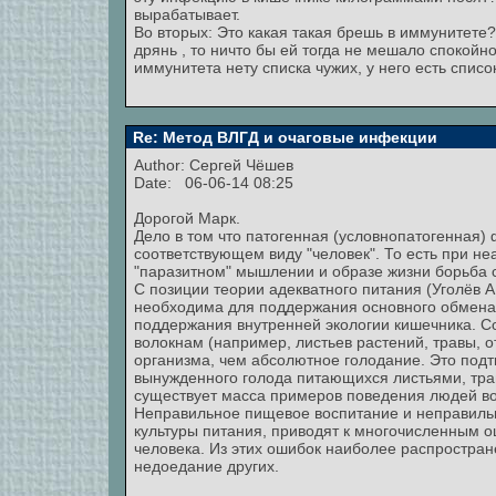
вырабатывает.
Во вторых: Это какая такая брешь в иммунитете
дрянь , то ничто бы ей тогда не мешало спокойн
иммунитета нету списка чужих, у него есть списо
Re: Метод ВЛГД и очаговые инфекции
Author:
Сергей Чёшев
Date: 06-06-14 08:25
Дорогой Марк.
Дело в том что патогенная (условнопатогенная)
соответствующем виду "человек". То есть при не
"паразитном" мышлении и образе жизни борьба 
С позиции теории адекватного питания (Уголёв 
необходима для поддержания основного обмена,
поддержания внутренней экологии кишечника. С
волокнам (например, листьев растений, травы, о
организма, чем абсолютное голодание. Это под
вынужденного голода питающихся листьями, тра
существует масса примеров поведения людей во 
Неправильное пищевое воспитание и неправильн
культуры питания, приводят к многочисленным 
человека. Из этих ошибок наиболее распростран
недоедание других.