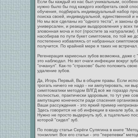
Если бы каждый из нас был уникальным, особенн
нужно было бы под каждого изобретать свой спо
обучения, подбирать индивидуальный набор прод
поиска своей, индивидуальной, единственной и 
Но мы все сделаны из "одного теста", и законы
универсален, и реакции выздоровления у всех ти
зловонная моча и пот (простите за натурализм). 
насобирав по пути букет симптомов, по той же 
постепенно избавляясь от набранных симптомов),
получится. По крайней мере я таких не встречал
Регенерация кариесных зубов возможна, даже с
это наблюдал. Но вот очаги инфекции вокруг зуба
"очканул". Как-то "страхово" было положить свою
удаление зубов.
Да, Игорь Первый, Вы в общем правы. Если испо
трогать ничего не надо - ни ампутировать, ни вы
симптоматики методом ВЛГД всё же гораздо луч
полностью, практически здоровым, то тут уже со
ампутацию конечности ради спасения организма
Ваши рассуждения - это яркий пример непризнан
Здесь говорится не об инфекции в канале зуба,
Нужно не просто выдернуть зуб, а тщательно пос
которой "сидел" зуб.
По поводу статьи Серёги Сулягина в книге "Мето
тонзиллит. Все его статьи - это "перепевки" мет