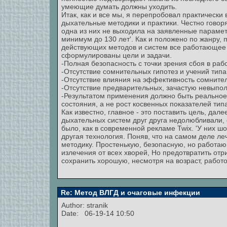
умеющие думать должны уходить.
Итак, как и все мы, я перепробовал практически 
дыхательные методики и практики. Честно говоря,
одна из них не выходила на заявленные параметр
минимум до 130 лет'. Как и положено по жанру, п
действующих методов и систем все работающее и
сформулированы цели и задачи.
-Полная безопасность с точки зрения сбоя в раб
-Отсутствие сомнительных гипотез и учений типа
-Отсутствие влияния на эффективность сомнитель
-Отсутствие предварительных, зачастую невыпол
-Результатом применения должно быть реальное 
состояния, а не рост косвенных показателей типа
Как известно, главное - это поставить цель, дале
дыхательных систем друг друга недолюбливали, с
было, как в современной рекламе Twix. 'У них шо
другая технология. Поняв, что на самом деле ле
методику. Простенькую, безопасную, но работаю
излечения от всех хворей, Но предотвратить о
сохранить хорошую, несмотря на возраст, работ
Re: Метод ВЛГД и очаговые инфекции
Author:
stranik
Date: 06-19-14 10:50