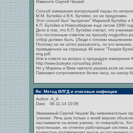
Извините Сергей Чешев!
Способ измерения контрольной паузы по непро
М.М. Бутейко и В.К. Бутейко, но не предложен.
Этот способ был "вытрясен" Мариной Бутейко и 
К.П. Бутейко в Новосибирске еще летом 1990 год
Дело в том, что К.П. Бутейко считал, что ученик
Его постоянным ответом на просьбу подробно ра
отбор должен быть. (Люди с плохим мышлением
Поэтому он не хотел разъяснять, по его мнению,
приведенное на странице 46 книги "Теория Бутейк
eng.pdf,
Или в ответе на вопрос о процедуре измерения 
http://www.buteyko.ru/rus/faq.shtml .
Но у Марины и Вики хватило разума если не поня
Павлович сопротивлялся более часа, но напор был
Re: Метод ВЛГД и очаговые инфекции
Author:
A_A
Date: 06-11-14 10:09
Уважаемый Сергей Чешев! Вы невнимательно про
'учении'. Речь шла только о моей версии объяс
настаиваете на моем учении, то пожалуйста. Хот
простенькая, но отлично работающая система, р
полностью подтверждает мысль из последнего со