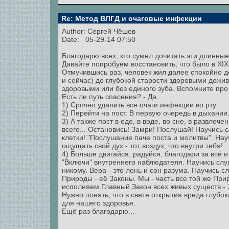
Re: Метод ВЛГД и очаговые инфекции
Author:
Сергей Чёшев
Date: 05-29-14 07:50
Благодарю всех, кто сумел дочитать эти длинны
Давайте попробуем восстановить, что было в ХIХ
Отмучившись раз, человек жил далее спокойно д
и сейчас) до глубокой старости здоровыми дожив
здоровыми или без единого зуба. Вспомните про
Есть ли путь спасения? - Да.
1) Срочно удалить все очаги инфекции во рту.
2) Перейти на пост. В первую очередь в дыхании. 
3) А также пост в еде, в воде, во сне, в развлеч
всего... Остановись! Замри! Послушай! Научись с
клетки! "Послушание паче поста и молитвы". На
ощущать свой дух - тот воздух, что внутри тебя!
4) Больше двигайся, радуйся, благодари за всё и
"Включи" внутреннего наблюдателя. Научись слуш
никому. Вера - это лень и сон разума. Научись
Природы - её Законы. Мы - часть все той же Пр
исполняем Главный Закон всех живых существ - 
Нужно понять, что в свете открытия вреда глубок
для нашего здоровья.
Ещё раз благодарю...