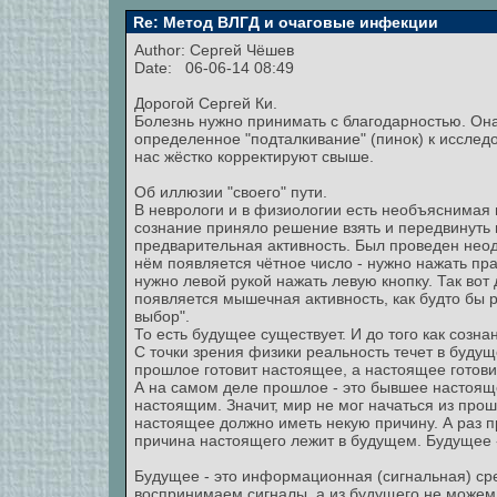
Re: Метод ВЛГД и очаговые инфекции
Author:
Сергей Чёшев
Date: 06-06-14 08:49
Дорогой Сергей Ки.
Болезнь нужно принимать с благодарностью. Она
определенное "подталкивание" (пинок) к исслед
нас жёстко корректируют свыше.
Об иллюзии "своего" пути.
В неврологи и в физиологии есть необъяснимая 
сознание приняло решение взять и передвинуть 
предварительная активность. Был проведен неод
нём появляется чётное число - нужно нажать пра
нужно левой рукой нажать левую кнопку. Так вот
появляется мышечная активность, как будто бы р
выбор".
То есть будущее существует. И до того как созн
С точки зрения физики реальность течет в буду
прошлое готовит настоящее, а настоящее готови
А на самом деле прошлое - это бывшее настоящее
настоящим. Значит, мир не мог начаться из прош
настоящее должно иметь некую причину. А раз п
причина настоящего лежит в будущем. Будущее -
Будущее - это информационная (сигнальная) сре
воспринимаем сигналы, а из будущего не можем 