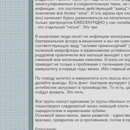
закапсулированных в соединительную ткань, ни л
инфекции - это постоянно действующий "завод" 
поколение всё более "злое". И эта зараза при 
зон) начинает бурно размножаться на питательн
только эритроцитов ЕЖЕСЕКУНДНО у нас погибае
- это отдельная "песня". Это три.
В кишечнике люди носят не инфекцию килограмм
бактериальная флора в кишечнике и мы им нужны
соответствующую виду "человек прямоходячий" (
полезной микрофлоры и размножение условнопат
роддомов практически все малыши выходят с кул
глюкозой или молочными смесями. И мать не ко
приводит не только к проблемам с пеленками (х
иммунитету в первые годы жизни. Ибо главный и
По поводу антител и иммунитета есть масса иссл
делайте выводы. Есть факт: бактерии мутируют (
антибиотик запускают в производство. То есть, ц
пойдут воевать. Это пять.
Все трупы пахнут одинаково (и трупы обычных чл
тошнотворно сладковатый запах гниющий плоти от
парадонтозом и кариесными зубами.
Основной закон жизни, закон развития - единств
врагами, превратим их в противников, потом в пр
Благодарю.