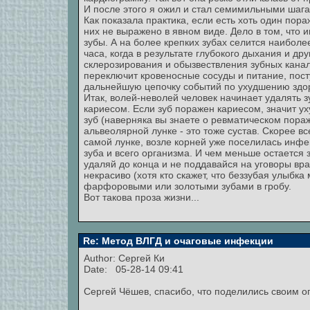
И после этого я ожил и стал семимильными шагам
Как показала практика, если есть хоть один пора
них не выражено в явном виде. Дело в том, чт
зубы. А на более крепких зубах селится наиболее
часа, когда в результате глубокого дыхания и др
склерозирования и обызвествления зубных канал
переключит кровеносные сосуды и питание, посту
дальнейшую цепочку событий по ухудшению здор
Итак, волей-неволей человек начинает удалять з
кариесом. Если зуб поражен кариесом, значит ух
зуб (наверняка вы знаете о ревматическом пораж
альвеолярной лунке - это тоже сустав. Скорее все
самой лунке, возле корней уже поселилась инф
зуба и всего организма. И чем меньше остается з
удаляй до конца и не поддавайся на уговоры вра
некрасиво (хотя кто скажет, что беззубая улыбк
фарфоровыми или золотыми зубами в гробу.
Вот такова проза жизни...
Re: Метод ВЛГД и очаговые инфекции
Author:
Сергей Ки
Date: 05-28-14 09:41
Сергей Чёшев, спасибо, что поделились своим о