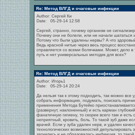
Re: Метод ВЛГД и очаговые инфекции
Author:
Сергей Ки
Date: 05-29-14 12:58
Сергей, странно, почему организм не сигнализир
Почему они не болели, или не начали шататься и
Потому что были удалены нервы? А что здоровый
Ведь красной нитью через весь процесс восстан
справляется со всеми болячками. Может, дело в 
путь и нет универсальных методик для всех?
Re: Метод ВЛГД и очаговые инфекции
Author:
Игорь1
Date: 05-29-14 20:24
Да нельзя так к этому подходить, так можно все у
собрать информацию, подумать, поискать причину
применения Метода Бутейко приостанавливается.
(развернут, наклоненный) и есть карман глубоки
фанатичную гигиену, то скорее всего там и есть 
неприятный, кровить, боль. То такой зуб даже 
врачей. Если у зуба удален нерв, и удален качест
технологических возможностей депульпировать зу
загнились и не образовалась инфекция, то такой