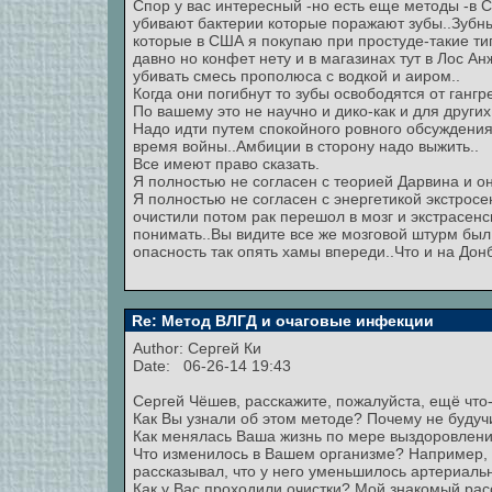
Спор у вас интересный -но есть еще методы -в
убивают бактерии которые поражают зубы..Зубн
которые в США я покупаю при простуде-такие т
давно но конфет нету и в магазинах тут в Лос А
убивать смесь прополюса с водкой и аиром..
Когда они погибнут то зубы освободятся от гангр
По вашему это не научно и дико-как и для других
Надо идти путем спокойного ровного обсуждения 
время войны..Амбиции в сторону надо выжить..
Все имеют право сказать.
Я полностью не согласен с теорией Дарвина и он
Я полностью не согласен с энергетикой экстросе
очистили потом рак перешол в мозг и экстрасенс
понимать..Вы видите все же мозговой штурм был
опасность так опять хамы впереди..Что и на Донб
Re: Метод ВЛГД и очаговые инфекции
Author:
Сергей Ки
Date: 06-26-14 19:43
Сергей Чёшев, расскажите, пожалуйста, ещё что
Как Вы узнали об этом методе? Почему не буду
Как менялась Ваша жизнь по мере выздоровлен
Что изменилось в Вашем организме? Например, 
рассказывал, что у него уменьшилось артериаль
Как у Вас проходили очистки? Мой знакомый расс