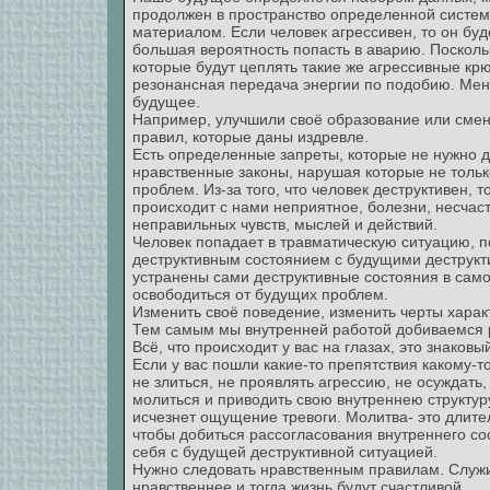
продолжен в пространство определенной систем
материалом. Если человек агрессивен, то он буд
большая вероятность попасть в аварию. Посколь
которые будут цеплять такие же агрессивные крю
резонансная передача энергии по подобию. Мен
будущее.
Например, улучшили своё образование или смен
правил, которые даны издревле.
Есть определенные запреты, которые не нужно д
нравственные законы, нарушая которые не только
проблем. Из-за того, что человек деструктивен, т
происходит с нами неприятное, болезни, несчаст
неправильных чувств, мыслей и действий.
Человек попадает в травматическую ситуацию, п
деструктивным состоянием с будущими деструкт
устранены сами деструктивные состояния в сам
освободиться от будущих проблем.
Изменить своё поведение, изменить черты харак
Тем самым мы внутренней работой добиваемся 
Всё, что происходит у вас на глазах, это знаков
Если у вас пошли какие-то препятствия какому-то
не злиться, не проявлять агрессию, не осуждать,
молиться и приводить свою внутреннею структуру
исчезнет ощущение тревоги. Молитва- это длите
чтобы добиться рассогласования внутреннего со
себя с будущей деструктивной ситуацией.
Нужно следовать нравственным правилам. Служит
нравственнее и тогда жизнь будут счастливой.