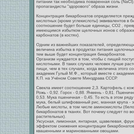
питании так необходима поваренная соль (NaCl),
пропагандисты "здорового" образа жизни.
Концентрация бикарбонатов определяется преж
кислотных (кроме углекислоты) эквивалентов в би
соотношение будет больше единицы, СО2 , превр
имеющимся избытком щелочных ионов с образов
карбонатов (в костях).
Одним из важнейших показателей, определяющих
величина избытка в продуктах питания щелочных
тем выше будет концентрация бикарбонатов.
Организм нуждается в том, чтобы с пищей пост
кислотными. В таких случаях человек лучше рас
пищи, чем в тех случаях, когда величина этого
академик Гулый М.Ф., который вместе с академ
К.П. на Учёном Совете Минздрава СССР.
Свекла имеет соотношение 2,3. Картофель с кожуро
Рожь - 0,92. Горох - 0,88. Ячмень - 0,81. Пшеничн
0,53. Мука пшеничная - 0,45. То есть в этом ря
мука, белый шлифованный рис, манная крупа - э
Любые кислоты, в том числе аминокислоты (бел
бикарбонатов в тканях. Вот почему следует по в
растительных).
Уксусная, лимонная, янтарная, щавелевая, фрук
эффектом снижения концентрации бикарбонатов в
квашенными и маринованными овощами.