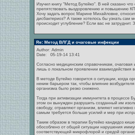
Изучил книгу "Метод Бутейко". В ней сказано что
препятствовать выздоровлению и повышению КП
Хочу задать вопрос Марине Михайловне, относи
дисбактериоз? А также хотелось бы узнать сам 
происходит углубление? Если вас не затруднит. 
Re: Метод ВЛГД и очаговые инфекции
Author:
Admin
Date: 05-19-14 13:41
Согласно медицинским справочникам, очаговая и
лишь о локальном проявлении взаимодействия в
В методе Бутейко говорится о ситуации, когда о
неким барьером так, чтобы влияние возбудителя
организма было резко снижено.
Тогда при активизации иммунитета в процессе Бу
этом он вынужден разрушить созданный им изол
свободу, отравляют организм, влияют негативно 
самым требуется больше усилий и мер при испр
Таким образом в терапии Бутейко кандидоз кише
обособлено от общей ситуации нарушения иммун
соответствующей микрофлорой и средой органи