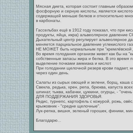
Мясная диета, которая состоит главным образо
фосфорную и серную кислоты, является кислот
содержащей меньше белков и относительно мног
в карбонаты.
Гассельбах ещё в 1912 году показал, что при к
продукты, яйца, икра) альвеолярное давление СО
Дыхательный центр регулирует альвеолярное дав
меняется парциальное давление углекислого газа
НЕ МОЖЕТ быть нормальным при "кремлёвской ди
Во время голодания организм живет как бы на "
собственные запасы жира и белка. В это время 
выделение почками аммиака и кислот.
При голодании щелочной резерв крови падает, н
через один день.
Салаты из сырых овощей и зелени, борщ, каша с
Свекла, редька, хрен, репа, брюква, капуста все
шпинат, тыква, кабачки, цуккини, огурцы, - "
ДЛЯ ПОДДЕРЖАНИЯ ЗДОРОВЬЯ.
Редис, турнепс, картофель с кожурой, рожь, овёс
крыжовник - "средне щелочные".
Лук-репка, вишня, зеленый горошек, финики, мин
Благодарю...