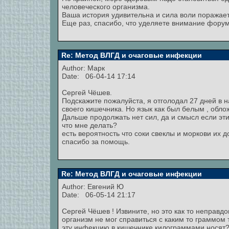
человеческого организма.
Ваша история удивительна и сила воли поражает
Еще раз, спасибо, что уделяете внимание фору
Re: Метод ВЛГД и очаговые инфекции
Author:
Марк
Date: 06-04-14 17:14
Сергей Чёшев.
Подскажите пожалуйста, я отголодал 27 дней в
своего кишечника. Но язык как был белым , обло
Дальше продолжать нет сил, да и смысл если эти
что мне делать?
есть вероятность что соки свеклы и моркови их 
спасибо за помощь.
Re: Метод ВЛГД и очаговые инфекции
Author:
Евгений Ю
Date: 06-05-14 21:17
Сергей Чёшев ! Извините, но это как то неправд
организм не мог справиться с каким то граммом 
эту инфекцию в кишечнике килограммами носят? П