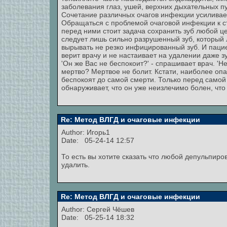
заболевания глаз, ушей, верхних дыхательных пу
Сочетание различных очагов инфекции усиливает
Обращаться с проблемой очаговой инфекции к ст
перед ними стоит задача сохранить зуб любой ц
следует лишь сильно разрушенный зуб, который 
вырывать не резко инфицированный зуб. И пацие
верит врачу и не настаивает на удалении даже з
'Он же Вас не беспокоит?' - спрашивает врач. 'Не
мертво? Мертвое не болит. Кстати, наиболее опа
беспокоят до самой смерти. Только перед сам
обнаруживает, что он уже неизлечимо болен, что 
Re: Метод ВЛГД и очаговые инфекции
Author:
Игорь1
Date: 05-24-14 12:57
То есть вы хотите сказать что любой депульпиро
удалить.
Re: Метод ВЛГД и очаговые инфекции
Author:
Сергей Чёшев
Date: 05-25-14 18:32