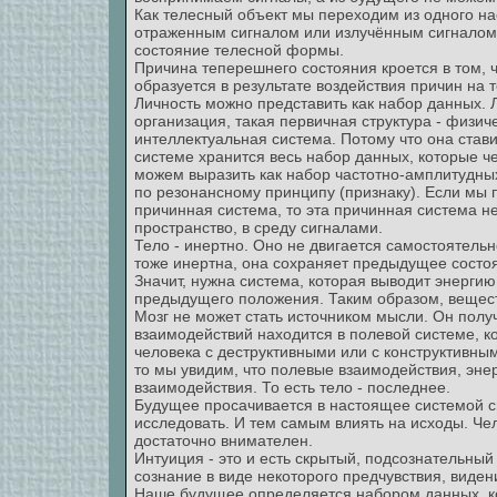
Как телесный объект мы переходим из одного на
отраженным сигналом или излучённым сигналом. 
состояние телесной формы.
Причина теперешнего состояния кроется в том, 
образуется в результате воздействия причин на
Личность можно представить как набор данных. Ли
организация, такая первичная структура - физич
интеллектуальная система. Потому что она стави
системе хранится весь набор данных, которые 
можем выразить как набор частотно-амплитудных
по резонансному принципу (признаку). Если мы 
причинная система, то эта причинная система не
пространство, в среду сигналами.
Тело - инертно. Оно не двигается самостоятельно
тоже инертна, она сохраняет предыдущее состо
Значит, нужна система, которая выводит энергию
предыдущего положения. Таким образом, вещест
Мозг не может стать источником мысли. Он пол
взаимодействий находится в полевой системе, к
человека с деструктивными или с конструктивны
то мы увидим, что полевые взаимодействия, эне
взаимодействия. То есть тело - последнее.
Будущее просачивается в настоящее системой с
исследовать. И тем самым влиять на исходы. Че
достаточно внимателен.
Интуиция - это и есть скрытый, подсознательный
сознание в виде некоторого предчувствия, виден
Наше будущее определяется набором данных, ко