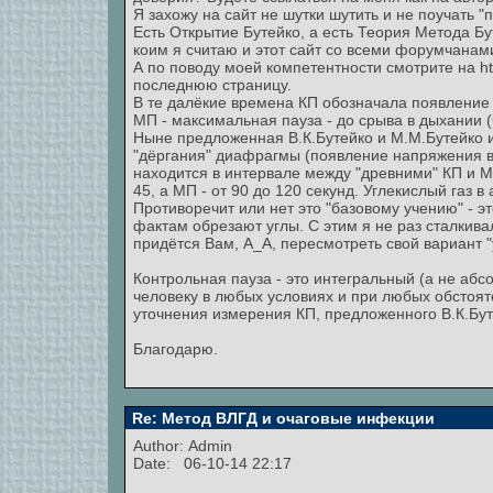
Я захожу на сайт не шутки шутить и не поучать "п
Есть Открытие Бутейко, а есть Теория Метода Бу
коим я считаю и этот сайт со всеми форумчанам
А по поводу моей компетентности смотрите на htt
последнюю страницу.
В те далёкие времена КП обозначала появление 
МП - максимальная пауза - до срыва в дыхании 
Ныне предложенная В.К.Бутейко и М.М.Бутейко 
"дёргания" диафрагмы (появление напряжения в
находится в интервале между "древними" КП и МП
45, а МП - от 90 до 120 секунд. Углекислый газ в
Противоречит или нет это "базовому учению" - э
фактам обрезают углы. С этим я не раз сталкива
придётся Вам, А_А, пересмотреть свой вариант "
Контрольная пауза - это интегральный (а не абс
человеку в любых условиях и при любых обстоя
уточнения измерения КП, предложенного В.К.Бут
Благодарю.
Re: Метод ВЛГД и очаговые инфекции
Author:
Admin
Date: 06-10-14 22:17