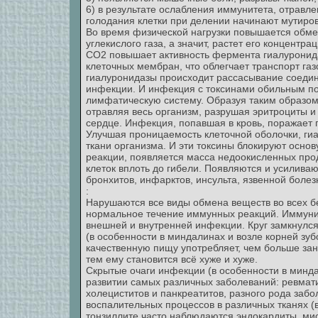
6) в результате ослабления иммунитета, отравле
голодания клетки при делении начинают мутирова
Во время физической нагрузки повышается обм
углекислого газа, а значит, растет его концентра
СО2 повышает активность фермента гиалуронида
клеточных мембран, что облегчает транспорт газ
гиалуронидазы происходит рассасывание соедин
инфекции. И инфекция с токсинами обильным пот
лимфатическую систему. Образуя таким образом 
отравляя весь организм, разрушая эритроциты и 
сердце. Инфекция, попавшая в кровь, поражает 
Улучшая проницаемость клеточной оболочки, гиа
ткани организма. И эти токсины блокируют осно
реакции, появляется масса недоокисленных прод
клеток вплоть до гибели. Появляются и усилива
бронхитов, инфарктов, инсульта, язвенной болез
:
Нарушаются все виды обмена веществ во всех бе
нормальное течение иммунных реакций. Иммунит
внешней и внутренней инфекции. Круг замкнулся
(в особенности в миндалинах и возле корней зу
качественную пищу употребляет, чем больше за
тем ему становится всё хуже и хуже.
Скрытые очаги инфекции (в особенности в минда
развитии самых различных заболеваний: ревмати
холециститов и панкреатитов, разного рода заб
воспалительных процессов в различных тканях (в
тонзиллите часто наблюдаются эндокардиты, ми