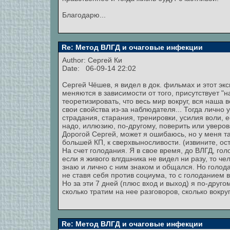
Благодарю...
Re: Метод ВЛГД и очаговые инфекции
Author:
Сергей Ки
Date: 06-09-14 22:02
Сергей Чёшев, я видел в док. фильмах и этот экс
меняются в зависимости от того, присутствует "
теоретизировать, что весь мир вокруг, вся наша
свои свойства из-за наблюдателя... Тогда лично 
страдания, старания, тренировки, усилия воли, е
надо, иллюзию, по-другому, поверить или уверова
Дорогой Сергей, может я ошибаюсь, но у меня та
большей КП, к сверхвыносливости. (извините, ос
На счет голодания. Я в свое время, до ВЛГД, гол
если я живого влгдшника не видел ни разу, то ч
знаю и лично с ним знаком и общался. Но голод
не ставя себя против социума, то с голоданием 
Но за эти 7 дней (плюс вход и выход) я по-друго
сколько тратим на нее разговоров, сколько вокруг 
Re: Метод ВЛГД и очаговые инфекции