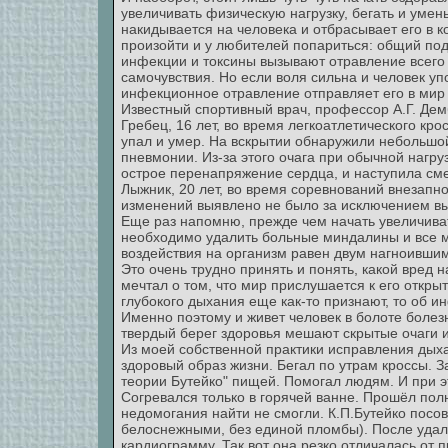
увеличивать физическую нагрузку, бегать и умен
накидывается на человека и отбрасывает его в 
произойти и у любителей попариться: общий по
инфекции и токсины вызывают отравление всего 
самочувствия. Но если воля сильна и человек уп
инфекционное отравление отправляет его в мир
Известный спортивный врач, профессор А.Г. Де
Гребец, 16 лет, во время легкоатлетического кро
упал и умер. На вскрытии обнаружили небольшой
пневмонии. Из-за этого очага при обычной нагруз
острое перенапряжение сердца, и наступила сме
Лыжник, 20 лет, во время соревнований внезапно
изменений выявлено не было за исключением вы
Еще раз напомню, прежде чем начать увеличива
необходимо удалить больные миндалины и все мё
воздействия на организм равен двум нагноивши
Это очень трудно принять и понять, какой вред 
мечтал о том, что мир прислушается к его откры
глубокого дыхания еще как-то признают, то об ин
Именно поэтому и живет человек в болоте болезн
твердый берег здоровья мешают скрытые очаги 
Из моей собственной практики исправления дыха
здоровый образ жизни. Бегал по утрам кроссы. З
теории Бутейко" пищей. Помогал людям. И при 
Согревался только в горячей ванне. Прошёл пол
недомогания найти не смогли. К.П.Бутейко посо
белоснежными, без единой пломбы). После удал
кардиограмму. Так вот она резко отличалась от