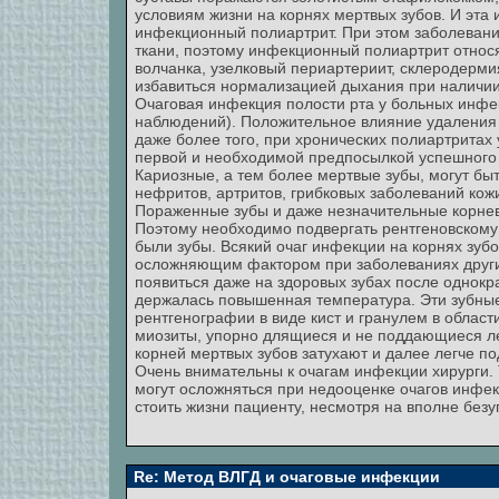
условиям жизни на корнях мертвых зубов. И эта
инфекционный полиартрит. При этом заболеван
ткани, поэтому инфекционный полиартрит относя
волчанка, узелковый периартериит, склеродерми
избавиться нормализацией дыхания при наличии
Очаговая инфекция полости рта у больных инфе
наблюдений). Положительное влияние удаления 
даже более того, при хронических полиартритах
первой и необходимой предпосылкой успешного
Кариозные, а тем более мертвые зубы, могут б
нефритов, артритов, грибковых заболеваний кож
Пораженные зубы и даже незначительные корне
Поэтому необходимо подвергать рентгеновскому 
были зубы. Всякий очаг инфекции на корнях зубо
осложняющим фактором при заболеваниях других 
появиться даже на здоровых зубах после однокр
держалась повышенная температура. Эти зубные 
рентгенографии в виде кист и гранулем в област
миозиты, упорно длящиеся и не поддающиеся ле
корней мертвых зубов затухают и далее легче п
Очень внимательны к очагам инфекции хирурги. 
могут осложняться при недооценке очагов инфек
стоить жизни пациенту, несмотря на вполне бе
Re: Метод ВЛГД и очаговые инфекции