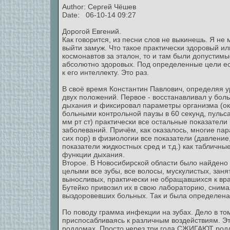
Author:
Сергей Чёшев
Date: 06-10-14 09:27
Дорогой Евгений.
Как говорится, из песни слов не выкинешь. Я не
выйти замуж. Что такое практически здоровый и
космонавтов за эталон, то и там были допустимы
абсолютно здоровых. Под определенные цели ест
к его интеллекту. Это раз.
В своё время Константин Павлович, определяя ур
двух положений. Первое - восстанавливал у бол
дыхания и фиксировал параметры организма (око
больными контрольной паузы в 60 секунд, пульса
мм рт ст) практически все остальные показател
заболеваний. Причём, как оказалось, многие пар
сих пор) в физиологии все показатели (давление
показатели жидкостных сред и т.д.) как табличн
функции дыхания.
Второе. В Новосибирской области было найдено
целыми все зубы, все волосы, мускулистых, зан
выносливых, практически не обращавшихся к врача
Бутейко привозил их в свою лабораторию, снимал
выздоровевших больных. Так и была определена 
По поводу грамма инфекции на зубах. Дело в то
приспосабливаясь к различным воздействиям. Эт
роддомах. Просто через три года СЖИГАЮТ родд