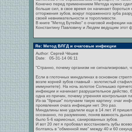
Конечно перед применением Метода нужно сделат
больше сил, в свое время он начинает бороться 
отторжения зубов, вокруг пораженного зуба разру
своей невнимательности и торопливости.
В книге "Метод Бутейко" о очаговой инфекции на
Константину Павловичу и Людям ведущим этот ф
Re: Метод ВЛГД и очаговые инфекции
Author:
Сергей Чёшев
Date: 05-31-14 06:11
"Странно, почему организм не сигнализировал, ч
Если в глоточных миндалинах в основном стрепто
возле корней зубов главный - золотистый стафил
иммунитете). На ночь золотое Солнышко прячется
инфекции и начинает разрушительное действо, 
одна из причин, почему утренняя контрольная п
Из-за "бреши" получаем такую картину: очаг инф
проявления очага инфекции нет. Это раз.
Миндалины мне удалили еще в 14 лет. И пришел к
осознанно, по разумению, поняв важность дыхан
было 5-6 кариесных, санированных зубов.
И вот 20 лет я пробовал восстановить зубы все
болтаясь в "обменной яме" между 40 и 60 секун