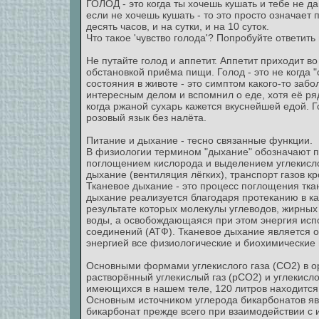
ГОЛОД - это когда ты хочешь кушать и тебе не д
если не хочешь кушать - то это просто означает 
десять часов, и на сутки, и на 10 суток.
Что такое 'чувство голода'? Попробуйте ответить
Не путайте голод и аппетит. Аппетит приходит в
обстановкой приёма пищи. Голод - это не когда 
состояния в животе - это симптом какого-то забол
интересным делом и вспомнил о еде, хотя её рядо
когда ржаной сухарь кажется вкуснейшей едой. Го
розовый язык без налёта.
Питание и дыхание - тесно связанные функции.
В физиологии термином "дыхание" обозначают п
поглощением кислорода и выделением углекисло
дыхание (вентиляция лёгких), транспорт газов к
Тканевое дыхание - это процесс поглощения тка
дыхание реализуется благодаря протеканию в ка
результате которых молекулы углеводов, жирных
воды, а освобождающаяся при этом энергия испо
соединений (АТФ). Тканевое дыхание является 
энергией все физиологические и биохимические
Основными формами углекислого газа (СО2) в о
растворённый углекислый газ (рСО2) и углекисло
имеющихся в нашем теле, 120 литров находится 
Основным источником углерода бикарбонатов яв
бикарбонат прежде всего при взаимодействии с 