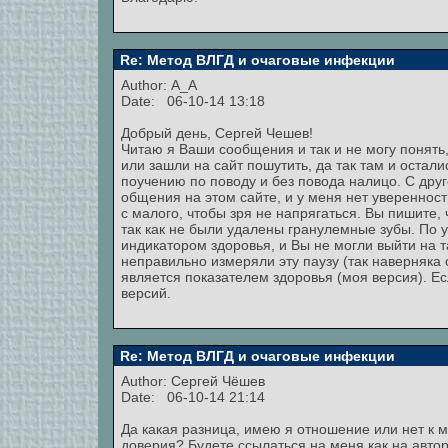
Re: Метод ВЛГД и очаговые инфекции
Author:
A_A
Date: 06-10-14 13:18
Добрый день, Сергей Чешев!
Читаю я Ваши сообщения и так и не могу понять
или зашли на сайт пошутить, да так там и остали
поучению по поводу и без повода налицо. С друг
общения на этом сайте, и у меня нет увереннос
с малого, чтобы зря не напрягаться. Вы пишите, ч
так как не были удалены гранулемные зубы. По 
индикатором здоровья, и Вы не могли выйти на т
неправильно измеряли эту паузу (так наверняка
является показателем здоровья (моя версия). Ес
версий.
Re: Метод ВЛГД и очаговые инфекции
Author:
Сергей Чёшев
Date: 06-10-14 21:14
Да какая разница, имею я отношение или нет к м
доверия? Будете ссылаться на меня как на авто