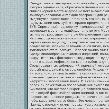
Следует тщательно проверить свои зубы, даже есл
которых удален нерв, образуются гнойные мешоч
снимок корней мертвых зубов не показывает очаг
закапсулированная инфекция прозрачны для рент
выдвинулся, расшатался, оголилась его шейка, 
надкусывании этим зубом твердого предмета, а т
ЗУБ. Спрятанный под коронку, изолированный зуб
мертвецам место на кладбище, а не во рту. Мертв
выгнивает, разрушая при этом близлежащие ткан
Человек с хроническим тонзиллитом, пародонтоз
серому цвету лица (будто мертвец встал из моги
сладковатым запахом разложившейся плоти, исто
золотистого стафилококка. Человек заживо гниет.
Среди многообразных очаговых инфекций, пони
разрушительных факторов и создающих почву дл
стоит очаговая инфекция на корнях зубов, а для 
Среди различных заболеваний, причиной которы
острый диффузный гломерулонефрит. Академик Е.
интерна Константина Бутейко) в своих многочис
очаговая стрептококковая и стафилококковая ин
нефритов - заболеваний почек. И в своей клини
болезней почек только после удаления очагов ин
Считается, что очаговая инфекция является при
что в острой фазе заболевания ангиной, а также
появляются признаки раздражения почечной тка
небольшое количество белка. Это четкие проявл
Наряду с ревматическим поражением суставов г
суставы поражаются золотистым стафилококком