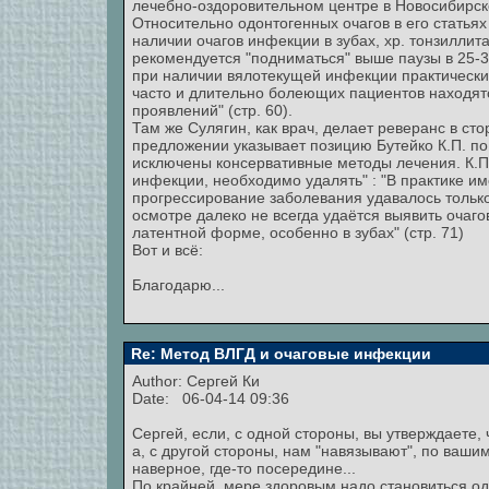
лечебно-оздоровительном центре в Новосибирск
Относительно одонтогенных очагов в его статья
наличии очагов инфекции в зубах, хр. тонзиллит
рекомендуется "подниматься" выше паузы в 25-30
при наличии вялотекущей инфекции практически
часто и длительно болеющих пациентов находятс
проявлений" (стр. 60).
Там же Сулягин, как врач, делает реверанс в ст
предложении указывает позицию Бутейко К.П. по
исключены консервативные методы лечения. К.П. 
инфекции, необходимо удалять" : "В практике им
прогрессирование заболевания удавалось только 
осмотре далеко не всегда удаётся выявить очаго
латентной форме, особенно в зубах" (стр. 71)
Вот и всё:
Благодарю...
Re: Метод ВЛГД и очаговые инфекции
Author:
Сергей Ки
Date: 06-04-14 09:36
Сергей, если, с одной стороны, вы утверждаете, 
а, с другой стороны, нам "навязывают", по вашим
наверное, где-то посередине...
По крайней, мере здоровым надо становиться од