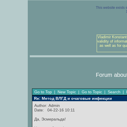
This website exists 
Vladimir Konstant
validity of inform
as well as for q
Forum about
Go to Top
|
New Topic
|
Go to Topic
|
Search
|
Re: Метод ВЛГД и очаговые инфекции
Author:
Admin
Date: 04-22-16 10:11
Да, Эсмеральда!