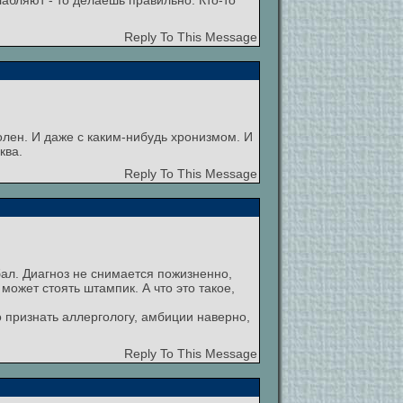
абляют - то делаешь правильно. Кто-то
Reply To This Message
болен. И даже с каким-нибудь хронизмом. И
ква.
Reply To This Message
бал. Диагноз не снимается пожизненно,
 может стоять штампик. А что это такое,
о признать аллергологу, амбиции наверно,
Reply To This Message