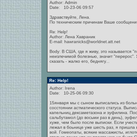
Author:
Admin
Date: 10-23-06 09:57
Здравствуйте, Лена.
По техническим причинам Ваше сообщени 
Re: Help!
Author: Лена Хавраник
E-mail: hawranicks@worldnet.att.net
Body: В США, где я живу, это называется "п
неизлечимой болезнью, значит "перерос". 
сказать - жалко его, беднягу...
Re: Help!
Author: Irena
Date: 10-25-06 09:30
15января мы с сыном выписались из больн
сосстоянии астматического статуса. Выпис
капельниц дексаметазона и эуфилина. По
сальбутамол (до восьми раз в день), эуфе
хуже, чем было после выписки. Если учесть
лежал в боьнице уже шесть раз, я пришла в
вой. Гомеопаты, всякие массажисты, игло