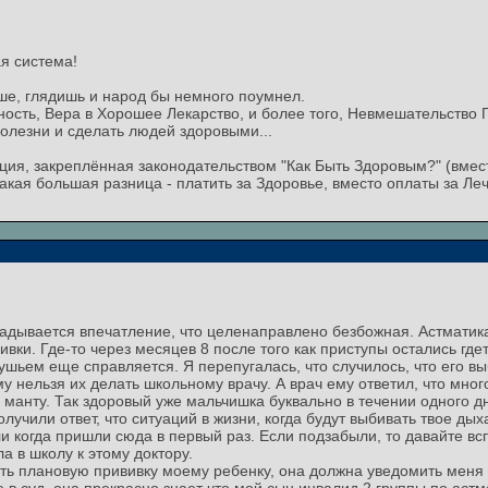
ая система!
аше, глядишь и народ бы немного поумнел.
ть, Вера в Хорошее Лекарство, и более того, Невмешательство 
олезни и сделать людей здоровыми...
ция, закреплённая законодательством "Как Быть Здоровым?" (вмес
какая большая разница - платить за Здоровье, вместо оплаты за Ле
ладывается впечатление, что целенаправлено безбожная. Астматик
вки. Где-то через месяцев 8 после того как приступы остались где
душьем еще справляется. Я перепугалась, что случилось, что его в
у нельзя их делать школьному врачу. А врач ему ответил, что много
ю манту. Так здоровый уже мальчишка буквально в течении одного 
олучили ответ, что ситуаций в жизни, когда будут выбивать твое д
и когда пришли сюда в первый раз. Если подзабыли, то давайте в
 в школу к этому доктору.
ть плановую прививку моему ребенку, она должна уведомить меня 