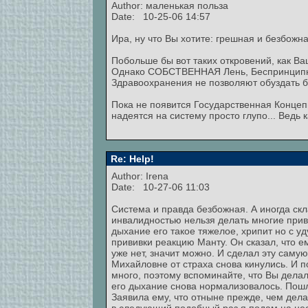
Author: маленькая польза
Date: 10-25-06 14:57
Ира, ну что Вы хотите: грешная и безбожн
Побольше бы вот таких откровений, как В
Однако СОБСТВЕННАЯ Лень, Беспринципнос
Здравоохранения не позволяют обуздать б
Пока не появится Государственная Концеп
надеятся на систему просто глупо... Ведь 
Re: Help!
Author: Irena
Date: 10-27-06 11:03
Система и правда безбожная. А иногда ск
инвалидностью нельзя делать многие приви
дыхание его такое тяжелое, хрипит но с у
прививки реакцию Манту. Он сказал, что ем
уже нет, значит можно. И сделал эту саму
Михайловне от страха снова кинулись. И п
много, поэтому вспоминайте, что Вы делал
его дыхание снова нормализовалось. Пошла
Заявила ему, что отныне прежде, чем дела