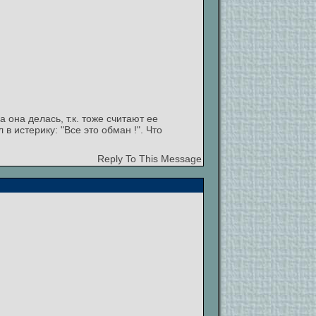
а она делась, т.к. тоже считают ее
 истерику: "Все это обман !". Что
Reply To This Message