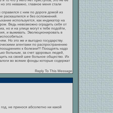
и то что у него нет приступов, это не ее
 но это неважно, главное меня стали
н справился с ним по дороге домой из
 не раскашлился и без осложнений.
ыхание используется, как индикатор на
ром. Ведь невозможно оградить себя от
, но и на улице могут к тебе подойти,
ния, и выживать. Эволюционировать в
риспособиться.
ям. Но это же и выгодно государству.
ерческими агентами по распространению
 поощрениях к болезни!!! Поощрять надо
ько больным, за счет здоровых людей,
ащить на своей шее больное общество. Их
 налоги во всякие фонды которые содержат
Reply To This Message
 год, не принося абсолютно ни какой