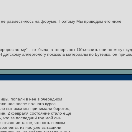
не разместилось на форуме. Поэтому Мы приводим его ниже.
ерерос астму" - т.е. была, а теперь нет. Объяснить они не могут, куд
Я детскому аллергологу показала материалы по Бутейко, он пришел в
ицы, попали в нее в очередном
али нас после полного курса
сле выписки мы принимали беротек,
лин. 2 февраля состояние стало еще
, что за последний год мой сын
 отчаяние такое, что хоть волком
терапевты, из нас уже вытащили