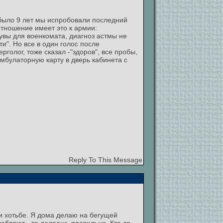
у было 9 лет мы испробовали последний
отношение имеет это к армии:
 увы для военкомата, диагноз астмы не
и". Но все в один голос после
голог, тоже сказал -"здоров", все пробы,
амбулаторную карту в дверь кабинета с
Reply To This Message
и хотьбе. Я дома делаю на бегущей