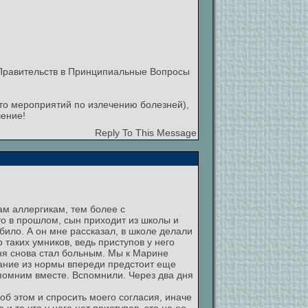
Правительств в Принципиальные Вопросы
то мероприятий по излечению болезней),
чение!
Reply To This Message
ам аллергикам, тем более с
то в прошлом, сын приходит из школы и
ыбило. А он мне рассказал, в школе делали
 таких умников, ведь приступов у него
дня снова стал больным. Мы к Марине
ыхание из нормы впереди предстоит еще
спомним вместе. Вспомнили. Через два дня
об этом и спросить моего согласия, иначе