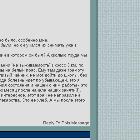
но было, особенно мне.
ыли, но он учился их снимать уже в
нии в котором он был? А сколько труда мы
нии "на выживаемость" ( кросс 3 км. по
вы на белый пояс. Ему там даже грамоту
ливый чайник, не мог дойти до школы, без
 года болезнь идет по убывающей, это я
ния состояния и нашей с ним работы - это
ез месяц после начала наших занятий).
интересное, этот врач не направил ни
екарства. Это ее хлеб. А мы после этого
Reply To This Message