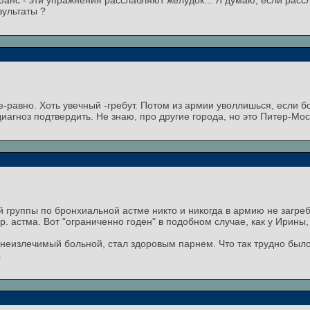
анс - эти упражнения расслабляют желудок... Я думаю, если рассл
зультаты ?
се-равно. Хоть увечный -гребут. Потом из армии уволлишься, если 
иагноз подтвердить. Не знаю, про другие города, но это Питер-Мос
й группы по бронхиальной астме никто и никогда в армию не загре
р. астма. Вот "ограниченно годен" в подобном случае, как у Ирины,
ик неизлечимый больной, стал здоровым парнем. Что так трудно был
.