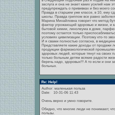
в следующий подобный раз я подам на нее в
заслуга и она не знает каких усилий нам 
предупреждать о прививках и без моего со
Правда в старшем уже классе, в 10, ему сд
школы. Правда гриппом все равно заболел,
Марина Михайловна говорит что метод буте
фактор угрожающий здоровью и жизни, и к
бытовой химии, линолеума в доме, парфюме
поэтому остается только приспосабливать
условиях цивилизации. Поэтому кто-то эво
И я свами полностью согласна, в медицине
Представляете какие доходы от продажи 
продукции фармакологической промышленно
здоровых людей, которые тянут на своих п
только больным детям всякие радости жиз
беречь надо, здоровых!!! А то если и они 
больных.
Re: Help!
Author: маленькая польза
Date: 10-31-06 11:43
Очень верно и умно говорите.
Обидно, что многие люди не понимают, что
пользы.