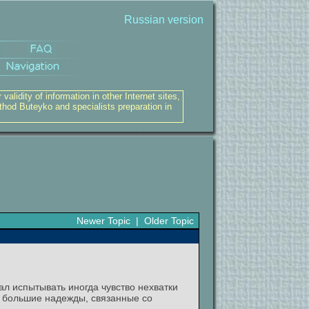
Russian version
alidity of information in other Internet sites,
thod Buteyko and specialists preparation in
Newer Topic
|
Older Topic
ал испытывать иногда чувство нехватки
ли большие надежды, связанные со