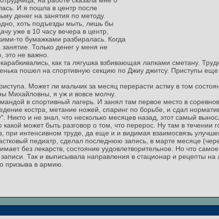
Сотрудница, на работе сказала мне о
лась. И я пошла в центр после
зьму денег на занятия по методу.
дно, хоть подъезды мыть, лишь бы
чу уже в 10 часу вечера в центр,
кими-то бумажками разбиралась. Когда
 занятие. Только денег у меня не
, это не важно.
ыкарабкивались, как та лягушка взбивающая лапками сметану. Труд
нька пошел на спортивную секцию по Джиу джитсу. Приступы еще б
приступа. Может ли мальчик за месяц перерасти астму в том состоя
ны Михайловны, я уж и вовсе молчу.
мандой в спортивный лагерь. И занял там первое место в соревнова
едение костра, метание ножей, спаринг по борьбе, и сдал нормати
". Никто и не знал, что несколько месяцев назад, этот самый вынос
то какой может быть разговор о том, что перерос. Ну там в течении
, при интенсивном труде, да еще и и видимая взаимосвязь улучше
частковый педиатр, сделал последнюю запись, в марте месяце (чер
мает без лекарств, состояние уудовлетворительное. Но что самое 
 записи. Так и выписывала направления в стационар и рецепты на л
го призыва в армию.