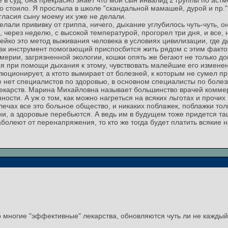
 суд, она прекрасно знает что мой сын инвалид 2 группы по астме 
это стоило. Я прослыла в школе "скандальной мамашей, дурой и пр."
гласия сыну моему их уже не делали.
елали прививку от гриппа, ничего, дыхание углубилось чуть-чуть, о
 через неделю, с высокой температурой, прогорел три дня, и все,
йко это метод выживания человека в условиях цивилизации, где д
ак инструмент помогающий приспосбится жить рядом с этим факто
рии, загрязненной экологии, кошки опять же бегают не только дома
ся при помощи дыхания к этому, чувствовать малейшие его измене
люционирует, а ктото вымирает от болезней, к которым не сумел п
 нет специалистов по здоровью, в основном специалисты по болезн
лекарств. Марина Михайловна называет большинство врачей комм
сти. А уж о том, как можно нагреться на всяких льготах и прочих
лечах все это больное общество, и никаких поблажек, поблажки тол
ни, а здоровые перебьются. А ведь им в будущем тоже придется т
заболеют от перенапряжения, то кто же тогда будет платить всякие
 многие "эффективные" лекарства, обновляются чуть ли не каждый