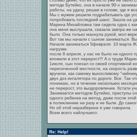
столько денег, что их просто уже не было.
методе Бутейко, она в начале 90-х занима
работы, на удачу, решая в голове, где я во
Мы с мужем решили подрабатывать где уго
попробовать последний шанс. Зашла на уда
Марина Михайловна там сидела одна с ка
она меня выслушала, сказала завтра же на
было. Она только махнула рукой, мол верю
Вот так мы начали с сыном заниматься. В
Начали заниматься 5февраля. 10 марта Же
нагрузке.
после 8 апреля, у нас не было ни одного 
вложили в этот перерост!!! А о труде Мари
1июля, сын поехал со своей спортивной ко
пересеченной местности, на скорость разв
вручили, как самому выносливому "чайнику
двух доз ингалятора по дороге. Все. Так ч
понимаю, но в течении нескольких месяцев
не перерост, это выздоровление. Кстати у
Занимается методом Бутейко, приступы сни
одного ребенка на метод, даже после этой
в поликлинике ни разу и не были. До само
Но об этой неразберихе я уже говорила.
Всем всего найлучшего.
Re: Help!