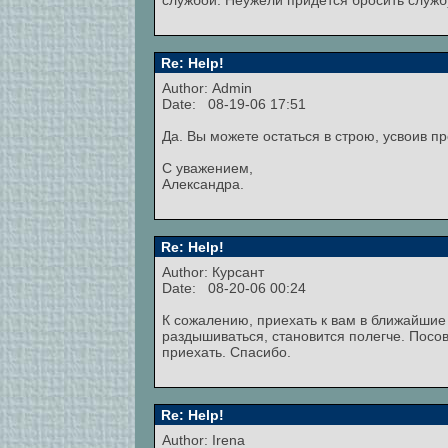
службой. Неужели придется бросить служб
Re: Help!
Author:
Admin
Date: 08-19-06 17:51
Да. Вы можете остаться в строю, усвоив п
С уважением,
Александра.
Re: Help!
Author: Курсант
Date: 08-20-06 00:24
К сожалению, приехать к вам в ближайшие
раздышиваться, становится полегче. Посов
приехать. Спасибо.
Re: Help!
Author:
Irena