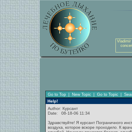
Vladimir
concer
Go to Top
|
New Topic
|
Go to Topic
|
Sea
Help!
Author: Курсант
Date: 08-18-06 11:34
Здравствуйте! Я курсант Пограничного инс
воздуха, которое вскоре проходило. К вра