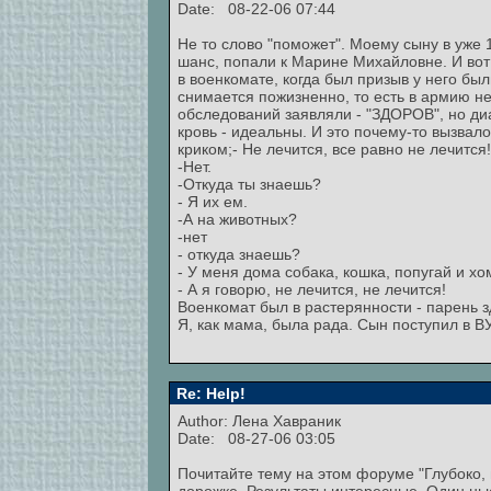
Date: 08-22-06 07:44
Не то слово "поможет". Моему сыну в уже 
шанс, попали к Марине Михайловне. И вот 
в военкомате, когда был призыв у него был
снимается пожизненно, то есть в армию не
обследований заявляли - "ЗДОРОВ", но диаг
кровь - идеальны. И это почему-то вызвал
криком;- Не лечится, все равно не лечится
-Нет.
-Откуда ты знаешь?
- Я их ем.
-А на животных?
-нет
- откуда знаешь?
- У меня дома собака, кошка, попугай и хо
- А я говорю, не лечится, не лечится!
Военкомат был в растерянности - парень з
Я, как мама, была рада. Сын поступил в ВУ
Re: Help!
Author:
Лена Хавраник
Date: 08-27-06 03:05
Почитайте тему на этом форуме "Глубоко,