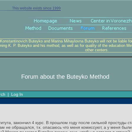
This website exists since 1999
 Konstantinovich Buteyko and Marina Mihaylovna Buteyko will not be liable for v
ning K. P. Buteyko and his method, as well as for quality of the education Me
other centers.
Forum about the Buteyko Method
rch
|
Log In
титута, закончил 4 курс. В прошлом году после сильной простуды ст
чам не обращался, т.к. опасаюсь что меня комиссуют, а у меня бы