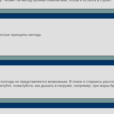
у? Может ли метод Бутейко помочь мне, чтобы я остался в строю?
ростые принципы метода.
 полгода не представляется возможным. В покое я стараюсь рассл
етуйте, пожалуйста, как дышать в нагрузке, например, при марш-б