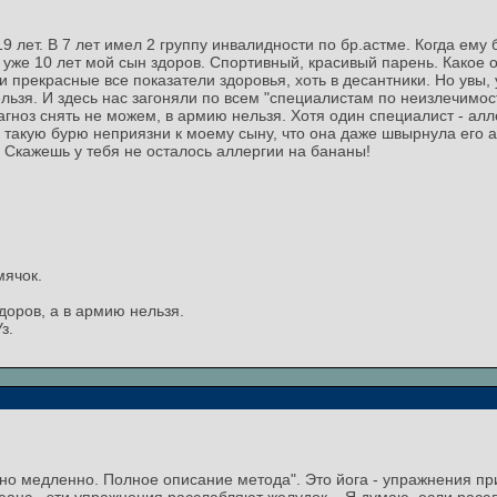
19 лет. В 7 лет имел 2 группу инвалидности по бр.астме. Когда ем
уже 10 лет мой сын здоров. Спортивный, красивый парень. Какое 
и прекрасные все показатели здоровья, хоть в десантники. Но увы,
льзя. И здесь нас загоняли по всем "специалистам по неизлечимост
ноз снять не можем, в армию нельзя. Хотя один специалист - аллер
о такую бурю неприязни к моему сыну, что она даже швырнула его 
! Скажешь у тебя не осталось аллергии на бананы!
мячок.
доров, а в армию нельзя.
з.
 но медленно. Полное описание метода". Это йога - упражнения пр