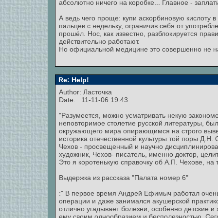
абсолютно ничего на коробке... Главное - заплат
А ведь чего проще: купи аскорбиновую кислоту 
пальцев с недельку, ограничив себя от употребл
прошёл. Нос, как известно, разблокируется прав
действительно работают.
Но официальной медицине это совершенно не н
Re: Help!
Author: Ласточка
Date: 11-11-06 19:43
"Разумеется, можно усматривать некую закономе
неповторимое столетие русской литературы, был
окружающего мира опирающимся на строго вывер
историка отечественной культуры той поры Д.Н. О
Чехов - просвещенный и научно дисциплинирова
художник, Чехов- писатель, именно доктор, цели
Это я коротенькую справочку об А.П. Чехове, на т
Выдержка из рассказа "Палата номер 6"
:" В первое время Андрей Ефимыч работал очень
операции и даже занимался акушерской практико
отлично угадывает болезни, особенно детские и
ему своим однообразием и бесполезностью. Сего