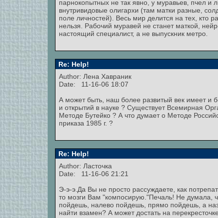
парнокопытных не так явно, у муравьев, пчел и л
внутривидовые олигархи (там матки разные, сол
поле личностей). Весь мир делится на тех, кто ра
нельзя. Рабочий муравей не станет маткой, нейр
настоящий специалист, а не выпускник метро.
Re: Help!
Author:
Лена Хавраник
Date: 11-16-06 18:07
А может быть, наш более развитый век имеет и 
и открытий в науке ? Существует Всемирная Орг
Методе Бутейко ? А что думает о Методе Россий
приказа 1985 г. ?
Re: Help!
Author: Ласточка
Date: 11-16-06 21:21
Э-э-э.Да Вы не просто рассуждаете, как потрепа
то мозги Вам "компосирую."Печаль! Не думала, ч
пойдешь, налево пойдешь, прямо пойдешь, а наза
найти взамен? А может достать на перекресточке