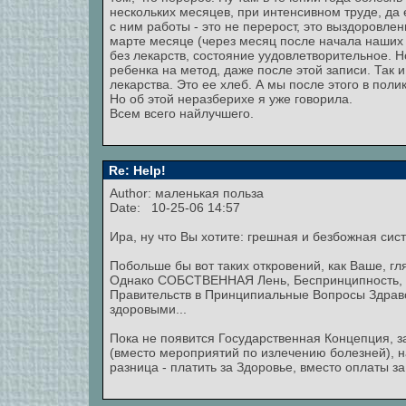
нескольких месяцев, при интенсивном труде, да
с ним работы - это не перерост, это выздоровле
марте месяце (через месяц после начала наших 
без лекарств, состояние уудовлетворительное. Н
ребенка на метод, даже после этой записи. Так
лекарства. Это ее хлеб. А мы после этого в поли
Но об этой неразберихе я уже говорила.
Всем всего найлучшего.
Re: Help!
Author: маленькая польза
Date: 10-25-06 14:57
Ира, ну что Вы хотите: грешная и безбожная сис
Побольше бы вот таких откровений, как Ваше, г
Однако СОБСТВЕННАЯ Лень, Беспринципность, В
Правительств в Принципиальные Вопросы Здраво
здоровыми...
Пока не появится Государственная Концепция, 
(вместо мероприятий по излечению болезней), на
разница - платить за Здоровье, вместо оплаты з