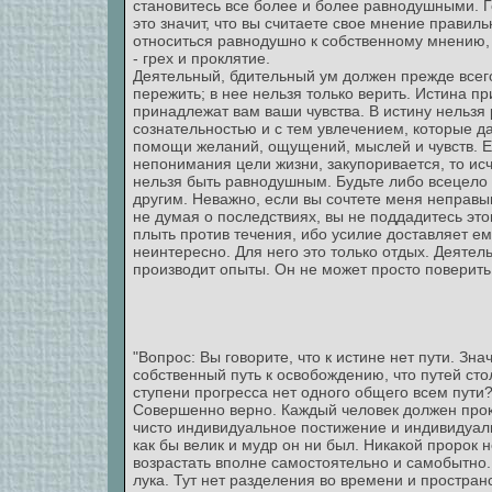
становитесь все более и более равнодушными. Г
это значит, что вы считаете свое мнение правил
относиться равнодушно к собственному мнению,
- грех и проклятие.
Деятельный, бдительный ум должен прежде всего
пережить; в нее нельзя только верить. Истина п
принадлежат вам ваши чувства. В истину нельзя 
сознательностью и с тем увлечением, которые да
помощи желаний, ощущений, мыслей и чувств. Есл
непонимания цели жизни, закупоривается, то ис
нельзя быть равнодушным. Будьте либо всецело 
другим. Неважно, если вы сочтете меня неправым
не думая о последствиях, вы не поддадитесь эт
плыть против течения, ибо усилие доставляет ем
неинтересно. Для него это только отдых. Деятель
производит опыты. Он не может просто поверить 
"Вопрос: Вы говорите, что к истине нет пути. Зн
собственный путь к освобождению, что путей сто
ступени прогресса нет одного общего всем пути
Совершенно верно. Каждый человек должен прокл
чисто индивидуальное постижение и индивидуальн
как бы велик и мудр он ни был. Никакой пророк 
возрастать вполне самостоятельно и самобытно.
лука. Тут нет разделения во времени и простран