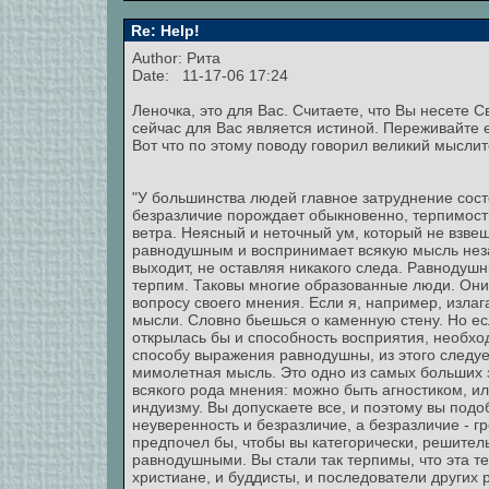
Re: Help!
Author: Рита
Date: 11-17-06 17:24
Леночка, это для Вас. Считаете, что Вы несете С
сейчас для Вас является истиной. Переживайте е
Вот что по этому поводу говорил великий мысли
"У большинства людей главное затруднение состо
безразличие порождает обыкновенно, терпимость
ветра. Неясный и неточный ум, который не взвеш
равнодушным и воспринимает всякую мысль незав
выходит, не оставляя никакого следа. Равнодушн
терпим. Таковы многие образованные люди. Они
вопросу своего мнения. Если я, например, изла
мысли. Словно бьешься о каменную стену. Но е
открылась бы и способность восприятия, необхо
способу выражения равнодушны, из этого следует
мимолетная мысль. Это одно из самых больших з
всякого рода мнения: можно быть агностиком, ил
индуизму. Вы допускаете все, и поэтому вы подо
неуверенность и безразличие, а безразличие - гр
предпочел бы, чтобы вы категорически, решитель
равнодушными. Вы стали так терпимы, что эта те
христиане, и буддисты, и последователи других 