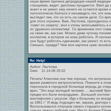
наше время причина деградации нашей медицины:
станциями, видит: дипломы продаются. Взял да и 
знает и не умеет, ему ничего не остается кроме 
патологически бояться и ненавидеть тех, кто зн
выглядит тем, кто он есть на самом деле. Со вр
для этого огромен. Вам, Ласточка, приходилось 
'совет по секрету', мол к этому записывайтесь 
из 'дружного коллектива'. Со временем этот гл
на таких же, как сам. Можно даже чуточку пони
коллектив, в котором не кому работать. И сколько
они будут работать одинаково, как умеют, то есть
Смешно, правда? Чем моя картина хуже чеховск
Re: Help!
Author: Ласточка
Date: 11-14-06 20:02
Печаль! Классика она тем хороша, что актуальн
время развитого метрополитена. Помните в этом
персонала в городской больнице впредь до откр
врач. "Это еще молодой человек...., высокий бр
предки его были инородцами...Большой охотник у
мантифолия с уксусом. Идя к больному он всегд
за 1881 г." И ведь подсидел же, зараза, доктор
Воспользовался отпуском своего старшего коллег
улицах лежал глубокий снег. Место Андрея Ефим