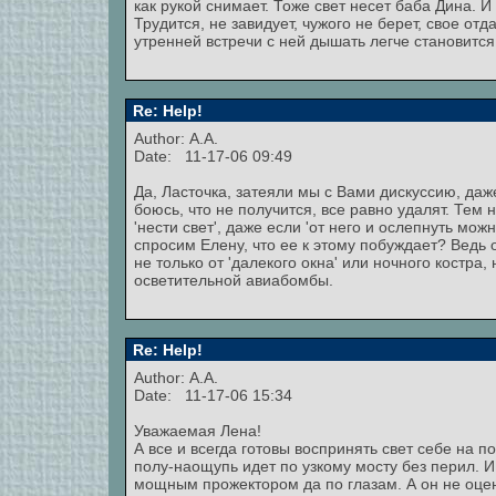
как рукой снимает. Тоже свет несет баба Дина. И
Трудится, не завидует, чужого не берет, свое отд
утренней встречи с ней дышать легче становится
Re: Help!
Author: А.А.
Date: 11-17-06 09:49
Да, Ласточка, затеяли мы с Вами дискуссию, даже
боюсь, что не получится, все равно удалят. Тем
'нести свет', даже если 'от него и ослепнуть мо
спросим Елену, что ее к этому побуждает? Ведь 
не только от 'далекого окна' или ночного костра
осветительной авиабомбы.
Re: Help!
Author: А.А.
Date: 11-17-06 15:34
Уважаемая Лена!
А все и всегда готовы воспринять свет себе на 
полу-наощупь идет по узкому мосту без перил. И 
мощным прожектором да по глазам. А он не оцени