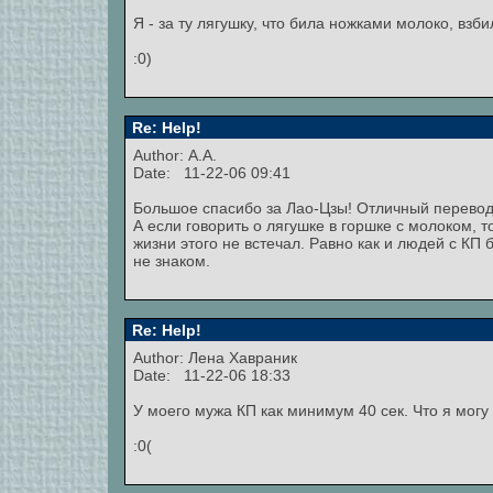
Я - за ту лягушку, что била ножками молоко, взб
:0)
Re: Help!
Author: А.А.
Date: 11-22-06 09:41
Большое спасибо за Лао-Цзы! Отличный перевод,
А если говорить о лягушке в горшке с молоком, то
жизни этого не встечал. Равно как и людей с КП 
не знаком.
Re: Help!
Author:
Лена Хавраник
Date: 11-22-06 18:33
У моего мужа КП как минимум 40 сек. Что я могу 
:0(