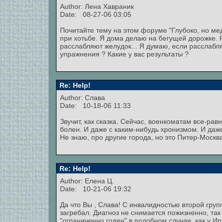
Author:
Лена Хавраник
Date: 08-27-06 03:05
Почитайте тему на этом форуме "Глубоко, но ме
при хотьбе. Я дома делаю на бегущей дорожке. 
расслабляют желудок... Я думаю, если расслабля
упражнения ? Какие у вас результаты ?
Re: Help!
Author: Слава
Date: 10-18-06 11:33
Звучит, как сказка. Сейчас, военкоматам все-рав
болен. И даже с каким-нибудь хронизмом. И даже
Не знаю, про другие города, но это Питер-Москв
Re: Help!
Author: Елена Ц.
Date: 10-21-06 19:32
Да что Вы , Слава! С инвалидностью второй груп
загребал. Диагноз не снимается пожизненно, так
"ограниченно годен" в подобном случае, как у Ир