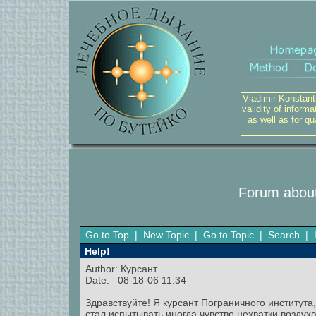
Vladimir Konstant
validity of inform
as well as for q
Forum about
Go to Top
|
New Topic
|
Go to Topic
|
Search
|
Help!
Author: Курсант
Date: 08-18-06 11:34
Здравствуйте! Я курсант Пограничного института
стал испытывать иногда чувство нехватки воздуха