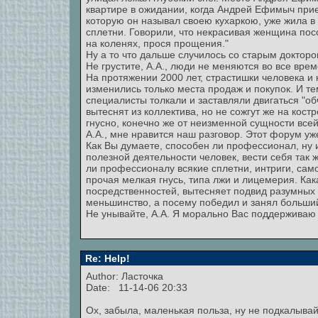
квартире в ожидании, когда Андрей Ефимыч прие
которую он называл своею кухаркою, уже жила в
сплетни. Говорили, что некрасивая женщина пос
на коленях, прося прощения."
Ну а то что дальше случилось со старым доктором
Не грустите, А.А., люди не меняются во все врем
На протяжении 2000 лет, страстишки человека и
изменились только места продаж и покупок. И те
специалисты толкали и заставляли двигаться "об
вытеснят из коллектива, но не сожгут же на кост
гнусно, конечно же от неизменной сущности все
А.А., мне нравится наш разговор. Этот форум уж
Как Вы думаете, способен ли профессионал, ну 
полезной деятельности человек, вести себя так 
ли профессионалу всякие сплетни, интриги, сам
прочая мелкая гнусь, типа лжи и лицемерия. Ка
посредственностей, вытесняет подвид разумных
меньшинство, а посему победил и занял больши
Не унывайте, А.А. Я морально Вас поддерживаю
Re: Help!
Author: Ласточка
Date: 11-14-06 20:33
Ох, забыла, маленькая польза, ну не подкалывай