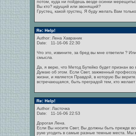
потом, куда ни пойдешь везде осинки мерещиться
Вы кто? идущий или звонящий?
Грустец, какой грустец. Я буду желать Вам толь
Re: Help!
Author:
Лена Хавраник
Date: 11-16-06 22:30
Что это, извините, за бред вы мне ответили ? И
смысла.
Да, я верю, что Метод Бутейко будет признан во 
Думаю об этом. Если Свет, зажженный профессо
жизни, и является Правдой, в которую Вы верите
встречающаяся, быть преградой тем, кто желает
Re: Help!
Author: Ласточка
Date: 11-16-06 22:53
Дорогая Лена.
Если Вы носите Свет, Вы должны быть прежде вс
руке угодить в самые разные темные места. Мы в