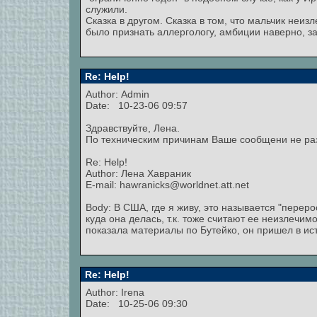
служили.
Сказка в другом. Сказка в том, что мальчик неи
было признать аллергологу, амбиции наверно, з
Re: Help!
Author:
Admin
Date: 10-23-06 09:57
Здравствуйте, Лена.
По техническим причинам Ваше сообщени не ра
Re: Help!
Author: Лена Хавраник
E-mail: hawranicks@worldnet.att.net
Body: В США, где я живу, это называется "перерос
куда она делась, т.к. тоже считают ее неизлечим
показала материалы по Бутейко, он пришел в истер
Re: Help!
Author: Irena
Date: 10-25-06 09:30