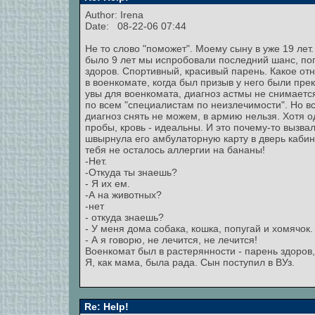
Author:
Irena
Date: 08-22-06 07:44
Не то слово "поможет". Моему сыну в уже 19 лет.
было 9 лет мы испробовали последний шанс, поп
здоров. Спортивный, красивый парень. Какое от
в военкомате, когда был призыв у него были прек
увы для военкомата, диагноз астмы не снимается
по всем "специалистам по неизлечимости". Но в
диагноз снять не можем, в армию нельзя. Хотя од
пробы, кровь - идеальны. И это почему-то вызва
швырнула его амбулаторную карту в дверь кабине
тебя не осталось аллергии на бананы!
-Нет.
-Откуда ты знаешь?
- Я их ем.
-А на животных?
-нет
- откуда знаешь?
- У меня дома собака, кошка, попугай и хомячок.
- А я говорю, не лечится, не лечится!
Военкомат был в растерянности - парень здоров,
Я, как мама, была рада. Сын поступил в ВУз.
Re: Help!