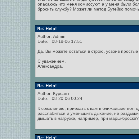
опасаюсь что меня комиссуют, а у меня были б
бросить службу? Может ли метод Бутейко помочь
Re: Help!
Author:
Admin
Date: 08-19-06 17:51
Да. Вы можете остаться в строю, усвоив просты
С уважением,
Александра.
Re: Help!
Author: Курсант
Date: 08-20-06 00:24
К сожалению, приехать к вам в ближайшие полго
расслабиться и уменьшить дыхание, не раздышива
дышать в нагрузке, например, при марш-броске?
Re: Help!