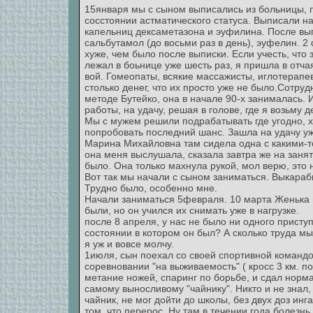
15января мы с сыном выписались из больницы, 
сосстоянии астматического статуса. Выписали на
капельниц дексаметазона и эуфилина. После вы
сальбутамол (до восьми раз в день), эуфелин. 
хуже, чем было после выписки. Если учесть, что
лежал в боьнице уже шесть раз, я пришла в отчая
вой. Гомеопаты, всякие массажисты, иглотерапе
столько денег, что их просто уже не было.Сотруд
методе Бутейко, она в начале 90-х занималась. 
работы, на удачу, решая в голове, где я возьму д
Мы с мужем решили подрабатывать где угодно, 
попробовать последний шанс. Зашла на удачу уже
Марина Михайловна там сидела одна с какими-т
она меня выслушала, сказала завтра же на занят
было. Она только махнула рукой, мол верю, это 
Вот так мы начали с сыном заниматься. Выкараб
Трудно было, особенно мне.
Начали заниматься 5февраля. 10 марта Женька 
были, но он учился их снимать уже в нагрузке.
после 8 апреля, у нас не было ни одного присту
состоянии в котором он был? А сколько труда мы
я уж и вовсе молчу.
1июля, сын поехал со своей спортивной командо
соревновании "на выживаемость" ( кросс 3 км. п
метание ножей, спаринг по борьбе, и сдал норма
самому выносливому "чайнику". Никто и не знал,
чайник, не мог дойти до школы, без двух доз инг
том, что перерос. Ну там в течении года болезн