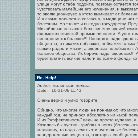
улице могут к тебе подойти, поэтому остается т
чувствовать малейшие его изменения, и выживат
то эволюционирует, а ктото вымирает от болезне
И я свами полностью согласна, в медицине нет 
болезням. Но это же и выгодно государству. Пре
Михайловна называет большинство врачей комм
фармакологической промышленности. А уж о том,
поощрениях к болезни!!! Поощрять надо здоровы
общество, и никаких поблажек, поблажки только
всякие радости жизни, а здоровые перебьются. 
больное общество. Их беречь надо, здоровых!!! А
будет платить всякие налоги во всякие фонды к
Re: Help!
Author: маленькая польза
Date: 10-31-06 11:43
Очень верно и умно говорите.
Обидно, что многие люди не понимают, что мног
каждый год, не принося абсолютно ни какой поль
И их "эффективность" ведь не просто нулевая, 
Казалось бы пустяк - грибок на ногах (болезнь а
медицину, то надо лечить эти пустяшные болезни
канцерогенные вещества, о которых сообщается 