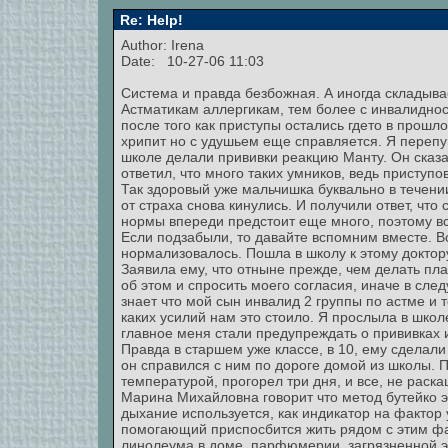
Re: Help!
Author: Irena
Date: 10-27-06 11:03
Система и правда безбожная. А иногда складыва
Астматикам аллергикам, тем более с инвалиднос
после того как приступы остались гдето в прошл
хрипит но с удушьем еще справляется. Я перепуга
школе делали прививки реакцию Манту. Он сказал
ответил, что много таких умников, ведь приступо
Так здоровый уже мальчишка буквально в течен
от страха снова кинулись. И получили ответ, что 
нормы впереди предстоит еще много, поэтому вс
Если подзабыли, то давайте вспомним вместе. В
нормализовалось. Пошла в школу к этому доктор
Заявила ему, что отныне прежде, чем делать пл
об этом и спросить моего согласия, иначе в сле
знает что мой сын инвалид 2 группы по астме и то
каких усилий нам это стоило. Я прослыла в школ
главное меня стали предупреждать о прививках 
Правда в старшем уже классе, в 10, ему сделали 
он справился с ним по дороге домой из школы. 
температурой, прогорел три дня, и все, не раск
Марина Михайловна говорит что метод бутейко э
дыхание используется, как индикатор на фактор
помогающий приспосбится жить рядом с этим фа
линолеума в доме, парфюмерии, загрязненной эк