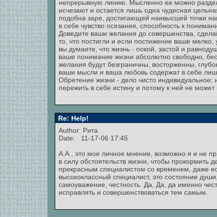
непрерывную линию. Мысленно ее можно разделит
исчезают и остается лишь одна чудесная цельна
подобна заре, достигающей наивысшей точки напр
в себе чувство осязания, способность к пониман
Доведите ваши желания до совершенства, сдела
то, что постигли и если постижение ваше мелко, 
вы думаете, что жизнь - покой, застой и равноду
ваше понимание жизни абсолютно свободно, бесп
желания будут безграничны, восторженны, глубок
ваши мысли и ваша любовь содержат в себе лишь
Обретение жизни - дело чисто индивидуальное; 
пережить в себе истину и потому к ней не может 
Re: Help!
Author: Рита
Date: 11-17-06 17:45
А.А., это мое личное мнение, возможно я и не п
в силу обстоятельств жизни, чтобы прокормить д
прекрасным специалистом со временем, даже есл
высококлассный специалист, это состояние души,
самоуважение, честность. Да, Да, да именно чест
исправлять и совершенствоваться тем самым.