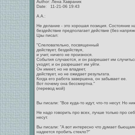
Author:
Лена Хавраник
Date: 11-21-06 19:43
А.А.:
Не делание - это хорошая позиция. Состояние н
бездействие предполагает действие (без напряже
Цзы писал:
"Слеловательно, посвященный
действует, бездействуя,
и учит, ничего не произнося.
События случаются, и он разрешает им случитьс
уходят, и он разрешает им уйти.
Он имеет, но не владеет,
действует, но не ожидает результата.
Когда его работа завершена, он забывает ее.
Вот почему она бессмертна."
(перевод мой)
Вы писали: "Все куда-то идут, что-то несут. Но ник
Не надо говорить про всех, лучше только про себ
несут.
Вы писали: "А вот интересно что думает бьющаяс
надеется пробить стекло?"