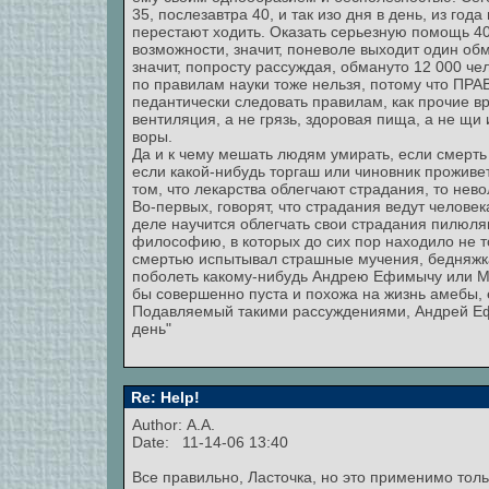
35, послезавтра 40, и так изо дня в день, из год
перестают ходить. Оказать серьезную помощь 4
возможности, значит, поневоле выходит один об
значит, попросту рассуждая, обмануто 12 000 че
по правилам науки тоже нельзя, потому что ПР
педантически следовать правилам, как прочие вра
вентиляция, а не грязь, здоровая пища, а не щи
воры.
Да и к чему мешать людям умирать, если смерть 
если какой-нибудь торгаш или чиновник проживе
том, что лекарства облегчают страдания, то нев
Во-первых, говорят, что страдания ведут человек
деле научится облегчать свои страдания пилюля
философию, в которых до сих пор находило не то
смертью испытывал страшные мучения, бедняжка
поболеть какому-нибудь Андрею Ефимычу или М
бы совершенно пуста и похожа на жизнь амебы, 
Подавляемый такими рассуждениями, Андрей Ефи
день"
Re: Help!
Author: А.А.
Date: 11-14-06 13:40
Все правильно, Ласточка, но это применимо толь