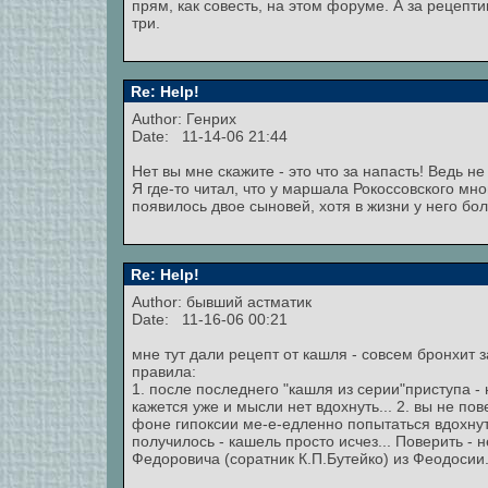
прям, как совесть, на этом форуме. А за рецепт
три.
Re: Help!
Author: Генрих
Date: 11-14-06 21:44
Нет вы мне скажите - это что за напасть! Ведь не
Я где-то читал, что у маршала Рокоссовского мно
появилось двое сыновей, хотя в жизни у него бо
Re: Help!
Author: бывший астматик
Date: 11-16-06 00:21
мне тут дали рецепт от кашля - совсем бронхит 
правила:
1. после последнего "кашля из серии"приступа - 
кажется уже и мысли нет вдохнуть... 2. вы не пов
фоне гипоксии ме-е-едленно попытаться вдохнуть
получилось - кашель просто исчез... Поверить -
Федоровича (соратник К.П.Бутейко) из Феодосии