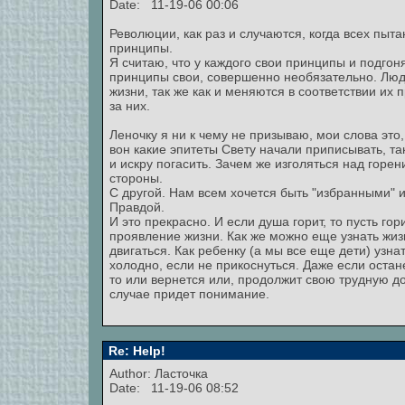
Date: 11-19-06 00:06
Революции, как раз и случаются, когда всех пыт
принципы.
Я считаю, что у каждого свои принципы и подгон
принципы свои, совершенно необязательно. Лю
жизни, так же как и меняются в соответствии их 
за них.
Леночку я ни к чему не призываю, мои слова это,
вон какие эпитеты Свету начали приписывать, та
и искру погасить. Зачем же изголяться над горе
стороны.
С другой. Нам всем хочется быть "избранными" 
Правдой.
И это прекрасно. И если душа горит, то пусть гори
проявление жизни. Как же можно еще узнать жизн
двигаться. Как ребенку (а мы все еще дети) узна
холодно, если не прикоснуться. Даже если оста
то или вернется или, продолжит свою трудную дор
случае придет понимание.
Re: Help!
Author: Ласточка
Date: 11-19-06 08:52