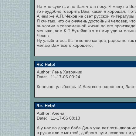
Не мне судить и не Вам что я несу. Я живу по В
то неудобно говорить Вам, какая я хорошая. Пот
А чем же А.П. Чехов не свет русской литературы
Я считаю, что он очччень достойный человек, чт
аналогии в современной жизни по его произведени
меньше, чем К.П.Бутейко в этот мир удивительн
Чехов.
Ну улыбнитесь Вы, в конце концов, радостно так
желаю Вам всего хорошего.
Re: Help!
Author:
Лена Хавраник
Date: 11-17-06 00:24
Конечно, улыбаюсь. И Вам всего хорошего, Ласто
Re: Help!
Author: Алена
Date: 11-17-06 08:13
А у нас во дворе баба Дина уже лет пять дворни
в руках или с метлой, доброго пути пожелает и 