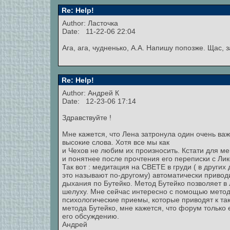
Re: Help!
Author: Ласточка
Date: 11-22-06 22:04
Ага, ага, чудненько, А.А. Напишу попозже. Щас, 
Re: Help!
Author:
Андрей К
Date: 12-23-06 17:14
Здравствуйте !
Мне кажется, что Лена затронула один очень ва
высокие слова. Хотя все мы как
и Чехов не любим их произносить. Кстати для ме
и понятнее после прочтения его переписки с Ли
Так вот : медитация на СВЕТЕ в груди ( в других
это называют по-другому) автоматически привод
дыхания по Бутейко. Метод Бутейко позволяет в 
шелуху. Мне сейчас интересно с помощью метод
психологические приемы, которые приводят к та
метода Бутейко, мне кажется, что форум тольк
его обсуждению.
Андрей