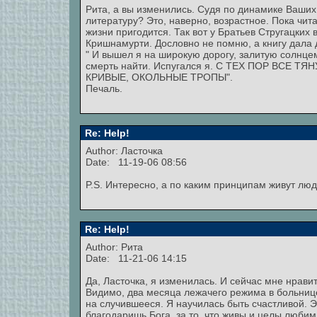
Рита, а вы изменились. Судя по динамике Ваши
литературу? Это, наверно, возрастное. Пока чита
жизни пригодится. Так вот у Братьев Стругацких 
Кришнамурти. Дословно не помню, а книгу дала д
" И вышел я на широкую дорогу, залитую солнцем
смерть найти. Испугался я. С ТЕХ ПОР ВСЕ
КРИВЫЕ, ОКОЛЬНЫЕ ТРОПЫ".
Печаль.
Re: Help!
Author: Ласточка
Date: 11-19-06 08:56
P.S. Интересно, а по каким принципам живут лю
Re: Help!
Author: Рита
Date: 11-21-06 14:15
Да, Ласточка, я изменилась. И сейчас мне нрави
Видимо, два месяца лежачего режима в больнице
на случившееся. Я научилась быть счастливой. Эт
благодаришь Бога, за то, что живы и целы люби