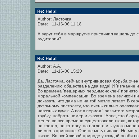
Re: Help!
Author: Ласточка
Date: 11-16-06 11:18
А вдруг тебя в маршрутке приспичил кашель до с
аудитории?
Re: Help!
Author: А.А.
Date: 11-16-06 15:29
Да, Ласточка, сейчас внутривидовая борьба очень
разделению общества на два вида! И 'изгнание и
Во времена 'пещерных пердимоноклей' принято бы
моральной компенсации. Во времена великой ин
доказать, что дама не на той метле летает. В 
дуэльному пистолету, что очень сильно охлажда
навозных кучек. А вот в период ' развитого мет
трубку, набрать номер и сказать 'Алле, это бюро 
менее во все времена существовали люди, которы
на костер, на каторгу, на наглого и глупого ман
ли она в принципе. Они не могут иначе. Не могу
жизни. Во всей живой природе у каждой особи св