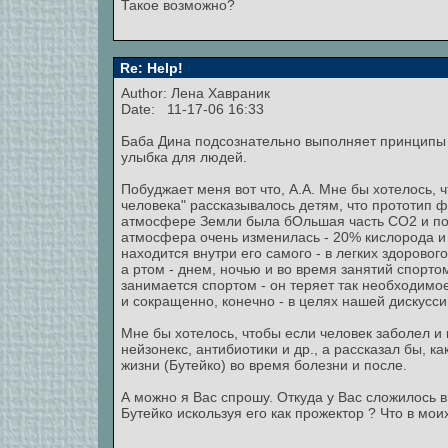
Такое возможно?
Re: Help!
Author:
Лена Хавраник
Date: 11-17-06 16:33
Баба Дина подсознательно выполняет принципы Б
улыбка для людей.
Побуджает меня вот что, А.А. Мне бы хотелось, 
человека" рассказывалось детям, что прототип 
атмосфере Земли была бОльшая часть СО2 и поч
атмосфера очень изменилась - 20% кислорода и
находится внутри его самого - в легких здоровог
а ртом - днем, ночью и во время занятий спортом, 
занимается спортом - он теряет так необходимо
и сокращенно, конечно - в целях нашей дискусси
Мне бы хотелось, чтобы если человек заболел и
нейзонекс, антибиотики и др., а рассказал бы, 
жизни (Бутейко) во время болезни и после.
А можно я Вас спрошу. Откуда у Вас сложилось в
Бутейко искользуя его как прожектор ? Что в мо