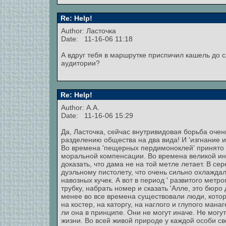
Re: Help!
Author: Ласточка
Date: 11-16-06 11:18
А вдруг тебя в маршрутке приспичил кашель до с
аудитории?
Re: Help!
Author: А.А.
Date: 11-16-06 15:29
Да, Ласточка, сейчас внутривидовая борьба очень
разделению общества на два вида! И 'изгнание и
Во времена 'пещерных пердимоноклей' принято бы
моральной компенсации. Во времена великой ин
доказать, что дама не на той метле летает. В 
дуэльному пистолету, что очень сильно охлажда
навозных кучек. А вот в период ' развитого мет
трубку, набрать номер и сказать 'Алле, это бюро 
менее во все времена существовали люди, которы
на костер, на каторгу, на наглого и глупого ман
ли она в принципе. Они не могут иначе. Не могу
жизни. Во всей живой природе у каждой особи св