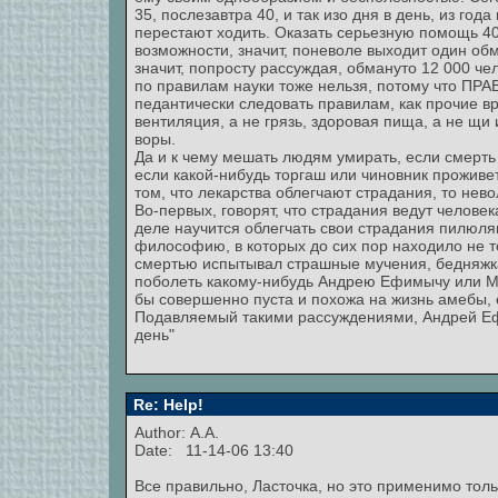
35, послезавтра 40, и так изо дня в день, из год
перестают ходить. Оказать серьезную помощь 4
возможности, значит, поневоле выходит один об
значит, попросту рассуждая, обмануто 12 000 че
по правилам науки тоже нельзя, потому что ПР
педантически следовать правилам, как прочие вра
вентиляция, а не грязь, здоровая пища, а не щи
воры.
Да и к чему мешать людям умирать, если смерть 
если какой-нибудь торгаш или чиновник проживе
том, что лекарства облегчают страдания, то нев
Во-первых, говорят, что страдания ведут человек
деле научится облегчать свои страдания пилюля
философию, в которых до сих пор находило не то
смертью испытывал страшные мучения, бедняжка
поболеть какому-нибудь Андрею Ефимычу или М
бы совершенно пуста и похожа на жизнь амебы, 
Подавляемый такими рассуждениями, Андрей Ефи
день"
Re: Help!
Author: А.А.
Date: 11-14-06 13:40
Все правильно, Ласточка, но это применимо толь