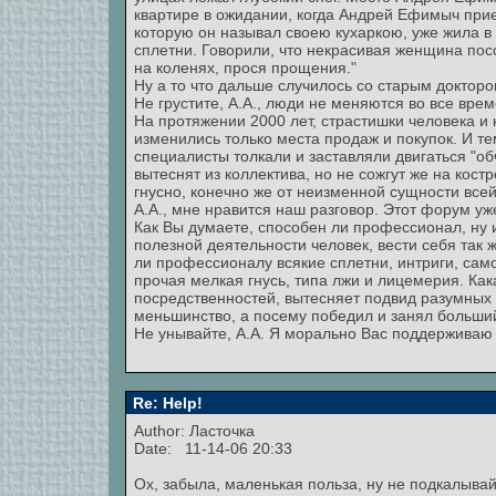
квартире в ожидании, когда Андрей Ефимыч прие
которую он называл своею кухаркою, уже жила в
сплетни. Говорили, что некрасивая женщина пос
на коленях, прося прощения."
Ну а то что дальше случилось со старым доктором
Не грустите, А.А., люди не меняются во все врем
На протяжении 2000 лет, страстишки человека и
изменились только места продаж и покупок. И те
специалисты толкали и заставляли двигаться "об
вытеснят из коллектива, но не сожгут же на кост
гнусно, конечно же от неизменной сущности все
А.А., мне нравится наш разговор. Этот форум уж
Как Вы думаете, способен ли профессионал, ну 
полезной деятельности человек, вести себя так 
ли профессионалу всякие сплетни, интриги, сам
прочая мелкая гнусь, типа лжи и лицемерия. Ка
посредственностей, вытесняет подвид разумных
меньшинство, а посему победил и занял больши
Не унывайте, А.А. Я морально Вас поддерживаю
Re: Help!
Author: Ласточка
Date: 11-14-06 20:33
Ох, забыла, маленькая польза, ну не подкалывай