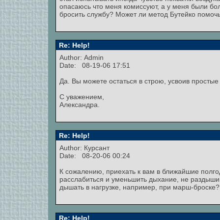
опасаюсь что меня комиссуют, а у меня были б
бросить службу? Может ли метод Бутейко помочь
Re: Help!
Author:
Admin
Date: 08-19-06 17:51
Да. Вы можете остаться в строю, усвоив просты
С уважением,
Александра.
Re: Help!
Author: Курсант
Date: 08-20-06 00:24
К сожалению, приехать к вам в ближайшие полго
расслабиться и уменьшить дыхание, не раздышива
дышать в нагрузке, например, при марш-броске?
Re: Help!