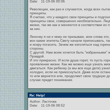
Date: 11-19-06 00:06
Революции, как раз и случаются, когда всех пыт
принципы.
Я считаю, что у каждого свои принципы и подгон
принципы свои, совершенно необязательно. Лю
жизни, так же как и меняются в соответствии их 
за них.
Леночку я ни к чему не призываю, мои слова это,
вон какие эпитеты Свету начали приписывать, та
и искру погасить. Зачем же изголяться над горе
стороны.
С другой. Нам всем хочется быть "избранными" 
Правдой.
И это прекрасно. И если душа горит, то пусть гори
проявление жизни. Как же можно еще узнать жизн
двигаться. Как ребенку (а мы все еще дети) узна
холодно, если не прикоснуться. Даже если оста
то или вернется или, продолжит свою трудную дор
случае придет понимание.
Re: Help!
Author: Ласточка
Date: 11-19-06 08:52