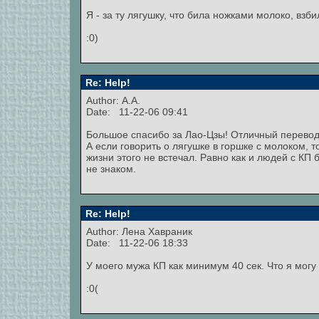
Я - за ту лягушку, что била ножками молоко, взб
:0)
Re: Help!
Author: А.А.
Date: 11-22-06 09:41
Большое спасибо за Лао-Цзы! Отличный перевод,
А если говорить о лягушке в горшке с молоком, то
жизни этого не встечал. Равно как и людей с КП 
не знаком.
Re: Help!
Author:
Лена Хавраник
Date: 11-22-06 18:33
У моего мужа КП как минимум 40 сек. Что я могу 
:0(