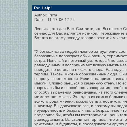
Re: Help!
Author: Рита
Date: 11-17-06 17:24
Леночка, это для Вас. Считаете, что Вы несете С
сейчас для Вас является истиной. Переживайте е
Вот что по этому поводу говорил великий мысли
"У большинства людей главное затруднение состо
безразличие порождает обыкновенно, терпимость
ветра. Неясный и неточный ум, который не взвеш
равнодушным и воспринимает всякую мысль незав
выходит, не оставляя никакого следа. Равнодушн
терпим. Таковы многие образованные люди. Они
вопросу своего мнения. Если я, например, изла
мысли. Словно бьешься о каменную стену. Но е
открылась бы и способность восприятия, необхо
способу выражения равнодушны, из этого следует
мимолетная мысль. Это одно из самых больших з
всякого рода мнения: можно быть агностиком, ил
индуизму. Вы допускаете все, и поэтому вы подо
неуверенность и безразличие, а безразличие - гр
предпочел бы, чтобы вы категорически, решитель
равнодушными. Вы стали так терпимы, что эта те
христиане, и буддисты, и последователи других 