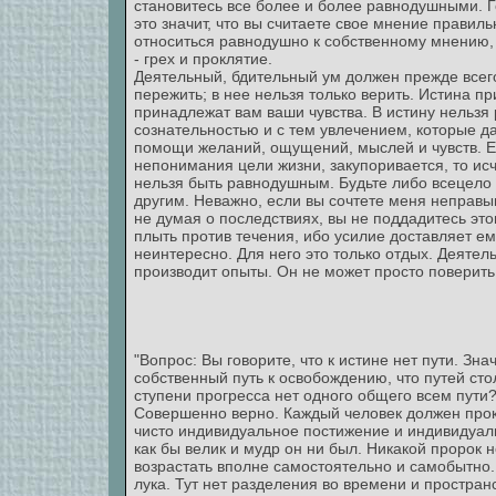
становитесь все более и более равнодушными. Г
это значит, что вы считаете свое мнение правил
относиться равнодушно к собственному мнению,
- грех и проклятие.
Деятельный, бдительный ум должен прежде всего
пережить; в нее нельзя только верить. Истина п
принадлежат вам ваши чувства. В истину нельзя 
сознательностью и с тем увлечением, которые да
помощи желаний, ощущений, мыслей и чувств. Есл
непонимания цели жизни, закупоривается, то ис
нельзя быть равнодушным. Будьте либо всецело 
другим. Неважно, если вы сочтете меня неправым
не думая о последствиях, вы не поддадитесь эт
плыть против течения, ибо усилие доставляет ем
неинтересно. Для него это только отдых. Деятель
производит опыты. Он не может просто поверить 
"Вопрос: Вы говорите, что к истине нет пути. Зн
собственный путь к освобождению, что путей сто
ступени прогресса нет одного общего всем пути
Совершенно верно. Каждый человек должен прокл
чисто индивидуальное постижение и индивидуальн
как бы велик и мудр он ни был. Никакой пророк 
возрастать вполне самостоятельно и самобытно.
лука. Тут нет разделения во времени и простран