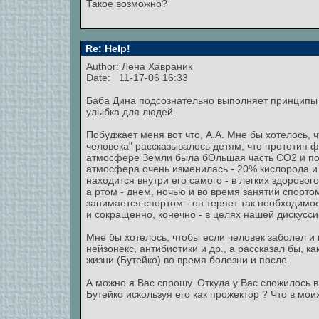
Такое возможно?
Re: Help!
Author:
Лена Хавраник
Date: 11-17-06 16:33
Баба Дина подсознательно выполняет принципы Б
улыбка для людей.
Побуджает меня вот что, А.А. Мне бы хотелось, 
человека" рассказывалось детям, что прототип 
атмосфере Земли была бОльшая часть СО2 и поч
атмосфера очень изменилась - 20% кислорода и
находится внутри его самого - в легких здоровог
а ртом - днем, ночью и во время занятий спортом, 
занимается спортом - он теряет так необходимо
и сокращенно, конечно - в целях нашей дискусси
Мне бы хотелось, чтобы если человек заболел и
нейзонекс, антибиотики и др., а рассказал бы, 
жизни (Бутейко) во время болезни и после.
А можно я Вас спрошу. Откуда у Вас сложилось в
Бутейко искользуя его как прожектор ? Что в мо