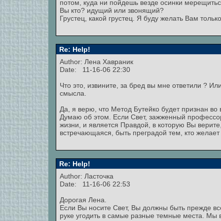
потом, куда ни пойдешь везде осинки мерещиться
Вы кто? идущий или звонящий?
Грустец, какой грустец. Я буду желать Вам толь
Re: Help!
Author:
Лена Хавраник
Date: 11-16-06 22:30
Что это, извините, за бред вы мне ответили ? И
смысла.
Да, я верю, что Метод Бутейко будет признан во 
Думаю об этом. Если Свет, зажженный профессо
жизни, и является Правдой, в которую Вы верите
встречающаяся, быть преградой тем, кто желает
Re: Help!
Author: Ласточка
Date: 11-16-06 22:53
Дорогая Лена.
Если Вы носите Свет, Вы должны быть прежде вс
руке угодить в самые разные темные места. Мы в