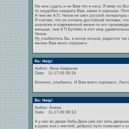
Не мне судить и не Вам что я несу. Я живу по В
то неудобно говорить Вам, какая я хорошая. Пот
А чем же А.П. Чехов не свет русской литературы
Я считаю, что он очччень достойный человек, чт
аналогии в современной жизни по его произведени
меньше, чем К.П.Бутейко в этот мир удивительн
Чехов.
Ну улыбнитесь Вы, в конце концов, радостно так
желаю Вам всего хорошего.
Re: Help!
Author:
Лена Хавраник
Date: 11-17-06 00:24
Конечно, улыбаюсь. И Вам всего хорошего, Ласто
Re: Help!
Author: Алена
Date: 11-17-06 08:13
А у нас во дворе баба Дина уже лет пять дворни
в руках или с метлой, доброго пути пожелает и 