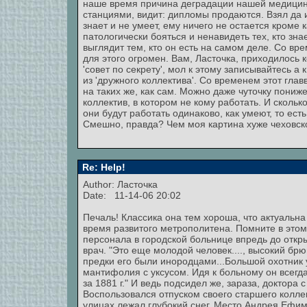
наше время причина деградации нашей медицины:
станциями, видит: дипломы продаются. Взял да и 
знает и не умеет, ему ничего не остается кроме 
патологически бояться и ненавидеть тех, кто зн
выглядит тем, кто он есть на самом деле. Со вр
для этого огромен. Вам, Ласточка, приходилось 
'совет по секрету', мол к этому записывайтесь 
из 'дружного коллектива'. Со временем этот гл
на таких же, как сам. Можно даже чуточку пони
коллектив, в котором не кому работать. И сколько
они будут работать одинаково, как умеют, то есть
Смешно, правда? Чем моя картина хуже чеховск
Re: Help!
Author: Ласточка
Date: 11-14-06 20:02
Печаль! Классика она тем хороша, что актуальн
время развитого метрополитена. Помните в этом
персонала в городской больнице впредь до откр
врач. "Это еще молодой человек...., высокий бр
предки его были инородцами...Большой охотник у
мантифолия с уксусом. Идя к больному он всегд
за 1881 г." И ведь подсидел же, зараза, доктор
Воспользовался отпуском своего старшего коллег
улицах лежал глубокий снег. Место Андрея Ефим