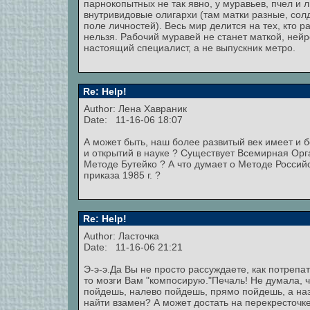
парнокопытных не так явно, у муравьев, пчел и л
внутривидовые олигархи (там матки разные, сол
поле личностей). Весь мир делится на тех, кто ра
нельзя. Рабочий муравей не станет маткой, нейр
настоящий специалист, а не выпускник метро.
Re: Help!
Author:
Лена Хавраник
Date: 11-16-06 18:07
А может быть, наш более развитый век имеет и 
и открытий в науке ? Существует Всемирная Орг
Методе Бутейко ? А что думает о Методе Россий
приказа 1985 г. ?
Re: Help!
Author: Ласточка
Date: 11-16-06 21:21
Э-э-э.Да Вы не просто рассуждаете, как потрепа
то мозги Вам "компосирую."Печаль! Не думала, ч
пойдешь, налево пойдешь, прямо пойдешь, а наза
найти взамен? А может достать на перекресточке