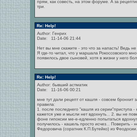
прям, как совесть, на этом форуме. А за рецепт
три.
Re: Help!
Author: Генрих
Date: 11-14-06 21:44
Нет вы мне скажите - это что за напасть! Ведь не
Я где-то читал, что у маршала Рокоссовского мно
появилось двое сыновей, хотя в жизни у него бо
Re: Help!
Author: бывший астматик
Date: 11-16-06 00:21
мне тут дали рецепт от кашля - совсем бронхит 
правила:
1. после последнего "кашля из серии"приступа - 
кажется уже и мысли нет вдохнуть... 2. вы не пов
фоне гипоксии ме-е-едленно попытаться вдохнуть
получилось - кашель просто исчез... Поверить -
Федоровича (соратник К.П.Бутейко) из Феодосии