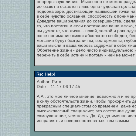
непрерывную линию. Мысленно ее можно разделит
исчезают и остается лишь одна чудесная цельна
подобна заре, достигающей наивысшей точки напр
в себе чувство осязания, способность к пониман
Доведите ваши желания до совершенства, сдела
то, что постигли и если постижение ваше мелко, 
вы думаете, что жизнь - покой, застой и равноду
ваше понимание жизни абсолютно свободно, бесп
желания будут безграничны, восторженны, глубок
ваши мысли и ваша любовь содержат в себе лишь
Обретение жизни - дело чисто индивидуальное; 
пережить в себе истину и потому к ней не может 
Re: Help!
Author: Рита
Date: 11-17-06 17:45
А.А., это мое личное мнение, возможно я и не п
в силу обстоятельств жизни, чтобы прокормить д
прекрасным специалистом со временем, даже есл
высококлассный специалист, это состояние души,
самоуважение, честность. Да, Да, да именно чест
исправлять и совершенствоваться тем самым.