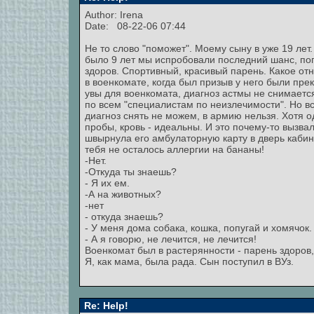
Author:
Irena
Date: 08-22-06 07:44
Не то слово "поможет". Моему сыну в уже 19 лет.
было 9 лет мы испробовали последний шанс, поп
здоров. Спортивный, красивый парень. Какое от
в военкомате, когда был призыв у него были прек
увы для военкомата, диагноз астмы не снимается
по всем "специалистам по неизлечимости". Но в
диагноз снять не можем, в армию нельзя. Хотя од
пробы, кровь - идеальны. И это почему-то вызва
швырнула его амбулаторную карту в дверь кабине
тебя не осталось аллергии на бананы!
-Нет.
-Откуда ты знаешь?
- Я их ем.
-А на животных?
-нет
- откуда знаешь?
- У меня дома собака, кошка, попугай и хомячок.
- А я говорю, не лечится, не лечится!
Военкомат был в растерянности - парень здоров,
Я, как мама, была рада. Сын поступил в ВУз.
Re: Help!