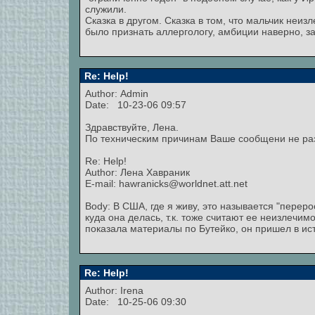
служили.
Сказка в другом. Сказка в том, что мальчик неи
было признать аллергологу, амбиции наверно, з
Re: Help!
Author:
Admin
Date: 10-23-06 09:57
Здравствуйте, Лена.
По техническим причинам Ваше сообщени не ра
Re: Help!
Author: Лена Хавраник
E-mail: hawranicks@worldnet.att.net
Body: В США, где я живу, это называется "перерос
куда она делась, т.к. тоже считают ее неизлечим
показала материалы по Бутейко, он пришел в истер
Re: Help!
Author: Irena
Date: 10-25-06 09:30