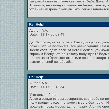
как рукой снимает. Тоже свет несет баба Дина. И
Трудится, не завидует, чужого не берет, свое отд
утренней встречи с ней дышать легче становится
Re: Help!
Author: А.А.
Date: 11-17-06 09:49
Да, Ласточка, затеяли мы с Вами дискуссию, даже
боюсь, что не получится, все равно удалят. Тем
'нести свет', даже если 'от него и ослепнуть мо
спросим Елену, что ее к этому побуждает? Ведь 
не только от 'далекого окна' или ночного костра
осветительной авиабомбы.
Re: Help!
Author: А.А.
Date: 11-17-06 15:34
Уважаемая Лена!
А все и всегда готовы воспринять свет себе на 
полу-наощупь идет по узкому мосту без перил. И 
мощным прожектором да по глазам. А он не оцени