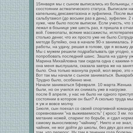
15января мы с сыном выписались из больницы, 
сосстоянии астматического статуса. Выписали на
капельниц дексаметазона и эуфилина. После вы
сальбутамол (до восьми раз в день), эуфелин. 
хуже, чем было после выписки. Если учесть, что
лежал в боьнице уже шесть раз, я пришла в отчая
вой. Гомеопаты, всякие массажисты, иглотерапе
столько денег, что их просто уже не было.Сотруд
методе Бутейко, она в начале 90-х занималась. 
работы, на удачу, решая в голове, где я возьму д
Мы с мужем решили подрабатывать где угодно, 
попробовать последний шанс. Зашла на удачу уже
Марина Михайловна там сидела одна с какими-т
она меня выслушала, сказала завтра же на занят
было. Она только махнула рукой, мол верю, это 
Вот так мы начали с сыном заниматься. Выкараб
Трудно было, особенно мне.
Начали заниматься 5февраля. 10 марта Женька 
были, но он учился их снимать уже в нагрузке.
после 8 апреля, у нас не было ни одного присту
состоянии в котором он был? А сколько труда мы
я уж и вовсе молчу.
1июля, сын поехал со своей спортивной командо
соревновании "на выживаемость" ( кросс 3 км. п
метание ножей, спаринг по борьбе, и сдал норма
самому выносливому "чайнику". Никто и не знал,
чайник, не мог дойти до школы, без двух доз инг
том, что перерос. Ну там в течении года болезн