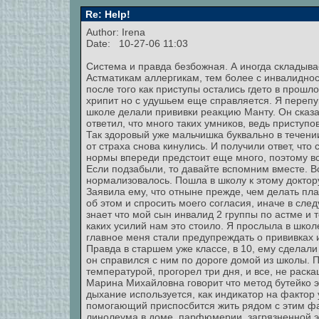
Re: Help!
Author: Irena
Date: 10-27-06 11:03
Система и правда безбожная. А иногда складыва
Астматикам аллергикам, тем более с инвалиднос
после того как приступы остались гдето в прошл
хрипит но с удушьем еще справляется. Я перепуга
школе делали прививки реакцию Манту. Он сказал
ответил, что много таких умников, ведь приступо
Так здоровый уже мальчишка буквально в течен
от страха снова кинулись. И получили ответ, что 
нормы впереди предстоит еще много, поэтому вс
Если подзабыли, то давайте вспомним вместе. В
нормализовалось. Пошла в школу к этому доктор
Заявила ему, что отныне прежде, чем делать пл
об этом и спросить моего согласия, иначе в сле
знает что мой сын инвалид 2 группы по астме и то
каких усилий нам это стоило. Я прослыла в школ
главное меня стали предупреждать о прививках 
Правда в старшем уже классе, в 10, ему сделали 
он справился с ним по дороге домой из школы. 
температурой, прогорел три дня, и все, не раск
Марина Михайловна говорит что метод бутейко э
дыхание используется, как индикатор на фактор
помогающий приспосбится жить рядом с этим фа
линолеума в доме, парфюмерии, загрязненной эк