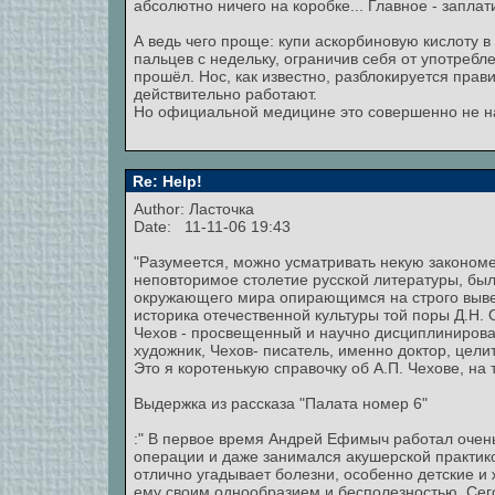
абсолютно ничего на коробке... Главное - заплат
А ведь чего проще: купи аскорбиновую кислоту 
пальцев с недельку, ограничив себя от употребл
прошёл. Нос, как известно, разблокируется прав
действительно работают.
Но официальной медицине это совершенно не н
Re: Help!
Author: Ласточка
Date: 11-11-06 19:43
"Разумеется, можно усматривать некую закономе
неповторимое столетие русской литературы, был
окружающего мира опирающимся на строго вывер
историка отечественной культуры той поры Д.Н. О
Чехов - просвещенный и научно дисциплинирова
художник, Чехов- писатель, именно доктор, цели
Это я коротенькую справочку об А.П. Чехове, на т
Выдержка из рассказа "Палата номер 6"
:" В первое время Андрей Ефимыч работал очень
операции и даже занимался акушерской практико
отлично угадывает болезни, особенно детские и
ему своим однообразием и бесполезностью. Сего