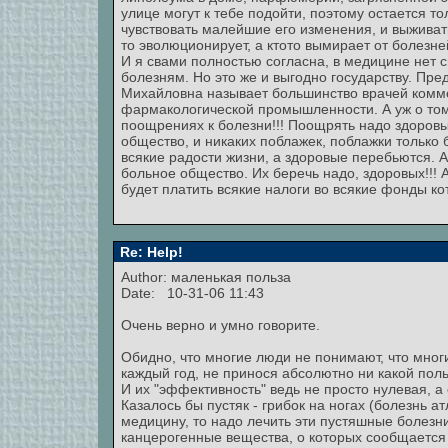
улице могут к тебе подойти, поэтому остается т
чувствовать малейшие его изменения, и выживат
то эволюционирует, а ктото вымирает от болезне
И я свами полностью согласна, в медицине нет 
болезням. Но это же и выгодно государству. Пре
Михайловна называет большинство врачей комм
фармакологической промышленности. А уж о том,
поощрениях к болезни!!! Поощрять надо здоровы
общество, и никаких поблажек, поблажки только
всякие радости жизни, а здоровые перебьются. 
больное общество. Их беречь надо, здоровых!!! А
будет платить всякие налоги во всякие фонды к
Re: Help!
Author: маленькая польза
Date: 10-31-06 11:43
Очень верно и умно говорите.
Обидно, что многие люди не понимают, что мног
каждый год, не принося абсолютно ни какой поль
И их "эффективность" ведь не просто нулевая, 
Казалось бы пустяк - грибок на ногах (болезнь а
медицину, то надо лечить эти пустяшные болезни
канцерогенные вещества, о которых сообщается 