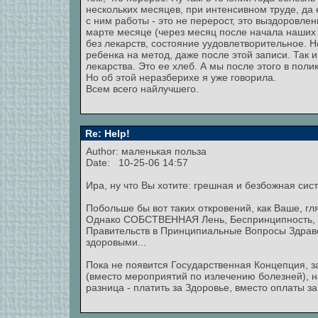
нескольких месяцев, при интенсивном труде, да
с ним работы - это не перерост, это выздоровле
марте месяце (через месяц после начала наших 
без лекарств, состояние уудовлетворительное. Н
ребенка на метод, даже после этой записи. Так
лекарства. Это ее хлеб. А мы после этого в поли
Но об этой неразберихе я уже говорила.
Всем всего найлучшего.
Re: Help!
Author: маленькая польза
Date: 10-25-06 14:57
Ира, ну что Вы хотите: грешная и безбожная сис
Побольше бы вот таких откровений, как Ваше, г
Однако СОБСТВЕННАЯ Лень, Беспринципность, В
Правительств в Принципиальные Вопросы Здраво
здоровыми...
Пока не появится Государственная Концепция, 
(вместо мероприятий по излечению болезней), на
разница - платить за Здоровье, вместо оплаты з