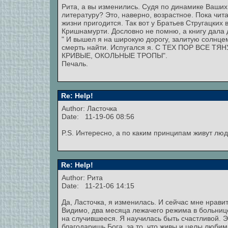
Рита, а вы изменились. Судя по динамике Ваши
литературу? Это, наверно, возрастное. Пока чита
жизни пригодится. Так вот у Братьев Стругацких 
Кришнамурти. Дословно не помню, а книгу дала д
" И вышел я на широкую дорогу, залитую солнцем
смерть найти. Испугался я. С ТЕХ ПОР ВСЕ
КРИВЫЕ, ОКОЛЬНЫЕ ТРОПЫ".
Печаль.
Re: Help!
Author: Ласточка
Date: 11-19-06 08:56
P.S. Интересно, а по каким принципам живут лю
Re: Help!
Author: Рита
Date: 11-21-06 14:15
Да, Ласточка, я изменилась. И сейчас мне нрави
Видимо, два месяца лежачего режима в больнице
на случившееся. Я научилась быть счастливой. Эт
благодаришь Бога, за то, что живы и целы люби