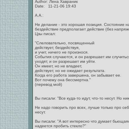
Author:
Лена Хавраник
Date: 11-21-06 19:43
А.А.:
Не делание - это хорошая позиция. Состояние н
бездействие предполагает действие (без напряже
Цзы писал:
"Слеловательно, посвященный
действует, бездействуя,
и учит, ничего не произнося.
События случаются, и он разрешает им случитьс
уходят, и он разрешает им уйти.
Он имеет, но не владеет,
действует, но не ожидает результата.
Когда его работа завершена, он забывает ее.
Вот почему она бессмертна."
(перевод мой)
Вы писали: "Все куда-то идут, что-то несут. Но ник
Не надо говорить про всех, лучше только про себ
несут.
Вы писали: "А вот интересно что думает бьющаяс
надеется пробить стекло?"