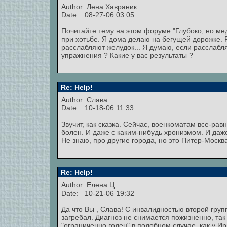
Author:
Лена Хавраник
Date: 08-27-06 03:05
Почитайте тему на этом форуме "Глубоко, но ме
при хотьбе. Я дома делаю на бегущей дорожке. 
расслабляют желудок... Я думаю, если расслабля
упражнения ? Какие у вас результаты ?
Re: Help!
Author: Слава
Date: 10-18-06 11:33
Звучит, как сказка. Сейчас, военкоматам все-рав
болен. И даже с каким-нибудь хронизмом. И даже
Не знаю, про другие города, но это Питер-Москв
Re: Help!
Author: Елена Ц.
Date: 10-21-06 19:32
Да что Вы , Слава! С инвалидностью второй груп
загребал. Диагноз не снимается пожизненно, так
"ограниченно годен" в подобном случае, как у Ир