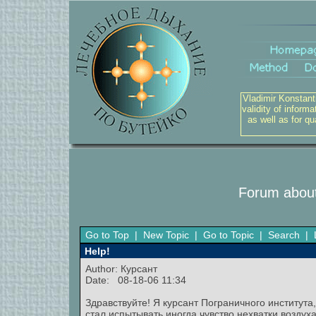
Vladimir Konstant
validity of inform
as well as for q
Forum about
Go to Top
|
New Topic
|
Go to Topic
|
Search
|
Help!
Author: Курсант
Date: 08-18-06 11:34
Здравствуйте! Я курсант Пограничного института
стал испытывать иногда чувство нехватки воздуха