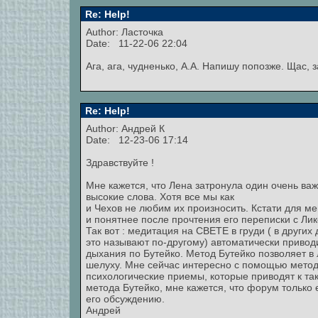
Re: Help!
Author: Ласточка
Date: 11-22-06 22:04
Ага, ага, чудненько, А.А. Напишу попозже. Щас, 
Re: Help!
Author:
Андрей К
Date: 12-23-06 17:14
Здравствуйте !
Мне кажется, что Лена затронула один очень ва
высокие слова. Хотя все мы как
и Чехов не любим их произносить. Кстати для ме
и понятнее после прочтения его переписки с Ли
Так вот : медитация на СВЕТЕ в груди ( в других
это называют по-другому) автоматически привод
дыхания по Бутейко. Метод Бутейко позволяет в 
шелуху. Мне сейчас интересно с помощью метод
психологические приемы, которые приводят к та
метода Бутейко, мне кажется, что форум тольк
его обсуждению.
Андрей