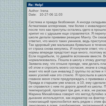
Re: Help!
Author: Irena
Date: 10-27-06 11:03
Система и правда безбожная. А иногда складыва
Астматикам аллергикам, тем более с инвалиднос
после того как приступы остались гдето в прошл
хрипит но с удушьем еще справляется. Я перепуга
школе делали прививки реакцию Манту. Он сказал
ответил, что много таких умников, ведь приступо
Так здоровый уже мальчишка буквально в течен
от страха снова кинулись. И получили ответ, что 
нормы впереди предстоит еще много, поэтому вс
Если подзабыли, то давайте вспомним вместе. В
нормализовалось. Пошла в школу к этому доктор
Заявила ему, что отныне прежде, чем делать пл
об этом и спросить моего согласия, иначе в сле
знает что мой сын инвалид 2 группы по астме и то
каких усилий нам это стоило. Я прослыла в школ
главное меня стали предупреждать о прививках 
Правда в старшем уже классе, в 10, ему сделали 
он справился с ним по дороге домой из школы. 
температурой, прогорел три дня, и все, не раск
Марина Михайловна говорит что метод бутейко э
дыхание используется, как индикатор на фактор
помогающий приспосбится жить рядом с этим фа
линолеума в доме, парфюмерии, загрязненной эк