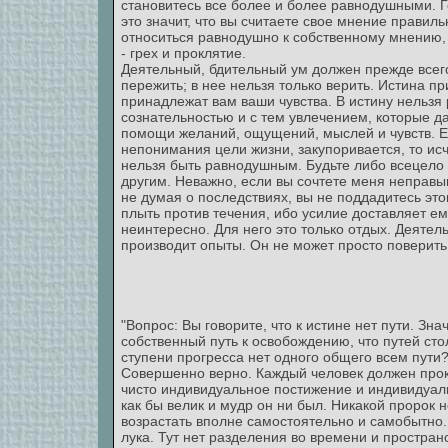
становитесь все более и более равнодушными. Г
это значит, что вы считаете свое мнение правил
относиться равнодушно к собственному мнению,
- грех и проклятие.
Деятельный, бдительный ум должен прежде всего
пережить; в нее нельзя только верить. Истина п
принадлежат вам ваши чувства. В истину нельзя 
сознательностью и с тем увлечением, которые да
помощи желаний, ощущений, мыслей и чувств. Есл
непонимания цели жизни, закупоривается, то ис
нельзя быть равнодушным. Будьте либо всецело 
другим. Неважно, если вы сочтете меня неправым
не думая о последствиях, вы не поддадитесь эт
плыть против течения, ибо усилие доставляет ем
неинтересно. Для него это только отдых. Деятель
производит опыты. Он не может просто поверить 
"Вопрос: Вы говорите, что к истине нет пути. Зн
собственный путь к освобождению, что путей сто
ступени прогресса нет одного общего всем пути
Совершенно верно. Каждый человек должен прокл
чисто индивидуальное постижение и индивидуальн
как бы велик и мудр он ни был. Никакой пророк 
возрастать вполне самостоятельно и самобытно.
лука. Тут нет разделения во времени и простран