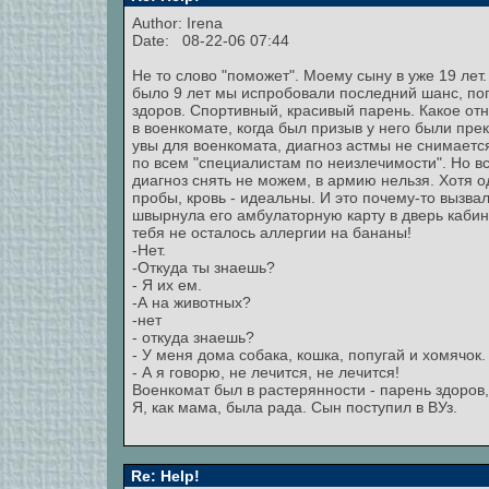
Author:
Irena
Date: 08-22-06 07:44
Не то слово "поможет". Моему сыну в уже 19 лет.
было 9 лет мы испробовали последний шанс, поп
здоров. Спортивный, красивый парень. Какое от
в военкомате, когда был призыв у него были прек
увы для военкомата, диагноз астмы не снимается
по всем "специалистам по неизлечимости". Но в
диагноз снять не можем, в армию нельзя. Хотя од
пробы, кровь - идеальны. И это почему-то вызва
швырнула его амбулаторную карту в дверь кабине
тебя не осталось аллергии на бананы!
-Нет.
-Откуда ты знаешь?
- Я их ем.
-А на животных?
-нет
- откуда знаешь?
- У меня дома собака, кошка, попугай и хомячок.
- А я говорю, не лечится, не лечится!
Военкомат был в растерянности - парень здоров,
Я, как мама, была рада. Сын поступил в ВУз.
Re: Help!