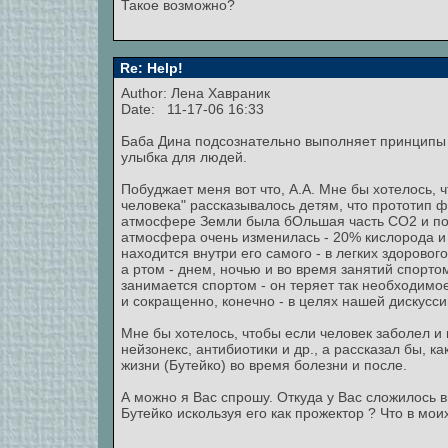
Такое возможно?
Re: Help!
Author:
Лена Хавраник
Date: 11-17-06 16:33
Баба Дина подсознательно выполняет принципы Б
улыбка для людей.
Побуджает меня вот что, А.А. Мне бы хотелось, 
человека" рассказывалось детям, что прототип 
атмосфере Земли была бОльшая часть СО2 и поч
атмосфера очень изменилась - 20% кислорода и
находится внутри его самого - в легких здоровог
а ртом - днем, ночью и во время занятий спортом, 
занимается спортом - он теряет так необходимо
и сокращенно, конечно - в целях нашей дискусси
Мне бы хотелось, чтобы если человек заболел и
нейзонекс, антибиотики и др., а рассказал бы, 
жизни (Бутейко) во время болезни и после.
А можно я Вас спрошу. Откуда у Вас сложилось в
Бутейко искользуя его как прожектор ? Что в мо