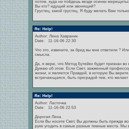
потом, куда ни пойдешь везде осинки мерещиться
Вы кто? идущий или звонящий?
Грустец, какой грустец. Я буду желать Вам толь
Re: Help!
Author:
Лена Хавраник
Date: 11-16-06 22:30
Что это, извините, за бред вы мне ответили ? И
смысла.
Да, я верю, что Метод Бутейко будет признан во 
Думаю об этом. Если Свет, зажженный профессо
жизни, и является Правдой, в которую Вы верите
встречающаяся, быть преградой тем, кто желает
Re: Help!
Author: Ласточка
Date: 11-16-06 22:53
Дорогая Лена.
Если Вы носите Свет, Вы должны быть прежде вс
руке угодить в самые разные темные места. Мы в