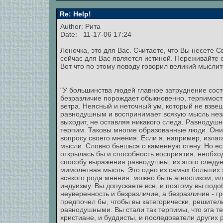
Re: Help!
Author: Рита
Date: 11-17-06 17:24
Леночка, это для Вас. Считаете, что Вы несете С
сейчас для Вас является истиной. Переживайте е
Вот что по этому поводу говорил великий мысли
"У большинства людей главное затруднение состо
безразличие порождает обыкновенно, терпимость
ветра. Неясный и неточный ум, который не взвеш
равнодушным и воспринимает всякую мысль незав
выходит, не оставляя никакого следа. Равнодушн
терпим. Таковы многие образованные люди. Они
вопросу своего мнения. Если я, например, изла
мысли. Словно бьешься о каменную стену. Но е
открылась бы и способность восприятия, необхо
способу выражения равнодушны, из этого следует
мимолетная мысль. Это одно из самых больших з
всякого рода мнения: можно быть агностиком, ил
индуизму. Вы допускаете все, и поэтому вы подо
неуверенность и безразличие, а безразличие - гр
предпочел бы, чтобы вы категорически, решитель
равнодушными. Вы стали так терпимы, что эта те
христиане, и буддисты, и последователи других 