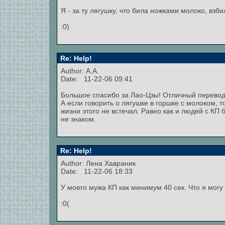
Я - за ту лягушку, что била ножками молоко, взб
:0)
Re: Help!
Author: А.А.
Date: 11-22-06 09:41
Большое спасибо за Лао-Цзы! Отличный перевод,
А если говорить о лягушке в горшке с молоком, то
жизни этого не встечал. Равно как и людей с КП 
не знаком.
Re: Help!
Author:
Лена Хавраник
Date: 11-22-06 18:33
У моего мужа КП как минимум 40 сек. Что я могу 
:0(