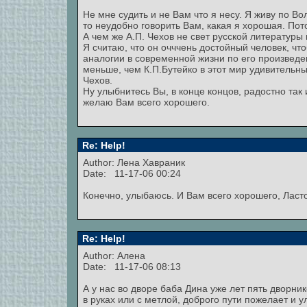
Не мне судить и не Вам что я несу. Я живу по В
то неудобно говорить Вам, какая я хорошая. Пот
А чем же А.П. Чехов не свет русской литературы
Я считаю, что он очччень достойный человек, чт
аналогии в современной жизни по его произведени
меньше, чем К.П.Бутейко в этот мир удивительн
Чехов.
Ну улыбнитесь Вы, в конце концов, радостно так
желаю Вам всего хорошего.
Re: Help!
Author:
Лена Хавраник
Date: 11-17-06 00:24
Конечно, улыбаюсь. И Вам всего хорошего, Ласто
Re: Help!
Author: Алена
Date: 11-17-06 08:13
А у нас во дворе баба Дина уже лет пять дворни
в руках или с метлой, доброго пути пожелает и 