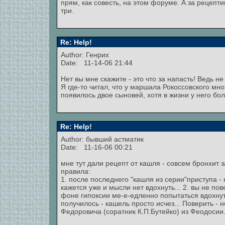
прям, как совесть, на этом форуме. А за рецепт
три.
Re: Help!
Author: Генрих
Date: 11-14-06 21:44
Нет вы мне скажите - это что за напасть! Ведь не
Я где-то читал, что у маршала Рокоссовского мно
появилось двое сыновей, хотя в жизни у него бо
Re: Help!
Author: бывший астматик
Date: 11-16-06 00:21
мне тут дали рецепт от кашля - совсем бронхит 
правила:
1. после последнего "кашля из серии"приступа - 
кажется уже и мысли нет вдохнуть... 2. вы не пов
фоне гипоксии ме-е-едленно попытаться вдохнуть
получилось - кашель просто исчез... Поверить -
Федоровича (соратник К.П.Бутейко) из Феодосии