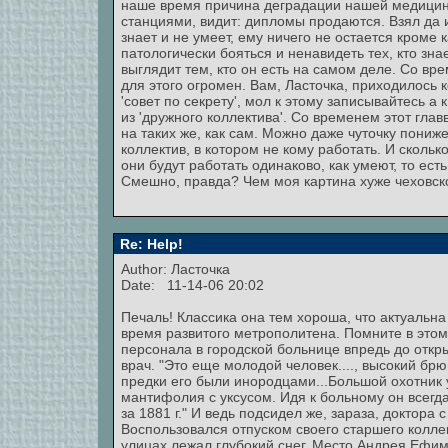
наше время причина деградации нашей медицины:
станциями, видит: дипломы продаются. Взял да и 
знает и не умеет, ему ничего не остается кроме 
патологически бояться и ненавидеть тех, кто зн
выглядит тем, кто он есть на самом деле. Со вр
для этого огромен. Вам, Ласточка, приходилось 
'совет по секрету', мол к этому записывайтесь 
из 'дружного коллектива'. Со временем этот гл
на таких же, как сам. Можно даже чуточку пони
коллектив, в котором не кому работать. И сколько
они будут работать одинаково, как умеют, то есть
Смешно, правда? Чем моя картина хуже чеховск
Re: Help!
Author: Ласточка
Date: 11-14-06 20:02
Печаль! Классика она тем хороша, что актуальн
время развитого метрополитена. Помните в этом
персонала в городской больнице впредь до откр
врач. "Это еще молодой человек...., высокий бр
предки его были инородцами...Большой охотник у
мантифолия с уксусом. Идя к больному он всегд
за 1881 г." И ведь подсидел же, зараза, доктор
Воспользовался отпуском своего старшего коллег
улицах лежал глубокий снег. Место Андрея Ефим