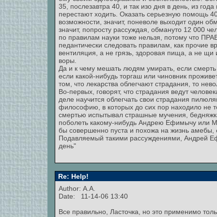
35, послезавтра 40, и так изо дня в день, из год
перестают ходить. Оказать серьезную помощь 4
возможности, значит, поневоле выходит один об
значит, попросту рассуждая, обмануто 12 000 че
по правилам науки тоже нельзя, потому что ПР
педантически следовать правилам, как прочие вра
вентиляция, а не грязь, здоровая пища, а не щи
воры.
Да и к чему мешать людям умирать, если смерть 
если какой-нибудь торгаш или чиновник проживе
том, что лекарства облегчают страдания, то нев
Во-первых, говорят, что страдания ведут человек
деле научится облегчать свои страдания пилюля
философию, в которых до сих пор находило не то
смертью испытывал страшные мучения, бедняжка
поболеть какому-нибудь Андрею Ефимычу или М
бы совершенно пуста и похожа на жизнь амебы, 
Подавляемый такими рассуждениями, Андрей Ефи
день"
Re: Help!
Author: А.А.
Date: 11-14-06 13:40
Все правильно, Ласточка, но это применимо толь