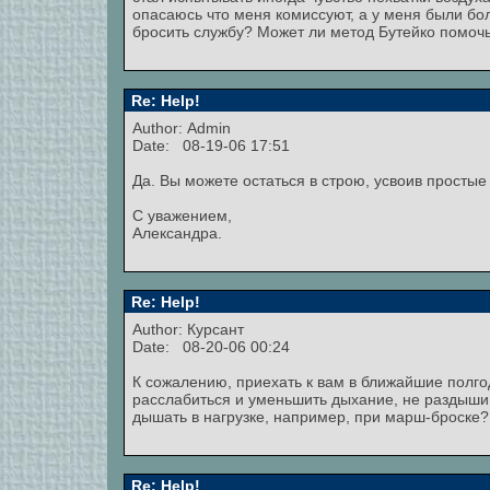
опасаюсь что меня комиссуют, а у меня были б
бросить службу? Может ли метод Бутейко помочь
Re: Help!
Author:
Admin
Date: 08-19-06 17:51
Да. Вы можете остаться в строю, усвоив просты
С уважением,
Александра.
Re: Help!
Author: Курсант
Date: 08-20-06 00:24
К сожалению, приехать к вам в ближайшие полго
расслабиться и уменьшить дыхание, не раздышива
дышать в нагрузке, например, при марш-броске?
Re: Help!