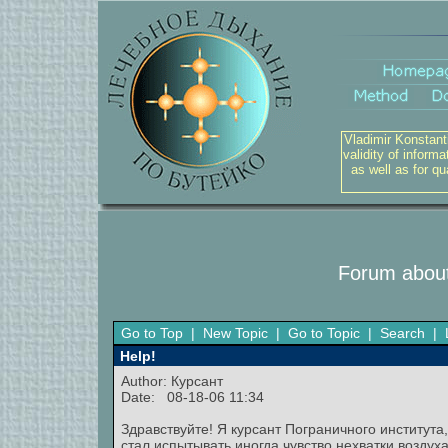
Vladimir Konstant
validity of inform
as well as for q
Forum about
Go to Top
|
New Topic
|
Go to Topic
|
Search
|
Help!
Author: Курсант
Date: 08-18-06 11:34
Здравствуйте! Я курсант Пограничного института
стал испытывать иногда чувство нехватки воздуха