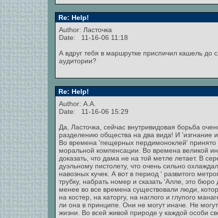
Re: Help!
Author: Ласточка
Date: 11-16-06 11:18
А вдруг тебя в маршрутке приспичил кашель до с
аудитории?
Re: Help!
Author: А.А.
Date: 11-16-06 15:29
Да, Ласточка, сейчас внутривидовая борьба очень
разделению общества на два вида! И 'изгнание и
Во времена 'пещерных пердимоноклей' принято бы
моральной компенсации. Во времена великой ин
доказать, что дама не на той метле летает. В 
дуэльному пистолету, что очень сильно охлажда
навозных кучек. А вот в период ' развитого мет
трубку, набрать номер и сказать 'Алле, это бюро 
менее во все времена существовали люди, которы
на костер, на каторгу, на наглого и глупого ман
ли она в принципе. Они не могут иначе. Не могу
жизни. Во всей живой природе у каждой особи св