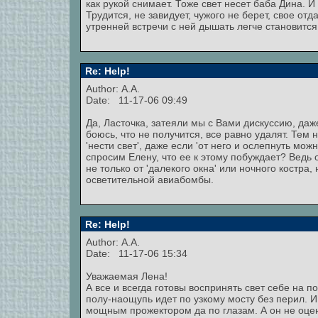
как рукой снимает. Тоже свет несет баба Дина. И
Трудится, не завидует, чужого не берет, свое отд
утренней встречи с ней дышать легче становится
Re: Help!
Author: А.А.
Date: 11-17-06 09:49
Да, Ласточка, затеяли мы с Вами дискуссию, даже
боюсь, что не получится, все равно удалят. Тем
'нести свет', даже если 'от него и ослепнуть мо
спросим Елену, что ее к этому побуждает? Ведь 
не только от 'далекого окна' или ночного костра
осветительной авиабомбы.
Re: Help!
Author: А.А.
Date: 11-17-06 15:34
Уважаемая Лена!
А все и всегда готовы воспринять свет себе на 
полу-наощупь идет по узкому мосту без перил. И 
мощным прожектором да по глазам. А он не оцени