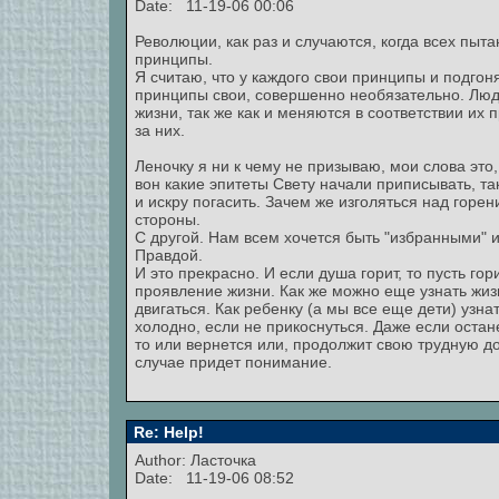
Date: 11-19-06 00:06
Революции, как раз и случаются, когда всех пыт
принципы.
Я считаю, что у каждого свои принципы и подгон
принципы свои, совершенно необязательно. Лю
жизни, так же как и меняются в соответствии их 
за них.
Леночку я ни к чему не призываю, мои слова это,
вон какие эпитеты Свету начали приписывать, та
и искру погасить. Зачем же изголяться над горе
стороны.
С другой. Нам всем хочется быть "избранными" 
Правдой.
И это прекрасно. И если душа горит, то пусть гори
проявление жизни. Как же можно еще узнать жизн
двигаться. Как ребенку (а мы все еще дети) узна
холодно, если не прикоснуться. Даже если оста
то или вернется или, продолжит свою трудную дор
случае придет понимание.
Re: Help!
Author: Ласточка
Date: 11-19-06 08:52