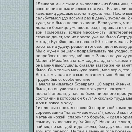
15января мы с сыном выписались из больницы, 
сосстоянии астматического статуса. Выписали на
капельниц дексаметазона и эуфилина. После вы
сальбутамол (до восьми раз в день), эуфелин. 
хуже, чем было после выписки. Если учесть, что
лежал в боьнице уже шесть раз, я пришла в отчая
вой. Гомеопаты, всякие массажисты, иглотерапе
столько денег, что их просто уже не было.Сотруд
методе Бутейко, она в начале 90-х занималась. 
работы, на удачу, решая в голове, где я возьму д
Мы с мужем решили подрабатывать где угодно, 
попробовать последний шанс. Зашла на удачу уже
Марина Михайловна там сидела одна с какими-т
она меня выслушала, сказала завтра же на занят
было. Она только махнула рукой, мол верю, это 
Вот так мы начали с сыном заниматься. Выкараб
Трудно было, особенно мне.
Начали заниматься 5февраля. 10 марта Женька 
были, но он учился их снимать уже в нагрузке.
после 8 апреля, у нас не было ни одного присту
состоянии в котором он был? А сколько труда мы
я уж и вовсе молчу.
1июля, сын поехал со своей спортивной командо
соревновании "на выживаемость" ( кросс 3 км. п
метание ножей, спаринг по борьбе, и сдал норма
самому выносливому "чайнику". Никто и не знал,
чайник, не мог дойти до школы, без двух доз инг
том, что перерос. Ну там в течении года болезн