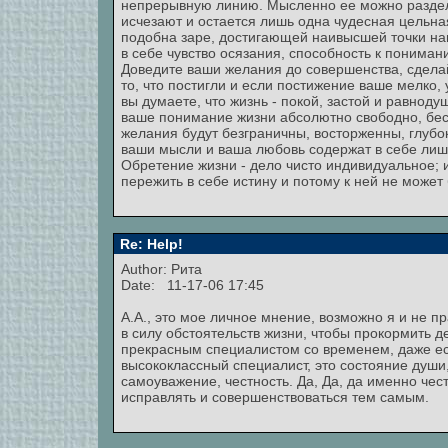
непрерывную линию. Мысленно ее можно разделит
исчезают и остается лишь одна чудесная цельна
подобна заре, достигающей наивысшей точки напр
в себе чувство осязания, способность к пониман
Доведите ваши желания до совершенства, сдела
то, что постигли и если постижение ваше мелко, 
вы думаете, что жизнь - покой, застой и равноду
ваше понимание жизни абсолютно свободно, бесп
желания будут безграничны, восторженны, глубок
ваши мысли и ваша любовь содержат в себе лишь
Обретение жизни - дело чисто индивидуальное; 
пережить в себе истину и потому к ней не может 
Re: Help!
Author: Рита
Date: 11-17-06 17:45
А.А., это мое личное мнение, возможно я и не п
в силу обстоятельств жизни, чтобы прокормить д
прекрасным специалистом со временем, даже есл
высококлассный специалист, это состояние души,
самоуважение, честность. Да, Да, да именно чест
исправлять и совершенствоваться тем самым.