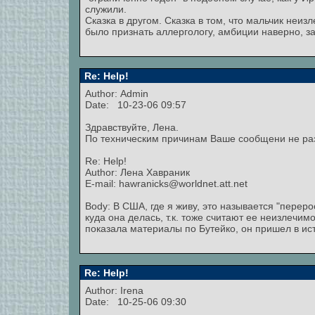
служили.
Сказка в другом. Сказка в том, что мальчик неи
было признать аллергологу, амбиции наверно, з
Re: Help!
Author:
Admin
Date: 10-23-06 09:57
Здравствуйте, Лена.
По техническим причинам Ваше сообщени не ра
Re: Help!
Author: Лена Хавраник
E-mail: hawranicks@worldnet.att.net
Body: В США, где я живу, это называется "перерос
куда она делась, т.к. тоже считают ее неизлечим
показала материалы по Бутейко, он пришел в истер
Re: Help!
Author: Irena
Date: 10-25-06 09:30