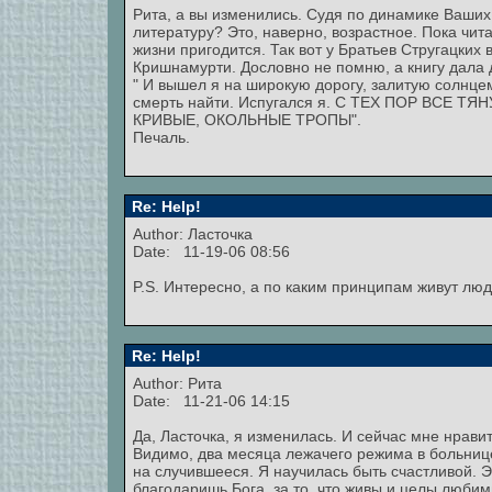
Рита, а вы изменились. Судя по динамике Ваши
литературу? Это, наверно, возрастное. Пока чита
жизни пригодится. Так вот у Братьев Стругацких 
Кришнамурти. Дословно не помню, а книгу дала д
" И вышел я на широкую дорогу, залитую солнцем
смерть найти. Испугался я. С ТЕХ ПОР ВСЕ
КРИВЫЕ, ОКОЛЬНЫЕ ТРОПЫ".
Печаль.
Re: Help!
Author: Ласточка
Date: 11-19-06 08:56
P.S. Интересно, а по каким принципам живут лю
Re: Help!
Author: Рита
Date: 11-21-06 14:15
Да, Ласточка, я изменилась. И сейчас мне нрави
Видимо, два месяца лежачего режима в больнице
на случившееся. Я научилась быть счастливой. Эт
благодаришь Бога, за то, что живы и целы люби