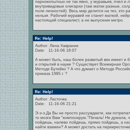
парнокопытных не так явно, у муравьев, пчел и л
внутривидовые олигархи (там матки разные, сол
поле личностей). Весь мир делится на тех, кто ра
нельзя. Рабочий муравей не станет маткой, нейр
настоящий специалист, а не выпускник метро.
Re: Help!
Author:
Лена Хавраник
Date: 11-16-06 18:07
А может быть, наш более развитый век имеет и 
и открытий в науке ? Существует Всемирная Орг
Методе Бутейко ? А что думает о Методе Россий
приказа 1985 г. ?
Re: Help!
Author: Ласточка
Date: 11-16-06 21:21
Э-э-э.Да Вы не просто рассуждаете, как потрепа
то мозги Вам "компосирую."Печаль! Не думала, ч
пойдешь, налево пойдешь, прямо пойдешь, а наза
найти взамен? А может достать на перекресточке