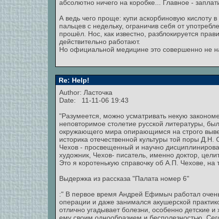
абсолютно ничего на коробке... Главное - заплат
А ведь чего проще: купи аскорбиновую кислоту 
пальцев с недельку, ограничив себя от употребл
прошёл. Нос, как известно, разблокируется прав
действительно работают.
Но официальной медицине это совершенно не н
Re: Help!
Author: Ласточка
Date: 11-11-06 19:43
"Разумеется, можно усматривать некую закономе
неповторимое столетие русской литературы, был
окружающего мира опирающимся на строго вывер
историка отечественной культуры той поры Д.Н. О
Чехов - просвещенный и научно дисциплинирова
художник, Чехов- писатель, именно доктор, цели
Это я коротенькую справочку об А.П. Чехове, на т
Выдержка из рассказа "Палата номер 6"
:" В первое время Андрей Ефимыч работал очень
операции и даже занимался акушерской практико
отлично угадывает болезни, особенно детские и
ему своим однообразием и бесполезностью. Сего