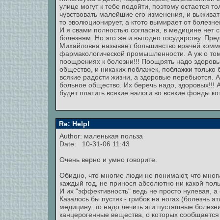
улице могут к тебе подойти, поэтому остается т
чувствовать малейшие его изменения, и выживат
то эволюционирует, а ктото вымирает от болезне
И я свами полностью согласна, в медицине нет 
болезням. Но это же и выгодно государству. Пре
Михайловна называет большинство врачей комм
фармакологической промышленности. А уж о том,
поощрениях к болезни!!! Поощрять надо здоровы
общество, и никаких поблажек, поблажки только
всякие радости жизни, а здоровые перебьются. 
больное общество. Их беречь надо, здоровых!!! А
будет платить всякие налоги во всякие фонды к
Re: Help!
Author: маленькая польза
Date: 10-31-06 11:43
Очень верно и умно говорите.
Обидно, что многие люди не понимают, что мног
каждый год, не принося абсолютно ни какой поль
И их "эффективность" ведь не просто нулевая, 
Казалось бы пустяк - грибок на ногах (болезнь а
медицину, то надо лечить эти пустяшные болезни
канцерогенные вещества, о которых сообщается 