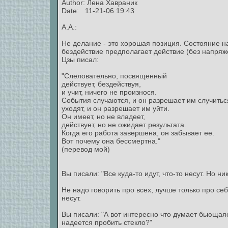
Author:
Лена Хавраник
Date: 11-21-06 19:43
А.А.:
Не делание - это хорошая позиция. Состояние н
бездействие предполагает действие (без напряже
Цзы писал:
"Слеловательно, посвященный
действует, бездействуя,
и учит, ничего не произнося.
События случаются, и он разрешает им случитьс
уходят, и он разрешает им уйти.
Он имеет, но не владеет,
действует, но не ожидает результата.
Когда его работа завершена, он забывает ее.
Вот почему она бессмертна."
(перевод мой)
Вы писали: "Все куда-то идут, что-то несут. Но ник
Не надо говорить про всех, лучше только про себ
несут.
Вы писали: "А вот интересно что думает бьющаяс
надеется пробить стекло?"