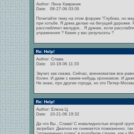
Author:
Лена Хавраник
Date: 08-27-06 03:05
Почитайте тему на этом форуме "Глубоко, но ме
при хотьбе. Я дома делаю на бегущей дорожке. 
расслабляют желудок... Я думаю, если расслабля
упражнения ? Какие у вас результаты ?
Re: Help!
Author: Слава
Date: 10-18-06 11:33
Звучит, как сказка. Сейчас, военкоматам все-рав
болен. И даже с каким-нибудь хронизмом. И даже
Не знаю, про другие города, но это Питер-Москв
Re: Help!
Author: Елена Ц.
Date: 10-21-06 19:32
Да что Вы , Слава! С инвалидностью второй груп
загребал. Диагноз не снимается пожизненно, так
"ограниченно годен" в подобном случае, как у Ир