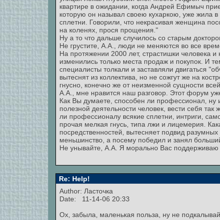
квартире в ожидании, когда Андрей Ефимыч прие
которую он называл своею кухаркою, уже жила в
сплетни. Говорили, что некрасивая женщина пос
на коленях, прося прощения."
Ну а то что дальше случилось со старым доктором
Не грустите, А.А., люди не меняются во все врем
На протяжении 2000 лет, страстишки человека и
изменились только места продаж и покупок. И те
специалисты толкали и заставляли двигаться "об
вытеснят из коллектива, но не сожгут же на кост
гнусно, конечно же от неизменной сущности все
А.А., мне нравится наш разговор. Этот форум уж
Как Вы думаете, способен ли профессионал, ну 
полезной деятельности человек, вести себя так 
ли профессионалу всякие сплетни, интриги, сам
прочая мелкая гнусь, типа лжи и лицемерия. Ка
посредственностей, вытесняет подвид разумных
меньшинство, а посему победил и занял больши
Не унывайте, А.А. Я морально Вас поддерживаю
Re: Help!
Author: Ласточка
Date: 11-14-06 20:33
Ох, забыла, маленькая польза, ну не подкалывай