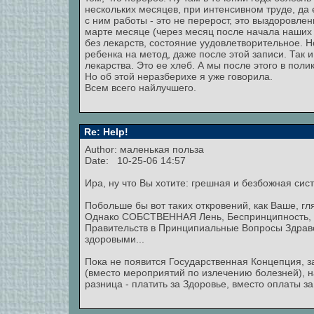
нескольких месяцев, при интенсивном труде, да
с ним работы - это не перерост, это выздоровле
марте месяце (через месяц после начала наших 
без лекарств, состояние уудовлетворительное. Н
ребенка на метод, даже после этой записи. Так
лекарства. Это ее хлеб. А мы после этого в поли
Но об этой неразберихе я уже говорила.
Всем всего найлучшего.
Re: Help!
Author: маленькая польза
Date: 10-25-06 14:57
Ира, ну что Вы хотите: грешная и безбожная сис
Побольше бы вот таких откровений, как Ваше, г
Однако СОБСТВЕННАЯ Лень, Беспринципность, В
Правительств в Принципиальные Вопросы Здраво
здоровыми...
Пока не появится Государственная Концепция, 
(вместо мероприятий по излечению болезней), на
разница - платить за Здоровье, вместо оплаты з